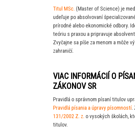
Titul MSc.
(Master of Science) je med
udeľuje po absolvovaní špecializovan
prírodné alebo ekonomické odbory. Ide
teóriu s praxou a pripravuje absolven
Zvyčajne sa píše za menom a môže vý
zahraničí.
VIAC INFORMÁCIÍ O PÍSA
ZÁKONOV SR
Pravidlá o správnom písaní titulov u
Pravidlá písania a úpravy písomností
.
131/2002 Z. z.
o vysokých školách, kt
titulov.