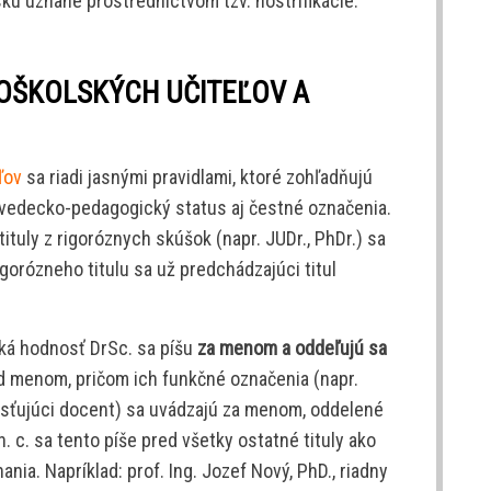
ku uznané prostredníctvom tzv. nostrifikácie.
KOŠKOLSKÝCH UČITEĽOV A
ľov
sa riadi jasnými pravidlami, ktoré zohľadňujú
 vedecko-pedagogický status aj čestné označenia.
 tituly z rigoróznych skúšok (napr. JUDr., PhDr.) sa
gorózneho titulu sa už predchádzajúci titul
ká hodnosť DrSc. sa píšu
za menom a oddeľujú sa
pred menom, pričom ich funkčné označenia (napr.
hosťujúci docent) sa uvádzajú za menom, oddelené
h. c. sa tento píše pred všetky ostatné tituly ako
a. Napríklad: prof. Ing. Jozef Nový, PhD., riadny