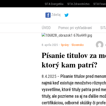
SITA Energetika
SITA Zdravotníctvo
SITA Finan
Zdieľaj
ÚVOD
Pomoc pri vyhľadávaní
SIT
8. apríla 2025
Správy
Slovensko
Písanie titulov za
ktorý kam patrí?
8.4.2025 –
Písanie titulov pred men
najmä keď existuje množstvo rôznych ty
vysvetlíme, ktoré tituly patria pred 
tituly, ale pozrieme sa aj na ďalšie m
certifikáciou, odborné skúšky či profes