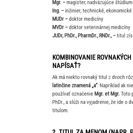
Mgr. –
magister, nadväzujúce štúdium 
Ing. –
inžinier, technické, ekonomické
MUDr –
doktor medicíny
MVDr –
doktor veterinárnej medicíny
JUDr, PhDr., PharmDr., RNDr., –
titul z
KOMBINOVANIE ROVNAKÝCH T
NAPÍSAŤ?
Ak má niekto rovnaký titul z dvoch rô
latinčine znamená „a“
. Napríklad ak ni
používať označenie
Mgr. et Mgr.
Toto p
PhDr., a slúži na vyjadrenie, že ide 
titulom.
2. TITUL ZA MENOM (NAPR. P