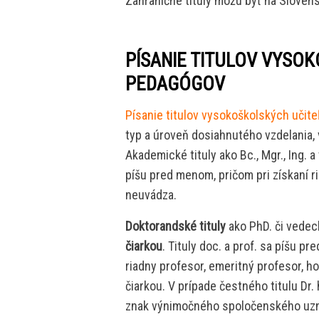
Zahraničné tituly môžu byť na Slovens
PÍSANIE TITULOV VYSO
PEDAGÓGOV
Písanie titulov vysokoškolských učite
typ a úroveň dosiahnutého vzdelania,
Akademické tituly ako Bc., Mgr., Ing. a
píšu pred menom, pričom pri získaní ri
neuvádza.
Doktorandské tituly
ako PhD. či vedec
čiarkou
. Tituly doc. a prof. sa píšu 
riadny profesor, emeritný profesor, 
čiarkou. V prípade čestného titulu Dr. 
znak výnimočného spoločenského uznani