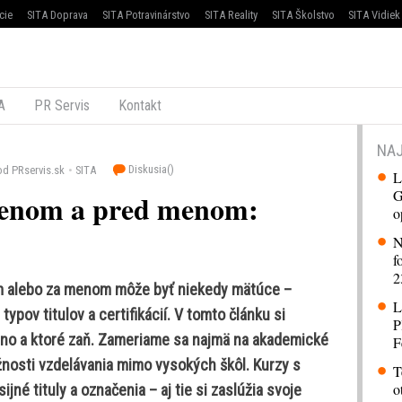
cie
SITA Doprava
SITA Potravinárstvo
SITA Reality
SITA Školstvo
SITA Vidiek
A
PR Servis
Kontakt
NAJ
Diskusia(
)
od PRservis.sk
SITA
L
G
 menom a pred menom:
o
N
f
2
om alebo za menom môže byť niekedy mätúce –
L
pov titulov a certifikácií. V tomto článku si
P
meno a ktoré zaň. Zameriame sa najmä na akademické
F
ožnosti vzdelávania mimo vysokých škôl. Kurzy s
T
o
ijné tituly a označenia – aj tie si zaslúžia svoje