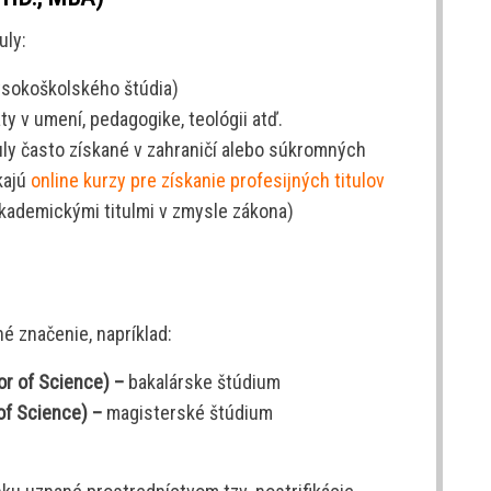
uly:
vysokoškolského štúdia)
y v umení, pedagogike, teológii atď.
uly často získané v zahraničí alebo súkromných
kajú
online kurzy pre získanie profesijných titulov
kademickými titulmi v zmysle zákona)
é značenie, napríklad:
lor of Science) –
bakalárske štúdium
of Science) –
magisterské štúdium