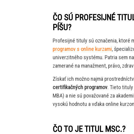
ČO SÚ PROFESIJNÉ TITUL
PÍŠU?
Profesijné tituly sú označenia, ktoré
programov s online kurzami
, špeciali
univerzitného systému. Patria sem nap
zamerané na manažment, právo, zdravo
Získať ich možno najmä prostredníc
certifikačných programov
. Tieto titu
MBA) a nie sú považované za akademi
vysokú hodnotu a vďaka online kurzo
ČO TO JE TITUL MSC.?