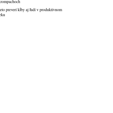
rompachoch
eto preverí kĺby aj ľudí v produktívnom
eku