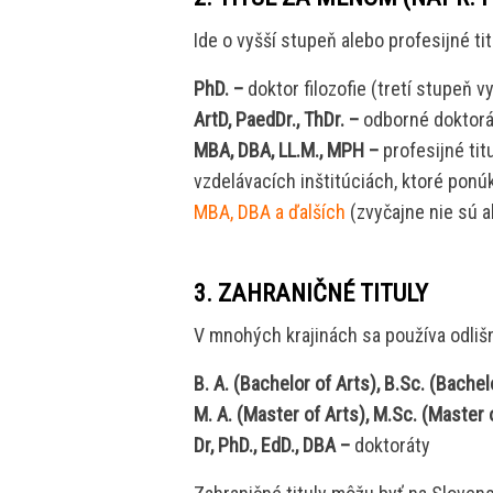
Ide o vyšší stupeň alebo profesijné tit
PhD. –
doktor filozofie (tretí stupeň 
ArtD, PaedDr., ThDr. –
odborné doktorát
MBA, DBA, LL.M., MPH –
profesijné tit
vzdelávacích inštitúciách, ktoré ponú
MBA, DBA a ďalších
(zvyčajne nie sú a
3. ZAHRANIČNÉ TITULY
V mnohých krajinách sa používa odlišn
B. A. (Bachelor of Arts), B.Sc. (Bache
M. A. (Master of Arts), M.Sc. (Master 
Dr, PhD., EdD., DBA –
doktoráty