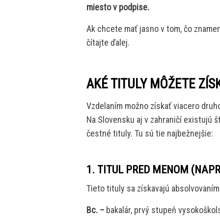
miesto v podpise.
Ak chcete mať jasno v tom, čo znamena
čítajte ďalej.
AKÉ TITULY MÔŽETE ZÍS
Vzdelaním možno získať viacero druhov 
Na Slovensku aj v zahraničí existujú š
čestné tituly. Tu sú tie najbežnejšie:
1. TITUL PRED MENOM (NAPR.
Tieto tituly sa získavajú absolvovaním
Bc. –
bakalár, prvý stupeň vysokoškols