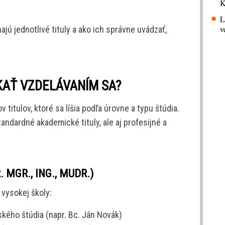
K
L
v
jú jednotlivé tituly a ako ich správne uvádzať,
KAŤ VZDELÁVANÍM SA?
titulov, ktoré sa líšia podľa úrovne a typu štúdia.
tandardné akademické tituly, ale aj profesijné a
 MGR., ING., MUDR.)
 vysokej školy:
kého štúdia (napr. Bc. Ján Novák)