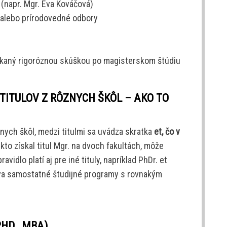
(napr. Mgr. Eva Kováčová)
 alebo prírodovedné odbory
ískaný rigoróznou skúškou po magisterskom štúdiu
ITULOV Z RÔZNYCH ŠKÔL – AKO TO
znych škôl, medzi titulmi sa uvádza skratka
et, čo v
ekto získal titul Mgr. na dvoch fakultách, môže
ravidlo platí aj pre iné tituly, napríklad PhDr. et
o dva samostatné študijné programy s rovnakým
HD., MBA)