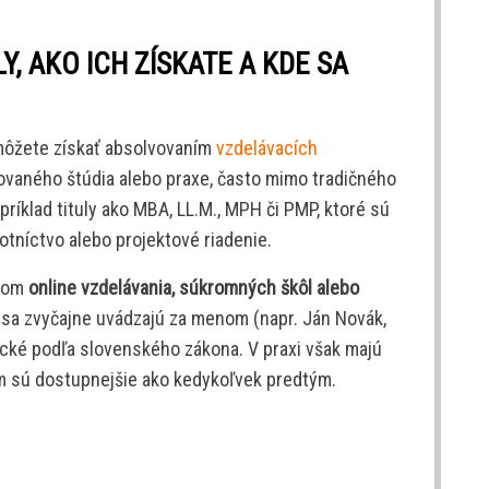
Y, AKO ICH ZÍSKATE A KDE SA
 môžete získať absolvovaním
vzdelávacích
zovaného štúdia alebo praxe, často mimo tradičného
ríklad tituly ako MBA, LL.M., MPH či PMP, ktoré sú
tníctvo alebo projektové riadenie.
tvom
online vzdelávania, súkromných škôl alebo
ly sa zvyčajne uvádzajú za menom (napr. Ján Novák,
cké podľa slovenského zákona. V praxi však majú
m sú dostupnejšie ako kedykoľvek predtým.