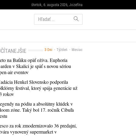
štvrtok, 6. augusta 2026, Jozefína
Hľadať:
ČÍTANEJŠIE
3 Dni
Týždeň
Mesiac
eto na Baťáku opäť ožíva. Euphoria
arden v Skalici je späť s novou sériou
pen-air eventov
adácia Henkel Slovensko podporila
olklórny festival, ktorý spája generácie už
3 rokov
egendy na pódiu a absolútny klúdek v
loom zóne. Taký bol 17. ročník Cibuľa
estu
esco za rok zmodernizovalo 36 predajní,
tvára vynovený supermarket v