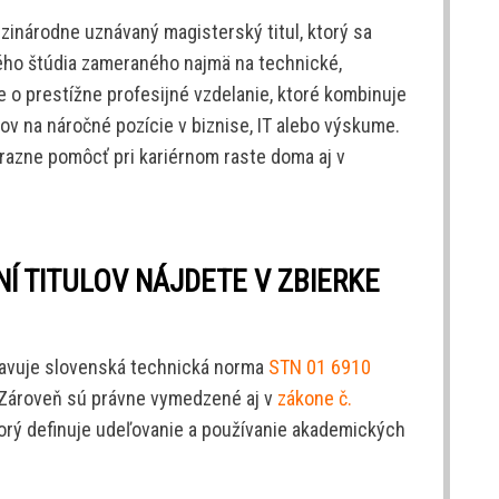
zinárodne uznávaný magisterský titul, ktorý sa
ého štúdia zameraného najmä na technické,
 o prestížne profesijné vzdelanie, ktoré kombinuje
tov na náročné pozície v biznise, IT alebo výskume.
razne pomôcť pri kariérnom raste doma aj v
NÍ TITULOV NÁJDETE V ZBIERKE
pravuje slovenská technická norma
STN 01 6910
 Zároveň sú právne vymedzené aj v
zákone č.
orý definuje udeľovanie a používanie akademických