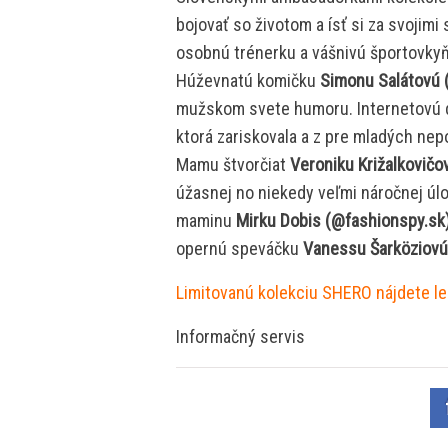
bojovať so životom a ísť si za svojim
osobnú trénerku a vášnivú športovky
Húževnatú komičku
Simonu Salátovú 
mužskom svete humoru. Internetovú 
ktorá zariskovala a z pre mladých nep
Mamu štvorčiat
Veroniku Križalkovič
úžasnej no niekedy veľmi náročnej úl
maminu
Mirku Dobis (@fashionspy.sk
opernú speváčku
Vanessu Šarköziovú
Limitovanú kolekciu SHERO nájdete 
Informačný servis