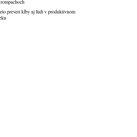
rompachoch
eto preverí kĺby aj ľudí v produktívnom
eku