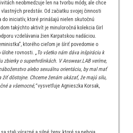
ivitách neobmedzuje len na tvorbu módy, ale chce
 vlastných predstáv. Od začiatku svojej činnosti
 do iniciatív, ktoré prinášajú nielen skutočnú
om takýchto aktivít je minuloročná kolekcia Girl
podporu vzdelávania žien Karpatskou nadáciou.
eministka”, ktorého cieľom je šíriť povedomie o
 úlohe rovnosti.
„To všetko nám dáva inšpiráciu k
niu zbierky o superhrdinkách. V Answear.LAB veríme,
náboženstvo alebo sexuálnu orientáciu, by mal mať
y a žiť dôstojne. Chceme ženám ukázať, že majú silu,
očné a všemocné,“
vysvetľuje Agnieszka Korsak,
 stali výrazné a silné ženy, ktoré sa neboja