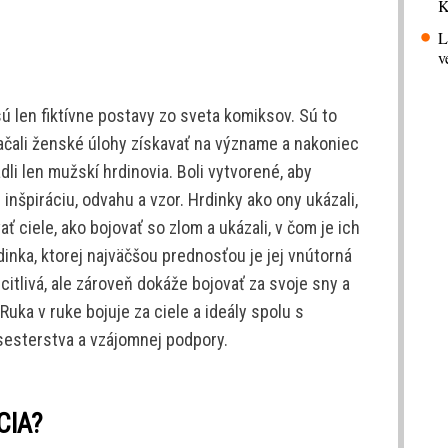
K
L
v
len fiktívne postavy zo sveta komiksov. Sú to
ačali ženské úlohy získavať na význame a nakoniec
li len mužskí hrdinovia. Boli vytvorené, aby
inšpiráciu, odvahu a vzor. Hrdinky ako ony ukázali,
ť ciele, ako bojovať so zlom a ukázali, v čom je ich
rdinka, ktorej najväčšou prednosťou je jej vnútorná
citlivá, ale zároveň dokáže bojovať za svoje sny a
Ruka v ruke bojuje za ciele a ideály spolu s
 sesterstva a vzájomnej podpory.
CIA?