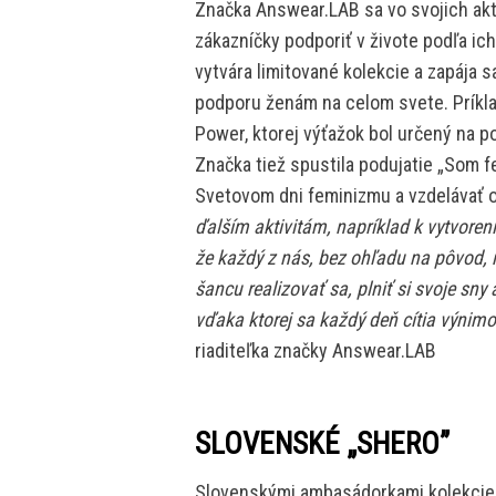
Značka Answear.LAB sa vo svojich akt
zákazníčky podporiť v živote podľa ich
vytvára limitované kolekcie a zapája sa
podporu ženám na celom svete. Príklad
Power, ktorej výťažok bol určený na 
Značka tiež spustila podujatie „Som f
Svetovom dni feminizmu a vzdelávať o
ďalším aktivitám, napríklad k vytvore
že každý z nás, bez ohľadu na pôvod, 
šancu realizovať sa, plniť si svoje sn
vďaka ktorej sa každý deň cítia výnim
riaditeľka značky Answear.LAB
SLOVENSKÉ „SHERO”
Slovenskými ambasádorkami kolekcie sa