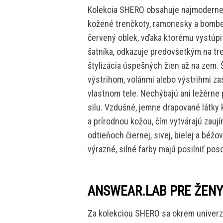
Kolekcia SHERO obsahuje najmodernejš
kožené trenčkoty, ramonesky a bomber
červený oblek, vďaka ktorému vystúpi
šatníka, odkazuje predovšetkým na tre
štylizácia úspešných žien až na zem.
výstrihom, volánmi alebo výstrihmi za
vlastnom tele. Nechýbajú ani ležérne 
silu. Vzdušné, jemne drapované látk
a prírodnou kožou, čím vytvárajú zauj
odtieňoch čiernej, sivej, bielej a béž
výrazné, silné farby majú posilniť po
ANSWEAR.LAB PRE ŽENY
Za kolekciou SHERO sa okrem univerzá