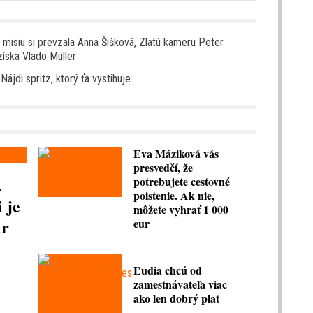
u misiu si prevzala Anna Šišková, Zlatú kameru Peter
íska Vlado Müller
 Nájdi spritz, ktorý ťa vystihuje
Eva Máziková vás
presvedčí, že
.
potrebujete cestovné
poistenie. Ak nie,
 je
môžete vyhrať 1 000
ir
eur
Ľudia chcú od
zamestnávateľa viac
ako len dobrý plat