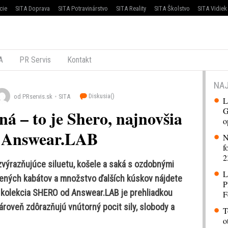
cie
SITA Doprava
SITA Potravinárstvo
SITA Reality
SITA Školstvo
SITA Vidiek
A
PR Servis
Kontakt
NAJ
Diskusia(
)
od PRservis.sk
SITA
L
G
á – to je Shero, najnovšia
o
a Answear.LAB
N
f
2
zvýrazňujúce siluetu, košele a saká s ozdobnými
L
nených kabátov a množstvo ďalších kúskov nájdete
P
 kolekcia SHERO od Answear.LAB je prehliadkou
F
ároveň zdôrazňujú vnútorný pocit sily, slobody a
T
o