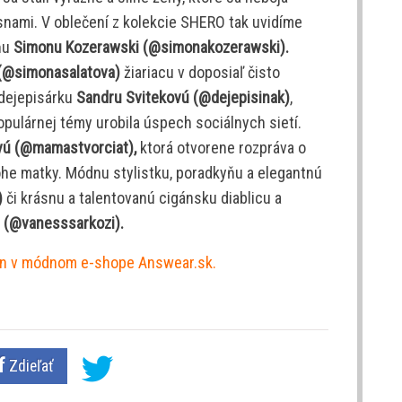
i snami. V oblečení z kolekcie SHERO tak uvidíme
ňu
Simonu Kozerawski (@simonakozerawski).
(@simonasalatova)
žiariacu v doposiaľ čisto
dejepisárku
Sandru Svitekovú (@dejepisinak)
,
opulárnej témy urobila úspech sociálnych sietí.
ovú (@mamastvorciat),
ktorá otvorene rozpráva o
ohe matky. Módnu stylistku, poradkyňu a elegantnú
)
či krásnu a talentovanú cigánsku diablicu a
 (@vanesssarkozi).
len v módnom e-shope Answear.sk.
Zdieľať