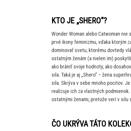
KTO JE „SHERO”?
Wonder Woman alebo Catwoman nie sú 
prvé ikony feminizmu, vďaka ktorým z
dominovať svetu, ktorému dovtedy vlád
ostatným ženám (a nielen im) poskytli 
ako brániť svoje hodnoty, ako dosahova
sila. Taká je aj „Shero” – žena superh
sila. Skrýva v sebe mnoho pocitov. Je 
realizuje ich za vlastných podmienok. 
ostatnými ženami, pretože verí v silu
ČO UKRÝVA TÁTO KOLEK