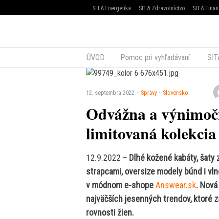
SITA Energetika
SITA Zdravotníctvo
SITA Finan
ÚVOD
Pomoc pri vyhľadávaní
SIT
12. septembra 2022
Správy
Slovensko
Odvážna a výnimočn
limitovaná kolekci
12.9.2022 –
Dlhé kožené kabáty, šaty 
strapcami, oversize modely búnd i vl
v módnom e-shope
Answear.sk
. Nová
najväčších jesenných trendov, ktoré z
rovnosti žien.