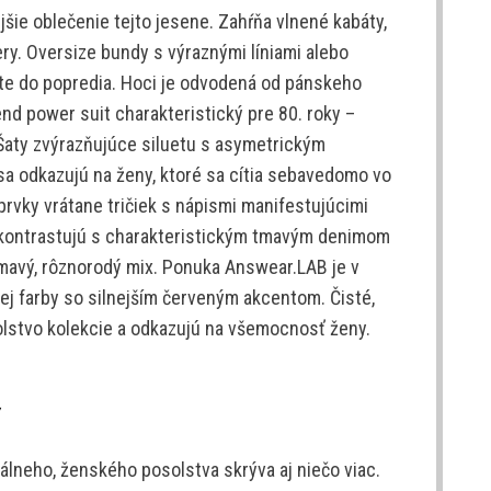
ie oblečenie tejto jesene. Zahŕňa vlnené kabáty,
y. Oversize bundy s výraznými líniami alebo
te do popredia. Hoci je odvodená od pánskeho
nd power suit charakteristický pre 80. roky –
 Šaty zvýrazňujúce siluetu s asymetrickým
sa odkazujú na ženy, ktoré sa cítia sebavedomo vo
prvky vrátane tričiek s nápismi manifestujúcimi
y kontrastujú s charakteristickým tmavým denimom
ímavý, rôznorodý mix. Ponuka Answear.LAB je v
ovej farby so silnejším červeným akcentom. Čisté,
solstvo kolekcie a odkazujú na všemocnosť ženy.
lneho, ženského posolstva skrýva aj niečo viac.