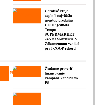
Goralské kroje
zaplnili najväčšiu
nonstop predajňu
COOP Jednota
Tempo
SUPERMARKET
24/7 na Slovensku. V
Zákamennom vznikol
prvý COOP rekord
Žiadame preveriť
financovanie
kampane kandidátov
PS