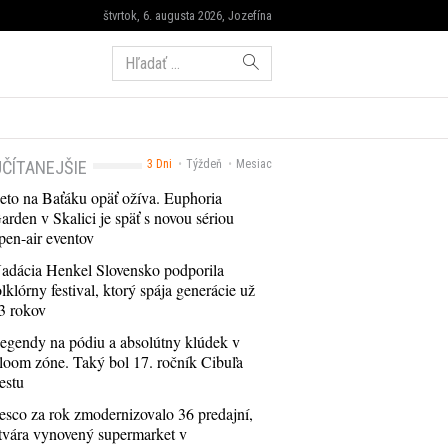
štvrtok, 6. augusta 2026, Jozefína
Hľadať:
ČÍTANEJŠIE
3 Dni
Týždeň
Mesiac
eto na Baťáku opäť ožíva. Euphoria
arden v Skalici je späť s novou sériou
pen-air eventov
adácia Henkel Slovensko podporila
olklórny festival, ktorý spája generácie už
3 rokov
egendy na pódiu a absolútny klúdek v
loom zóne. Taký bol 17. ročník Cibuľa
estu
esco za rok zmodernizovalo 36 predajní,
tvára vynovený supermarket v