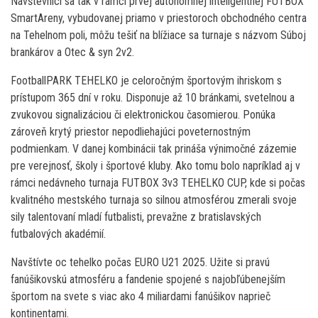
Návštevníci sa tak v rámci prvej autonómnej inteligentnej FUTBOX
SmartAreny, vybudovanej priamo v priestoroch obchodného centra
na Tehelnom poli, môžu tešiť na blížiace sa turnaje s názvom Súboj
brankárov a Otec & syn 2v2.
FootballPARK TEHELKO je celoročným športovým ihriskom s
prístupom 365 dní v roku. Disponuje až 10 bránkami, svetelnou a
zvukovou signalizáciou či elektronickou časomierou. Ponúka
zároveň krytý priestor nepodliehajúci poveternostným
podmienkam. V danej kombinácii tak prináša výnimočné zázemie
pre verejnosť, školy i športové kluby. Ako tomu bolo napríklad aj v
rámci nedávneho turnaja FUTBOX 3v3 TEHELKO CUP, kde si počas
kvalitného mestského turnaja so silnou atmosférou zmerali svoje
sily talentovaní mladí futbalisti, prevažne z bratislavských
futbalových akadémií.
Navštívte oc tehelko počas EURO U21 2025. Užite si pravú
fanúšikovskú atmosféru a fandenie spojené s najobľúbenejším
športom na svete s viac ako 4 miliardami fanúšikov naprieč
kontinentami.