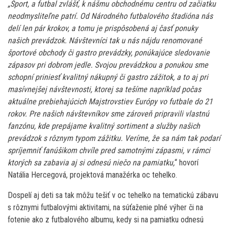
„Šport, a futbal zvlášť, k nášmu obchodnému centru od začiatku
neodmysliteľne patrí. Od Národného futbalového štadióna nás
delí len pár krokov, a tomu je prispôsobená aj časť ponuky
našich prevádzok. Návštevníci tak u nás nájdu renomované
športové obchody či gastro prevádzky, ponúkajúce sledovanie
zápasov pri dobrom jedle. Svojou prevádzkou a ponukou sme
schopní priniesť kvalitný nákupný či gastro zážitok, a to aj pri
masívnejšej návštevnosti, ktorej sa tešíme napríklad počas
aktuálne prebiehajúcich Majstrovstiev Európy vo futbale do 21
rokov. Pre našich návštevníkov sme zároveň pripravili vlastnú
fanzónu, kde prepájame kvalitný sortiment a služby našich
prevádzok s rôznym typom zážitku. Veríme, že sa nám tak podarí
spríjemniť fanúšikom chvíle pred samotnými zápasmi, v rámci
ktorých sa zabavia aj si odnesú niečo na pamiatku,
“ hovorí
Natália Hercegová, projektová manažérka oc tehelko.
Dospelí aj deti sa tak môžu tešiť v oc tehelko na tematickú zábavu
s rôznymi futbalovými aktivitami, na súťaženie plné výher či na
fotenie ako z futbalového albumu, kedy si na pamiatku odnesú