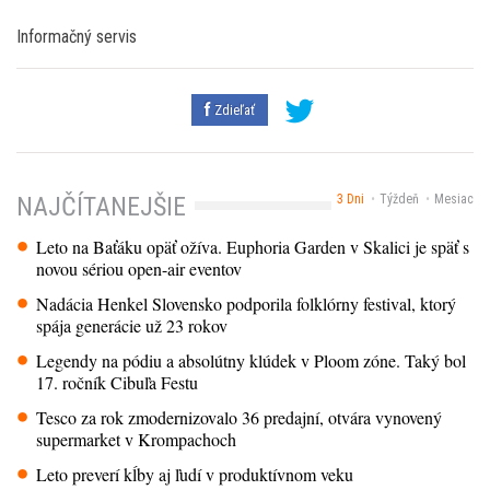
Informačný servis
Zdieľať
3 Dni
Týždeň
Mesiac
NAJČÍTANEJŠIE
Leto na Baťáku opäť ožíva. Euphoria Garden v Skalici je späť s
novou sériou open-air eventov
Nadácia Henkel Slovensko podporila folklórny festival, ktorý
spája generácie už 23 rokov
Legendy na pódiu a absolútny klúdek v Ploom zóne. Taký bol
17. ročník Cibuľa Festu
Tesco za rok zmodernizovalo 36 predajní, otvára vynovený
supermarket v Krompachoch
Leto preverí kĺby aj ľudí v produktívnom veku