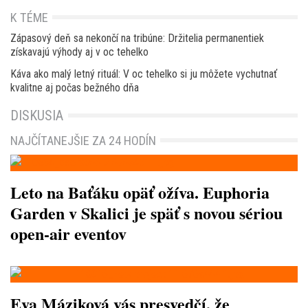
K TÉME
Zápasový deň sa nekončí na tribúne: Držitelia permanentiek
získavajú výhody aj v oc tehelko
Káva ako malý letný rituál: V oc tehelko si ju môžete vychutnať
kvalitne aj počas bežného dňa
DISKUSIA
NAJČÍTANEJŠIE ZA 24 HODÍN
Leto na Baťáku opäť ožíva. Euphoria
Garden v Skalici je späť s novou sériou
open-air eventov
Eva Máziková vás presvedčí, že