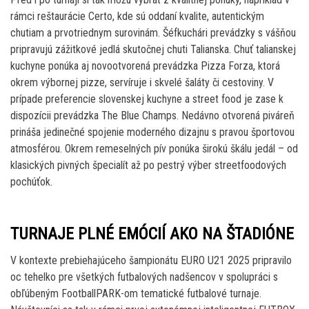
rámci reštaurácie Certo, kde sú oddaní kvalite, autentickým
chutiam a prvotriednym surovinám. Šéfkuchári prevádzky s vášňou
pripravujú zážitkové jedlá skutočnej chuti Talianska. Chuť talianskej
kuchyne ponúka aj novootvorená prevádzka Pizza Forza, ktorá
okrem výbornej pizze, servíruje i skvelé šaláty či cestoviny. V
prípade preferencie slovenskej kuchyne a street food je zase k
dispozícii prevádzka The Blue Champs. Nedávno otvorená piváreň
prináša jedinečné spojenie moderného dizajnu s pravou športovou
atmosférou. Okrem remeselných pív ponúka širokú škálu jedál – od
klasických pivných špecialít až po pestrý výber streetfoodových
pochúťok.
TURNAJE PLNÉ EMÓCIÍ AKO NA ŠTADIÓNE
V kontexte prebiehajúceho šampionátu EURO U21 2025 pripravilo
oc tehelko pre všetkých futbalových nadšencov v spolupráci s
obľúbeným FootballPARK-om tematické futbalové turnaje.