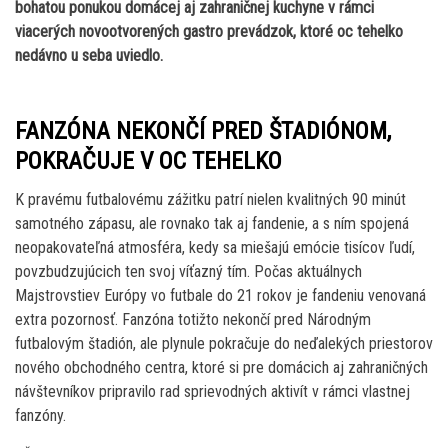
bohatou ponukou domácej aj zahraničnej kuchyne v rámci
viacerých novootvorených gastro prevádzok, ktoré oc tehelko
nedávno u seba uviedlo.
FANZÓNA NEKONČÍ PRED ŠTADIÓNOM,
POKRAČUJE V OC TEHELKO
K pravému futbalovému zážitku patrí nielen kvalitných 90 minút
samotného zápasu, ale rovnako tak aj fandenie, a s ním spojená
neopakovateľná atmosféra, kedy sa miešajú emócie tisícov ľudí,
povzbudzujúcich ten svoj víťazný tím. Počas aktuálnych
Majstrovstiev Európy vo futbale do 21 rokov je fandeniu venovaná
extra pozornosť. Fanzóna totižto nekončí pred Národným
futbalovým štadión, ale plynule pokračuje do neďalekých priestorov
nového obchodného centra, ktoré si pre domácich aj zahraničných
návštevníkov pripravilo rad sprievodných aktivít v rámci vlastnej
fanzóny.