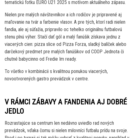
tematickú fotku EURO U21 2025 s motívom aktuálneho zápasu.
Nielen pre malých návštevníkov a ich rodičov je pripravené aj
maľovanie na tvár a farbenie vlasov. A pre tých, ktorí radi nielen
fandia, ale aj súťažia, pripravilo oc tehelko originálnu futbalovú
stenu plnú výher. Stačí dať gól a malý fanúšik získava jednu z
viacerých cien: pizza slice od Pizza Forza, sladký balíček alebo
darčekový predmet pre malých fanúšikov od COOP Jednota či
chutné babycinno od Fredie Im ready.
To všetko v kombinácii s kvalitnou ponukou viacerých,
novootvorených gastro prevádzok v centre.
V RÁMCI ZÁBAVY A FANDENIA AJ DOBRÉ
JEDLO
Rozrastajúce sa centrum len nedávno uviedlo rad nových
prevádzok, vďaka čomu si nielen milovníci futbalu prídu na svoje.
Pred i po turnaji si tak môžu vybrať z kvalitnej ponuky, napríklad v