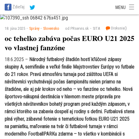
SITA Energetika
SITA Zdravotníctvo
SITA Financie
SITA Doprava
Zdieľaj
MENU
SITA Potravinárstvo
SITA Reality
SITA Školstvo
SITA Vidiek
Diskusia(
)
18. júna 2025
Správy
Slovensko
od PRservis.sk
SITA
oc tehelko zabáva počas EURO U21 2025
vo vlastnej fanzóne
18.6.2025 –
Národný futbalový štadión hostí kľúčové zápasy
skupiny A, semifinále a veľké finále Majstrovstiev Európy vo futbale
do 21 rokov. Pravú atmosféru turnaja pod záštitou UEFA si
návštevníci vychutnávajú počas šampionátu nielen priamo na
štadióne, ale aj pár krokov od neho – vo fanzóne oc tehelko. Nová
športovo-nákupná destinácia v hlavnom meste pripravila pre
všetkých návštevníkov bohatý program pred každým zápasom, v
rámci ktorého sa zabavia dospelí aj rodiny s deťmi. Futbalová stena
plná výher, zábavné fotenie s tematickou fotkou EURO U21 2025
na pamiatku, maľovanie na tvár či futbalové turnaje v rámci
moderného FootballPARKu zdarma – to všetko v kombinácii s