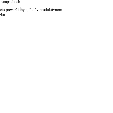
rompachoch
eto preverí kĺby aj ľudí v produktívnom
eku