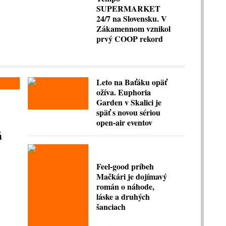
SUPERMARKET
24/7 na Slovensku. V
Zákamennom vznikol
prvý COOP rekord
Leto na Baťáku opäť
ožíva. Euphoria
Garden v Skalici je
späť s novou sériou
open-air eventov
á
Feel-good príbeh
Mačkári je dojímavý
román o náhode,
láske a druhých
šanciach