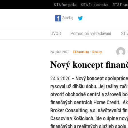
SITA Energetika
SITA Zdravotníctvo
SITA Finan
Zdieľaj
ÚVOD
Pomoc pri vyhľadávaní
SIT
24. júna 2020
Ekonomika
Reality
Nový koncept finan
24.6.2020 –
Nový koncept spolupráce 
rysoval už dlhšiu dobu. Jej reálny zač
otvoriť obchodné centrá a zároveň bo
finančných centrách Home Credit. Ako
Broker Consulting, a.s. návštevníci 
Cassovia v Košiciach. Ide o úplne no
finančných a realitných služieb spolu