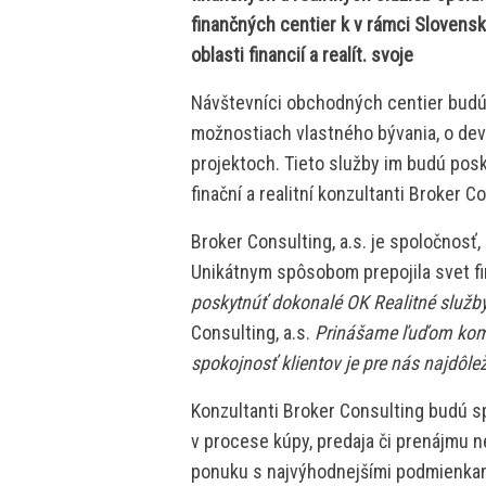
finančných centier k v rámci Slovenska
oblasti financií a realít. svoje
Návštevníci obchodných centier budú 
možnostiach vlastného bývania, o dev
projektoch. Tieto služby im budú pos
finační a realitní konzultanti Broker Co
Broker Consulting, a.s. je spoločnosť
Unikátnym spôsobom prepojila svet fin
poskytnúť dokonalé OK Realitné služb
Consulting, a.s.
Prinášame ľuďom komp
spokojnosť klientov je pre nás najdôl
Konzultanti Broker Consulting budú s
v procese kúpy, predaja či prenájmu n
ponuku s najvýhodnejšími podmienkam