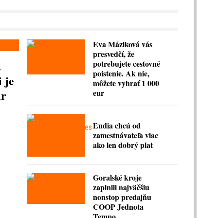
Eva Máziková vás
presvedčí, že
.
potrebujete cestovné
poistenie. Ak nie,
 je
môžete vyhrať 1 000
ir
eur
Ľudia chcú od
zamestnávateľa viac
ako len dobrý plat
Goralské kroje
zaplnili najväčšiu
nonstop predajňu
COOP Jednota
Tempo