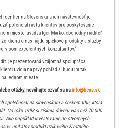
h centier na Slovensku a ich návštevnosť je
žiť potenciál rastu klientov pre poskytovanie
ednom mieste, uvádza Igor Marko, obchodný riaditeľ
 že klienti u nás nájdu špičkové produkty a služby
ervisom excelentných konzultantov.“
dit je prezentovaná vzájomná spolupráca
klienti uvidia na prvý pohľad a budú im tak
y na jednom mieste.
alebo otázky, neváhajte ozvať sa na
info@bcas.sk
ích společnosti na slovenskom a českom trhu, ktorá
ealít. Od roku 1998 si získala dôveru viac než 70 000
ácií. Ako napríklad investovanie do otvorených
sov, unikátny produkt rizikového životného