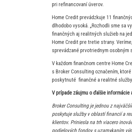
pri refinancovaní úverov.
Home Credit prevádzkuje 11 finančnýc
dlhodobo vysoká. „Rozhodli sme sa vyu
finančných aj realitných služieb na j
Home Credit pre tretie strany. Veríme,
sprevádzané prvotriednym osobným s
V každom finančnom centre Home Cre
s Broker Consulting označením, ktoré 
poskytnuté finančné a realitné služb
V prípade záujmu o ďalšie informácie 
Broker Consulting je jednou z najväčš
poskytuje služby v oblastí financií a r
klientov. Priniesla na trh viacero inov
podielových fondov s uzamykaním výno