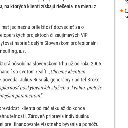
K
, na ktorých klienti získajú riešenia na mieru z
L
v
mať jedinečnú príležitosť dozvedieť sa o
eloperských projektoch či zaujímavých VIP
kytovať naprieč celým Slovenskom profesionálni
nsulting, a.s.
, ktorá pôsobí na slovenskom trhu už od roku 2006.
ancií so svetom realít. „
Chceme klientom
y
, povedal Július Rusňák, generálny riaditeľ Broker
lexnosť poskytovaných služieb a kvalitu, pretože
ežitejšim parametrom
.“
prevádzať klienta od začiatku až do konca
ehnuteľnosti. Zároveň pripravia individuálnu
i pre financovanie vlastného bývania a pomôžu