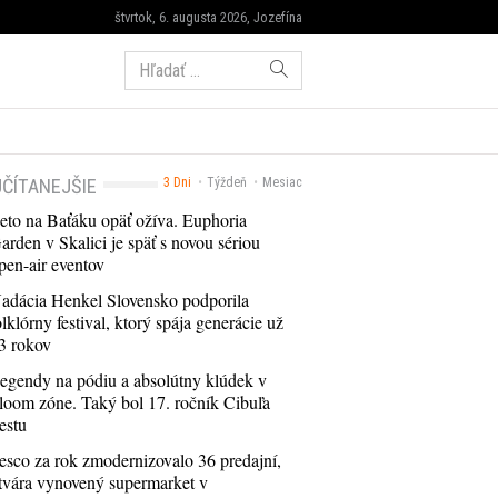
štvrtok, 6. augusta 2026, Jozefína
Hľadať:
ČÍTANEJŠIE
3 Dni
Týždeň
Mesiac
eto na Baťáku opäť ožíva. Euphoria
arden v Skalici je späť s novou sériou
pen-air eventov
adácia Henkel Slovensko podporila
olklórny festival, ktorý spája generácie už
3 rokov
egendy na pódiu a absolútny klúdek v
loom zóne. Taký bol 17. ročník Cibuľa
estu
esco za rok zmodernizovalo 36 predajní,
tvára vynovený supermarket v