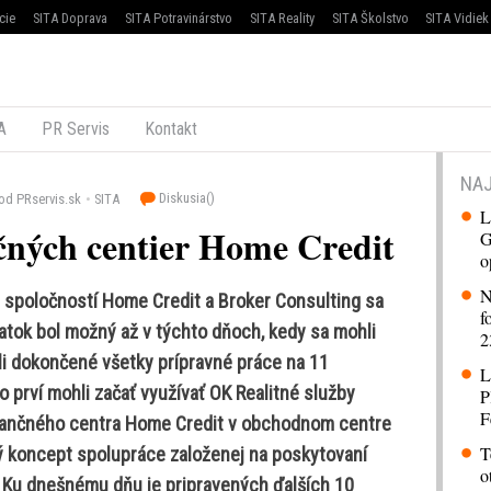
cie
SITA Doprava
SITA Potravinárstvo
SITA Reality
SITA Školstvo
SITA Vidiek
A
PR Servis
Kontakt
NAJ
Diskusia(
)
od PRservis.sk
SITA
L
čných centier Home Credit
G
o
N
spoločností Home Credit a Broker Consulting sa
f
iatok bol možný až v týchto dňoch, kedy sa mohli
2
li dokončené všetky prípravné práce na 11
L
 prví mohli začať využívať OK Realitné služby
P
F
finančného centra Home Credit v obchodnom centre
T
vý koncept spolupráce založenej na poskytovaní
o
. Ku dnešnému dňu je pripravených ďalších 10