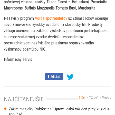
prémiovej vlastnej značky Tesco Finest –
Hot salami, Prosciutto
Mushrooms, Buffalo Mozzarella Tomato Basil, Margherita
Nezávislý program
Voľba spotrebiteľov
už štrnásť rokov oceňuje
nové a inovované výrobky uvedené na slovenský trh. Produkty
získajú ocenenie na základe výsledkov prieskumu prebiehajúceho
na reprezentatívnej vzorke dvetisíc respondentov
prostredníctvom nezávislého prieskumu organizovaného
výskumnou agentúrou NIQ.
Informačný servis
Zdieľať
3 Dni
Týždeň
Mesiac
NAJČÍTANEJŠIE
Zažite magický Rokfort na Liptove: čaká vás deň plný kúziel a
živý had!