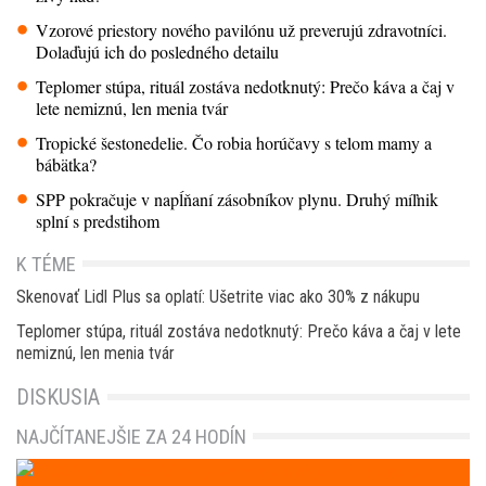
Vzorové priestory nového pavilónu už preverujú zdravotníci.
Dolaďujú ich do posledného detailu
Teplomer stúpa, rituál zostáva nedotknutý: Prečo káva a čaj v
lete nemiznú, len menia tvár
Tropické šestonedelie. Čo robia horúčavy s telom mamy a
bábätka?
SPP pokračuje v napĺňaní zásobníkov plynu. Druhý míľnik
splní s predstihom
K TÉME
Skenovať Lidl Plus sa oplatí: Ušetrite viac ako 30% z nákupu
Teplomer stúpa, rituál zostáva nedotknutý: Prečo káva a čaj v lete
nemiznú, len menia tvár
DISKUSIA
NAJČÍTANEJŠIE ZA 24 HODÍN