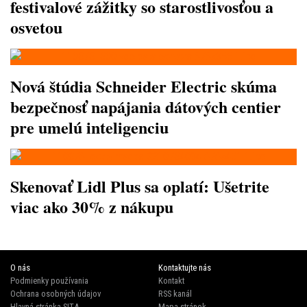
festivalové zážitky so starostlivosťou a
osvetou
Nová štúdia Schneider Electric skúma
bezpečnosť napájania dátových centier
pre umelú inteligenciu
Skenovať Lidl Plus sa oplatí: Ušetrite
viac ako 30% z nákupu
O nás
Kontaktujte nás
Podmienky používania
Kontakt
Ochrana osobných údajov
RSS kanál
Hlavná stránka SITA
Mapa stránok