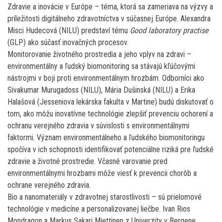
Zdravie a inovácie v Európe – téma, ktorá sa zameriava na výzvy a
príležitosti digitálneho zdravotníctva v súčasnej Európe. Alexandra
Misci Hudecová (NILU) predstaví tému
Good laboratory practise
(GLP) ako súčasť inovačných procesov.
Monitorovanie životného prostredia a jeho vplyv na zdravi –
environmentálny a ľudský biomonitoring sa stávajú kľúčovými
nástrojmi v boji proti environmentálnym hrozbám. Odborníci ako
Sivakumar Murugadoss (NILU), Mária Dušinská (NILU) a Erika
Halašová (Jesseniova lekárska fakulta v Martine) budú diskutovať o
tom, ako môžu inovatívne technológie zlepšiť prevenciu ochorení a
ochranu verejného zdravia v súvislosti s environmentálnymi
faktormi. Význam environmentálneho a ľudského biomonitoringu
spočíva v ich schopnosti identifikovať potenciálne riziká pre ľudské
zdravie a životné prostredie. Včasné varovanie pred
environmentálnymi hrozbami môže viesť k prevencii chorôb a
ochrane verejného zdravia.
Bio a nanomateriály v zdravotnej starostlivosti – sú prielomové
technológie v medicíne a personalizovanej liečbe. Ivan Rios
Mondragon a Markus Sakari Miettinen z Univerzity v Bergene