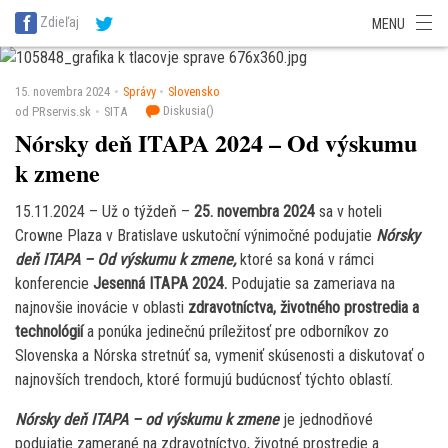
SITA Energetika
SITA Zdravotníctvo
SITA Financie
SITA Doprava
Zdieľaj
MENU
SITA Potravinárstvo
SITA Reality
SITA Školstvo
SITA Vidiek
15. novembra 2024
Správy
Slovensko
Diskusia(
)
od PRservis.sk
SITA
Nórsky deň ITAPA 2024 – Od výskumu
k zmene
15.11.2024 – Už o týždeň –
25. novembra 2024
sa v hoteli
Crowne Plaza v Bratislave uskutoční výnimočné podujatie
Nórsky
deň ITAPA – Od výskumu k zmene,
ktoré sa koná v rámci
konferencie
Jesenná ITAPA 2024.
Podujatie sa zameriava na
najnovšie inovácie v oblasti
zdravotníctva, životného prostredia a
technológií
a ponúka jedinečnú príležitosť pre odborníkov zo
Slovenska a Nórska stretnúť sa, vymeniť skúsenosti a diskutovať o
najnovších trendoch, ktoré formujú budúcnosť týchto oblastí.
Nórsky deň ITAPA – od výskumu k zmene
je jednodňové
podujatie zamerané na zdravotníctvo, životné prostredie a