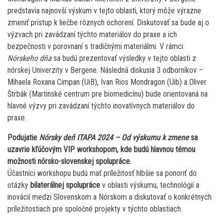
predstavia najnovší výskum v tejto oblasti, ktorý môže výrazne
zmeniť prístup k liečbe rôznych ochorení. Diskutovať sa bude aj o
výzvach pri zavádzaní týchto materiálov do praxe a ich
bezpečnosti v porovnaní s tradičnými materiálmi. V rámci
Nórskeho dňa
sa budú prezentovať výsledky v tejto oblasti z
nórskej Univerzity v Bergene. Následná diskusia 3 odborníkov –
Mihaela Roxana Cimpan (UiB), Ivan Rios Mondragon (Uib) a Oliver
Štrbák (Martinské centrum pre biomedicínu) bude orientovaná na
hlavné výzvy pri zavádzaní týchto inovatívnych materiálov do
praxe.
Podujatie
Nórsky deň ITAPA 2024 – Od výskumu k zmene
sa
uzavrie kľúčovým VIP workshopom, kde budú hlavnou témou
možnosti nórsko-slovenskej spolupráce.
Účastníci workshopu budú mať príležitosť hlbšie sa ponoriť do
otázky
bilaterálnej spolupráce
v oblasti výskumu, technológií a
inovácií medzi Slovenskom a Nórskom a diskutovať o konkrétnych
príležitostiach pre spoločné projekty v týchto oblastiach.