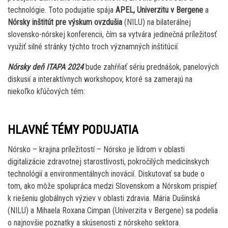
technológie. Toto podujatie spája
APEL, Univerzitu v Bergene
a
Nórsky inštitút pre výskum ovzdušia
(NILU) na bilaterálnej
slovensko-nórskej konferencii, čím sa vytvára jedinečná príležitosť
využiť silné stránky týchto troch významných inštitúcií.
Nórsky deň ITAPA 2024
bude zahŕňať sériu prednášok, panelových
diskusií a interaktívnych workshopov, ktoré sa zamerajú na
niekoľko kľúčových tém:
HLAVNÉ TÉMY PODUJATIA
Nórsko – krajina príležitostí – Nórsko je lídrom v oblasti
digitalizácie zdravotnej starostlivosti, pokročilých medicínskych
technológií a environmentálnych inovácií. Diskutovať sa bude o
tom, ako môže spolupráca medzi Slovenskom a Nórskom prispieť
k riešeniu globálnych výziev v oblasti zdravia. Mária Dušinská
(NILU) a Mihaela Roxana Cimpan (Univerzita v Bergene) sa podelia
o najnovšie poznatky a skúsenosti z nórskeho sektora.