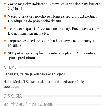
Zažite magický Rokfort na Liptove: čaká vás deň plný kúziel a
živý had!
Vzorové priestory nového pavilónu už preverujú zdravotníci.
Dolaďujú ich do posledného detailu
Teplomer stúpa, rituál zostáva nedotknutý: Prečo káva a čaj v
lete nemiznú, len menia tvár
Tropické šestonedelie. Čo robia horúčavy s telom mamy a
bábätka?
SPP pokračuje v napĺňaní zásobníkov plynu. Druhý míľnik
splní s predstihom
K TÉME
Vedeli ste, že nie je kolagén ako kolagén?
NaturaMed učí Slovákov, ako sa starať o zdravie nórskym
spôsobom
DISKUSIA
NAJČÍTANEJŠIE ZA 24 HODÍN