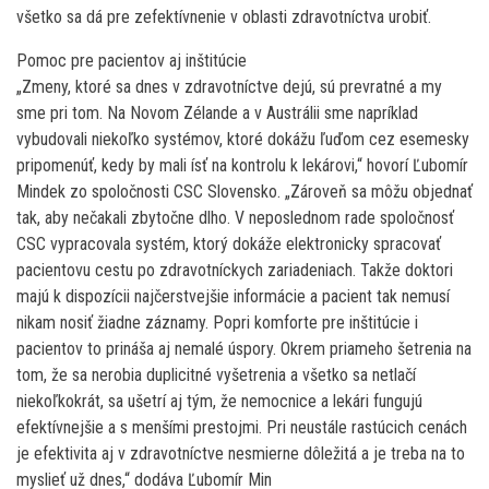
všetko sa dá pre zefektívnenie v oblasti zdravotníctva urobiť.
Pomoc pre pacientov aj inštitúcie
„Zmeny, ktoré sa dnes v zdravotníctve dejú, sú prevratné a my
sme pri tom. Na Novom Zélande a v Austrálii sme napríklad
vybudovali niekoľko systémov, ktoré dokážu ľuďom cez esemesky
pripomenúť, kedy by mali ísť na kontrolu k lekárovi,“ hovorí Ľubomír
Mindek zo spoločnosti CSC Slovensko. „Zároveň sa môžu objednať
tak, aby nečakali zbytočne dlho. V neposlednom rade spoločnosť
CSC vypracovala systém, ktorý dokáže elektronicky spracovať
pacientovu cestu po zdravotníckych zariadeniach. Takže doktori
majú k dispozícii najčerstvejšie informácie a pacient tak nemusí
nikam nosiť žiadne záznamy. Popri komforte pre inštitúcie i
pacientov to prináša aj nemalé úspory. Okrem priameho šetrenia na
tom, že sa nerobia duplicitné vyšetrenia a všetko sa netlačí
niekoľkokrát, sa ušetrí aj tým, že nemocnice a lekári fungujú
efektívnejšie a s menšími prestojmi. Pri neustále rastúcich cenách
je efektivita aj v zdravotníctve nesmierne dôležitá a je treba na to
myslieť už dnes,“ dodáva Ľubomír Min