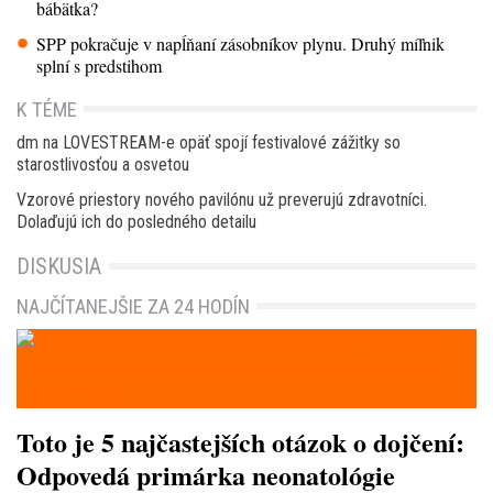
bábätka?
SPP pokračuje v napĺňaní zásobníkov plynu. Druhý míľnik
splní s predstihom
K TÉME
dm na LOVESTREAM-e opäť spojí festivalové zážitky so
starostlivosťou a osvetou
Vzorové priestory nového pavilónu už preverujú zdravotníci.
Dolaďujú ich do posledného detailu
DISKUSIA
NAJČÍTANEJŠIE ZA 24 HODÍN
Toto je 5 najčastejších otázok o dojčení:
Odpovedá primárka neonatológie