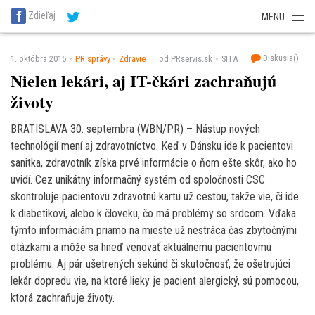
SITA Energetika
SITA Zdravotníctvo
SITA Financie
SITA Doprava
Zdieľaj
MENU
SITA Potravinárstvo
SITA Reality
SITA Školstvo
SITA Vidiek
Diskusia(
)
1. októbra 2015
PR správy
Zdravie
od PRservis.sk
SITA
Nielen lekári, aj IT-čkári zachraňujú
životy
BRATISLAVA 30. septembra (WBN/PR) – Nástup nových
technológií mení aj zdravotníctvo. Keď v Dánsku ide k pacientovi
sanitka, zdravotník získa prvé informácie o ňom ešte skôr, ako ho
uvidí. Cez unikátny informačný systém od spoločnosti CSC
skontroluje pacientovu zdravotnú kartu už cestou, takže vie, či ide
k diabetikovi, alebo k človeku, čo má problémy so srdcom. Vďaka
týmto informáciám priamo na mieste už nestráca čas zbytočnými
otázkami a môže sa hneď venovať aktuálnemu pacientovmu
problému. Aj pár ušetrených sekúnd či skutočnosť, že ošetrujúci
lekár dopredu vie, na ktoré lieky je pacient alergický, sú pomocou,
ktorá zachraňuje životy.