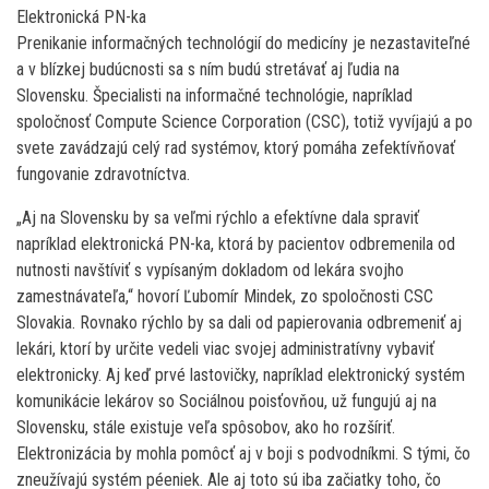
Elektronická PN-ka
Prenikanie informačných technológií do medicíny je nezastaviteľné
a v blízkej budúcnosti sa s ním budú stretávať aj ľudia na
Slovensku. Špecialisti na informačné technológie, napríklad
spoločnosť Compute Science Corporation (CSC), totiž vyvíjajú a po
svete zavádzajú celý rad systémov, ktorý pomáha zefektívňovať
fungovanie zdravotníctva.
„Aj na Slovensku by sa veľmi rýchlo a efektívne dala spraviť
napríklad elektronická PN-ka, ktorá by pacientov odbremenila od
nutnosti navštíviť s vypísaným dokladom od lekára svojho
zamestnávateľa,“ hovorí Ľubomír Mindek, zo spoločnosti CSC
Slovakia. Rovnako rýchlo by sa dali od papierovania odbremeniť aj
lekári, ktorí by určite vedeli viac svojej administratívny vybaviť
elektronicky. Aj keď prvé lastovičky, napríklad elektronický systém
komunikácie lekárov so Sociálnou poisťovňou, už fungujú aj na
Slovensku, stále existuje veľa spôsobov, ako ho rozšíriť.
Elektronizácia by mohla pomôcť aj v boji s podvodníkmi. S tými, čo
zneužívajú systém péeniek. Ale aj toto sú iba začiatky toho, čo