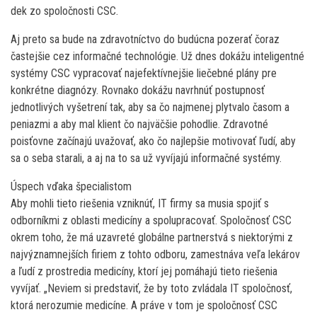
dek zo spoločnosti CSC.
Aj preto sa bude na zdravotníctvo do budúcna pozerať čoraz
častejšie cez informačné technológie. Už dnes dokážu inteligentné
systémy CSC vypracovať najefektívnejšie liečebné plány pre
konkrétne diagnózy. Rovnako dokážu navrhnúť postupnosť
jednotlivých vyšetrení tak, aby sa čo najmenej plytvalo časom a
peniazmi a aby mal klient čo najväčšie pohodlie. Zdravotné
poisťovne začínajú uvažovať, ako čo najlepšie motivovať ľudí, aby
sa o seba starali, a aj na to sa už vyvíjajú informačné systémy.
Úspech vďaka špecialistom
Aby mohli tieto riešenia vzniknúť, IT firmy sa musia spojiť s
odborníkmi z oblasti medicíny a spolupracovať. Spoločnosť CSC
okrem toho, že má uzavreté globálne partnerstvá s niektorými z
najvýznamnejších firiem z tohto odboru, zamestnáva veľa lekárov
a ľudí z prostredia medicíny, ktorí jej pomáhajú tieto riešenia
vyvíjať. „Neviem si predstaviť, že by toto zvládala IT spoločnosť,
ktorá nerozumie medicíne. A práve v tom je spoločnosť CSC