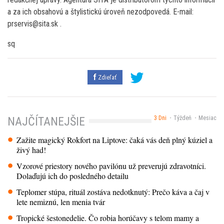
a za ich obsahovú a štylistickú úroveň nezodpovedá. E-mail:
prservis@sita.sk .
sq
Zdieľať
3 Dni
Týždeň
Mesiac
NAJČÍTANEJŠIE
Zažite magický Rokfort na Liptove: čaká vás deň plný kúziel a
živý had!
Vzorové priestory nového pavilónu už preverujú zdravotníci.
Dolaďujú ich do posledného detailu
Teplomer stúpa, rituál zostáva nedotknutý: Prečo káva a čaj v
lete nemiznú, len menia tvár
Tropické šestonedelie. Čo robia horúčavy s telom mamy a