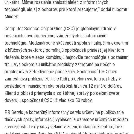
unikátna. Máme rozsiahle znalosti nielen z informačných
technológií, ale aj z odborov, pre ktoré pracujeme,“ dodal Ľubomír
Mindek.
Computer Science Corporation (CSC) je globálnym lídrom v
riešeniach novej generácie, zameraných na informačné
technológie. Medzinárodné skúsenosti spolu s najlepšími expertmi
z kľúčových sektorov pomáhajú spoločnosti priniesť jej klientom
riešenia, ktoré v sebe kombinujú najnovšie technológie s poznaním
trhu. Výsledkom sú unikátne produkty zamerané na riešenie
problémov a zefektívnenie podnikania. Spoločnosť CSC dnes
zamestnáva približne 70-tisíc ľudí po celom svete a jej tržby v
poslednom finančnom roku prekročili hranicu 12 miliárd dolárov.
Klienti z oblasti priemyslu a zo štátnej správy po celom svete
dôverujú spoločnosti CSC už viac ako 50 rokov.
PR Servis je komerčný informačný servis určený na publikovanie
tlačových správ, informácií, vyhlásení a oznamov určených médiám
a verejnosti. Texty sú vysielané v znení, dodanom klientom, bez
redakčnej úpravy. Agentúra SITA je distribútorom týchto informácií