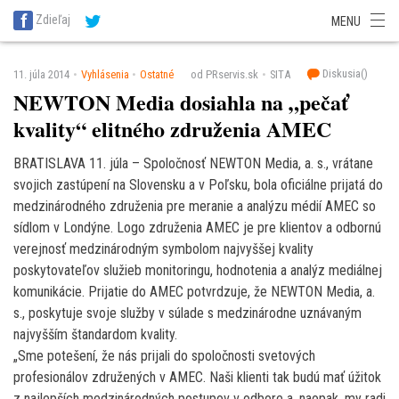
SITA Energetika
SITA Zdravotníctvo
SITA Financie
SITA Doprava
Zdieľaj
MENU
SITA Potravinárstvo
SITA Reality
SITA Školstvo
SITA Vidiek
Diskusia(
)
11. júla 2014
Vyhlásenia
Ostatné
od PRservis.sk
SITA
NEWTON Media dosiahla na „pečať
kvality“ elitného združenia AMEC
BRATISLAVA 11. júla – Spoločnosť NEWTON Media, a. s., vrátane
svojich zastúpení na Slovensku a v Poľsku, bola oficiálne prijatá do
medzinárodného združenia pre meranie a analýzu médií AMEC so
sídlom v Londýne. Logo združenia AMEC je pre klientov a odbornú
verejnosť medzinárodným symbolom najvyššej kvality
poskytovateľov služieb monitoringu, hodnotenia a analýz mediálnej
komunikácie. Prijatie do AMEC potvrdzuje, že NEWTON Media, a.
s., poskytuje svoje služby v súlade s medzinárodne uznávaným
najvyšším štandardom kvality.
„Sme potešení, že nás prijali do spoločnosti svetových
profesionálov združených v AMEC. Naši klienti tak budú mať úžitok
z najlepších medzinárodných postupov v odbore a, naopak, my radi