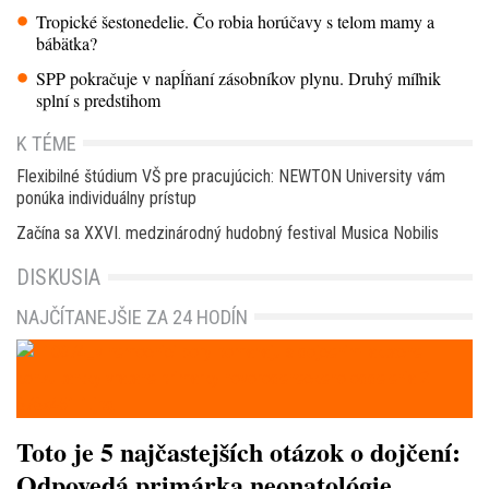
Tropické šestonedelie. Čo robia horúčavy s telom mamy a
bábätka?
SPP pokračuje v napĺňaní zásobníkov plynu. Druhý míľnik
splní s predstihom
K TÉME
Flexibilné štúdium VŠ pre pracujúcich: NEWTON University vám
ponúka individuálny prístup
Začína sa XXVI. medzinárodný hudobný festival Musica Nobilis
DISKUSIA
NAJČÍTANEJŠIE ZA 24 HODÍN
Toto je 5 najčastejších otázok o dojčení:
Odpovedá primárka neonatológie