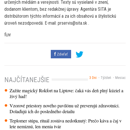
určených médiám a verejnosti. Texty sú vysielané v znení,
dodanom klientom, bez redakčnej úpravy. Agentúra SITA je
distribútorom týchto informácií a za ich obsahovú a štylistickú
úroveň nezodpovedá. E-mail: prservis@sita.sk .
fi;nr
Zdieľať
3 Dni
Týždeň
Mesiac
NAJČÍTANEJŠIE
Zažite magický Rokfort na Liptove: čaká vás deň plný kúziel a
živý had!
Vzorové priestory nového pavilónu už preverujú zdravotníci.
Dolaďujú ich do posledného detailu
Teplomer stúpa, rituál zostáva nedotknutý: Prečo káva a čaj v
lete nemiznú, len menia tvár