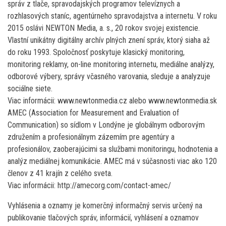
správ z tlače, spravodajských programov televíznych a
rozhlasových staníc, agentúrneho spravodajstva a internetu. V roku
2015 oslávi NEWTON Media, a. s., 20 rokov svojej existencie.
Vlastní unikátny digitálny archív plných znení správ, ktorý siaha až
do roku 1993. Spoločnosť poskytuje klasický monitoring,
monitoring reklamy, on-line monitoring internetu, mediálne analýzy,
odborové výbery, správy včasného varovania, sleduje a analyzuje
sociálne siete.
Viac informácii: www.newtonmedia.cz alebo www.newtonmedia.sk
AMEC (Association for Measurement and Evaluation of
Communication) so sídlom v Londýne je globálnym odborovým
združením a profesionálnym zázemím pre agentúry a
profesionálov, zaoberajúcimi sa službami monitoringu, hodnotenia a
analýz mediálnej komunikácie. AMEC má v súčasnosti viac ako 120
členov z 41 krajín z celého sveta.
Viac informácii: http://amecorg.com/contact-amec/
Vyhlásenia a oznamy je komerčný informačný servis určený na
publikovanie tlačových správ, informácií, vyhlásení a oznamov