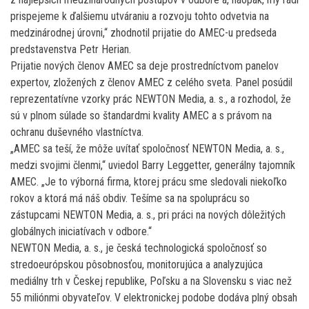
prispejeme k ďalšiemu utváraniu a rozvoju tohto odvetvia na
medzinárodnej úrovni,“ zhodnotil prijatie do AMEC-u predseda
predstavenstva Petr Herian.
Prijatie nových členov AMEC sa deje prostredníctvom panelov
expertov, zložených z členov AMEC z celého sveta. Panel posúdil
reprezentatívne vzorky prác NEWTON Media, a. s., a rozhodol, že
sú v plnom súlade so štandardmi kvality AMEC a s právom na
ochranu duševného vlastníctva.
„AMEC sa teší, že môže uvítať spoločnosť NEWTON Media, a. s.,
medzi svojimi členmi,“ uviedol Barry Leggetter, generálny tajomník
AMEC. „Je to výborná firma, ktorej prácu sme sledovali niekoľko
rokov a ktorá má náš obdiv. Tešíme sa na spoluprácu so
zástupcami NEWTON Media, a. s., pri práci na nových dôležitých
globálnych iniciatívach v odbore.“
NEWTON Media, a. s., je česká technologická spoločnosť so
stredoeurópskou pôsobnosťou, monitorujúca a analyzujúca
mediálny trh v Českej republike, Poľsku a na Slovensku s viac než
55 miliónmi obyvateľov. V elektronickej podobe dodáva plný obsah