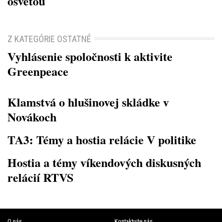
osvetou
Z KATEGÓRIE OSTATNÉ
Vyhlásenie spoločnosti k aktivite
Greenpeace
Klamstvá o hlušinovej skládke v
Novákoch
TA3: Témy a hostia relácie V politike
Hostia a témy víkendových diskusných
relácií RTVS
O nás
Kontaktujte nás