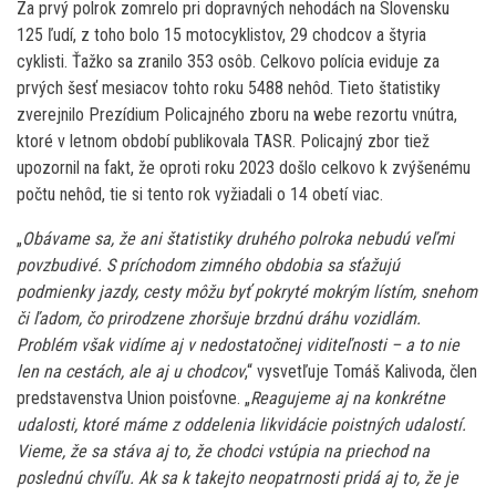
Za prvý polrok zomrelo pri dopravných nehodách na Slovensku
125 ľudí, z toho bolo 15 motocyklistov, 29 chodcov a štyria
cyklisti. Ťažko sa zranilo 353 osôb. Celkovo polícia eviduje za
prvých šesť mesiacov tohto roku 5488 nehôd. Tieto štatistiky
zverejnilo Prezídium Policajného zboru na webe rezortu vnútra,
ktoré v letnom období publikovala TASR. Policajný zbor tiež
upozornil na fakt, že oproti roku 2023 došlo celkovo k zvýšenému
počtu nehôd, tie si tento rok vyžiadali o 14 obetí viac.
„
Obávame sa, že ani štatistiky druhého polroka nebudú veľmi
povzbudivé. S príchodom zimného obdobia sa sťažujú
podmienky jazdy, cesty môžu byť pokryté mokrým lístím, snehom
či ľadom, čo prirodzene zhoršuje brzdnú dráhu vozidlám.
Problém však vidíme aj v nedostatočnej viditeľnosti – a to nie
len na cestách, ale aj u chodcov
,“ vysvetľuje Tomáš Kalivoda, člen
predstavenstva Union poisťovne. „
Reagujeme aj na konkrétne
udalosti, ktoré máme z oddelenia likvidácie poistných udalostí.
Vieme, že sa stáva aj to, že chodci vstúpia na priechod na
poslednú chvíľu. Ak sa k takejto neopatrnosti pridá aj to, že je