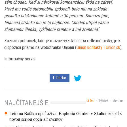
sám chodec. Keď si nárokoval kompenzáciu škôd na zdraví,
ktoré mu vodič automobilu spôsobil, bolo mu na základe
posudku odškodnenie krátené o 30 percent. Samozrejme,
finančná stránka nie je to najhoršie. Chodec utrpel vážnu
zlomeninu členka, vykĺbenie ramena a iné zranenia
.“
Zoznam pobočiek, kde je možné vyzdvihnúť si reflexné prvky, je k
dispozícii priamo na webstránke Unionu (
Union kontakty | Union.sk
).
Informačný servis
Zdieľať
3 Dni
Týždeň
Mesiac
NAJČÍTANEJŠIE
Leto na Baťáku opäť ožíva. Euphoria Garden v Skalici je späť s
novou sériou open-air eventov