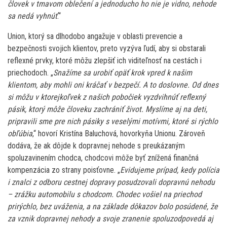
človek v tmavom oblečení a jednoducho ho nie je vidno, nehode
sa nedá vyhnúť
.“
Union, ktorý sa dlhodobo angažuje v oblasti prevencie a
bezpečnosti svojich klientov, preto vyzýva ľudí, aby si obstarali
reflexné prvky, ktoré môžu zlepšiť ich viditeľnosť na cestách i
priechodoch. „
Snažíme sa urobiť opäť krok vpred k našim
klientom, aby mohli oni kráčať v bezpečí. A to doslovne. Od dnes
si môžu v ktorejkoľvek z našich pobočiek vyzdvihnúť reflexný
pásik, ktorý môže človeku zachrániť život. Myslíme aj na deti,
pripravili sme pre nich pásiky s veselými motívmi, ktoré si rýchlo
obľúbia
,“ hovorí Kristína Baluchová, hovorkyňa Unionu. Zároveň
dodáva, že ak dôjde k dopravnej nehode s preukázaným
spoluzavinením chodca, chodcovi môže byť znížená finančná
kompenzácia zo strany poisťovne. „
Evidujeme prípad, kedy polícia
i znalci z odboru cestnej dopravy posudzovali dopravnú nehodu
– zrážku automobilu s chodcom. Chodec vošiel na priechod
prirýchlo, bez uváženia, a na základe dôkazov bolo posúdené, že
za vznik dopravnej nehody a svoje zranenie spoluzodpovedá aj