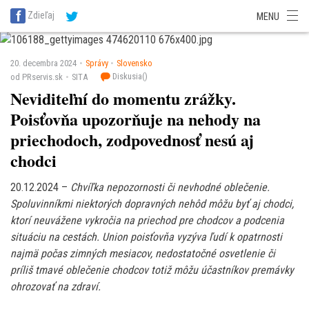
SITA Energetika
SITA Zdravotníctvo
SITA Financie
SITA Doprava
Zdieľaj
MENU
SITA Potravinárstvo
SITA Reality
SITA Školstvo
SITA Vidiek
20. decembra 2024
Správy
Slovensko
Diskusia(
)
od PRservis.sk
SITA
Neviditeľní do momentu zrážky.
Poisťovňa upozorňuje na nehody na
priechodoch, zodpovednosť nesú aj
chodci
20.12.2024 –
Chvíľka nepozornosti či nevhodné oblečenie.
Spoluvinníkmi niektorých dopravných nehôd môžu byť aj chodci,
ktorí neuvážene vykročia na priechod pre chodcov a podcenia
situáciu na cestách. Union poisťovňa vyzýva ľudí k opatrnosti
najmä počas zimných mesiacov, nedostatočné osvetlenie či
príliš tmavé oblečenie chodcov totiž môžu účastníkov premávky
ohrozovať na zdraví.