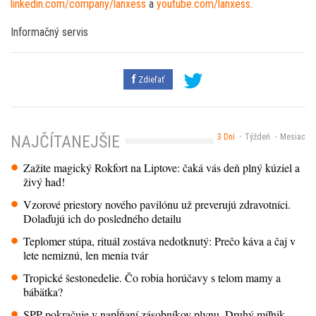
linkedin.com/company/lanxess
a
youtube.com/lanxess
.
Informačný servis
Zdieľať
3 Dni
Týždeň
Mesiac
NAJČÍTANEJŠIE
Zažite magický Rokfort na Liptove: čaká vás deň plný kúziel a
živý had!
Vzorové priestory nového pavilónu už preverujú zdravotníci.
Dolaďujú ich do posledného detailu
Teplomer stúpa, rituál zostáva nedotknutý: Prečo káva a čaj v
lete nemiznú, len menia tvár
Tropické šestonedelie. Čo robia horúčavy s telom mamy a
bábätka?
SPP pokračuje v napĺňaní zásobníkov plynu. Druhý míľnik