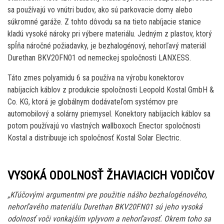
sa používajú vo vnútri budov, ako sú parkovacie domy alebo
súkromné garáže. Z tohto dôvodu sa na tieto nabíjacie stanice
kladú vysoké nároky pri výbere materiálu. Jedným z plastov, ktorý
spĺňa náročné požiadavky, je bezhalogénový, nehorľavý materiál
Durethan BKV20FN01 od nemeckej spoločnosti LANXESS.
Táto zmes polyamidu 6 sa používa na výrobu konektorov
nabíjacích káblov z produkcie spoločnosti Leopold Kostal GmbH &
Co. KG, ktorá je globálnym dodávateľom systémov pre
automobilový a solárny priemysel. Konektory nabíjacích káblov sa
potom používajú vo vlastných wallboxoch Enector spoločnosti
Kostal a distribuuje ich spoločnosť Kostal Solar Electric.
VYSOKÁ ODOLNOSŤ ŽHAVIACICH VODIČOV
„Kľúčovými argumentmi pre použitie nášho bezhalogénového,
nehorľavého materiálu Durethan BKV20FN01 sú jeho vysoká
odolnosť voči vonkajším vplyvom a nehorľavosť. Okrem toho sa