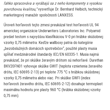
ľahko spracováva a vyrábajú sa z neho komponenty s vysokou
povrchovou kvalitou,“
vysvetľuje Dr. Bernhard Helbich, technický
marketingový manažér spoločnosti LANXESS.
Úroveň horľavosti tejto zmesi preukázal test horľavosti UL 94
americkej organizácie Underwriters Laboratories Inc. Polyamid
prešiel testom s najvyššou klasifikáciou V-0 pri hrúbke skúšobnej
vzorky 0,75 milimetra. Keďže wallboxy patria do kategórie
„bezobslužných domácich spotrebičov“, použité plasty musia
spĺňať medzinárodné štandardy IEC/EN 60335-1. Musia najmä
preukázať, že pri skúške žeravým drôtom sú nehorľavé. Durethan
BKV20FN01 vyhovuje skúške GWIT (teplota vznietenia žeravého
drôtu, IEC 60695-2-13) pri teplote 775 °C s hrúbkou skúšobnej
vzorky 0,75 milimetra alebo viac. Pri skúške GWFI (index
horľavosti žeravého drôtu, IEC 60695-2-12) dosahuje termoplast
maximálnu hodnotu pre plasty 960 °C (hrúbka skúšobnej vzorky
0,75 mm).