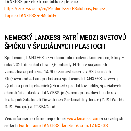
LANXESS pre elektromobilitu nájdete na
https://lanxess.com/en/Products-and-Solutions/Focus-
Topics/LANXESS-e-Mobility
.
NEMECKÝ LANXESS PATRÍ MEDZI SVETOVÚ
ŠPIČKU V ŠPECIÁLNYCH PLASTOCH
Spoločnosť LANXESS je vedúcim chemickým koncernom, ktorý v
roku 2021 dosiahol obrat 7,6 miliardy EUR a v súčasnosti
zamestnáva približne 14 900 zamestnancov v 33 krajinách.
Kľúčovým odvetvím podnikania spoločnosti LANXESS je vývoj,
výroba a predaj chemických medziproduktov, aditív, špeciálnych
chemikálií a plastov. LANXESS je členom popredných indexov
trvalej udržateľnosti Dow Jones Sustainability Index (DJSI World a
DJSI Europe) a FTSE4Good.
Viac informácií o firme nájdete na
www.lanxess.com
a sociálnych
sieťach
twitter.com/LANXESS
,
facebook.com/LANXESS
,