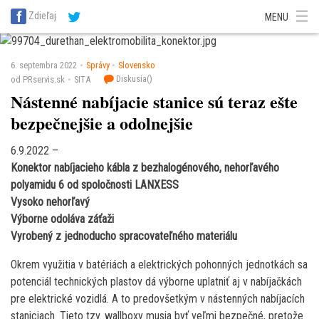
SITA Energetika
SITA Zdravotníctvo
SITA Financie
SITA Doprava
Zdieľaj
MENU
SITA Potravinárstvo
SITA Reality
SITA Školstvo
SITA Vidiek
6. septembra 2022
Správy
Slovensko
Diskusia(
)
od PRservis.sk
SITA
Nástenné nabíjacie stanice sú teraz ešte
bezpečnejšie a odolnejšie
6.9.2022 –
Konektor nabíjacieho kábla z bezhalogénového, nehorľavého
polyamidu 6 od spoločnosti LANXESS
Vysoko nehorľavý
Výborne odoláva záťaži
Vyrobený z jednoducho spracovateľného materiálu
Okrem využitia v batériách a elektrických pohonných jednotkách sa
potenciál technických plastov dá výborne uplatniť aj v nabíjačkách
pre elektrické vozidlá. A to predovšetkým v nástenných nabíjacích
staniciach. Tieto tzv. wallboxy musia byť veľmi bezpečné, pretože