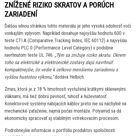
ZNÍŽENÉ RIZIKO SKRATOV A PORÚCH
ZARIADENÍ
Ďalšou silnou stránkou tohto materiálu je jeho vysoká odolnosť voči
vonkajším vplyvom. Napríklad dosahuje najvyššiu hodnotu 600 v
teste CTI A (Comparative Tracking Index, IEC 60112) a najvyššiu
hodnotu PLC 0 (Performance Level Category) v podobne
navrhnutom teste UL 746.
„Tým sa znižuje riziko skratu. Okrem
toho sa elektrické a elektronické zostavy dajú navrhnúť
kompaktnejšie, čo vedie k celkovo menšiemu zariadeniu s
vyššou hustotou výkonu,“
dodáva Helbich.
Zmes, ktorá je z 18 % hmotnosti vystužená krátkymi sklenenými
vláknami, má tiež dobrú pevnosť, tuhosť a húževnatosť.
Konektorové systémy nabíjacích káblov preto nie sú náchylné na
mechanické zaťaženie, najmä počas montáže. Polyamid sa dá
ekonomicky spracovať aj stabilným vstrekovacím procesom.
Podrobnejšie informácie o portfóliu produktov spoločnosti