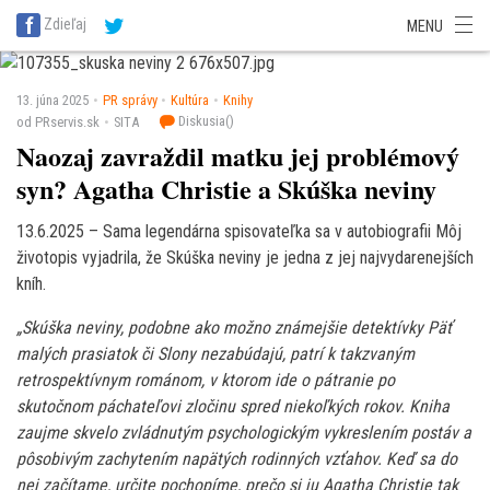
SITA Energetika
SITA Zdravotníctvo
SITA Financie
SITA Doprava
Zdieľaj
MENU
SITA Potravinárstvo
SITA Reality
SITA Školstvo
SITA Vidiek
13. júna 2025
PR správy
Kultúra
Knihy
Diskusia(
)
od PRservis.sk
SITA
Naozaj zavraždil matku jej problémový
syn? Agatha Christie a Skúška neviny
13.6.2025 – Sama legendárna spisovateľka sa v autobiografii Môj
životopis vyjadrila, že Skúška neviny je jedna z jej najvydarenejších
kníh.
„Skúška neviny, podobne ako možno známejšie detektívky Päť
malých prasiatok či Slony nezabúdajú, patrí k takzvaným
retrospektívnym románom, v ktorom ide o pátranie po
skutočnom páchateľovi zločinu spred niekoľkých rokov. Kniha
zaujme skvelo zvládnutým psychologickým vykreslením postáv a
pôsobivým zachytením napätých rodinných vzťahov. Keď sa do
nej začítame, určite pochopíme, prečo si ju Agatha Christie tak