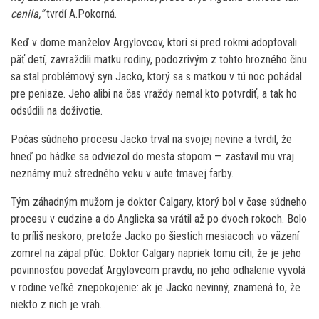
cenila,“
tvrdí A.Pokorná.
Keď v dome manželov Argylovcov, ktorí si pred rokmi adoptovali
päť detí, zavraždili matku rodiny, podozrivým z tohto hrozného činu
sa stal problémový syn Jacko, ktorý sa s matkou v tú noc pohádal
pre peniaze. Jeho alibi na čas vraždy nemal kto potvrdiť, a tak ho
odsúdili na doživotie.
Počas súdneho procesu Jacko trval na svojej nevine a tvrdil, že
hneď po hádke sa odviezol do mesta stopom — zastavil mu vraj
neznámy muž stredného veku v aute tmavej farby.
Tým záhadným mužom je doktor Calgary, ktorý bol v čase súdneho
procesu v cudzine a do Anglicka sa vrátil až po dvoch rokoch. Bolo
to príliš neskoro, pretože Jacko po šiestich mesiacoch vo väzení
zomrel na zápal pľúc. Doktor Calgary napriek tomu cíti, že je jeho
povinnosťou povedať Argylovcom pravdu, no jeho odhalenie vyvolá
v rodine veľké znepokojenie: ak je Jacko nevinný, znamená to, že
niekto z nich je vrah…