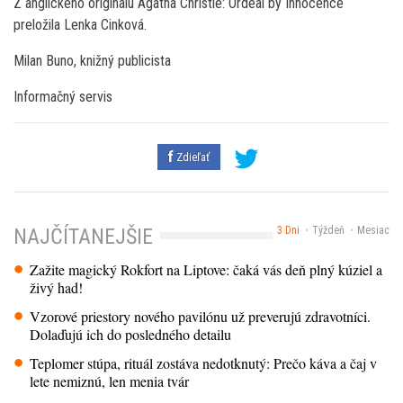
Z anglického originálu Agatha Christie: Ordeal by Innocence
preložila Lenka Cinková.
Milan Buno, knižný publicista
Informačný servis
Zdieľať
3 Dni
Týždeň
Mesiac
NAJČÍTANEJŠIE
Zažite magický Rokfort na Liptove: čaká vás deň plný kúziel a
živý had!
Vzorové priestory nového pavilónu už preverujú zdravotníci.
Dolaďujú ich do posledného detailu
Teplomer stúpa, rituál zostáva nedotknutý: Prečo káva a čaj v
lete nemiznú, len menia tvár