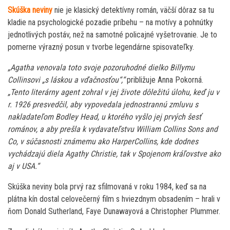
Skúška neviny
nie je klasický detektívny román, väčší dôraz sa tu
kladie na psychologické pozadie príbehu – na motívy a pohnútky
jednotlivých postáv, než na samotné policajné vyšetrovanie. Je to
pomerne výrazný posun v tvorbe legendárne spisovateľky.
„Agatha venovala toto svoje pozoruhodné dielko Billymu
Collinsovi „s láskou a vďačnosťou“,“
približuje Anna Pokorná.
„Tento literárny agent zohral v jej živote dôležitú úlohu, keď ju v
r. 1926 presvedčil, aby vypovedala jednostrannú zmluvu s
nakladateľom Bodley Head, u ktorého vyšlo jej prvých šesť
románov, a aby prešla k vydavateľstvu William Collins Sons and
Co, v súčasnosti známemu ako HarperCollins, kde dodnes
vychádzajú diela Agathy Christie, tak v Spojenom kráľovstve ako
aj v USA.“
Skúška neviny bola prvý raz sfilmovaná v roku 1984, keď sa na
plátna kín dostal celovečerný film s hviezdnym obsadením – hrali v
ňom Donald Sutherland, Faye Dunawayová a Christopher Plummer.