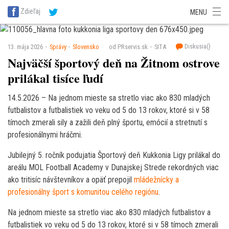
SITA Energetika
SITA Zdravotníctvo
SITA Financie
SITA Doprava
Zdieľaj
MENU
SITA Potravinárstvo
SITA Reality
SITA Školstvo
SITA Vidiek
Diskusia(
)
13. mája 2026
Správy
Slovensko
od PRservis.sk
SITA
Najväčší športový deň na Žitnom ostrove
prilákal tisíce ľudí
14.5.2026 – Na jednom mieste sa stretlo viac ako 830 mladých
futbalistov a futbalistiek vo veku od 5 do 13 rokov, ktoré si v 58
tímoch zmerali sily a zažili deň plný športu, emócií a stretnutí s
profesionálnymi hráčmi.
Jubilejný 5. ročník podujatia Športový deň Kukkonia Ligy prilákal do
areálu MOL Football Academy v Dunajskej Strede rekordných viac
ako tritisíc návštevníkov a opäť prepojil
mládežnícky a
profesionálny šport s komunitou celého regiónu
.
Na jednom mieste sa stretlo viac ako 830 mladých futbalistov a
futbalistiek vo veku od 5 do 13 rokov, ktoré si v 58 tímoch zmerali