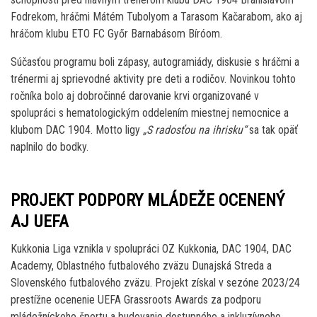
Fodrekom, hráčmi Mátém Tubolyom a Tarasom Kačarabom, ako aj
hráčom klubu ETO FC Győr Barnabásom Bíróom.
Súčasťou programu boli zápasy, autogramiády, diskusie s hráčmi a
trénermi aj sprievodné aktivity pre deti a rodičov. Novinkou tohto
ročníka bolo aj dobročinné darovanie krvi organizované v
spolupráci s hematologickým oddelením miestnej nemocnice a
klubom DAC 1904. Motto ligy
„S radosťou na ihrisku“
sa tak opäť
naplnilo do bodky.
PROJEKT PODPORY MLÁDEŽE OCENENÝ
AJ UEFA
Kukkonia Liga vznikla v spolupráci OZ Kukkonia, DAC 1904, DAC
Academy, Oblastného futbalového zväzu Dunajská Streda a
Slovenského futbalového zväzu. Projekt získal v sezóne 2023/24
prestížne ocenenie UEFA Grassroots Awards za podporu
mládežníckeho športu a budovanie dostupného a inkluzívneho