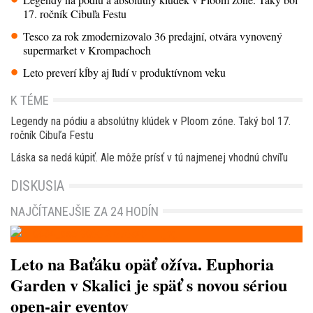
17. ročník Cibuľa Festu
Tesco za rok zmodernizovalo 36 predajní, otvára vynovený
supermarket v Krompachoch
Leto preverí kĺby aj ľudí v produktívnom veku
K TÉME
Legendy na pódiu a absolútny klúdek v Ploom zóne. Taký bol 17.
ročník Cibuľa Festu
Láska sa nedá kúpiť. Ale môže prísť v tú najmenej vhodnú chvíľu
DISKUSIA
NAJČÍTANEJŠIE ZA 24 HODÍN
Leto na Baťáku opäť ožíva. Euphoria
Garden v Skalici je späť s novou sériou
open-air eventov