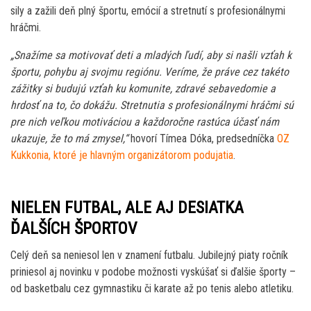
sily a zažili deň plný športu, emócií a stretnutí s profesionálnymi
hráčmi.
„Snažíme sa motivovať deti a mladých ľudí, aby si našli vzťah k
športu, pohybu aj svojmu regiónu. Veríme, že práve cez takéto
zážitky si budujú vzťah ku komunite, zdravé sebavedomie a
hrdosť na to, čo dokážu. Stretnutia s profesionálnymi hráčmi sú
pre nich veľkou motiváciou a každoročne rastúca účasť nám
ukazuje, že to má zmysel,“
hovorí Tímea Dóka, predsedníčka
OZ
Kukkonia, ktoré je hlavným organizátorom podujatia
.
NIELEN FUTBAL, ALE AJ DESIATKA
ĎALŠÍCH ŠPORTOV
Celý deň sa neniesol len v znamení futbalu. Jubilejný piaty ročník
priniesol aj novinku v podobe možnosti vyskúšať si ďalšie športy –
od basketbalu cez gymnastiku či karate až po tenis alebo atletiku.