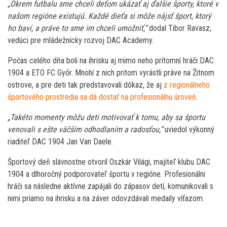
„Okrem futbalu sme chceli deťom ukázať aj ďalšie športy, ktoré v
našom regióne existujú. Každé dieťa si môže nájsť šport, ktorý
ho baví, a práve to sme im chceli umožniť,“
dodal Tibor Ravasz,
vedúci pre mládežnícky rozvoj DAC Academy.
Počas celého dňa boli na ihrisku aj mimo neho prítomní hráči DAC
1904 a ETO FC Győr. Mnohí z nich pritom vyrástli práve na Žitnom
ostrove, a pre deti tak predstavovali dôkaz, že aj
z regionálneho
športového prostredia sa dá dostať na profesionálnu úroveň
.
„Takéto momenty môžu deti motivovať k tomu, aby sa športu
venovali s ešte väčším odhodlaním a radosťou,“
uviedol výkonný
riaditeľ DAC 1904 Jan Van Daele.
Športový deň slávnostne otvoril Oszkár Világi, majiteľ klubu DAC
1904 a dlhoročný podporovateľ športu v regióne. Profesionálni
hráči sa následne aktívne zapájali do zápasov detí, komunikovali s
nimi priamo na ihrisku a na záver odovzdávali medaily víťazom.