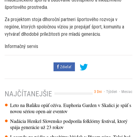
športového prostredia.
Za projektom stoja dlhoroční partneri športového rozvoja v
regióne, ktorých spoločnou víziou je prepájať šport, komunitu a
vytvárať dlhodobé príležitosti pre mladú generáciu.
Informačný servis
Zdieľať
3 Dni
Týždeň
Mesiac
NAJČÍTANEJŠIE
Leto na Baťáku opäť ožíva. Euphoria Garden v Skalici je späť s
novou sériou open-air eventov
Nadácia Henkel Slovensko podporila folklórny festival, ktorý
spája generácie už 23 rokov
Legendy na pódiu a absolútny klúdek v Ploom zóne. Taký bol