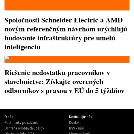
Spoločnosti Schneider Electric a AMD
novým referenčným návrhom urýchľujú
budovanie infraštruktúry pre umelú
inteligenciu
Riešenie nedostatku pracovníkov v
stavebníctve: Získajte overených
odborníkov s praxou v EÚ do 5 týždňov
O nás
Kontaktujte nás
Podmienky používania
Kontakt
Ochrana osobných údajov
RSS kanál
Hlavná stránka SITA
Mapa stránok