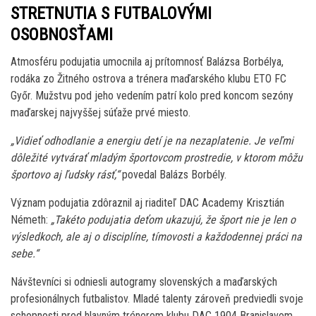
STRETNUTIA S FUTBALOVÝMI
OSOBNOSŤAMI
Atmosféru podujatia umocnila aj prítomnosť Balázsa Borbélya,
rodáka zo Žitného ostrova a trénera maďarského klubu ETO FC
Győr. Mužstvu pod jeho vedením patrí kolo pred koncom sezóny
maďarskej najvyššej súťaže prvé miesto.
„Vidieť odhodlanie a energiu detí je na nezaplatenie. Je veľmi
dôležité vytvárať mladým športovcom prostredie, v ktorom môžu
športovo aj ľudsky rásť,“
povedal Balázs Borbély.
Význam podujatia zdôraznil aj riaditeľ DAC Academy Krisztián
Németh:
„Takéto podujatia deťom ukazujú, že šport nie je len o
výsledkoch, ale aj o disciplíne, tímovosti a každodennej práci na
sebe.“
Návštevníci si odniesli autogramy slovenských a maďarských
profesionálnych futbalistov. Mladé talenty zároveň predviedli svoje
schopnosti pred hlavným trénerom klubu DAC 1904 Branislavom