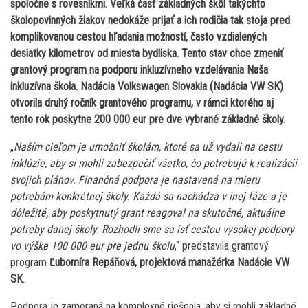
spoločne s rovesníkmi. Veľká časť základných škôl takýchto
školopovinných žiakov nedokáže prijať a ich rodičia tak stoja pred
komplikovanou cestou hľadania možností, často vzdialených
desiatky kilometrov od miesta bydliska. Tento stav chce zmeniť
grantový program na podporu inkluzívneho vzdelávania Naša
inkluzívna škola. Nadácia Volkswagen Slovakia (Nadácia VW SK)
otvorila druhý ročník grantového programu, v rámci ktorého aj
tento rok poskytne 200 000 eur pre dve vybrané základné školy.
„
Naším cieľom je umožniť školám, ktoré sa už vydali na cestu
inklúzie, aby si mohli zabezpečiť všetko, čo potrebujú k realizácii
svojich plánov. Finančná podpora je nastavená na mieru
potrebám konkrétnej školy. Každá sa nachádza v inej fáze a je
dôležité, aby poskytnutý grant reagoval na skutočné, aktuálne
potreby danej školy. Rozhodli sme sa ísť cestou vysokej podpory
vo výške 100 000 eur pre jednu školu
,“ predstavila grantový
program
Ľubomíra Repáňová, projektová manažérka Nadácie VW
SK
.
Podpora je zameraná na komplexné riešenia, aby si mohli základné