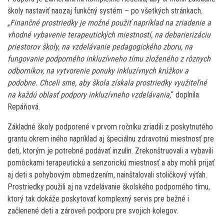
školy nastaviť naozaj funkčný systém – po všetkých stránkach.
„
Finančné prostriedky je možné použiť napríklad na zriadenie a
vhodné vybavenie terapeutických miestností, na debarierizáciu
priestorov školy, na vzdelávanie pedagogického zboru, na
fungovanie podporného inkluzívneho tímu zloženého z rôznych
odborníkov, na vytvorenie ponuky inkluzívnych krúžkov a
podobne. Chceli sme, aby škola získala prostriedky využiteľné
na každú oblasť podpory inkluzívneho vzdelávania,
“ doplnila
Repáňová.
Základné školy podporené v prvom ročníku zriadili z poskytnutého
grantu okrem iného napríklad aj špeciálnu zdravotnú miestnosť pre
deti, ktorým je potrebné podávať inzulín. Zrekonštruovali a vybavili
pomôckami terapeutickú a senzorickú miestnosť a aby mohli prijať
aj deti s pohybovým obmedzením, nainštalovali stoličkový výťah.
Prostriedky použili aj na vzdelávanie školského podporného tímu,
ktorý tak dokáže poskytovať komplexný servis pre bežné i
začlenené deti a zároveň podporu pre svojich kolegov.