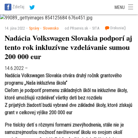
SITA Energetika
SITA Zdravotníctvo
SITA Financie
SITA Doprava
Zdieľaj
MENU
SITA Potravinárstvo
SITA Reality
SITA Školstvo
SITA Vidiek
Diskusia(
)
14. júna 2022
Správy
Slovensko
od PRservis.sk
SITA
Nadácia Volkswagen Slovakia podporí aj
tento rok inkluzívne vzdelávanie sumou
200 000 eur
14.6.2022 –
Nadácia Volkswagen Slovakia otvára druhý ročník grantového
programu „Naša inkluzívna škola“
Cieľom je podporiť premenu základných škôl na inkluzívne školy,
ktoré umožňujú vzdelávať všetky deti bez rozdielu
Z prijatých žiadostí budú vybrané dve základné školy, ktoré získajú
grant v celkovej výške 200 000 eur
Pre tisícky detí s rôznymi formami znevýhodnenia, stále nie je
samozrejmosťou možnosť navštevovať školu vo svojom okolí