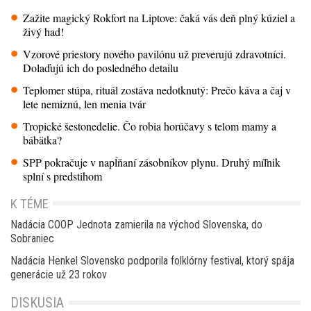
Zažite magický Rokfort na Liptove: čaká vás deň plný kúziel a
živý had!
Vzorové priestory nového pavilónu už preverujú zdravotníci.
Dolaďujú ich do posledného detailu
Teplomer stúpa, rituál zostáva nedotknutý: Prečo káva a čaj v
lete nemiznú, len menia tvár
Tropické šestonedelie. Čo robia horúčavy s telom mamy a
bábätka?
SPP pokračuje v napĺňaní zásobníkov plynu. Druhý míľnik
splní s predstihom
K TÉME
Nadácia COOP Jednota zamierila na východ Slovenska, do
Sobraniec
Nadácia Henkel Slovensko podporila folklórny festival, ktorý spája
generácie už 23 rokov
DISKUSIA