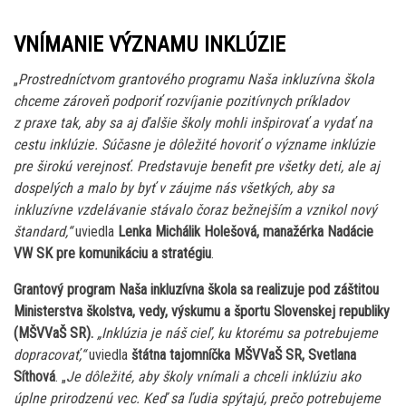
VNÍMANIE VÝZNAMU INKLÚZIE
„
Prostredníctvom grantového programu Naša inkluzívna škola
chceme zároveň podporiť rozvíjanie pozitívnych príkladov
z praxe tak, aby sa aj ďalšie školy mohli inšpirovať a vydať na
cestu inklúzie. Súčasne je dôležité hovoriť o význame inklúzie
pre širokú verejnosť. Predstavuje benefit pre všetky deti, ale aj
dospelých a malo by byť v záujme nás všetkých, aby sa
inkluzívne vzdelávanie stávalo čoraz bežnejším a vznikol nový
štandard,“
uviedla
Lenka Michálik Holešová, manažérka Nadácie
VW SK pre komunikáciu a stratégiu
.
Grantový program Naša inkluzívna škola sa realizuje pod záštitou
Ministerstva školstva, vedy, výskumu a športu Slovenskej republiky
(MŠVVaŠ SR).
„Inklúzia je náš cieľ, ku ktorému sa potrebujeme
dopracovať,“
uviedla
štátna tajomníčka MŠVVaŠ SR, Svetlana
Síthová
. „
Je dôležité, aby školy vnímali a chceli inklúziu ako
úplne prirodzenú vec. Keď sa ľudia spýtajú, prečo potrebujeme