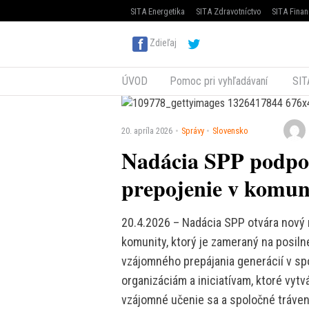
SITA Energetika
SITA Zdravotníctvo
SITA Finan
Zdieľaj
ÚVOD
Pomoc pri vyhľadávaní
SIT
20. apríla 2026
Správy
Slovensko
Nadácia SPP podpo
prepojenie v komun
20.4.2026 – Nadácia SPP otvára nový
komunity, ktorý je zameraný na posil
vzájomného prepájania generácií v sp
organizáciám a iniciatívam, ktoré vytv
vzájomné učenie sa a spoločné tráveni