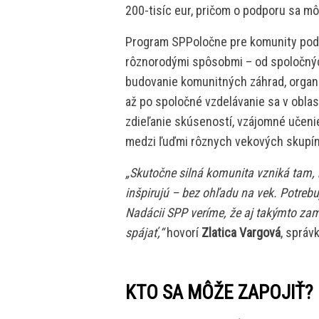
200-tisíc eur, pričom o podporu sa mô
Program SPPoločne pre komunity podpo
rôznorodými spôsobmi – od spoločnýc
budovanie komunitných záhrad, organi
až po spoločné vzdelávanie sa v oblast
zdieľanie skúseností, vzájomné učeni
medzi ľuďmi rôznych vekových skupín
„Skutočne silná komunita vzniká tam, 
inšpirujú – bez ohľadu na vek. Potrebu
Nadácii SPP veríme, že aj takýmto za
spájať,“
hovorí
Zlatica Vargová
, správ
KTO SA MÔŽE ZAPOJIŤ?