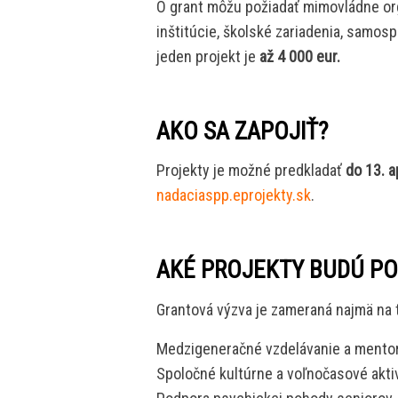
O grant môžu požiadať mimovládne orga
inštitúcie, školské zariadenia, samos
jeden projekt je
až 4 000 eur.
AKO SA ZAPOJIŤ?
Projekty je možné predkladať
do 13. a
nadaciaspp.eprojekty.sk
.
AKÉ PROJEKTY BUDÚ P
Grantová výzva je zameraná najmä na t
Medzigeneračné vzdelávanie a mento
Spoločné kultúrne a voľnočasové aktiv