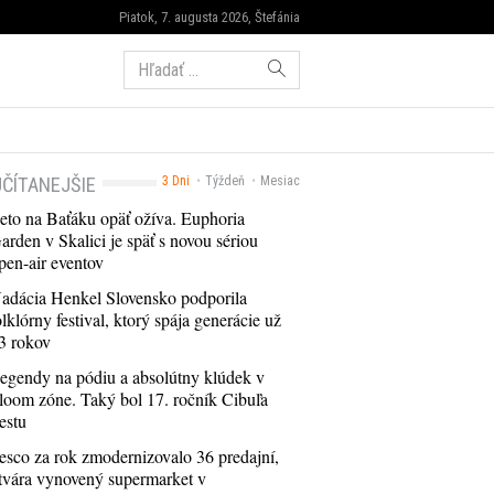
Piatok, 7. augusta 2026, Štefánia
Hľadať:
ČÍTANEJŠIE
3 Dni
Týždeň
Mesiac
eto na Baťáku opäť ožíva. Euphoria
arden v Skalici je späť s novou sériou
pen-air eventov
adácia Henkel Slovensko podporila
olklórny festival, ktorý spája generácie už
3 rokov
egendy na pódiu a absolútny klúdek v
loom zóne. Taký bol 17. ročník Cibuľa
estu
esco za rok zmodernizovalo 36 predajní,
tvára vynovený supermarket v