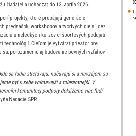
K
žu žiadatelia uchádzať do 13. apríla 2026.
L
v
rí projekty, ktoré prepájajú generácie
h prednášok, workshopov a tvorivých dielní, cez
záciu umeleckých kurzov či športových podujatí
i technológií. Cieľom je vytvárať priestor pre
e sa, porozumenie aj budovanie pevných vzťahov
.
kde sa ľudia stretávajú, načúvajú si a navzájom sa
jeme byť k sebe vnímavejší a tolerantnejší. V
meraním komunitnej podpory dokážeme viac ľudí
kyňa Nadácie SPP.