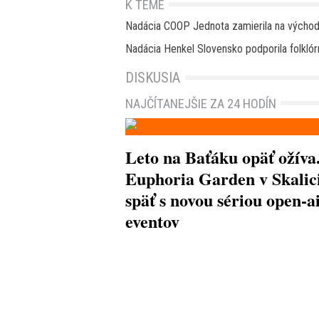
K TÉME
Nadácia COOP Jednota zamierila na východ
Nadácia Henkel Slovensko podporila folklórn
DISKUSIA
NAJČÍTANEJŠIE ZA 24 HODÍN
Leto na Baťáku opäť ožíva
Euphoria Garden v Skalici
späť s novou sériou open-a
eventov