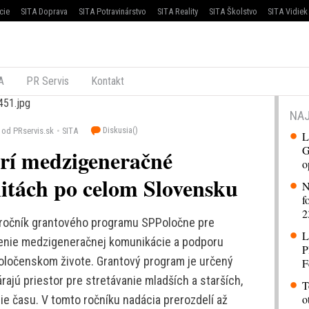
cie
SITA Doprava
SITA Potravinárstvo
SITA Reality
SITA Školstvo
SITA Vidiek
A
PR Servis
Kontakt
NAJ
Diskusia(
)
od PRservis.sk
SITA
L
G
rí medzigeneračné
o
itách po celom Slovensku
N
f
2
 ročník grantového programu SPPoločne pre
L
nenie medzigeneračnej komunikácie a podporu
P
oločenskom živote. Grantový program je určený
F
árajú priestor pre stretávanie mladších a starších,
T
o
e času. V tomto ročníku nadácia prerozdelí až