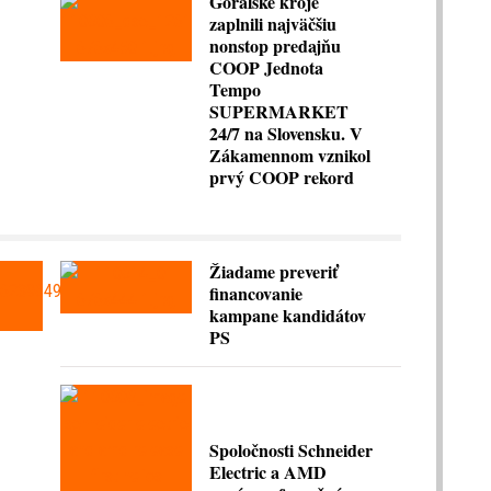
Goralské kroje
zaplnili najväčšiu
nonstop predajňu
COOP Jednota
Tempo
SUPERMARKET
24/7 na Slovensku. V
Zákamennom vznikol
prvý COOP rekord
Žiadame preveriť
financovanie
kampane kandidátov
PS
Spoločnosti Schneider
Electric a AMD