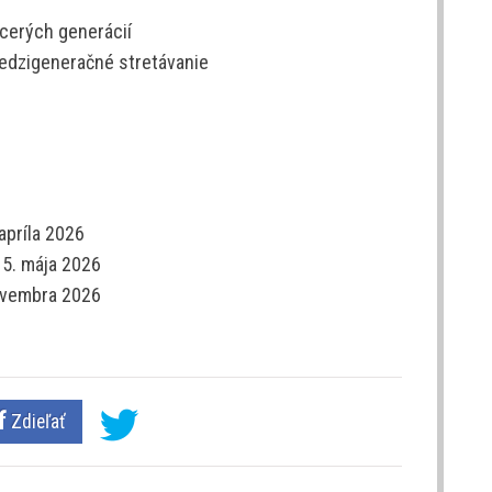
acerých generácií
medzigeneračné stretávanie
apríla 2026
15. mája 2026
novembra 2026
Zdieľať