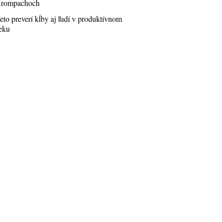
rompachoch
eto preverí kĺby aj ľudí v produktívnom
eku