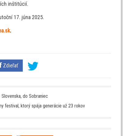
h inštitúcií.
toční 17. júna 2025.
na.sk
.
Zdieľať
 Slovenska, do Sobraniec
y festival, ktorý spája generácie už 23 rokov