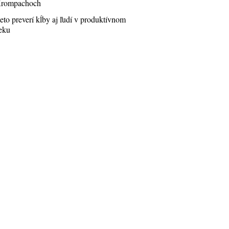
rompachoch
eto preverí kĺby aj ľudí v produktívnom
eku