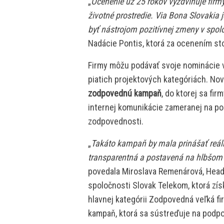
„
Ocenenie už 25 rokov vyzdvihuje firm
životné prostredie. Via Bona Slovakia 
byť nástrojom pozitívnej zmeny v spolo
Nadácie Pontis, ktorá za ocenením sto
Firmy môžu podávať svoje nominácie v
piatich projektových kategóriách. No
zodpovednú kampaň
, do ktorej sa fir
internej komunikácie zameranej na pos
zodpovednosti.
„
Takáto kampaň by mala prinášať reáln
transparentná a postavená na hlbšom p
povedala Miroslava Remenárová, Head 
spoločnosti Slovak Telekom, ktorá zís
hlavnej kategórii Zodpovedná veľká fir
kampaň, ktorá sa sústreďuje na podpo