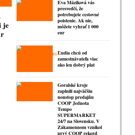
Eva Máziková vás
presvedčí, že
.
potrebujete cestovné
poistenie. Ak nie,
 je
môžete vyhrať 1 000
ir
eur
Ľudia chcú od
zamestnávateľa viac
ako len dobrý plat
Goralské kroje
zaplnili najväčšiu
nonstop predajňu
COOP Jednota
Tempo
SUPERMARKET
24/7 na Slovensku. V
Zákamennom vznikol
prvý COOP rekord