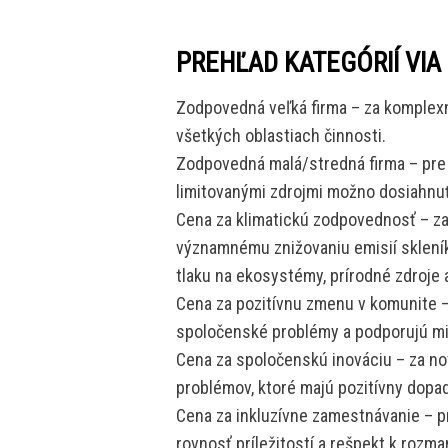
PREHĽAD KATEGÓRIÍ VIA
Zodpovedná veľká firma – za komplex
všetkých oblastiach činnosti.
Zodpovedná malá/stredná firma – pre m
limitovanými zdrojmi možno dosiahnuť
Cena za klimatickú zodpovednosť – za 
významnému znižovaniu emisií skleník
tlaku na ekosystémy, prírodné zdroje 
Cena za pozitívnu zmenu v komunite – 
spoločenské problémy a podporujú mi
Cena za spoločenskú inováciu – za no
problémov, ktoré majú pozitívny dopa
Cena za inkluzívne zamestnávanie – pr
rovnosť príležitostí a rešpekt k rozman