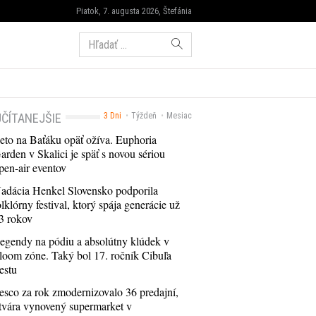
Piatok, 7. augusta 2026, Štefánia
Hľadať:
ČÍTANEJŠIE
3 Dni
Týždeň
Mesiac
eto na Baťáku opäť ožíva. Euphoria
arden v Skalici je späť s novou sériou
pen-air eventov
adácia Henkel Slovensko podporila
olklórny festival, ktorý spája generácie už
3 rokov
egendy na pódiu a absolútny klúdek v
loom zóne. Taký bol 17. ročník Cibuľa
estu
esco za rok zmodernizovalo 36 predajní,
tvára vynovený supermarket v