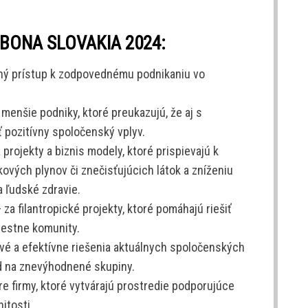
 BONA SLOVAKIA 2024:
ný prístup k zodpovednému podnikaniu vo
enšie podniky, ktoré preukazujú, že aj s
 pozitívny spoločenský vplyv.
projekty a biznis modely, ktoré prispievajú k
ových plynov či znečisťujúcich látok a zníženiu
a ľudské zdravie.
za filantropické projekty, ktoré pomáhajú riešiť
estne komunity.
vé a efektívne riešenia aktuálnych spoločenských
d na znevýhodnené skupiny.
e firmy, ktoré vytvárajú prostredie podporujúce
itosti.