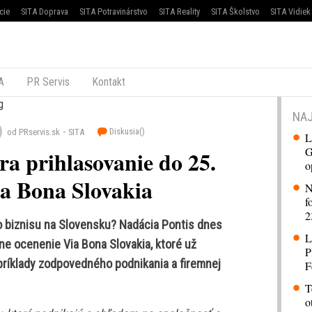
cie
SITA Doprava
SITA Potravinárstvo
SITA Reality
SITA Školstvo
SITA Vidiek
A
PR Servis
Kontakt
NAJ
Diskusia(
)
od PRservis.sk
SITA
L
G
ra prihlasovanie do 25.
o
ia Bona Slovakia
N
f
2
o biznisu na Slovensku? Nadácia Pontis dnes
L
ne ocenenie Via Bona Slovakia, ktoré už
P
 príklady zodpovedného podnikania a firemnej
F
T
o