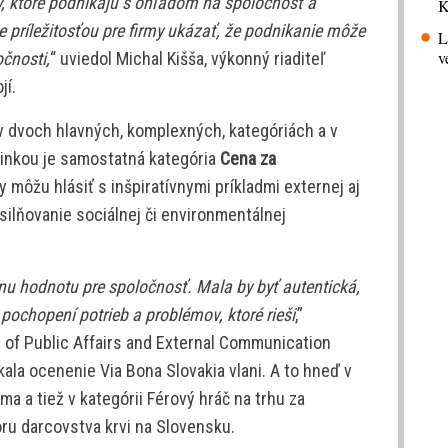
y, ktoré podnikajú s ohľadom na spoločnosť a
K
je príležitosťou pre firmy ukázať, že podnikanie môže
L
v
čnosti,
“ uviedol Michal Kišša, výkonný riaditeľ
jí.
 dvoch hlavných, komplexných, kategóriách a v
vinkou je samostatná kategória
Cena za
my môžu hlásiť s inšpiratívnymi príkladmi externej aj
ilňovanie sociálnej či environmentálnej
u hodnotu pre spoločnosť. Mala by byť autentická,
ochopení potrieb a problémov, ktoré rieši
,”
of Public Affairs and External Communication
kala ocenenie Via Bona Slovakia vlani. A to hneď v
ma a tiež v kategórii Férový hráč na trhu za
ru darcovstva krvi na Slovensku.