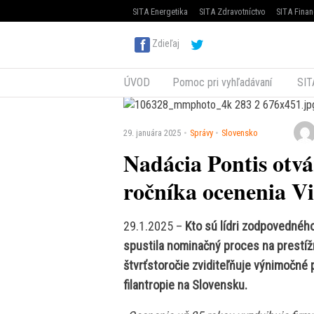
SITA Energetika
SITA Zdravotníctvo
SITA Finan
Zdieľaj
ÚVOD
Pomoc pri vyhľadávaní
SIT
29. januára 2025
Správy
Slovensko
Nadácia Pontis otvá
ročníka ocenenia V
29.1.2025 –
Kto sú lídri zodpovednéh
spustila nominačný proces na prestíž
štvrťstoročie zviditeľňuje výnimočné
filantropie na Slovensku.