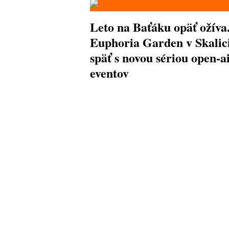
Leto na Baťáku opäť ožíva
Euphoria Garden v Skalici
späť s novou sériou open-a
eventov