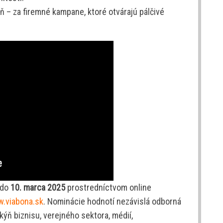
– za firemné kampane, ktoré otvárajú pálčivé
 do
10. marca 2025
prostredníctvom online
.viabona.sk
. Nominácie hodnotí nezávislá odborná
ýň biznisu, verejného sektora, médií,