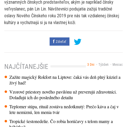
významných čínskych predstaviteľov, akým je napríklad čínsky
veľvyslanec, pán Lin Lin. Návštevníci podujatia zažijú tradičné
oslavy Nového Čínskeho roku 2019 pre nás tak vzdialenej čínskej
kultúry a vychutnajú si ju na vlastnej koži.
Zdieľať
3 Dni
Týždeň
Mesiac
NAJČÍTANEJŠIE
Zažite magický Rokfort na Liptove: čaká vás deň plný kúziel a
živý had!
Vzorové priestory nového pavilónu už preverujú zdravotníci.
Dolaďujú ich do posledného detailu
Teplomer stúpa, rituál zostáva nedotknutý: Prečo káva a čaj v
lete nemiznú, len menia tvár
Tropické šestonedelie. Čo robia horúčavy s telom mamy a
bábätka?