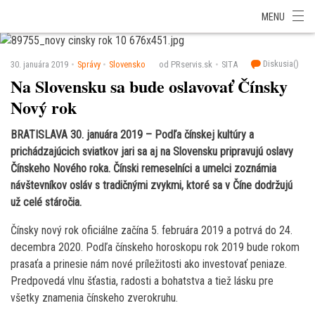
SITA Energetika
SITA Zdravotníctvo
SITA Financie
SITA Doprava
MENU
SITA Potravinárstvo
SITA Reality
SITA Školstvo
SITA Vidiek
Diskusia(
)
30. januára 2019
Správy
Slovensko
od PRservis.sk
SITA
Na Slovensku sa bude oslavovať Čínsky
Nový rok
BRATISLAVA 30. januára 2019 – Podľa čínskej kultúry a
prichádzajúcich sviatkov jari sa aj na Slovensku pripravujú oslavy
Čínskeho Nového roka. Čínski remeselníci a umelci zoznámia
návštevníkov osláv s tradičnými zvykmi, ktoré sa v Číne dodržujú
už celé stáročia.
Čínsky nový rok oficiálne začína 5. februára 2019 a potrvá do 24.
decembra 2020. Podľa čínskeho horoskopu rok 2019 bude rokom
prasaťa a prinesie nám nové príležitosti ako investovať peniaze.
Predpovedá vlnu šťastia, radosti a bohatstva a tiež lásku pre
všetky znamenia čínskeho zverokruhu.