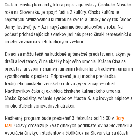
Cieľom čínskej komunity, ktorá pripravuje oslavy Čínskeho Nového
roka na Slovensku, je spojiť ľudí a 2 kultúry. Čínska kultúra je
najstaršou civilizovanou kultúrou na svete a Čínsky nový rok (alebo
Jarný festival) je v Ázii najvýznamnejšou udalosťou v roku. Na
počesť prichádzajúcich sviatkov jari nás preto čínski remeselníci a
umelci zoznámia s ich tradičnými zvykmi.
Diváci sa môžu tešiť na hudobné aj tanečné predstavenia, akým je
dračí a leví tanec, či na ukážky bojového umenia. Krásna Čína sa
predstaví aj svojim známym umením kaligrafie a tradičným umením
vystrihovania z papiera. Pripravená je aj módna prehliadka
tradičného čínskeho ženského odevu
qipao
a čajový rituál.
Návštevníkov čaká aj exhibícia čínskeho kulinárskeho umenia,
čínske špeciality, vešanie symbolov šťastia
fu
a párových nápisov a
mnoho ďalších sprievodných atrakcií.
Nádherný program bude prebiehať 3. februára od 15:00 v
Bory
Mall
. Oslavy organizuje Zväz čínskych podnikateľov na Slovensku a
Asociácia čínskych študentov a škôlkárov na Slovensku za účasti