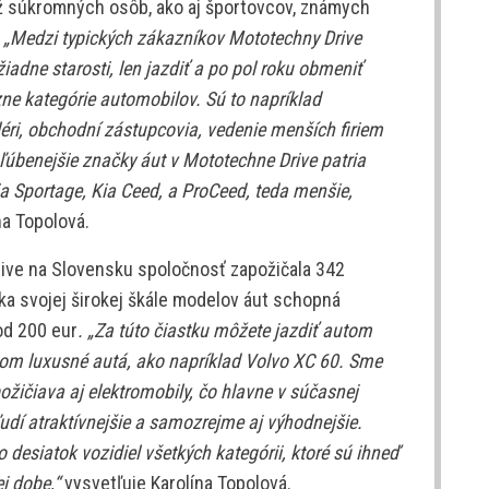
ž súkromných osôb, ako aj športovcov, známych
.
„Medzi typických zákazníkov Mototechny Drive
žiadne starosti, len jazdiť a po pol roku obmeniť
zne kategórie automobilov. Sú to napríklad
éri, obchodní zástupcovia, vedenie menších firiem
úbenejšie značky áut v Mototechne Drive patria
a Sportage, Kia Ceed, a ProCeed, teda menšie,
na Topolová.
ive na Slovensku spoločnosť zapožičala 342
ka svojej širokej škále modelov áut schopná
d 200 eur
. „Za túto čiastku môžete jazdiť autom
om luxusné autá, ako napríklad Volvo XC 60. Sme
požičiava aj elektromobily, čo hlavne v súčasnej
udí atraktívnejšie a samozrejme aj výhodnejšie.
desiatok vozidiel všetkých kategórii, ktoré sú ihneď
ej dobe,“
vysvetľuje Karolína Topolová.