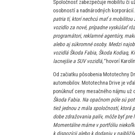
Spoločnosť zabezpečuje mobilitu či u
osobností a nadnárodných korporácií
patria tí, ktorí nechcú mať s mobilitou 
vozidlo za nové, prípadne vyskúšať rô
programátori, reklamné agentúry, makl
alebo aj súkromné osoby. Medzi najobľ
vozidlá Škoda Fabia, Škoda Kodiaq, Ki
lacnejšie a SUV vozidlá,“
hovorí Karolí
Od začiatku pôsobenia Mototechny Dr
automobilov. Mototechna Drive je vďa
ponúknuť ceny mesačného nájmu už o
Škoda Fabia. Na opačnom póle sú pot
tiež jednou z mála spoločností, ktorá 
dobe zdražovania palív, môže byť pre ľ
Momentálne máme v portfóliu niekoľko 
k dispozícii alebo k dodaniu v najbližš