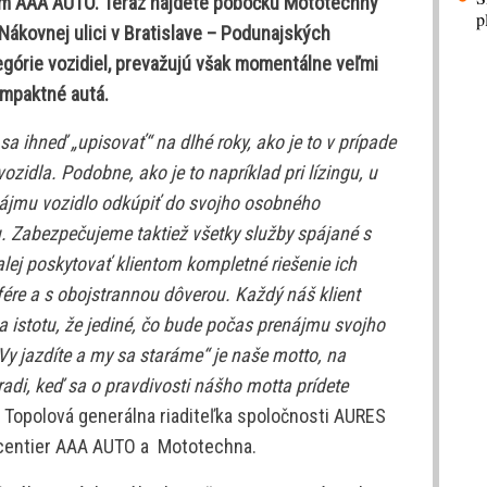
om AAA AUTO. Teraz nájdete pobočku Mototechny
p
Nákovnej ulici v Bratislave – Podunajských
egórie vozidiel, prevažujú však momentálne veľmi
ompaktné autá.
a ihneď „upisovať“ na dlhé roky, ako je to v prípade
zidla. Podobne, ako je to napríklad pri lízingu, u
ájmu vozidlo odkúpiť do svojho osobného
u. Zabezpečujeme taktiež všetky služby spájané s
lej poskytovať klientom kompletné riešenie ich
sfére a s obojstrannou dôverou. Každý náš klient
 istotu, že jediné, čo bude počas prenájmu svojho
„Vy jazdíte a my sa staráme“ je naše motto, na
di, keď sa o pravdivosti nášho motta prídete
 Topolová generálna riaditeľka spoločnosti AURES
tocentier AAA AUTO a Mototechna.