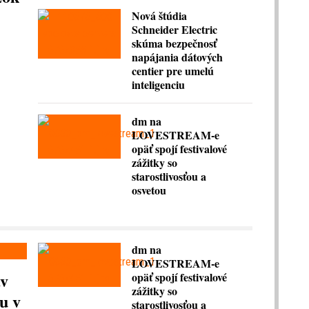
Nová štúdia
Schneider Electric
skúma bezpečnosť
napájania dátových
centier pre umelú
inteligenciu
dm na
LOVESTREAM-e
opäť spojí festivalové
zážitky so
starostlivosťou a
osvetou
dm na
LOVESTREAM-e
av
opäť spojí festivalové
zážitky so
u v
starostlivosťou a