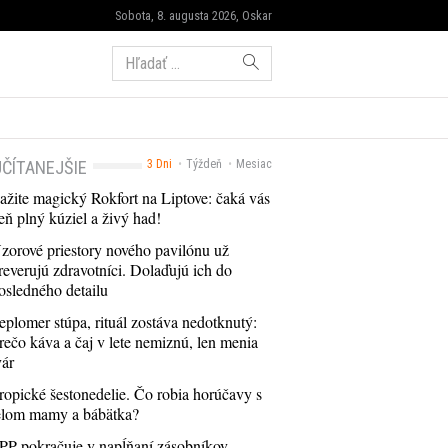
Sobota, 8. augusta 2026, Oskar
Hľadať:
ČÍTANEJŠIE
3 Dni
Týždeň
Mesiac
ažite magický Rokfort na Liptove: čaká vás
eň plný kúziel a živý had!
zorové priestory nového pavilónu už
reverujú zdravotníci. Dolaďujú ich do
osledného detailu
eplomer stúpa, rituál zostáva nedotknutý:
rečo káva a čaj v lete nemiznú, len menia
vár
ropické šestonedelie. Čo robia horúčavy s
elom mamy a bábätka?
PP pokračuje v napĺňaní zásobníkov