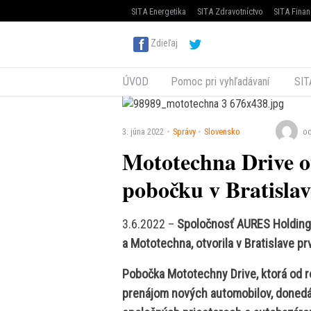
SITA Energetika
SITA Zdravotníctvo
SITA Finan
Zdieľaj
ÚVOD
Pomoc pri vyhľadávaní
SIT
3. júna 2022
Správy
Slovensko
od
Mototechna Drive o
pobočku v Bratislav
3.6.2022 –
Spoločnosť AURES Holdings
a Mototechna, otvorila v Bratislave 
Pobočka Mototechny Drive, ktorá od 
prenájom nových automobilov, donedávn