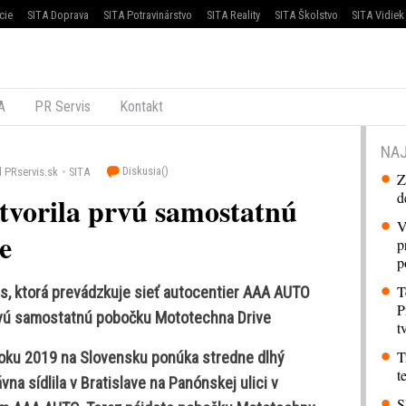
cie
SITA Doprava
SITA Potravinárstvo
SITA Reality
SITA Školstvo
SITA Vidiek
A
PR Servis
Kontakt
NAJ
Diskusia(
)
 PRservis.sk
SITA
Z
d
tvorila prvú samostatnú
V
e
p
p
T
, ktorá prevádzkuje sieť autocentier AAA AUTO
P
prvú samostatnú pobočku Mototechna Drive
t
T
roku 2019 na Slovensku ponúka stredne dlhý
t
a sídlila v Bratislave na Panónskej ulici v
S