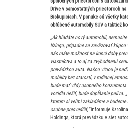
spoločných priestoroch s autobazár
Drive v samostatných priestoroch na 
Biskupiciach. V ponuke sú všetky kat
obľúbené automobily SUV a taktiež k
„Ak hľadáte nový automobil, nemusíte s
lízingu, prípadne sa zaväzovať kúpou vo
nás máte možnosť na konci doby pren
vlastníctva a to aj za zvýhodnenú cen
prevádzkou auta. Našou víziou je naďa
mobility bez starostí, v rodinnej atmo
bude mať vždy osobného konzultanta a
vozidla riešiť, bude dopĺňanie paliva. 
ktorom si veľmi zakladáme a budeme ra
osobne presvedčiť,“
informuje Karolína
Holdings, ktorá prevádzkuje sieť au