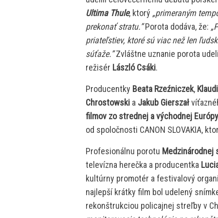
Ultima Thule
, ktorý
„primeraným tempo
prekonať stratu.”
Porota dodáva, že:
„P
priateľstiev, ktoré sú viac než len ľu
súťaže.”
Zvláštne uznanie porota udel
režisér
László Csáki
.
Producentky
Beata Rzeźniczek
,
Klaud
Chrostowski
a
Jakub Gierszał
víťazné
filmov zo strednej a východnej Európ
od spoločnosti CANON SLOVAKIA, ktorá
Profesionálnu porotu
Medzinárodnej s
televízna herečka a producentka
Luci
kultúrny promotér a festivalový organ
najlepší krátky film bol udelený sním
rekonštrukciou policajnej streľby v C