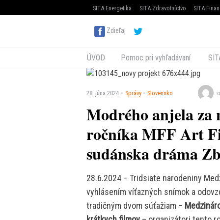
SITA Energetika
SITA Zdravotníctvo
SITA Finan
Zdieľaj
ÚVOD
Pomoc pri vyhľadávaní
SIT
28. júna 2024
Správy
Slovensko
o
Modrého anjela za n
ročníka MFF Art Fi
sudánska dráma Zb
28.6.2024 – Tridsiate narodeniny Medz
vyhlásením víťazných snímok a odovzd
tradičným dvom súťažiam –
Medzináro
krátkych filmov
– organizátori tento r