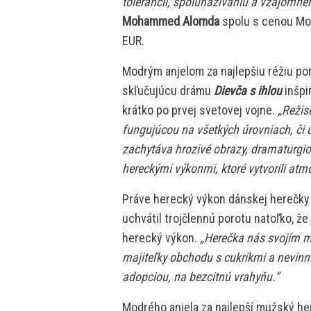
tolerancii, spolunažívaniu a vzájomn
Mohammed Alomda
spolu s cenou Modr
EUR.
Modrým anjelom za najlepšiu réžiu po
skľučujúcu drámu
Dievča s ihlou
inšpi
krátko po prvej svetovej vojne.
„Režis
fungujúcou na všetkých úrovniach, či 
zachytáva hrozivé obrazy, dramaturgiou 
hereckými výkonmi, ktoré vytvorili at
Práve herecký výkon dánskej herečk
uchvátil trojčlennú porotu natoľko, že
herecký výkon.
„Herečka nás svojím m
majiteľky obchodu s cukríkmi a nevinn
adopciou, na bezcitnú vrahyňu.”
Modrého anjela za najlepší mužský he