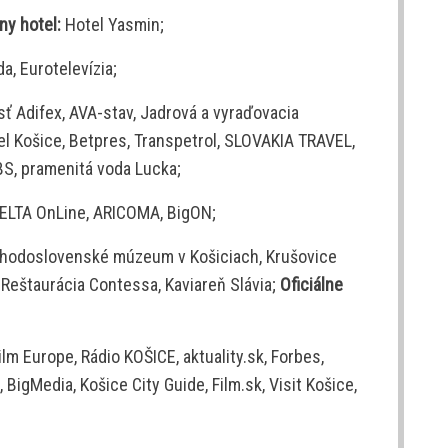
lny hotel:
Hotel Yasmin;
a, Eurotelevízia;
 Adifex, AVA-stav, Jadrová a vyraďovacia
eel Košice, Betpres, Transpetrol, SLOVAKIA TRAVEL,
S, pramenitá voda Lucka;
ELTA OnLine, ARICOMA, BigON;
chodoslovenské múzeum v Košiciach, Krušovice
štaurácia Contessa, Kaviareň Slávia;
Oficiálne
lm Europe, Rádio KOŠICE, aktuality.sk, Forbes,
 BigMedia, Košice City Guide, Film.sk, Visit Košice,