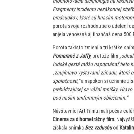
monitorovacie technológie na rekonštr
Fragmenty incidentu nezákonnej streľby
predsudkov, ktoré sú hnacím motorom 
porota svoje rozhodnutie o udelení c
anjela venovaná aj finančná cena 500 
Porota takisto zmienila tri krátke sní
Pomaranč z Jaffy
, pretože film
„odhaľu
ľudské gestá môžu napomáhať tieto hr
„zaujímavo vystavanú záhadu, ktorá o
spoločnosti,”
a napokon si uznanie zí
prebúdzajúcej sa vášni mníšky. Hravo 
pod naším uniformným oblečením.”
Návštevníci Art Filmu mali počas cel
Cinema za dlhometrážny film
. Najvyšš
získala snímka
Bez vzduchu
od
Katali