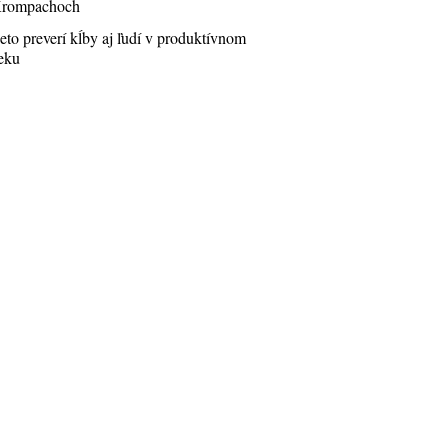
rompachoch
eto preverí kĺby aj ľudí v produktívnom
eku