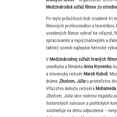
Medzinárodná súťaž filmov zo stredne
Pri tejto príležitosti boli zriadené t
filmových profesionálov a teoretikov
uvedených filmov vybrať tie víťazné,
spracovaním a najvýznačnejším a ďal
taktiež ocenili najlepšie herecké výko
V
Medzinárodnej súťaži hraných filmo
umelkyňa a filmárka
Anna Kryvenko
, k
a slovenský režisér
Marek Kuboš
. Mod
dráme
Zbohom, Júlia
o priateľstve d
Víťazstvo debutu režiséra
Mohameda 
Zbohom, Júlia skrz rodinnú tragédiu p
historických nánosov a politických kon
sústreďuje na tému odpustenia – nevyh