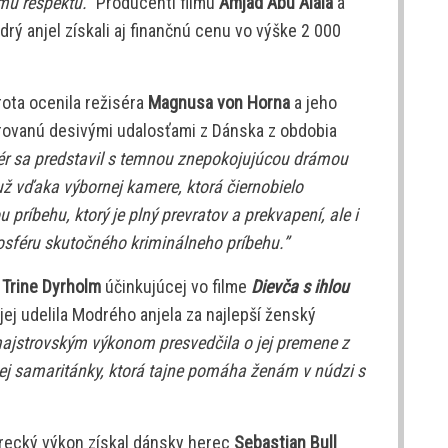
ému rešpektu.”
Producenti filmu
Amjad Abu Alala
a
ý anjel získali aj finančnú cenu vo výške 2 000
rota ocenila režiséra
Magnusa von Horna
a jeho
rovanú desivými udalosťami z Dánska z obdobia
ér sa predstavil s temnou znepokojujúcou drámou
už vďaka výbornej kamere, ktorá čiernobielo
príbehu, ktorý je plný prevratov a prekvapení, ale i
mosféru skutočného kriminálneho príbehu.”
y
Trine Dyrholm
účinkujúcej vo filme
Dievča s ihlou
 jej udelila Modrého anjela za najlepší ženský
ajstrovským výkonom presvedčila o jej premene z
ej samaritánky, ktorá tajne pomáha ženám v núdzi s
recký výkon získal dánsky herec
Sebastian Bull