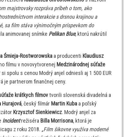
m majstrovsky rozpráva príbeh o tom, ako
rostredníctvom interakcie s drsnou krajinou a
dské, sa film stáva výnimočným príspevkom do
ila animovanej snímke
Pelikan Blue
, ktorú nakrútil
ia Śmieja-Rostworowska
a producenti
Klaudiusz
ho filmu v novovytvorenej
Medzinárodnej súťaže
y
si spolu s cenou Modrý anjel odniesli aj 1 500 EUR
 je partnerom finančnej ceny.
úťaže krátkych filmov
tvorili slovenská divadelná a
a Hurajová
, český filmár
Martin Kuba
a poľský
izátor
Krzysztof Sienkiewicz
. Modrý anjel za
ke
Incident
režiséra
Billa Morrisona
, ktorá je
hicagu z roku 2018.
„Film šikovne využíva moderné