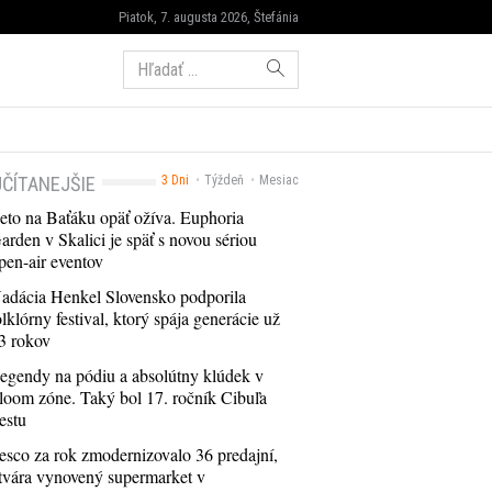
Piatok, 7. augusta 2026, Štefánia
Hľadať:
ČÍTANEJŠIE
3 Dni
Týždeň
Mesiac
eto na Baťáku opäť ožíva. Euphoria
arden v Skalici je späť s novou sériou
pen-air eventov
adácia Henkel Slovensko podporila
olklórny festival, ktorý spája generácie už
3 rokov
egendy na pódiu a absolútny klúdek v
loom zóne. Taký bol 17. ročník Cibuľa
estu
esco za rok zmodernizovalo 36 predajní,
tvára vynovený supermarket v