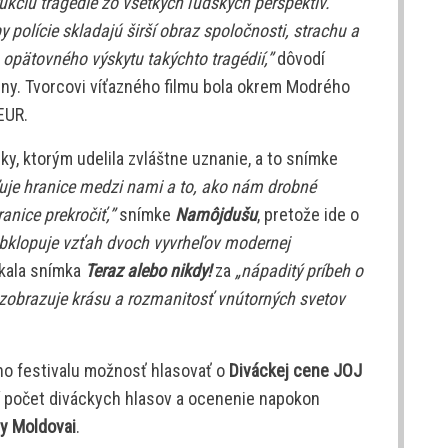
ukciu tragédie zo všetkých ľudských perspektív.
 polície skladajú širší obraz spoločnosti, strachu a
opätovného výskytu takýchto tragédií,”
dôvodí
eny. Tvorcovi víťazného filmu bola okrem Modrého
EUR.
mky, ktorým udelila zvláštne uznanie, a to snímke
je hranice medzi nami a to, ako nám drobné
anice prekročiť,”
snímke
Namôjdušu
, pretože ide o
bklopuje vzťah dvoch vyvrheľov modernej
skala snímka
Teraz alebo nikdy!
za
„nápaditý príbeh o
zobrazuje krásu a rozmanitosť vnútorných svetov
ého festivalu možnosť hlasovať o
Diváckej cene JOJ
í počet diváckych hlasov a ocenenie napokon
ny Moldovai
.