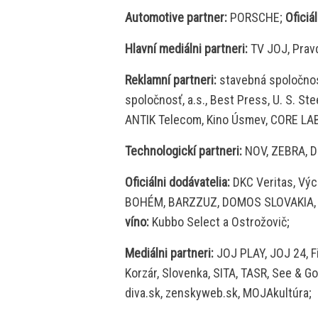
Automotive partner:
PORSCHE;
Oficiá
Hlavní mediálni partneri:
TV JOJ, Pravd
Reklamní partneri:
stavebná spoločnosť
spoločnosť, a.s., Best Press, U. S. St
ANTIK Telecom, Kino Úsmev, CORE LAB
Technologickí partneri:
NOV, ZEBRA, D
Oficiálni dodávatelia:
DKC Veritas, Vý
BOHÉM, BARZZUZ, DOMOS SLOVAKIA, Re
víno:
Kubbo Select a Ostrožovič;
Mediálni partneri:
JOJ PLAY, JOJ 24, Fi
Korzár, Slovenka, SITA, TASR, See & Go,
diva.sk, zenskyweb.sk, MOJAkultúra;