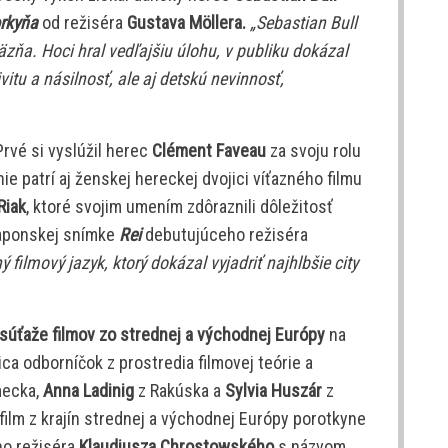
rkyňa
od režiséra
Gustava Möllera.
„Sebastian Bull
äzňa. Hoci hral vedľajšiu úlohu, v publiku dokázal
vitu a násilnosť, ale aj detskú nevinnosť,
 Prvé si vyslúžil herec
Clément Faveau
za svoju rolu
nie patrí aj ženskej hereckej dvojici víťazného filmu
Riak
, ktoré svojim umením zdôraznili dôležitosť
japonskej snímke
Rei
debutujúceho režiséra
ý filmový jazyk, ktorý dokázal vyjadriť najhlbšie city
súťaže filmov zo strednej a východnej Európy
na
ojica odborníčok z prostredia filmovej teórie a
ecka,
Anna Ladinig
z Rakúska a
Sylvia Huszár
z
film z krajín strednej a východnej Európy porotkyne
ho režiséra
Klaudiusza Chrostowského
s názvom