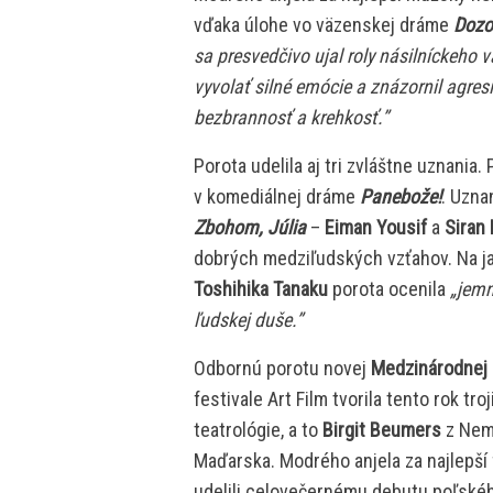
vďaka úlohe vo väzenskej dráme
Dozo
sa presvedčivo ujal roly násilníckeho v
vyvolať silné emócie a znázornil agresi
bezbrannosť a krehkosť.”
Porota udelila aj tri zvláštne uznania.
v komediálnej dráme
Panebože!
. Uzna
Zbohom, Júlia
–
Eiman Yousif
a
Siran 
dobrých medziľudských vzťahov. Na 
Toshihika Tanaku
porota ocenila
„jemn
ľudskej duše.”
Odbornú porotu novej
Medzinárodnej 
festivale Art Film tvorila tento rok tr
teatrológie, a to
Birgit Beumers
z Nem
Maďarska. Modrého anjela za najlepší 
udelili celovečernému debutu poľské