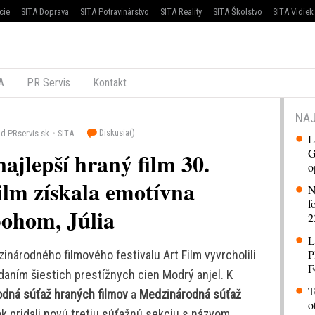
cie
SITA Doprava
SITA Potravinárstvo
SITA Reality
SITA Školstvo
SITA Vidiek
A
PR Servis
Kontakt
NAJ
Diskusia(
)
d PRservis.sk
SITA
L
G
ajlepší hraný film 30.
o
lm získala emotívna
N
f
ohom, Júlia
2
L
P
inárodného filmového festivalu Art Film vyvrcholili
F
aním šiestich prestížnych cien Modrý anjel. K
T
dná súťaž hraných filmov
a
Medzinárodná súťaž
o
ok pridali novú tretiu súťažnú sekciu s názvom