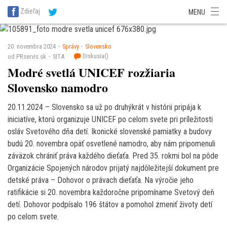
SITA Energetika
SITA Zdravotníctvo
SITA Financie
SITA Doprava
Zdieľaj
MENU
SITA Potravinárstvo
SITA Reality
SITA Školstvo
SITA Vidiek
20. novembra 2024
Správy
Slovensko
Diskusia(
)
od PRservis.sk
SITA
Modré svetlá UNICEF rozžiaria
Slovensko namodro
20.11.2024 – Slovensko sa už po druhýkrát v histórii pripája k
iniciatíve, ktorú organizuje UNICEF po celom svete pri príležitosti
osláv Svetového dňa detí. Ikonické slovenské pamiatky a budovy
budú 20. novembra opäť osvetlené namodro, aby nám pripomenuli
záväzok chrániť práva každého dieťaťa. Pred 35. rokmi bol na pôde
Organizácie Spojených národov prijatý najdôležitejší dokument pre
detské práva – Dohovor o právach dieťaťa. Na výročie jeho
ratifikácie si 20. novembra každoročne pripomíname Svetový deň
detí. Dohovor podpísalo 196 štátov a pomohol zmeniť životy detí
po celom svete.