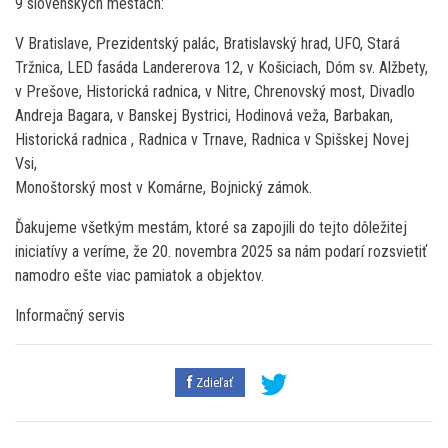
9 slovenských mestách:
V Bratislave, Prezidentský palác, Bratislavský hrad, UFO, Stará
Tržnica, LED fasáda Landererova 12, v Košiciach, Dóm sv. Alžbety,
v Prešove, Historická radnica, v Nitre, Chrenovský most, Divadlo
Andreja Bagara, v Banskej Bystrici, Hodinová veža, Barbakan,
Historická radnica , Radnica v Trnave, Radnica v Spišskej Novej
Vsi,
Monoštorský most v Komárne, Bojnický zámok.
Ďakujeme všetkým mestám, ktoré sa zapojili do tejto dôležitej
iniciatívy a veríme, že 20. novembra 2025 sa nám podarí rozsvietiť
namodro ešte viac pamiatok a objektov.
Informačný servis
Zdieľať