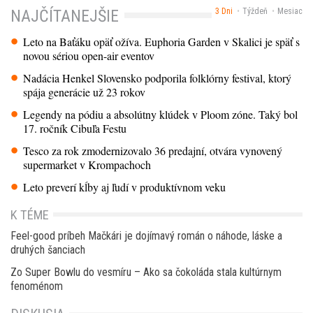
3 Dni
Týždeň
Mesiac
NAJČÍTANEJŠIE
Leto na Baťáku opäť ožíva. Euphoria Garden v Skalici je späť s
novou sériou open-air eventov
Nadácia Henkel Slovensko podporila folklórny festival, ktorý
spája generácie už 23 rokov
Legendy na pódiu a absolútny klúdek v Ploom zóne. Taký bol
17. ročník Cibuľa Festu
Tesco za rok zmodernizovalo 36 predajní, otvára vynovený
supermarket v Krompachoch
Leto preverí kĺby aj ľudí v produktívnom veku
K TÉME
Feel-good príbeh Mačkári je dojímavý román o náhode, láske a
druhých šanciach
Zo Super Bowlu do vesmíru – Ako sa čokoláda stala kultúrnym
fenoménom