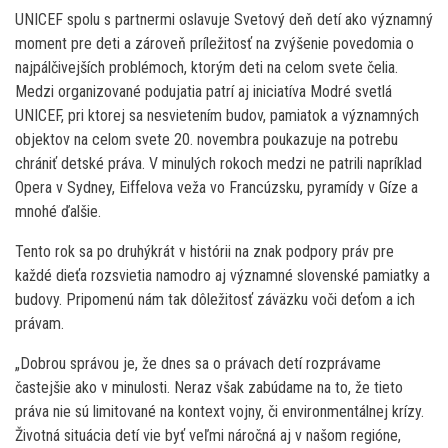
UNICEF spolu s partnermi oslavuje Svetový deň detí ako významný
moment pre deti a zároveň príležitosť na zvýšenie povedomia o
najpálčivejších problémoch, ktorým deti na celom svete čelia.
Medzi organizované podujatia patrí aj iniciatíva Modré svetlá
UNICEF, pri ktorej sa nesvietením budov, pamiatok a významných
objektov na celom svete 20. novembra poukazuje na potrebu
chrániť detské práva. V minulých rokoch medzi ne patrili napríklad
Opera v Sydney, Eiffelova veža vo Francúzsku, pyramídy v Gíze a
mnohé ďalšie.
Tento rok sa po druhýkrát v histórii na znak podpory práv pre
každé dieťa rozsvietia namodro aj významné slovenské pamiatky a
budovy. Pripomenú nám tak dôležitosť záväzku voči deťom a ich
právam.
„Dobrou správou je, že dnes sa o právach detí rozprávame
častejšie ako v minulosti. Neraz však zabúdame na to, že tieto
práva nie sú limitované na kontext vojny, či environmentálnej krízy.
Životná situácia detí vie byť veľmi náročná aj v našom regióne,