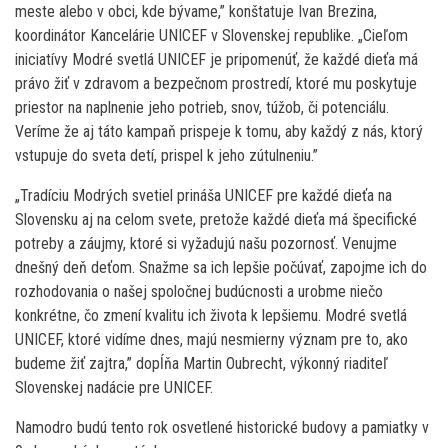
meste alebo v obci, kde bývame,” konštatuje Ivan Brezina,
koordinátor Kancelárie UNICEF v Slovenskej republike. „Cieľom
iniciatívy Modré svetlá UNICEF je pripomenúť, že každé dieťa má
právo žiť v zdravom a bezpečnom prostredí, ktoré mu poskytuje
priestor na naplnenie jeho potrieb, snov, túžob, či potenciálu.
Veríme že aj táto kampaň prispeje k tomu, aby každý z nás, ktorý
vstupuje do sveta detí, prispel k jeho zútulneniu.”
„Tradíciu Modrých svetiel prináša UNICEF pre každé dieťa na
Slovensku aj na celom svete, pretože každé dieťa má špecifické
potreby a záujmy, ktoré si vyžadujú našu pozornosť. Venujme
dnešný deň deťom. Snažme sa ich lepšie počúvať, zapojme ich do
rozhodovania o našej spoločnej budúcnosti a urobme niečo
konkrétne, čo zmení kvalitu ich života k lepšiemu. Modré svetlá
UNICEF, ktoré vidíme dnes, majú nesmierny význam pre to, ako
budeme žiť zajtra,” dopĺňa Martin Oubrecht, výkonný riaditeľ
Slovenskej nadácie pre UNICEF.
Namodro budú tento rok osvetlené historické budovy a pamiatky v