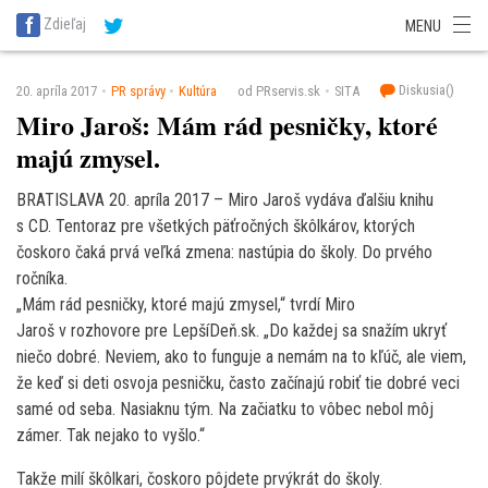
SITA Energetika
SITA Zdravotníctvo
SITA Financie
SITA Doprava
Zdieľaj
MENU
SITA Potravinárstvo
SITA Reality
SITA Školstvo
SITA Vidiek
Diskusia(
)
20. apríla 2017
PR správy
Kultúra
od PRservis.sk
SITA
Miro Jaroš: Mám rád pesničky, ktoré
majú zmysel.
BRATISLAVA 20. apríla 2017 – Miro Jaroš vydáva ďalšiu knihu
s CD. Tentoraz pre všetkých päťročných škôlkárov, ktorých
čoskoro čaká prvá veľká zmena: nastúpia do školy. Do prvého
ročníka.
„Mám rád pesničky, ktoré majú zmysel,“ tvrdí Miro
Jaroš v rozhovore pre LepšíDeň.sk. „Do každej sa snažím ukryť
niečo dobré. Neviem, ako to funguje a nemám na to kľúč, ale viem,
že keď si deti osvoja pesničku, často začínajú robiť tie dobré veci
samé od seba. Nasiaknu tým. Na začiatku to vôbec nebol môj
zámer. Tak nejako to vyšlo.“
Takže milí škôlkari, čoskoro pôjdete prvýkrát do školy.