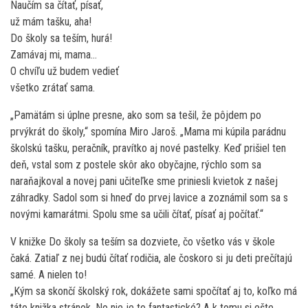
Naučím sa čítať, písať,
už mám tašku, aha!
Do školy sa teším, hurá!
Zamávaj mi, mama…
O chvíľu už budem vedieť
všetko zrátať sama.
„Pamätám si úplne presne, ako som sa tešil, že pôjdem po
prvýkrát do školy,“ spomína Miro Jaroš. „Mama mi kúpila parádnu
školskú tašku, peračník, pravítko aj nové pastelky. Keď prišiel ten
deň, vstal som z postele skôr ako obyčajne, rýchlo som sa
naraňajkoval a novej pani učiteľke sme priniesli kvietok z našej
záhradky. Sadol som si hneď do prvej lavice a zoznámil som sa s
novými kamarátmi. Spolu sme sa učili čítať, písať aj počítať.“
V knižke Do školy sa teším sa dozviete, čo všetko vás v škole
čaká. Zatiaľ z nej budú čítať rodičia, ale čoskoro si ju deti prečítajú
samé. A nielen to!
„Kým sa skončí školský rok, dokážete sami spočítať aj to, koľko má
táto knižka stránok. No nie je to fantastické? A k tomu si ešte