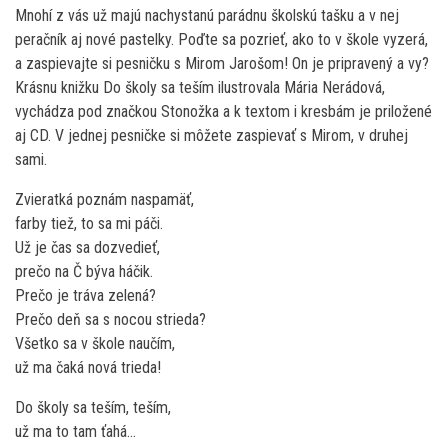
Mnohí z vás už majú nachystanú parádnu školskú tašku a v nej
peračník aj nové pastelky. Poďte sa pozrieť, ako to v škole vyzerá,
a zaspievajte si pesničku s Mirom Jarošom! On je pripravený a vy?
Krásnu knižku Do školy sa teším ilustrovala Mária Nerádová,
vychádza pod značkou Stonožka a k textom i kresbám je priložené
aj CD. V jednej pesničke si môžete zaspievať s Mirom, v druhej
sami.
Zvieratká poznám naspamäť,
farby tiež, to sa mi páči.
Už je čas sa dozvedieť,
prečo na Č býva háčik.
Prečo je tráva zelená?
Prečo deň sa s nocou strieda?
Všetko sa v škole naučím,
už ma čaká nová trieda!
Do školy sa teším, teším,
už ma to tam ťahá…