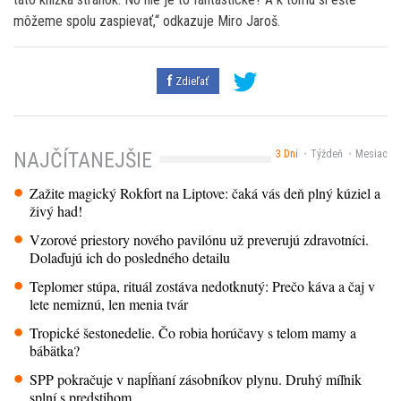
môžeme spolu zaspievať,“ odkazuje Miro Jaroš.
Zdieľať
3 Dni
Týždeň
Mesiac
NAJČÍTANEJŠIE
Zažite magický Rokfort na Liptove: čaká vás deň plný kúziel a
živý had!
Vzorové priestory nového pavilónu už preverujú zdravotníci.
Dolaďujú ich do posledného detailu
Teplomer stúpa, rituál zostáva nedotknutý: Prečo káva a čaj v
lete nemiznú, len menia tvár
Tropické šestonedelie. Čo robia horúčavy s telom mamy a
bábätka?
SPP pokračuje v napĺňaní zásobníkov plynu. Druhý míľnik
splní s predstihom