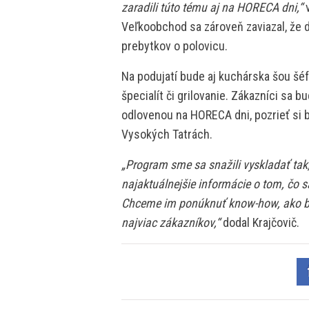
zaradili túto tému aj na HORECA dni,“
v
Veľkoobchod sa zároveň zaviazal, že 
prebytkov o polovicu.
Na podujatí bude aj kuchárska šou šé
špecialít či grilovanie. Zákazníci sa 
odlovenou na HORECA dni, pozrieť si 
Vysokých Tatrách.
„Program sme sa snažili vyskladať tak
najaktuálnejšie informácie o tom, čo 
Chceme im ponúknuť know-how, ako byť
najviac zákazníkov,“
dodal Krajčovič.