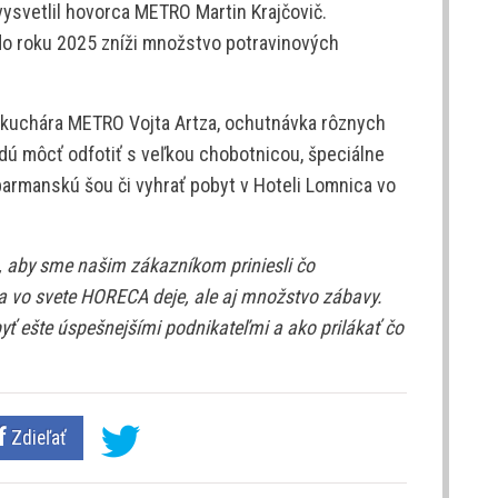
ysvetlil hovorca METRO Martin Krajčovič.
do roku 2025 zníži množstvo potravinových
fkuchára METRO Vojta Artza, ochutnávka rôznych
budú môcť odfotiť s veľkou chobotnicou, špeciálne
barmanskú šou či vyhrať pobyt v Hoteli Lomnica vo
, aby sme našim zákazníkom priniesli čo
sa vo svete HORECA deje, ale aj množstvo zábavy.
 ešte úspešnejšími podnikateľmi a ako prilákať čo
Zdieľať