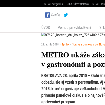
SITA Energetika
SITA Zdravotníctvo
SITA Finan
Zdieľaj
ÚVOD
Pomoc pri vyhľadávaní
SIT
23. apríla 2018
Správy
Správy z domova / zo Slov
METRO ukáže zákaz
v gastronómii a po
BRATISLAVA 23. apríla 2018 – Ochrana
odpadu, ale aj vzťah s personálom. A
2018, ktoré organizuje veľkoobchod 
prinesie panelové diskusie o najnovší
sprievodný program.