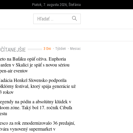
Piatok, 7. augusta 2026, Štefánia
Hľadať:
ČÍTANEJŠIE
3 Dni
Týždeň
Mesiac
eto na Baťáku opäť ožíva. Euphoria
arden v Skalici je späť s novou sériou
pen-air eventov
adácia Henkel Slovensko podporila
olklórny festival, ktorý spája generácie už
3 rokov
egendy na pódiu a absolútny klúdek v
loom zóne. Taký bol 17. ročník Cibuľa
estu
esco za rok zmodernizovalo 36 predajní,
tvára vynovený supermarket v