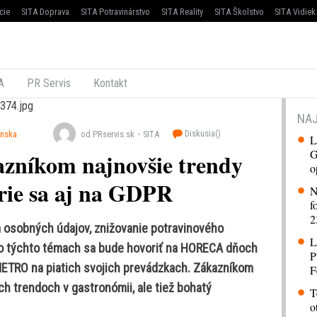
cie
SITA Doprava
SITA Potravinárstvo
SITA Reality
SITA Školstvo
SITA Vidiek
A
PR Servis
Kontakt
NAJ
Diskusia(
)
enska
od PRservis.sk
SITA
L
G
níkom najnovšie trendy
o
zrie sa aj na GDPR
N
f
2
 osobných údajov, znižovanie potravinového
L
j o týchto témach sa bude hovoriť na HORECA dňoch
P
METRO na piatich svojich prevádzkach. Zákazníkom
F
ch trendoch v gastronómii, ale tiež bohatý
T
o