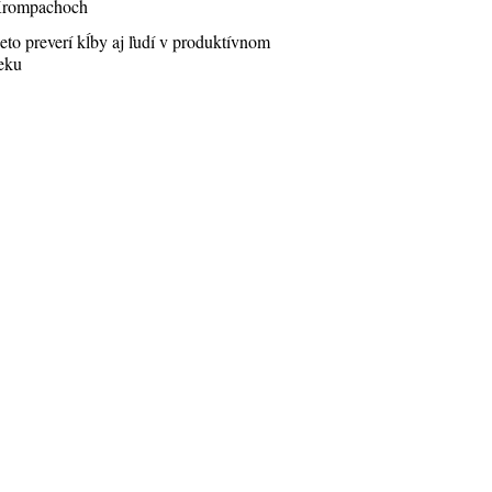
rompachoch
eto preverí kĺby aj ľudí v produktívnom
eku