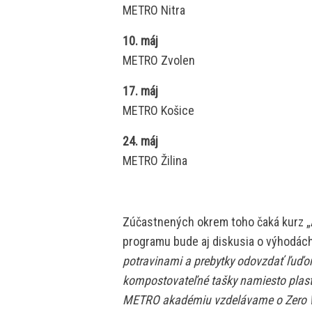
METRO Nitra
10. máj
METRO Zvolen
17. máj
METRO Košice
24. máj
METRO Žilina
Zúčastnených okrem toho čaká kurz „
programu bude aj diskusia o výhodác
potravinami a prebytky odovzdať ľuď
kompostovateľné tašky namiesto plast
METRO akadémiu vzdelávame o Zero Wa