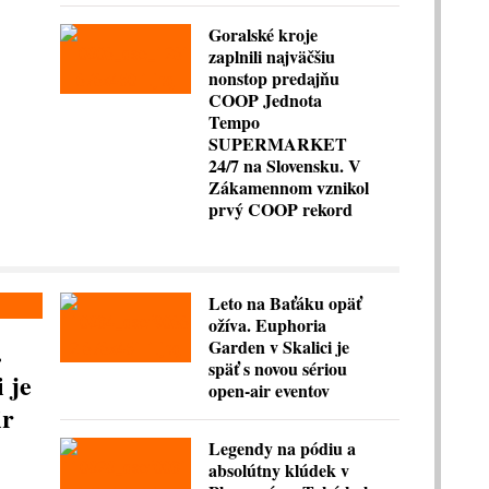
Goralské kroje
zaplnili najväčšiu
nonstop predajňu
COOP Jednota
Tempo
SUPERMARKET
24/7 na Slovensku. V
Zákamennom vznikol
prvý COOP rekord
Leto na Baťáku opäť
ožíva. Euphoria
.
Garden v Skalici je
späť s novou sériou
 je
open-air eventov
ir
Legendy na pódiu a
absolútny klúdek v