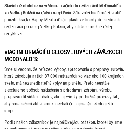
Skúšobné obdobie na vrátenie hračiek do reštaurácií McDonald´s
vo Veľkej Británii na ďalšiu recykláciu:
Zákazníci budú môcť vrátiť
použité hračky Happy Meal a ďalšie plastové hračky do siedmich
reštaurácií po celej Veľkej Británii, aby ich bolo možné ďalej
recyklovať.
VIAC INFORMÁCIÍ O CELOSVETOVÝCH ZÁVÄZKOCH
MCDONALD´S:
Sme si vedomí, že reťazec výroby, spracovania a prepravy surovín,
ktorý zásobuje našich 37 000 reštaurácií vo viac ako 100 krajinách
sveta, má nezanedbateľný vplyv na planétu. Preto neustále
zlepšujeme spôsob nakladania s prírodnými zdrojmi, výrobu,
prepravu i likvidáciu obalov, ako aj všetky podružné procesy tak,
aby sme našimi aktivitami zanechali čo najmenšiu ekologickú
stopu.
Podľa našich zákazníkov je najpálčivejšou otázkou, ktorej by sme