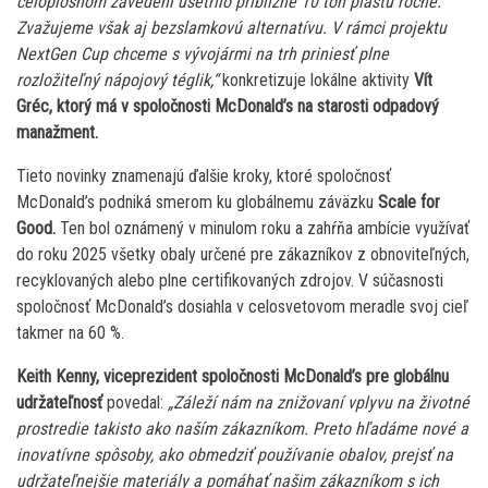
celoplošnom zavedení ušetrilo približne 10 ton plastu ročne.
Zvažujeme však aj bezslamkovú alternatívu. V rámci projektu
NextGen Cup chceme s vývojármi na trh priniesť plne
rozložiteľný nápojový téglik,“
konkretizuje lokálne aktivity
Vít
Gréc, ktorý má v spoločnosti McDonald’s na starosti odpadový
manažment.
Tieto novinky znamenajú ďalšie kroky, ktoré spoločnosť
McDonald’s podniká smerom ku globálnemu záväzku
Scale for
Good.
Ten bol oznámený v minulom roku a zahŕňa ambície využívať
do roku 2025 všetky obaly určené pre zákazníkov z obnoviteľných,
recyklovaných alebo plne certifikovaných zdrojov. V súčasnosti
spoločnosť McDonald’s dosiahla v celosvetovom meradle svoj cieľ
takmer na 60 %.
Keith Kenny, viceprezident spoločnosti McDonald’s pre globálnu
udržateľnosť
povedal:
„Záleží nám na znižovaní vplyvu na životné
prostredie takisto ako naším zákazníkom. Preto hľadáme nové a
inovatívne spôsoby, ako obmedziť používanie obalov, prejsť na
udržateľnejšie materiály a pomáhať našim zákazníkom s ich