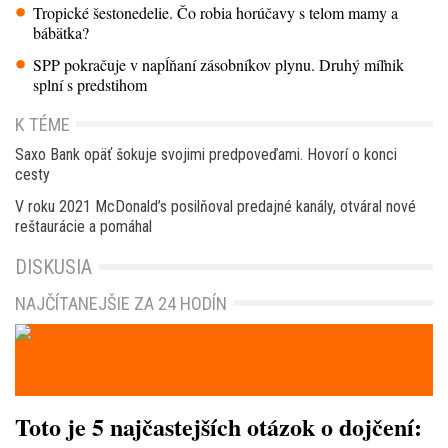
Tropické šestonedelie. Čo robia horúčavy s telom mamy a
bábätka?
SPP pokračuje v napĺňaní zásobníkov plynu. Druhý míľnik
splní s predstihom
K TÉME
Saxo Bank opäť šokuje svojimi predpoveďami. Hovorí o konci
cesty
V roku 2021 McDonald’s posilňoval predajné kanály, otváral nové
reštaurácie a pomáhal
DISKUSIA
NAJČÍTANEJŠIE ZA 24 HODÍN
Toto je 5 najčastejších otázok o dojčení: