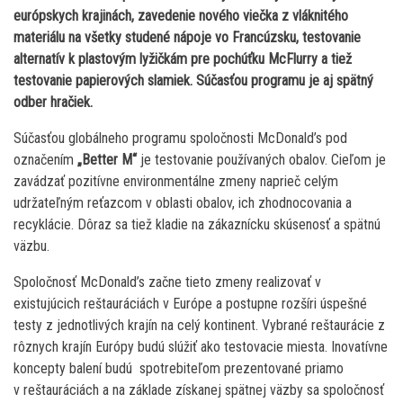
európskych krajinách, zavedenie nového viečka z vláknitého
materiálu na všetky studené nápoje vo Francúzsku, testovanie
alternatív k plastovým lyžičkám pre pochúťku McFlurry a tiež
testovanie papierových slamiek. Súčasťou programu je aj spätný
odber hračiek.
Súčasťou globálneho programu spoločnosti McDonald’s pod
označením
„Better M“
je testovanie používaných obalov. Cieľom je
zavádzať pozitívne environmentálne zmeny naprieč celým
udržateľným reťazcom v oblasti obalov, ich zhodnocovania a
recyklácie. Dôraz sa tiež kladie na zákaznícku skúsenosť a spätnú
väzbu.
Spoločnosť McDonald’s začne tieto zmeny realizovať v
existujúcich reštauráciách v Európe a postupne rozšíri úspešné
testy z jednotlivých krajín na celý kontinent. Vybrané reštaurácie z
rôznych krajín Európy budú slúžiť ako testovacie miesta. Inovatívne
koncepty balení budú spotrebiteľom prezentované priamo
v reštauráciách a na základe získanej spätnej väzby sa spoločnosť