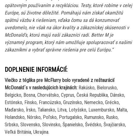
opätovným používaním a recykláciou. Testy, ktoré robíme v celej
Európe, sú životne dôležité. Pomáhajú nám získať okamžitú
spätnú väzbu k riešeniam, vďaka čomu sa dá konzumovať
uvedomelo, nie však na úkor kvality a zákazníckej skúsenosti v
McDonald’s, ktorú majú naši zákazníci radi. Better M je
významný program, ktorý nám umožňuje spolupracovať s našimi
zákazníkmi a vybrať správne riešenia pre celú Európu.“
DOPLNENIE INFORMÁCIÍ:
Viečko z téglika pre McFlurry bolo vyradené z reštaurácií
McDonald´s v nasledujúcich krajinách:
Rakúsko, Bielorusko,
Belgicko, Bosna, Chorvátsko, Cyprus, Česká Republika, Dánsko,
Estónsko, Fínsko, Francúzsko, Gruzínsko, Nemecko, Grécko,
Maďarsko, Írsko, Taliansko, Litva, Lotyšsko, Luxembursko, Malta,
Holandsko, Nórsko, Poľsko, Portugalsko, Rumunsko, Rusko,
Srbsko, Slovensko, Slovinsko, Španielsko, Švédsko, Švajčiarsko,
Veľká Británia, Ukrajina.