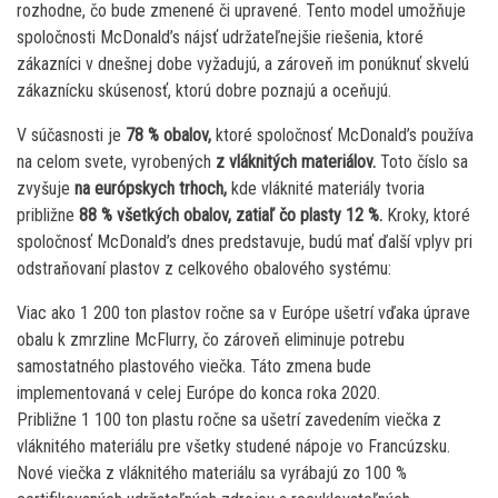
rozhodne, čo bude zmenené či upravené. Tento model umožňuje
spoločnosti McDonald’s nájsť udržateľnejšie riešenia, ktoré
zákazníci v dnešnej dobe vyžadujú, a zároveň im ponúknuť skvelú
zákaznícku skúsenosť, ktorú dobre poznajú a oceňujú.
V súčasnosti je
78 % obalov,
ktoré spoločnosť McDonald’s používa
na celom svete, vyrobených
z vláknitých materiálov.
Toto číslo sa
zvyšuje
na európskych trhoch,
kde vláknité materiály tvoria
približne
88 % všetkých obalov, zatiaľ čo plasty 12 %.
Kroky, ktoré
spoločnosť McDonald’s dnes predstavuje, budú mať ďalší vplyv pri
odstraňovaní plastov z celkového obalového systému:
Viac ako 1 200 ton plastov ročne sa v Európe ušetrí vďaka úprave
obalu k zmrzline McFlurry, čo zároveň eliminuje potrebu
samostatného plastového viečka. Táto zmena bude
implementovaná v celej Európe do konca roka 2020.
Približne 1 100 ton plastu ročne sa ušetrí zavedením viečka z
vláknitého materiálu pre všetky studené nápoje vo Francúzsku.
Nové viečka z vláknitého materiálu sa vyrábajú zo 100 %