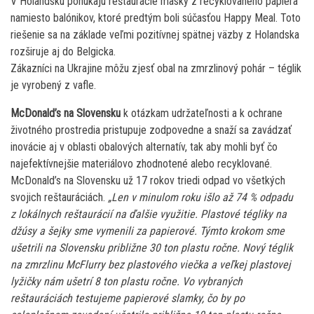
V Holandsku ponúkajú reštaurácie masky z recyklovaného papiera
namiesto balónikov, ktoré predtým boli súčasťou Happy Meal. Toto
riešenie sa na základe veľmi pozitívnej spätnej väzby z Holandska
rozširuje aj do Belgicka.
Zákazníci na Ukrajine môžu zjesť obal na zmrzlinový pohár – téglik
je vyrobený z vafle.
McDonald’s na Slovensku
k otázkam udržateľnosti a k ochrane
životného prostredia pristupuje zodpovedne a snaží sa zavádzať
inovácie aj v oblasti obalových alternatív, tak aby mohli byť čo
najefektívnejšie materiálovo zhodnotené alebo recyklované.
McDonald’s na Slovensku už 17 rokov triedi odpad vo všetkých
svojich reštauráciách.
„Len v minulom roku išlo až 74 % odpadu
z lokálnych reštaurácií na ďalšie využitie. Plastové tégliky na
džúsy a šejky sme vymenili za papierové. Týmto krokom sme
ušetrili na Slovensku približne 30 ton plastu ročne. Nový téglik
na zmrzlinu McFlurry bez plastového viečka a veľkej plastovej
lyžičky nám ušetrí 8 ton plastu ročne. Vo vybraných
reštauráciách testujeme papierové slamky, čo by po