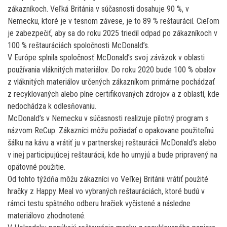
zákazníkoch. Veľká Británia v súčasnosti dosahuje 90 %, v
Nemecku, ktoré je v tesnom závese, je to 89 % reštaurácií. Cieľom
je zabezpečiť, aby sa do roku 2025 triedil odpad po zákazníkoch v
100 % reštauráciách spoločnosti McDonald’s.
V Európe splnila spoločnosť McDonald’s svoj záväzok v oblasti
používania vláknitých materiálov. Do roku 2020 bude 100 % obalov
z vláknitých materiálov určených zákazníkom primárne pochádzať
z recyklovaných alebo plne certifikovaných zdrojov a z oblastí, kde
nedochádza k odlesňovaniu.
McDonald’s v Nemecku v súčasnosti realizuje pilotný program s
názvom ReCup. Zákazníci môžu požiadať o opakovane použiteľnú
šálku na kávu a vrátiť ju v partnerskej reštaurácii McDonald’s alebo
v inej participujúcej reštaurácii, kde ho umyjú a bude pripravený na
opätovné použitie.
Od tohto týždňa môžu zákazníci vo Veľkej Británii vrátiť použité
hračky z Happy Meal vo vybraných reštauráciách, ktoré budú v
rámci testu spätného odberu hračiek vyčistené a následne
materiálovo zhodnotené.