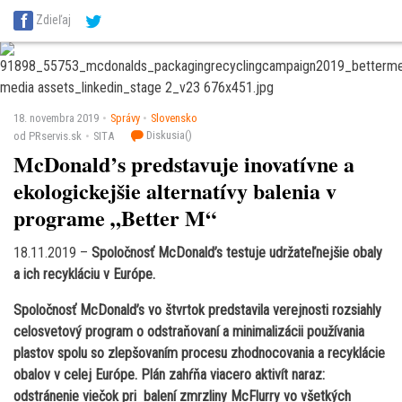
SITA Energetika
SITA Zdravotníctvo
SITA Financie
SITA Doprava
SIT
Zdieľaj
SITA Školstvo
SITA Vidiek
18. novembra 2019
Správy
Slovensko
Diskusia(
)
od PRservis.sk
SITA
McDonald’s predstavuje inovatívne a
ekologickejšie alternatívy balenia v
programe „Better M“
18.11.2019 –
Spoločnosť McDonald’s testuje udržateľnejšie obaly
a ich recykláciu v Európe.
Spoločnosť McDonald’s vo štvrtok predstavila verejnosti rozsiahly
celosvetový program o odstraňovaní a minimalizácii používania
plastov spolu so zlepšovaním procesu zhodnocovania a recyklácie
obalov v celej Európe. Plán zahŕňa viacero aktivít naraz:
odstránenie viečok pri balení zmrzliny McFlurry vo všetkých