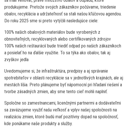
sa mali venovať, práve množstvo obalov a odpadu, ktoré
produkujeme. Pretože svojich zákazníkov počúvame, triedenie
obalov, recyklácia a udržateľnosť sa stali našou kľúčovou agendou.
Do roku 2025 sme si preto vytýčili nasledujúce ciele:
100% našich obalových materiálov bude vyrobených z
obnoviteľných, recyklovaných alebo certifikovaných zdrojov
100% našich reštaurácií bude triediť odpad po našich zákazníkoch
a posielať ho na ďalšie využitie. To sa týka ako obalov, tak aj
zvyškov jedla
Uvedomujeme si, že infraštruktúra, predpisy a aj správanie
spotrebiteľov v oblasti recyklácie sa v jednotlivých krajinách, ale aj
mestách líšia. Preto plánujeme byť nápomocní pri hľadaní riešení a
tvorbe zásadných zmien, aby sme tento cieľ mohli naplniť.
Spoločne so zamestnancami, licenčnými partnermi a dodávateľmi
sa zaväzujeme využiť našu veľkosť a vplyv našej spoločnosti na
realizáciu zmien, ktoré budú mať pozitívny dopad na spoločnosť,
kde ponúkame naše produkty a služby.