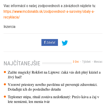
Viac informácií o našej zodpovednosti a záväzkoch nájdete tu:
https://www.mcdonalds.sk/zodpovednost-a-suroviny/obaly-a-
recyklacia/
Inzercia
Zdieľať
3 Dni
Týždeň
Mesiac
NAJČÍTANEJŠIE
Zažite magický Rokfort na Liptove: čaká vás deň plný kúziel a
živý had!
Vzorové priestory nového pavilónu už preverujú zdravotníci.
Dolaďujú ich do posledného detailu
Teplomer stúpa, rituál zostáva nedotknutý: Prečo káva a čaj v
lete nemiznú, len menia tvár