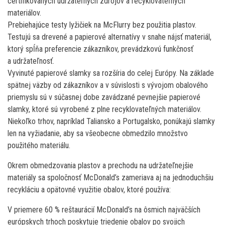
certifikovaných udržateľných zdrojov a recyklovateľných
materiálov.
Prebiehajúce testy lyžičiek na McFlurry bez použitia plastov.
Testujú sa drevené a papierové alternatívy v snahe nájsť materiál,
ktorý spĺňa preferencie zákazníkov, prevádzkovú funkčnosť
a udržateľnosť.
Vyvinuté papierové slamky sa rozšíria do celej Európy. Na základe
spätnej väzby od zákazníkov a v súvislosti s vývojom obalového
priemyslu sú v súčasnej dobe zavádzané pevnejšie papierové
slamky, ktoré sú vyrobené z plne recyklovateľných materiálov.
Niekoľko trhov, napríklad Taliansko a Portugalsko, ponúkajú slamky
len na vyžiadanie, aby sa všeobecne obmedzilo množstvo
použitého materiálu.
Okrem obmedzovania plastov a prechodu na udržateľnejšie
materiály sa spoločnosť McDonald’s zameriava aj na jednoduchšiu
recykláciu a opätovné využitie obalov, ktoré používa:
V priemere 60 % reštaurácií McDonald’s na ôsmich najväčších
európskych trhoch poskytuje triedenie obalov po svojich