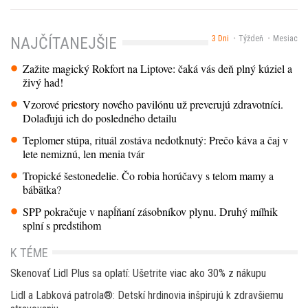
3 Dni
Týždeň
Mesiac
NAJČÍTANEJŠIE
Zažite magický Rokfort na Liptove: čaká vás deň plný kúziel a
živý had!
Vzorové priestory nového pavilónu už preverujú zdravotníci.
Dolaďujú ich do posledného detailu
Teplomer stúpa, rituál zostáva nedotknutý: Prečo káva a čaj v
lete nemiznú, len menia tvár
Tropické šestonedelie. Čo robia horúčavy s telom mamy a
bábätka?
SPP pokračuje v napĺňaní zásobníkov plynu. Druhý míľnik
splní s predstihom
K TÉME
Skenovať Lidl Plus sa oplatí: Ušetrite viac ako 30% z nákupu
Lidl a Labková patrola®: Detskí hrdinovia inšpirujú k zdravšiemu