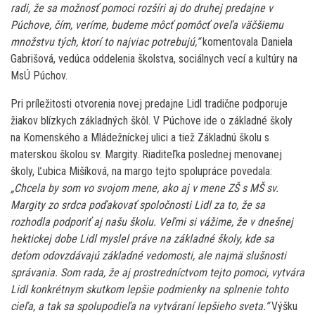
radi, že sa možnosť pomoci rozšíri aj do druhej predajne v
Púchove, čím, veríme, budeme môcť pomôcť oveľa väčšiemu
množstvu tých, ktorí to najviac potrebujú,“
komentovala Daniela
Gabrišová, vedúca oddelenia školstva, sociálnych vecí a kultúry na
MsÚ Púchov.
Pri príležitosti otvorenia novej predajne Lidl tradične podporuje
žiakov blízkych základných škôl. V Púchove ide o základné školy
na Komenského a Mládežníckej ulici a tiež Základnú školu s
materskou školou sv. Margity. Riaditeľka poslednej menovanej
školy, Ľubica Mišíková, na margo tejto spolupráce povedala:
„Chcela by som vo svojom mene, ako aj v mene ZŠ s MŠ sv.
Margity zo srdca poďakovať spoločnosti Lidl za to, že sa
rozhodla podporiť aj našu školu. Veľmi si vážime, že v dnešnej
hektickej dobe Lidl myslel práve na základné školy, kde sa
deťom odovzdávajú základné vedomosti, ale najmä slušnosti
správania. Som rada, že aj prostredníctvom tejto pomoci, vytvára
Lidl konkrétnym skutkom lepšie podmienky na splnenie tohto
cieľa, a tak sa spolupodieľa na vytváraní lepšieho sveta.“
Výšku