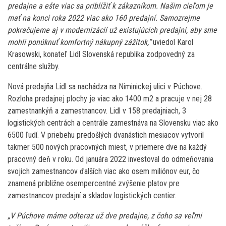
predajne a ešte viac sa priblížiť k zákazníkom. Našim cieľom je
mať na konci roka 2022 viac ako 160 predajní. Samozrejme
pokračujeme aj v modernizácií už existujúcich predajní, aby sme
mohli ponúknuť komfortný nákupný zážitok,“
uviedol Karol
Krasowski, konateľ Lidl Slovenská republika zodpovedný za
centrálne služby.
Nová predajňa Lidl sa nachádza na Niminickej ulici v Púchove.
Rozloha predajnej plochy je viac ako 1400 m2 a pracuje v nej 28
zamestnankýň a zamestnancov. Lidl v 158 predajniach, 3
logistických centrách a centrále zamestnáva na Slovensku viac ako
6500 ľudí. V priebehu predošlých dvanástich mesiacov vytvoril
takmer 500 nových pracovných miest, v priemere dve na každý
pracovný deň v roku. Od januára 2022 investoval do odmeňovania
svojich zamestnancov ďalších viac ako osem miliónov eur, čo
znamená približne osempercentné zvýšenie platov pre
zamestnancov predajní a skladov logistických centier.
„V Púchove máme odteraz už dve predajne, z čoho sa veľmi