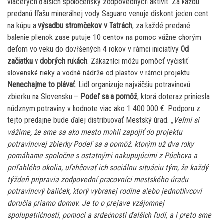
viacerých ďalších spoločensky zodpovedných aktivít. Za každú
predanú fľašu minerálnej vody Saguaro venuje diskont jeden cent
na kúpu a
výsadbu stromčekov v Tatrách
, za každé predané
balenie plienok zase putuje 10 centov na pomoc vážne chorým
deťom vo veku do dovŕšených 4 rokov v rámci iniciatívy
Od
začiatku v dobrých rukách
. Zákazníci môžu pomôcť vyčistiť
slovenské rieky a vodné nádrže od plastov v rámci projektu
Nenechajme to plávať
. Lidl organizuje najväčšiu potravinovú
zbierku na Slovensku –
Podeľ sa a pomôž
, ktorá doteraz priniesla
núdznym potraviny v hodnote viac ako 1 400 000 €. Podporu z
tejto predajne bude ďalej distribuovať Mestský úrad.
„Veľmi si
vážime, že sme sa ako mesto mohli zapojiť do projektu
potravinovej zbierky Podeľ sa a pomôž, ktorým už dva roky
pomáhame spoločne s ostatnými nakupujúcimi z Púchova a
priľahlého okolia, uľahčovať ich sociálnu situáciu tým, že každý
týždeň pripravia zodpovední pracovníci mestského úradu
potravinový balíček, ktorý vybranej rodine alebo jednotlivcovi
doručia priamo domov. Je to o prejave vzájomnej
spolupatričnosti, pomoci a srdečnosti ďalších ľudí, a i preto sme