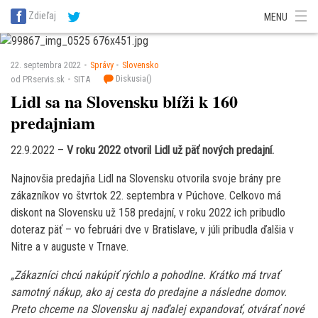
SITA Energetika
SITA Zdravotníctvo
SITA Financie
SITA Doprava
Zdieľaj
MENU
SITA Potravinárstvo
SITA Reality
SITA Školstvo
SITA Vidiek
22. septembra 2022
Správy
Slovensko
Diskusia(
)
od PRservis.sk
SITA
Lidl sa na Slovensku blíži k 160
predajniam
22.9.2022 –
V roku 2022 otvoril Lidl už päť nových predajní.
Najnovšia predajňa Lidl na Slovensku otvorila svoje brány pre
zákazníkov vo štvrtok 22. septembra v Púchove. Celkovo má
diskont na Slovensku už 158 predajní, v roku 2022 ich pribudlo
doteraz päť – vo februári dve v Bratislave, v júli pribudla ďalšia v
Nitre a v auguste v Trnave.
„Zákazníci chcú nakúpiť rýchlo a pohodlne. Krátko má trvať
samotný nákup, ako aj cesta do predajne a následne domov.
Preto chceme na Slovensku aj naďalej expandovať, otvárať nové