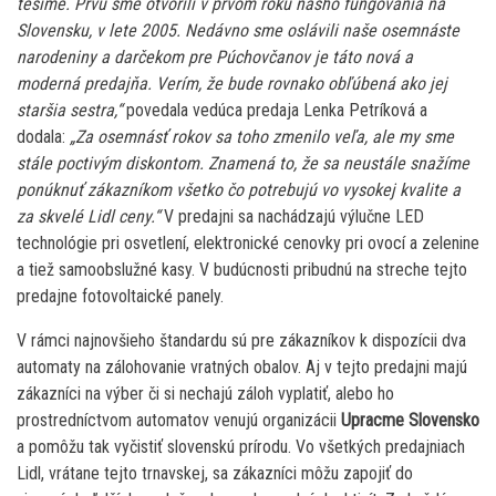
tešíme. Prvú sme otvorili v prvom roku nášho fungovania na
Slovensku, v lete 2005. Nedávno sme oslávili naše osemnáste
narodeniny a darčekom pre Púchovčanov je táto nová a
moderná predajňa. Verím, že bude rovnako obľúbená ako jej
staršia sestra,“
povedala vedúca predaja Lenka Petríková a
dodala:
„Za osemnásť rokov sa toho zmenilo veľa, ale my sme
stále poctivým diskontom. Znamená to, že sa neustále snažíme
ponúknuť zákazníkom všetko čo potrebujú vo vysokej kvalite a
za skvelé Lidl ceny.“
V predajni sa nachádzajú výlučne LED
technológie pri osvetlení, elektronické cenovky pri ovocí a zelenine
a tiež samoobslužné kasy. V budúcnosti pribudnú na streche tejto
predajne fotovoltaické panely.
V rámci najnovšieho štandardu sú pre zákazníkov k dispozícii dva
automaty na zálohovanie vratných obalov. Aj v tejto predajni majú
zákazníci na výber či si nechajú záloh vyplatiť, alebo ho
prostredníctvom automatov venujú organizácii
Upracme Slovensko
a pomôžu tak vyčistiť slovenskú prírodu. Vo všetkých predajniach
Lidl, vrátane tejto trnavskej, sa zákazníci môžu zapojiť do