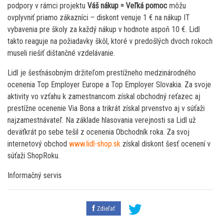
podpory v rámci projektu
Váš nákup = Veľká pomoc
môžu
ovplyvniť priamo zákazníci – diskont venuje 1 € na nákup IT
vybavenia pre školy za každý nákup v hodnote aspoň 10 €. Lidl
takto reaguje na požiadavky škôl, ktoré v predošlých dvoch rokoch
museli riešiť dištančné vzdelávanie.
Lidl je šesťnásobným držiteľom prestížneho medzinárodného
ocenenia Top Employer Europe a Top Employer Slovakia. Za svoje
aktivity vo vzťahu k zamestnancom získal obchodný reťazec aj
prestížne ocenenie Via Bona a trikrát získal prvenstvo aj v súťaži
najzamestnávateľ. Na základe hlasovania verejnosti sa Lidl už
deväťkrát po sebe tešil z ocenenia Obchodník roka. Za svoj
internetový obchod
www.lidl-shop.sk
získal diskont šesť ocenení v
súťaži ShopRoku.
Informačný servis
Zdieľať