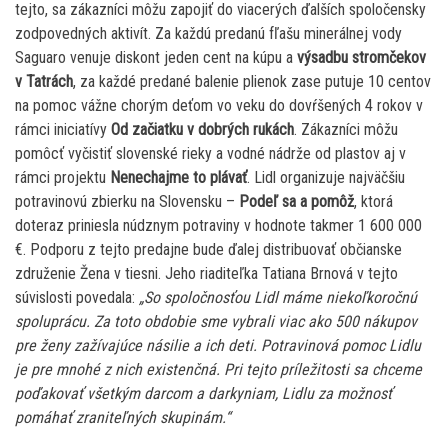
tejto, sa zákazníci môžu zapojiť do viacerých ďalších spoločensky
zodpovedných aktivít. Za každú predanú fľašu minerálnej vody
Saguaro venuje diskont jeden cent na kúpu a
výsadbu stromčekov
v Tatrách
, za každé predané balenie plienok zase putuje 10 centov
na pomoc vážne chorým deťom vo veku do dovŕšených 4 rokov v
rámci iniciatívy
Od začiatku v dobrých rukách
. Zákazníci môžu
pomôcť vyčistiť slovenské rieky a vodné nádrže od plastov aj v
rámci projektu
Nenechajme to plávať
. Lidl organizuje najväčšiu
potravinovú zbierku na Slovensku –
Podeľ sa a pomôž
, ktorá
doteraz priniesla núdznym potraviny v hodnote takmer 1 600 000
€. Podporu z tejto predajne bude ďalej distribuovať občianske
združenie Žena v tiesni. Jeho riaditeľka Tatiana Brnová v tejto
súvislosti povedala:
„So spoločnosťou Lidl máme niekoľkoročnú
spoluprácu. Za toto obdobie sme vybrali viac ako 500 nákupov
pre ženy zažívajúce násilie a ich deti. Potravinová pomoc Lidlu
je pre mnohé z nich existenčná. Pri tejto príležitosti sa chceme
poďakovať všetkým darcom a darkyniam, Lidlu za možnosť
pomáhať zraniteľných skupinám.“