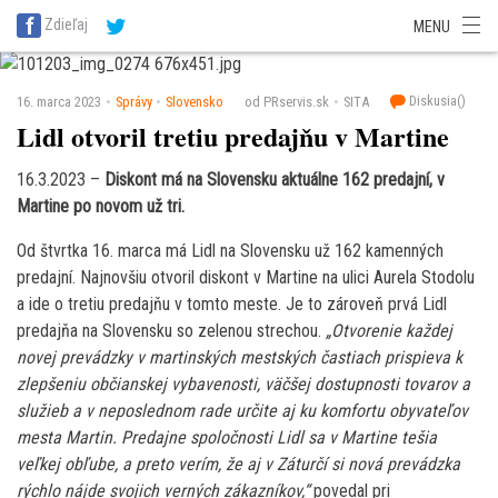
SITA Energetika
SITA Zdravotníctvo
SITA Financie
SITA Doprava
Zdieľaj
MENU
SITA Potravinárstvo
SITA Reality
SITA Školstvo
SITA Vidiek
Diskusia(
)
16. marca 2023
Správy
Slovensko
od PRservis.sk
SITA
Lidl otvoril tretiu predajňu v Martine
16.3.2023 –
Diskont má na Slovensku aktuálne 162 predajní, v
Martine po novom už tri.
Od štvrtka 16. marca má Lidl na Slovensku už 162 kamenných
predajní. Najnovšiu otvoril diskont v Martine na ulici Aurela Stodolu
a ide o tretiu predajňu v tomto meste. Je to zároveň prvá Lidl
predajňa na Slovensku so zelenou strechou.
„Otvorenie každej
novej prevádzky v martinských mestských častiach prispieva k
zlepšeniu občianskej vybavenosti, väčšej dostupnosti tovarov a
služieb a v neposlednom rade určite aj ku komfortu obyvateľov
mesta Martin. Predajne spoločnosti Lidl sa v Martine tešia
veľkej obľube, a preto verím, že aj v Záturčí si nová prevádzka
rýchlo nájde svojich verných zákazníkov,“
povedal pri