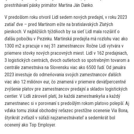
prestrihávaní pásky primátor Martina Ján Danko.
V predošlom roku otvoril Lidl sedem nových predajní, v roku 2023
zatiaľ dve – pred Martinom ešte na bratislavských Zlatých
pieskoch. V najbližších týždňoch by sa sieť Lidl mala rozšíriť o
ďalšiu pobočku v Pezinku. Martinská predajňa má rozlohu viac ako
1300 m2 a pracuje v nej 31 zamestnancov. Ročne Lidl vytvára v
priemere stovky nových pracovných miest. Lidl v 162 predajniach,
3 logistických centrách, dvoch outletoch so spotrebným tovarom a
centrále zamestnáva na Slovensku viac ako 6500 ľudí. Od januára
2023 investuje do odmeňovania svojich zamestnancov ďalších
viac ako 12 miliónov eur, čo znamená v priemere deväťpercentné
zvýšenie platov pre zamestnancov predajní a skladov logistických
centier. V Lidli zároveň platí, že každá zamestnankyňa a každý
zamestnanec si v porovnaní s predošlým rokom platovo polepší. Aj
vďaka tomu získal obchodný reťazec prestížne ocenenie Via Bona,
štyrikrát zvíťazil v súťaži najzamestnávateľ a sedemkrát bol
ocenený ako Top Employer.