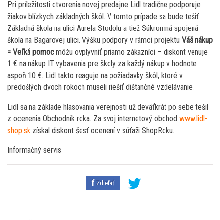
Pri príležitosti otvorenia novej predajne Lidl tradične podporuje
žiakov blízkych základných škôl. V tomto prípade sa bude tešiť
Základná škola na ulici Aurela Stodolu a tiež Súkromná spojená
škola na Bagarovej ulici. Výšku podpory v rámci projektu
Váš nákup
= Veľká pomoc
môžu ovplyvniť priamo zákazníci – diskont venuje
1 € na nákup IT vybavenia pre školy za každý nákup v hodnote
aspoň 10 €. Lidl takto reaguje na požiadavky škôl, ktoré v
predošlých dvoch rokoch museli riešiť dištančné vzdelávanie.
Lidl sa na základe hlasovania verejnosti už deväťkrát po sebe tešil
z ocenenia Obchodník roka. Za svoj internetový obchod
www.lidl-
shop.sk
získal diskont šesť ocenení v súťaži ShopRoku.
Informačný servis
Zdieľať