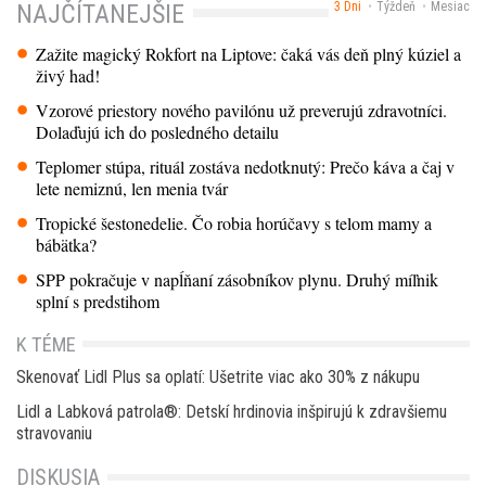
3 Dni
Týždeň
Mesiac
NAJČÍTANEJŠIE
Zažite magický Rokfort na Liptove: čaká vás deň plný kúziel a
živý had!
Vzorové priestory nového pavilónu už preverujú zdravotníci.
Dolaďujú ich do posledného detailu
Teplomer stúpa, rituál zostáva nedotknutý: Prečo káva a čaj v
lete nemiznú, len menia tvár
Tropické šestonedelie. Čo robia horúčavy s telom mamy a
bábätka?
SPP pokračuje v napĺňaní zásobníkov plynu. Druhý míľnik
splní s predstihom
K TÉME
Skenovať Lidl Plus sa oplatí: Ušetrite viac ako 30% z nákupu
Lidl a Labková patrola®: Detskí hrdinovia inšpirujú k zdravšiemu
stravovaniu
DISKUSIA