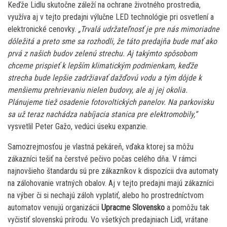
Keďže Lidlu skutočne záleží na ochrane životného prostredia,
využíva aj v tejto predajni výlučne LED technológie pri osvetlení a
elektronické cenovky.
„Trvalá udržateľnosť je pre nás mimoriadne
dôležitá a preto sme sa rozhodli, že táto predajňa bude mať ako
prvá z našich budov zelenú strechu. Aj takýmto spôsobom
chceme prispieť k lepším klimatickým podmienkam, keďže
strecha bude lepšie zadržiavať dažďovú vodu a tým dôjde k
menšiemu prehrievaniu nielen budovy, ale aj jej okolia.
Plánujeme tiež osadenie fotovoltických panelov. Na parkovisku
sa už teraz nachádza nabíjacia stanica pre elektromobily,“
vysvetlil Peter Gažo, vedúci úseku expanzie.
Samozrejmosťou je vlastná pekáreň, vďaka ktorej sa môžu
zákazníci tešiť na čerstvé pečivo počas celého dňa. V rámci
najnovšieho štandardu sú pre zákazníkov k dispozícii dva automaty
na zálohovanie vratných obalov. Aj v tejto predajni majú zákazníci
na výber či si nechajú záloh vyplatiť, alebo ho prostredníctvom
automatov venujú organizácii
Upracme Slovensko
a pomôžu tak
vyčistiť slovenskú prírodu. Vo všetkých predajniach Lidl, vrátane