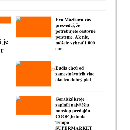
Eva Máziková vás
presvedčí, že
.
potrebujete cestovné
poistenie. Ak nie,
 je
môžete vyhrať 1 000
ir
eur
Ľudia chcú od
zamestnávateľa viac
ako len dobrý plat
Goralské kroje
zaplnili najväčšiu
nonstop predajňu
COOP Jednota
Tempo
SUPERMARKET