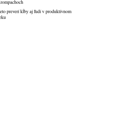
rompachoch
eto preverí kĺby aj ľudí v produktívnom
eku