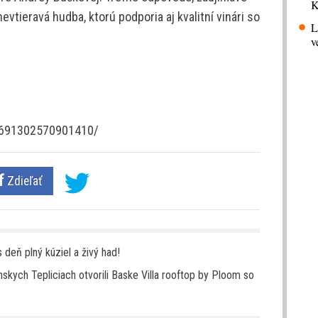
K
evtieravá hudba, ktorú podporia aj kvalitní vinári so
L
v
1691302570901410/
Zdieľať
 deň plný kúziel a živý had!
skych Tepliciach otvorili Baske Villa rooftop by Ploom so