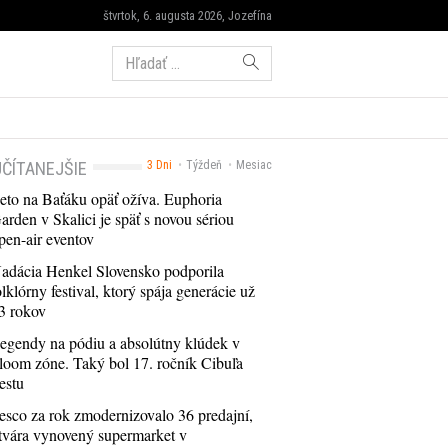
štvrtok, 6. augusta 2026, Jozefína
Hľadať:
ČÍTANEJŠIE
3 Dni
Týždeň
Mesiac
eto na Baťáku opäť ožíva. Euphoria
arden v Skalici je späť s novou sériou
pen-air eventov
adácia Henkel Slovensko podporila
olklórny festival, ktorý spája generácie už
3 rokov
egendy na pódiu a absolútny klúdek v
loom zóne. Taký bol 17. ročník Cibuľa
estu
esco za rok zmodernizovalo 36 predajní,
tvára vynovený supermarket v