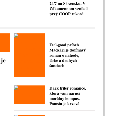
24/7 na Slovensku. V
Zákamennom vznikol
prvý COOP rekord
Feel-good príbeh
Mačkári je dojímavý
román o náhode,
 je
láske a druhých
šanciach
,
Dark triler romance,
ktorá vám naruší
morálny kompas.
Pomsta je krvavá