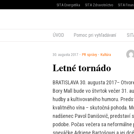
SITA Energetika
SITA Zdravotníctvo
SITA Finan
ÚVOD
Pomoc pri vyhľadávaní
SIT
30. augusta 2017
PR správy
Kultúra
Letné tornádo
BRATISLAVA 30. augusta 2017– Otvor
Bory Mall bude vo štvrtok večer 31. a
hudby a kultivovaného humoru. Predsta
kvalitného vína – skutočná pohoda. Mo
nadšenec Pavol Danišovič, predstaví s
podobe. Počas večera sa neformálne p
speváčke Adriene Bartošovej a jej dc