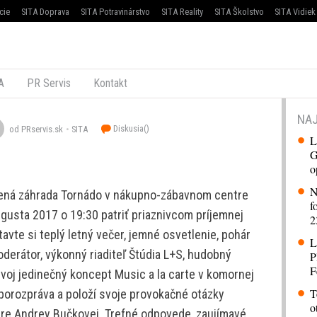
cie
SITA Doprava
SITA Potravinárstvo
SITA Reality
SITA Školstvo
SITA Vidiek
A
PR Servis
Kontakt
NAJ
Diskusia(
)
od PRservis.sk
SITA
L
G
o
N
ená záhrada Tornádo v nákupno-zábavnom centre
f
ugusta 2017 o 19:30 patriť priaznivcom príjemnej
2
vte si teplý letný večer, jemné osvetlenie, pohár
L
derátor, výkonný riaditeľ Štúdia L+S, hudobný
P
F
voj jedinečný koncept Music a la carte v komornej
T
orozpráva a položí svoje provokačné otázky
o
ére Andrey Bučkovej. Trefné odpovede, zaujímavé