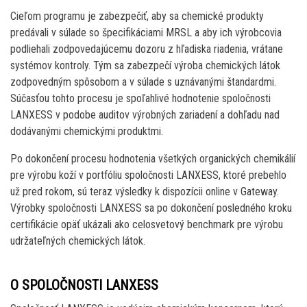
Cieľom programu je zabezpečiť, aby sa chemické produkty
predávali v súlade so špecifikáciami MRSL a aby ich výrobcovia
podliehali zodpovedajúcemu dozoru z hľadiska riadenia, vrátane
systémov kontroly. Tým sa zabezpečí výroba chemických látok
zodpovedným spôsobom a v súlade s uznávanými štandardmi.
Súčasťou tohto procesu je spoľahlivé hodnotenie spoločnosti
LANXESS v podobe auditov výrobných zariadení a dohľadu nad
dodávanými chemickými produktmi.
Po dokončení procesu hodnotenia všetkých organických chemikálií
pre výrobu koží v portfóliu spoločnosti LANXESS, ktoré prebehlo
už pred rokom, sú teraz výsledky k dispozícii online v Gateway.
Výrobky spoločnosti LANXESS sa po dokončení posledného kroku
certifikácie opäť ukázali ako celosvetový benchmark pre výrobu
udržateľných chemických látok.
O SPOLOČNOSTI LANXESS