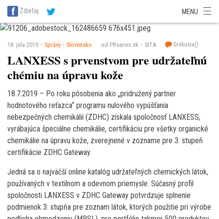
SITA Energetika
SITA Zdravotníctvo
SITA Financie
SITA Doprava
Zdieľaj
MENU
SITA Potravinárstvo
SITA Reality
SITA Školstvo
SITA Vidiek
Diskusia(
)
18. júla 2019
Správy
Slovensko
od PRservis.sk
SITA
LANXESS s prvenstvom pre udržateľnú
chémiu na úpravu kože
18.7.2019 – Po roku pôsobenia ako „pridružený partner
hodnotového reťazca“ programu nulového vypúšťania
nebezpečných chemikálií (ZDHC) získala spoločnosť LANXESS,
vyrábajúca špeciálne chemikálie, certifikáciu pre všetky organické
chemikálie na úpravu kože, zverejnené v zozname pre 3. stupeň
certifikácie ZDHC Gateway.
Jedná sa o najväčší online katalóg udržateľných chemických látok,
používaných v textilnom a odevnom priemysle. Súčasný profil
spoločnosti LANXESS v ZDHC Gateway potvrdzuje splnenie
podmienok 3. stupňa pre zoznam látok, ktorých použitie pri výrobe
podlieha obmedzeniu (MRSL), pre portfólio takmer 500 produktov,