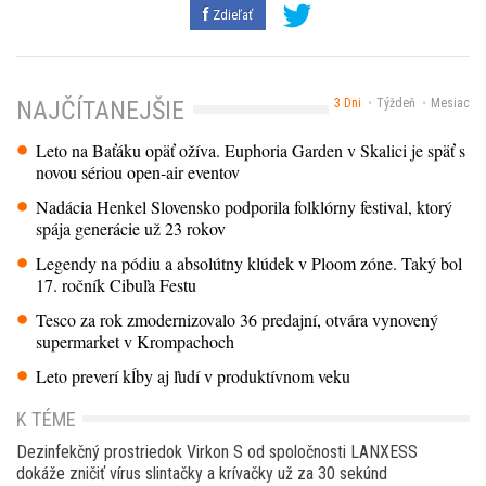
Zdieľať
3 Dni
Týždeň
Mesiac
NAJČÍTANEJŠIE
Leto na Baťáku opäť ožíva. Euphoria Garden v Skalici je späť s
novou sériou open-air eventov
Nadácia Henkel Slovensko podporila folklórny festival, ktorý
spája generácie už 23 rokov
Legendy na pódiu a absolútny klúdek v Ploom zóne. Taký bol
17. ročník Cibuľa Festu
Tesco za rok zmodernizovalo 36 predajní, otvára vynovený
supermarket v Krompachoch
Leto preverí kĺby aj ľudí v produktívnom veku
K TÉME
Dezinfekčný prostriedok Virkon S od spoločnosti LANXESS
dokáže zničiť vírus slintačky a krívačky už za 30 sekúnd