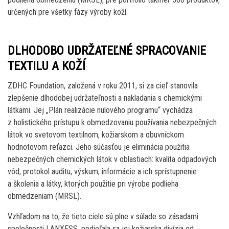
určených pre všetky fázy výroby koží.
DLHODOBO UDRŽATEĽNÉ SPRACOVANIE
TEXTILU A KOŽÍ
ZDHC Foundation, založená v roku 2011, si za cieľ stanovila
zlepšenie dlhodobej udržateľnosti a nakladania s chemickými
látkami. Jej „Plán realizácie nulového programu“ vychádza
z holistického prístupu k obmedzovaniu používania nebezpečných
látok vo svetovom textilnom, kožiarskom a obuvníckom
hodnotovom reťazci. Jeho súčasťou je eliminácia použitia
nebezpečných chemických látok v oblastiach: kvalita odpadových
vôd, protokol auditu, výskum, informácie a ich sprístupnenie
a školenia a látky, ktorých použitie pri výrobe podlieha
obmedzeniam (MRSL).
Vzhľadom na to, že tieto ciele sú plne v súlade so zásadami
spoločnosti LANXESS, podieľala sa jej kožiarska divízia od