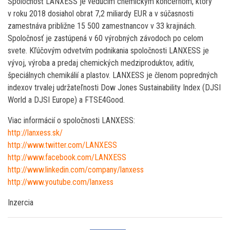
Spoločnosť LANXESS je vedúcim chemickým koncernom, ktorý
v roku 2018 dosiahol obrat 7,2 miliardy EUR a v súčasnosti
zamestnáva približne 15 500 zamestnancov v 33 krajinách.
Spoločnosť je zastúpená v 60 výrobných závodoch po celom
svete. Kľúčovým odvetvím podnikania spoločnosti LANXESS je
vývoj, výroba a predaj chemických medziproduktov, aditív,
špeciálnych chemikálií a plastov. LANXESS je členom popredných
indexov trvalej udržateľnosti Dow Jones Sustainability Index (DJSI
World a DJSI Europe) a FTSE4Good.
Viac informácií o spoločnosti LANXESS:
http://lanxess.sk/
http://www.twitter.com/LANXESS
http://www.facebook.com/LANXESS
http://www.linkedin.com/company/lanxess
http://www.youtube.com/lanxess
Inzercia