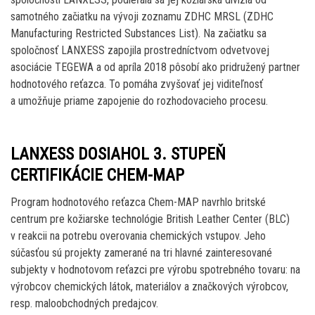
samotného začiatku na vývoji zoznamu ZDHC MRSL (ZDHC
Manufacturing Restricted Substances List). Na začiatku sa
spoločnosť LANXESS zapojila prostredníctvom odvetvovej
asociácie TEGEWA a od apríla 2018 pôsobí ako pridružený partner
hodnotového reťazca. To pomáha zvyšovať jej viditeľnosť
a umožňuje priame zapojenie do rozhodovacieho procesu.
LANXESS DOSIAHOL 3. STUPEŇ
CERTIFIKÁCIE CHEM-MAP
Program hodnotového reťazca Chem-MAP navrhlo britské
centrum pre kožiarske technológie British Leather Center (BLC)
v reakcii na potrebu overovania chemických vstupov. Jeho
súčasťou sú projekty zamerané na tri hlavné zainteresované
subjekty v hodnotovom reťazci pre výrobu spotrebného tovaru: na
výrobcov chemických látok, materiálov a značkových výrobcov,
resp. maloobchodných predajcov.