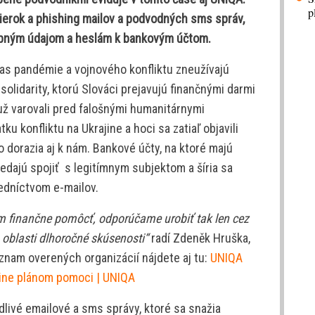
p
bierok a phishing mailov a podvodných sms správ,
sobným údajom a heslám k bankovým účtom.
čas pandémie a vojnového konfliktu zneužívajú
solidarity, ktorú Slováci prejavujú finančnými darmi
už varovali pred falošnými humanitárnymi
tku konfliktu na Ukrajine a hoci sa zatiaľ objavili
o dorazia aj k nám. Bankové účty, na ktoré majú
edajú spojiť s legitímnym subjektom a šíria sa
redníctvom e-mailov.
 finančne pomôcť, odporúčame urobiť tak len cez
o oblasti dlhoročné skúsenosti“
radí Zdeněk Hruška,
nam overených organizácií nájdete aj tu:
UNIQA
ajine plánom pomoci | UNIQA
livé emailové a sms správy, ktoré sa snažia