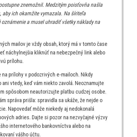
 postupne znemožnil. Medzitým poisťovňa našla
u, aby ich okamžite vymazala. Na šíriteľa
 oznámenie a musel uhradiť všetky náklady na
ných mailov je vždy obsah, ktorý má v tomto čase
obeť náchylnejšia kliknúť na nebezpečný link alebo
ivú prílohu.
e na prílohy v podozrivých e-mailoch. Nikdy
to ani vtedy, keď vám niekto zavolá. Neoznamujte
ým spôsobom neautorizujte platbu cudzej osobe.
ám správa prišla: spravidla sa ukáže, že nejde o
túcie. Napovedať môže niekedy aj nedokonalá
ových adries. Dajte si pozor na nezvyčajné výzvy
ášho internetového bankovníctva alebo na
okovaní vášho účtu.