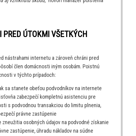
ia aj vzniknutú škodu
,“ hovorí manažér poistenia
I PRED ÚTOKMI VŠETKÝCH
d nástrahami internetu a zároveň chráni pred
spôsobí člen domácnosti iným osobám. Poistnú
cnosti v týchto prípadoch:
 ak sa stanete obeťou podvodníkov na internete
oisťovňa zabezpečí kompletnú asistenciu pre
osti s podvodnou transakciou do limitu plnenia,
bezpečí právne zastúpenie
ade zneužitia osobných údajov na podvodné získanie
rávne zastúpenie, úhradu nákladov na súdne