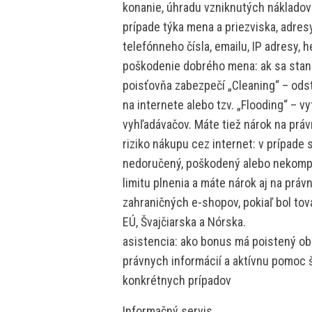
konanie, úhradu vzniknutých nákladov
prípade týka mena a priezviska, adres
telefónneho čísla, emailu, IP adresy, 
poškodenie dobrého mena: ak sa stane
poisťovňa zabezpečí „Cleaning“ – ods
na internete alebo tzv. „Flooding“ – v
vyhľadávačov. Máte tiež nárok na prá
riziko nákupu cez internet: v prípad
nedoručený, poškodený alebo nekompl
limitu plnenia a máte nárok aj na prá
zahraničných e-shopov, pokiaľ bol to
EÚ, Švajčiarska a Nórska.
asistencia: ako bonus má poistený ob
právnych informácií a aktívnu pomoc š
konkrétnych prípadov
Informačný servis