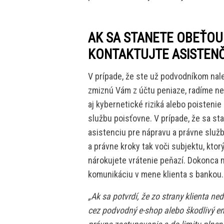
AK SA STANETE OBEŤOU
KONTAKTUJTE ASISTEN
V prípade, že ste už podvodníkom nalet
zmiznú Vám z účtu peniaze, radíme ne
aj kybernetické riziká alebo poisteni
službu poisťovne. V prípade, že sa s
asistenciu pre nápravu a právne služ
a právne kroky tak voči subjektu, ktorý
nárokujete vrátenie peňazí. Dokonca
komunikáciu v mene klienta s bankou.
„Ak sa potvrdí, že zo strany klienta ne
cez podvodný e-shop alebo škodlivý e