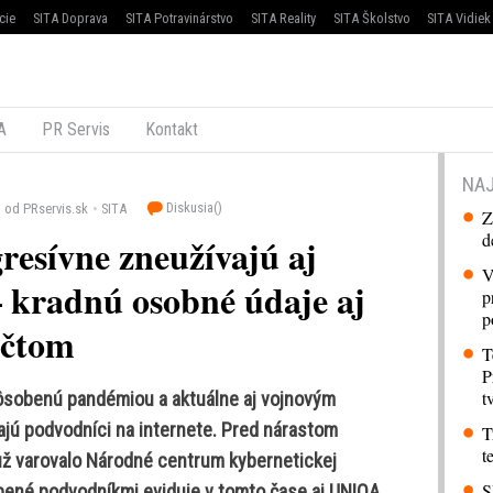
cie
SITA Doprava
SITA Potravinárstvo
SITA Reality
SITA Školstvo
SITA Vidiek
A
PR Servis
Kontakt
NAJ
Diskusia(
)
od PRservis.sk
SITA
Z
d
resívne zneužívajú aj
V
– kradnú osobné údaje aj
p
p
účtom
T
P
t
pôsobenú pandémiou a aktuálne aj vojnovým
ajú podvodníci na internete. Pred nárastom
T
t
už varovalo Národné centrum kybernetickej
S
ené podvodníkmi eviduje v tomto čase aj UNIQA.