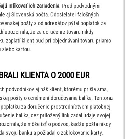
ajú infikovať ich zariadenia
. Pred podvodnými
ale aj Slovenská pošta. Odosielateľ falošných
ovenskej pošty a od adresátov pýtal poplatok za
dí upozornila, že za doručenie tovaru nikdy
u zaplatí klient buď pri objednávaní tovaru priamo
 alebo kartou.
ALI KLIENTA O 2000 EUR
h podvodníkov aj náš klient, ktorému prišla sms,
kej pošty o oznámení doručovania balíka. Tentoraz
 poplatku za doručenie prostredníctvom platobnej
čenie balíka, cez priložený link zadal údaje svojej
pozornila, že môže ísť o podvod, keďže pošta nikdy
da svoju banku a požiadal o zablokovanie karty.