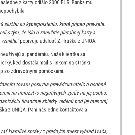
ásledne z karty odišlo 2000 EUR. Banka mu
nepochybila.
ú službu ku kyberpoisteniu, ktorá prípad prevzala.
i s tým, že išlo o zneužitie platobnej karty a
 vznikla,“
popisuje udalosť Z.Hruška z UNIQA.
neužívajú aj pandémiu. Naša klientka sa
erky, keď dostala mail s linkom na stránku
hop so zdravotnými pomôckami.
ednaním tovaru poskytla prevádzkovateľovi osobné
rnili na množstvo negatívnych správ na jej osobu,
organizáciu finančnej zbierky vedenú pod jej menom
,“
ška z UNIQA. Pani následne kontaktovala
úvať klamlivé správy z predných miest vyhľadávača,