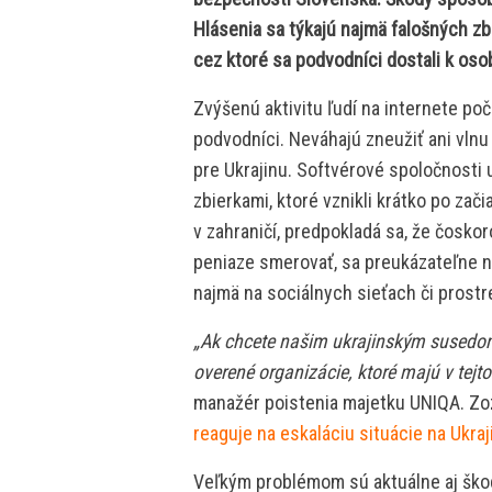
Hlásenia sa týkajú najmä falošných z
cez ktoré sa podvodníci dostali k o
Zvýšenú aktivitu ľudí na internete po
podvodníci. Neváhajú zneužiť ani vlnu 
pre Ukrajinu. Softvérové spoločnosti 
zbierkami, ktoré vznikli krátko po začia
v zahraničí, predpokladá sa, že čoskor
peniaze smerovať, sa preukázateľne n
najmä na sociálnych sieťach či prost
„Ak chcete našim ukrajinským susedom
overené organizácie, ktoré majú v tejt
manažér poistenia majetku UNIQA. Zoz
reaguje na eskaláciu situácie na Ukr
Veľkým problémom sú aktuálne aj škod