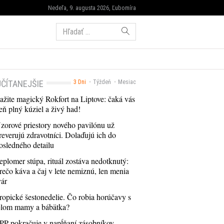
Nedeľa, 9. augusta 2026, Ľubomíra
Hľadať:
ČÍTANEJŠIE
3 Dni
Týždeň
Mesiac
ažite magický Rokfort na Liptove: čaká vás
eň plný kúziel a živý had!
zorové priestory nového pavilónu už
reverujú zdravotníci. Dolaďujú ich do
osledného detailu
eplomer stúpa, rituál zostáva nedotknutý:
rečo káva a čaj v lete nemiznú, len menia
vár
ropické šestonedelie. Čo robia horúčavy s
elom mamy a bábätka?
PP pokračuje v napĺňaní zásobníkov