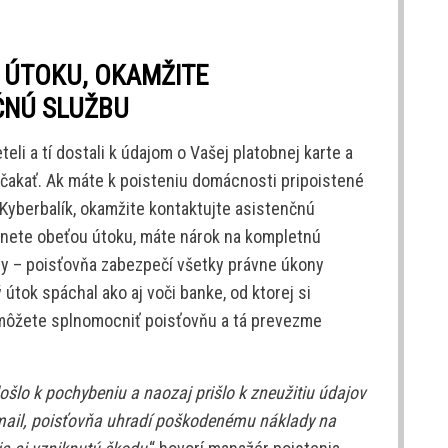
 ÚTOKU, OKAMŽITE
ČNÚ SLUŽBU
eli a tí dostali k údajom o Vašej platobnej karte a
čakať. Ak máte k poisteniu domácnosti pripoistené
e Kyberbalík, okamžite kontaktujte asistenčnú
tanete obeťou útoku, máte nárok na kompletnú
by – poisťovňa zabezpečí všetky právne úkony
 útok spáchal ako aj voči banke, od ktorej si
 môžete splnomocniť poisťovňu a tá prevezme
došlo k pochybeniu a naozaj prišlo k zneužitiu údajov
mail, poisťovňa uhradí poškodenému náklady na