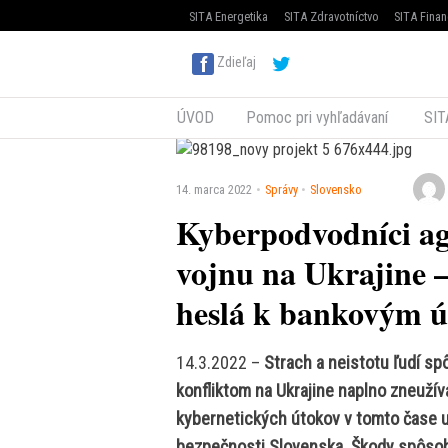
SITA Energetika
SITA Zdravotníctvo
SITA Finan
Zdieľaj
ÚVOD
Pomoc pri vyhľadávaní
SIT
14. marca 2022
Správy
Slovensko
Kyberpodvodníci ag
vojnu na Ukrajine 
heslá k bankovým 
14.3.2022 –
Strach a neistotu ľudí s
konfliktom na Ukrajine naplno zneužív
kybernetických útokov v tomto čase 
bezpečnosti Slovenska. Škody spôsob