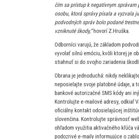
čím sa prístup k negatívnym správam
osobu, ktorá správy písala a vyzvala j
podvodných správ bolo podané trestné
vzniknuté škody,“
hovorí Z.Hruška.
Odborníci varujú, že základom podvod
vyvolať silnú emóciu, kvôli ktorej je 
stiahnuť si do svojho zariadenia škodl
Obrana je jednoduchá: nikdy neklikajt
neposielajte svoje platobné údaje, a 
bankové autorizačné SMS kódy ani in
Kontrolujte e-mailové adresy, odkiaľ V
oficiálny kontakt odosielajúcej inšti
slovenčina. Kontrolujte správnosť web
ohľadom využitia aktivačného kľúča v
podozrivé e-maily informujúce o zabl