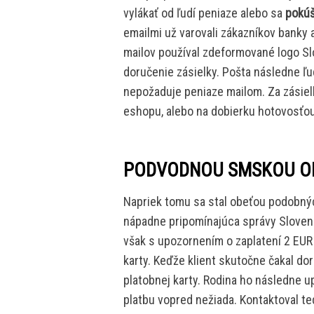
vylákať od ľudí peniaze alebo sa
pokúš
emailmi už varovali zákazníkov banky 
mailov používal zdeformované logo Sl
doručenie zásielky. Pošta následne ľu
nepožaduje peniaze mailom. Za zásielk
eshopu, alebo na dobierku hotovosťou
PODVODNOU SMSKOU OBR
Napriek tomu sa stal obeťou podobnýc
nápadne pripomínajúca správy Slovens
však s upozornením o zaplatení 2 EUR
karty. Keďže klient skutočne čakal doru
platobnej karty. Rodina ho následne u
platbu vopred nežiada. Kontaktoval te