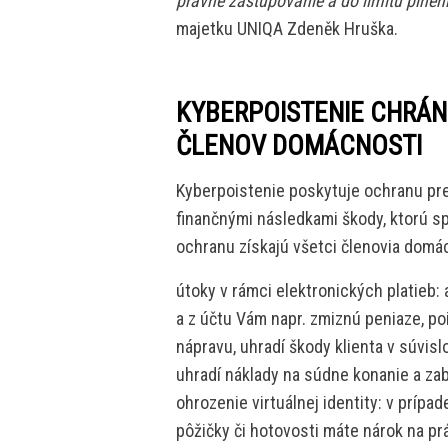
právne zastupovanie a do limitu plnen
majetku UNIQA Zdeněk Hruška.
KYBERPOISTENIE CHRÁN
ČLENOV DOMÁCNOSTI
Kyberpoistenie poskytuje ochranu pre
finančnými následkami škody, ktorú 
ochranu získajú všetci členovia domá
útoky v rámci elektronických platieb:
a z účtu Vám napr. zmiznú peniaze, p
nápravu, uhradí škody klienta v súvisl
uhradí náklady na súdne konanie a za
ohrozenie virtuálnej identity: v príp
pôžičky či hotovosti máte nárok na p