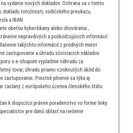
 na vydanie nových dokladov. Ochrana sa v tomto
y, dokladu totožnosti, vodičského preukazu,
hesla a IBAN
te obeťou kyberšikany alebo ohovárania ,
tránenie nepravdivých a poškodzujúcich informácií
ytlačenie takýchto informácií z predných miest
vne zastupovanie a úhradu súvisiacich nákladov
e sporu s e-shopom vyplatíme náhradu za
etný tovar, úhradu priamo vzniknutých škôd do
vne zastupovanie
.
Poistné plnenie sa týka aj
var zaslaný z európskeho územia členského štátu
čan k dispozícii právne poradenstvo vo forme linky
pecialistov pre danú oblasť na riešenie