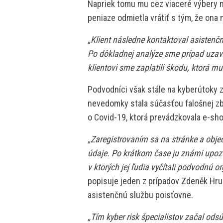
Napriek tomu mu cez viaceré výbery n
peniaze odmietla vrátiť s tým, že ona 
„Klient následne kontaktoval asistenčn
Po dôkladnej analýze sme prípad uzavrel
klientovi sme zaplatili škodu, ktorá mu
Podvodníci však stále na kyberútoky z
nevedomky stala súčasťou falošnej zbi
o Covid-19, ktorá prevádzkovala e-s
„Zaregistrovaním sa na stránke a obj
údaje. Po krátkom čase ju známi upozo
v ktorých jej ľudia vyčítali podvodnú 
popisuje jeden z prípadov Zdeněk Hru
asistenčnú službu poisťovne.
„Tím kyber risk špecialistov začal ods