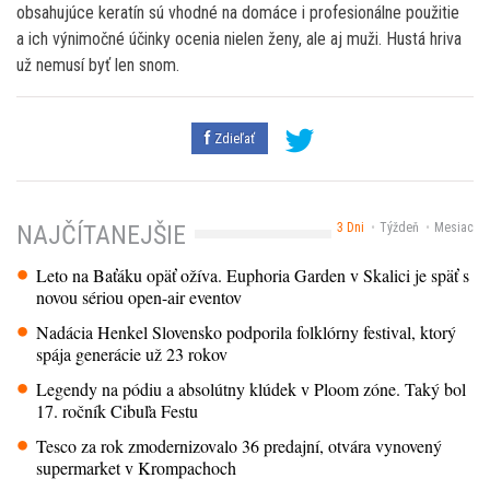
obsahujúce keratín sú vhodné na domáce i profesionálne použitie
a ich výnimočné účinky ocenia nielen ženy, ale aj muži. Hustá hriva
už nemusí byť len snom.
Zdieľať
3 Dni
Týždeň
Mesiac
NAJČÍTANEJŠIE
Leto na Baťáku opäť ožíva. Euphoria Garden v Skalici je späť s
novou sériou open-air eventov
Nadácia Henkel Slovensko podporila folklórny festival, ktorý
spája generácie už 23 rokov
Legendy na pódiu a absolútny klúdek v Ploom zóne. Taký bol
17. ročník Cibuľa Festu
Tesco za rok zmodernizovalo 36 predajní, otvára vynovený
supermarket v Krompachoch