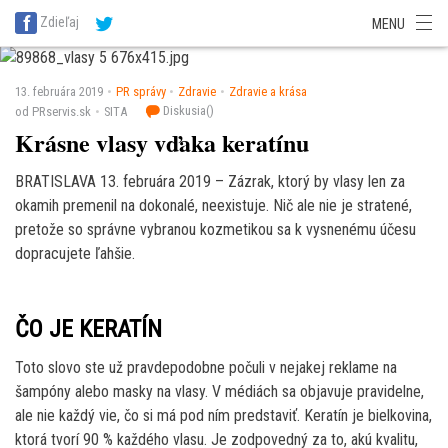
SITA Energetika
SITA Zdravotníctvo
SITA Financie
SITA Doprava
Zdieľaj
MENU
SITA Potravinárstvo
SITA Reality
SITA Školstvo
SITA Vidiek
13. februára 2019
PR správy
Zdravie
Zdravie a krása
Diskusia(
)
od PRservis.sk
SITA
Krásne vlasy vďaka keratínu
BRATISLAVA 13. februára 2019 – Zázrak, ktorý by vlasy len za
okamih premenil na dokonalé, neexistuje. Nič ale nie je stratené,
pretože so správne vybranou kozmetikou sa k vysnenému účesu
dopracujete ľahšie.
ČO JE KERATÍN
Toto slovo ste už pravdepodobne počuli v nejakej reklame na
šampóny alebo masky na vlasy. V médiách sa objavuje pravidelne,
ale nie každý vie, čo si má pod ním predstaviť. Keratín je bielkovina,
ktorá tvorí 90 % každého vlasu. Je zodpovedný za to, akú kvalitu,