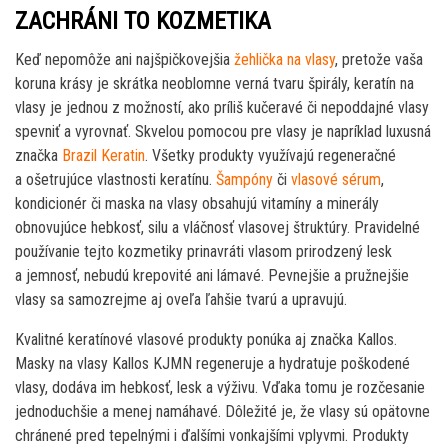
ZACHRÁNI TO KOZMETIKA
Keď nepomôže ani najšpičkovejšia
žehlička na vlasy
, pretože vaša
koruna krásy je skrátka neoblomne verná tvaru špirály, keratín na
vlasy je jednou z možností, ako príliš kučeravé či nepoddajné vlasy
spevniť a vyrovnať. Skvelou pomocou pre vlasy je napríklad luxusná
značka
Brazil Keratin
. Všetky produkty využívajú regeneračné
a ošetrujúce vlastnosti keratínu.
Šampóny
či
vlasové sérum
,
kondicionér či maska na vlasy obsahujú vitamíny a minerály
obnovujúce hebkosť, silu a vláčnosť vlasovej štruktúry. Pravidelné
používanie tejto kozmetiky prinavráti vlasom prirodzený lesk
a jemnosť, nebudú krepovité ani lámavé. Pevnejšie a pružnejšie
vlasy sa samozrejme aj oveľa ľahšie tvarú a upravujú.
Kvalitné keratínové vlasové produkty ponúka aj značka Kallos.
Masky na vlasy Kallos KJMN regeneruje a hydratuje poškodené
vlasy, dodáva im hebkosť, lesk a výživu. Vďaka tomu je rozčesanie
jednoduchšie a menej namáhavé. Dôležité je, že vlasy sú opätovne
chránené pred tepelnými i ďalšími vonkajšími vplyvmi. Produkty