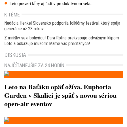
Leto preverí kĺby aj ľudí v produktívnom veku
K TÉME
Nadácia Henkel Slovensko podporila folklórny festival, ktorý spája
generácie už 23 rokov
Z mníšky sexi bohyňou! Dara Rolins prekvapuje odvážnym klipom
Leto a odkazuje mužom: Máme vás prečítaných!
DISKUSIA
NAJČÍTANEJŠIE ZA 24 HODÍN
Leto na Baťáku opäť ožíva. Euphoria
Garden v Skalici je späť s novou sériou
open-air eventov