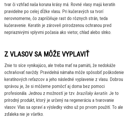
tvar či vzhľad naša koruna krásy má. Rovné vlasy majú keratín
pravidelne po celej dĺžke vlasu. Pri kučeravých sa tvorí
nerovnomerne, čo zapríčiňuje rast do rôznych strán, teda
kučeravenie. Keratín je zároveň prirodzenou ochranou pred
nepriaznivými vplyvmi počasia ako vietor, chlad alebo slnko.
Z VLASOV SA MÔŽE VYPLAVIŤ
Znie to síce vynikajúco, ale treba mať na pamäti, že nedokáže
ochraňovať navždy. Pravidelná námaha môže spôsobiť poškodenie
keratínových reťazcov a jeho následné vyplavenie z vlasu. Dobrou
správou je, že si môžeme pomôcť aj doma bez pomoci
profesionála. Jednou z možností je tzv.
brazílsky keratín
. Je to
prírodný produkt, ktorý je určený na regeneráciu a tvarovanie
vlasov. Vlas sa opraví a výsledky vidno už po prvom použití. To ale
zďaleka nie je všetko.