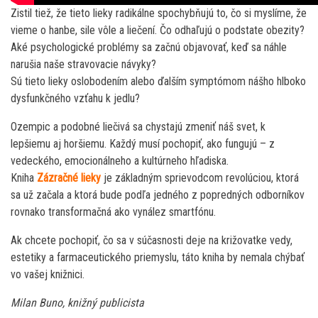
Zistil tiež, že tieto lieky radikálne spochybňujú to, čo si myslíme, že
vieme o hanbe, sile vôle a liečení. Čo odhaľujú o podstate obezity?
Aké psychologické problémy sa začnú objavovať, keď sa náhle
narušia naše stravovacie návyky?
Sú tieto lieky oslobodením alebo ďalším symptómom nášho hlboko
dysfunkčného vzťahu k jedlu?
Ozempic a podobné liečivá sa chystajú zmeniť náš svet, k
lepšiemu aj horšiemu. Každý musí pochopiť, ako fungujú – z
vedeckého, emocionálneho a kultúrneho hľadiska.
Kniha
Zázračné lieky
je základným sprievodcom revolúciou, ktorá
sa už začala a ktorá bude podľa jedného z popredných odborníkov
rovnako transformačná ako vynález smartfónu.
Ak chcete pochopiť, čo sa v súčasnosti deje na križovatke vedy,
estetiky a farmaceutického priemyslu, táto kniha by nemala chýbať
vo vašej knižnici.
Milan Buno, knižný publicista