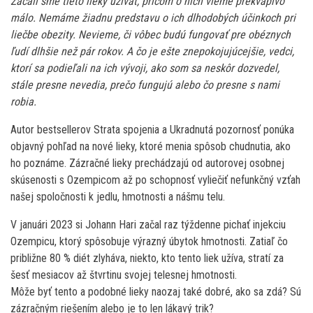
Začali sme tieto lieky užívať, pričom o nich vieme prekvapivo
málo. Nemáme žiadnu predstavu o ich dlhodobých účinkoch pri
liečbe obezity. Nevieme, či vôbec budú fungovať pre obéznych
ľudí dlhšie než pár rokov. A čo je ešte znepokojujúcejšie, vedci,
ktorí sa podieľali na ich vývoji, ako som sa neskôr dozvedel,
stále presne nevedia, prečo fungujú alebo čo presne s nami
robia.
Autor bestsellerov Strata spojenia a Ukradnutá pozornosť ponúka
objavný pohľad na nové lieky, ktoré menia spôsob chudnutia, ako
ho poznáme. Zázračné lieky prechádzajú od autorovej osobnej
skúsenosti s Ozempicom až po schopnosť vyliečiť nefunkčný vzťah
našej spoločnosti k jedlu, hmotnosti a nášmu telu.
V januári 2023 si Johann Hari začal raz týždenne pichať injekciu
Ozempicu, ktorý spôsobuje výrazný úbytok hmotnosti. Zatiaľ čo
približne 80 % diét zlyháva, niekto, kto tento liek užíva, stratí za
šesť mesiacov až štvrtinu svojej telesnej hmotnosti.
Môže byť tento a podobné lieky naozaj také dobré, ako sa zdá? Sú
zázračným riešením alebo je to len lákavý trik?