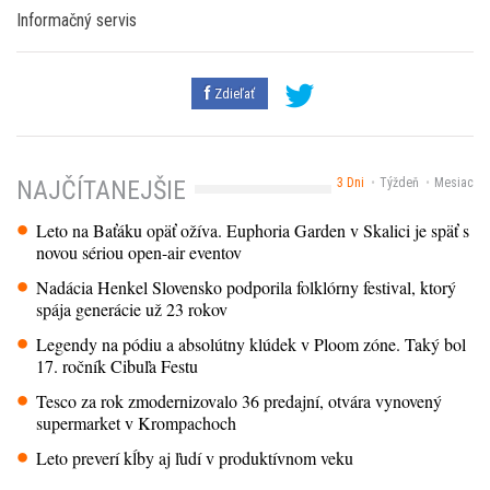
Informačný servis
Zdieľať
3 Dni
Týždeň
Mesiac
NAJČÍTANEJŠIE
Leto na Baťáku opäť ožíva. Euphoria Garden v Skalici je späť s
novou sériou open-air eventov
Nadácia Henkel Slovensko podporila folklórny festival, ktorý
spája generácie už 23 rokov
Legendy na pódiu a absolútny klúdek v Ploom zóne. Taký bol
17. ročník Cibuľa Festu
Tesco za rok zmodernizovalo 36 predajní, otvára vynovený
supermarket v Krompachoch
Leto preverí kĺby aj ľudí v produktívnom veku