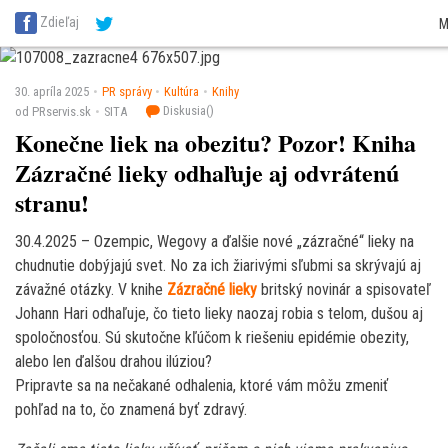
SITA Energetika
SITA Zdravotníctvo
SITA Financie
SITA Doprava
SITA Pot
Zdieľaj
M
SITA Reality
SITA Školstvo
SITA Vidiek
30. apríla 2025
PR správy
Kultúra
Knihy
Diskusia(
)
od PRservis.sk
SITA
Konečne liek na obezitu? Pozor! Kniha
Zázračné lieky odhaľuje aj odvrátenú
stranu!
30.4.2025 – Ozempic, Wegovy a ďalšie nové „zázračné“ lieky na
chudnutie dobýjajú svet. No za ich žiarivými sľubmi sa skrývajú aj
závažné otázky. V knihe
Zázračné lieky
britský novinár a spisovateľ
Johann Hari odhaľuje, čo tieto lieky naozaj robia s telom, dušou aj
spoločnosťou. Sú skutočne kľúčom k riešeniu epidémie obezity,
alebo len ďalšou drahou ilúziou?
Pripravte sa na nečakané odhalenia, ktoré vám môžu zmeniť
pohľad na to, čo znamená byť zdravý.