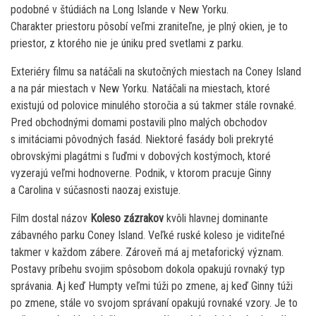
podobné v štúdiách na Long Islande v New Yorku.
Charakter priestoru pôsobí veľmi zraniteľne, je plný okien, je to
priestor, z ktorého nie je úniku pred svetlami z parku.
Exteriéry filmu sa natáčali na skutočných miestach na Coney Island
a na pár miestach v New Yorku. Natáčali na miestach, ktoré
existujú od polovice minulého storočia a sú takmer stále rovnaké.
Pred obchodnými domami postavili plno malých obchodov
s imitáciami pôvodných fasád. Niektoré fasády boli prekryté
obrovskými plagátmi s ľuďmi v dobových kostýmoch, ktoré
vyzerajú veľmi hodnoverne. Podnik, v ktorom pracuje Ginny
a Carolina v súčasnosti naozaj existuje.
Film dostal názov
Koleso zázrakov
kvôli hlavnej dominante
zábavného parku Coney Island. Veľké ruské koleso je viditeľné
takmer v každom zábere. Zároveň má aj metaforický význam.
Postavy príbehu svojim spôsobom dokola opakujú rovnaký typ
správania. Aj keď Humpty veľmi túži po zmene, aj keď Ginny túži
po zmene, stále vo svojom správaní opakujú rovnaké vzory. Je to