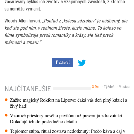
začarovaný cyklus ich životov a vzájomných závislostí, z ktorého
sa nemôžu vymaniť.
Woody Allen hovorí:
„Pohľad z „kolesa zázrakov“ je nádherný, ale
keď ste pod ním, v reálnom živote, kúzlo mizne. To koleso vo
filme symbolizuje prvok romantiky a krásy, ale tiež prvok
márnosti a zmaru.“
Zdieľať
3 Dni
Týždeň
Mesiac
NAJČÍTANEJŠIE
Zažite magický Rokfort na Liptove: čaká vás deň plný kúziel a
živý had!
Vzorové priestory nového pavilónu už preverujú zdravotníci.
Dolaďujú ich do posledného detailu
Teplomer stúpa, rituál zostáva nedotknutý: Prečo káva a čaj v