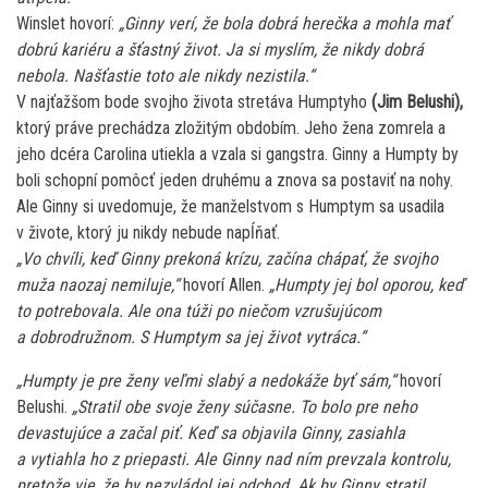
Winslet hovorí:
„Ginny verí, že bola dobrá herečka a mohla mať
dobrú kariéru a šťastný život. Ja si myslím, že nikdy dobrá
nebola. Našťastie toto ale nikdy nezistila.“
V najťažšom bode svojho života stretáva Humptyho
(Jim Belushi),
ktorý práve prechádza zložitým obdobím. Jeho žena zomrela a
jeho dcéra Carolina utiekla a vzala si gangstra. Ginny a Humpty by
boli schopní pomôcť jeden druhému a znova sa postaviť na nohy.
Ale Ginny si uvedomuje, že manželstvom s Humptym sa usadila
v živote, ktorý ju nikdy nebude napĺňať.
„Vo chvíli, keď Ginny prekoná krízu, začína chápať, že svojho
muža naozaj nemiluje,“
hovorí Allen.
„Humpty jej bol oporou, keď
to potrebovala. Ale ona túži po niečom vzrušujúcom
a dobrodružnom. S Humptym sa jej život vytráca.“
„Humpty je pre ženy veľmi slabý a nedokáže byť sám,“
hovorí
Belushi.
„Stratil obe svoje ženy súčasne. To bolo pre neho
devastujúce a začal piť. Keď sa objavila Ginny, zasiahla
a vytiahla ho z priepasti. Ale Ginny nad ním prevzala kontrolu,
pretože vie, že by nezvládol jej odchod. Ak by Ginny stratil,