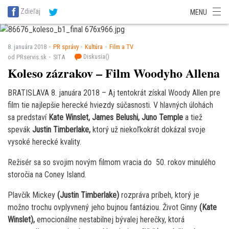
SITA Energetika
SITA Zdravotníctvo
SITA Financie
SITA Doprava
Zdieľaj
MENU
SITA Potravinárstvo
SITA Reality
SITA Školstvo
SITA Vidiek
8. januára 2018
PR správy
Kultúra
Film a TV
Diskusia(
)
od PRservis.sk
SITA
Koleso zázrakov – Film Woodyho Allena
BRATISLAVA 8. januára 2018 – Aj tentokrát získal Woody Allen pre
film tie najlepšie herecké hviezdy súčasnosti. V hlavných úlohách
sa predstaví
Kate Winslet, James Belushi, Juno Temple
a tiež
spevák
Justin Timberlake,
ktorý už niekoľkokrát dokázal svoje
vysoké herecké kvality.
Režisér sa so svojim novým filmom vracia do 50. rokov minulého
storočia na Coney Island.
Plavčík Mickey
(Justin Timberlake)
rozpráva príbeh, ktorý je
možno trochu ovplyvnený jeho bujnou fantáziou. Život Ginny
(Kate
Winslet),
emocionálne nestabilnej bývalej herečky, ktorá