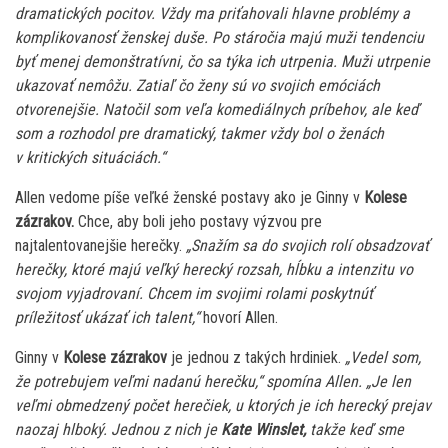
dramatických pocitov. Vždy ma priťahovali hlavne problémy a
komplikovanosť ženskej duše. Po stáročia majú muži tendenciu
byť menej demonštratívni, čo sa týka ich utrpenia. Muži utrpenie
ukazovať nemôžu. Zatiaľ čo ženy sú vo svojich emóciách
otvorenejšie. Natočil som veľa komediálnych príbehov, ale keď
som a rozhodol pre dramatický, takmer vždy bol o ženách
v kritických situáciách.“
Allen vedome píše veľké ženské postavy ako je Ginny v
Kolese
zázrakov.
Chce, aby boli jeho postavy výzvou pre
najtalentovanejšie herečky.
„Snažím sa do svojich rolí obsadzovať
herečky, ktoré majú veľký herecký rozsah, hĺbku a intenzitu vo
svojom vyjadrovaní. Chcem im svojimi rolami poskytnúť
príležitosť ukázať ich talent,“
hovorí Allen.
Ginny v
Kolese zázrakov
je jednou z takých hrdiniek.
„Vedel som,
že potrebujem veľmi nadanú herečku,“ spomína Allen. „Je len
veľmi obmedzený počet herečiek, u ktorých je ich herecký prejav
naozaj hlboký. Jednou z nich je
Kate Winslet,
takže keď sme