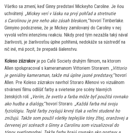
Všetko sa zmení, keď Ginny predstaví Mickeyho Caroline. Je ňou
uchvátený.
„Mickey verí v lásku na prvý pohľad a stretnutie
s Carolinou je pre neho ako zásah bleskom,“
hovorí Timberlake.
Ginnyino podozrenie, že je Mickey zamilovaný do Caroliny v nej
vyvolá veľmi intenzívnu reakciu. Nikdy pred tým nezažila taký nával
žiarlivosti, je žiarlivosťou úplne pohltená, nedokáže sa sústrediť na
nič iné, má pocit, že prepadá šialenstvu.
Koleso zázrakov
je po Café Society druhým filmom, na ktorom
Allen spolupracoval s kameramanom Vittoriem Storarem.
„Vittorio
je geniálny kameraman, takže má úplne jasné predstavy,“
hovorí
Allen. Pre Koleso zázrakov navrhol Storaro Allenovi vo vizuálnom
stvárnení filmu odlíšiť farby a svietenie pre scény hlavných
ženských rolí.
„Verím, že svetlo a farba môže byť použitá rovnako
ako hudba a dialógy,“
hovorí Storaro.
„Každá farba má svoju
fyziológiu. Teplé farby zvyšujú krvný tlak a veľmi studené ho
znižujú. Takže som použil všetky teplejšie tóny žltej, oranžovej a
červenej pri scénach s Ginny a Carolinu som vizualizoval do
tónov svetlomodrej. Takže farby hrajú rovnako ako postavy a