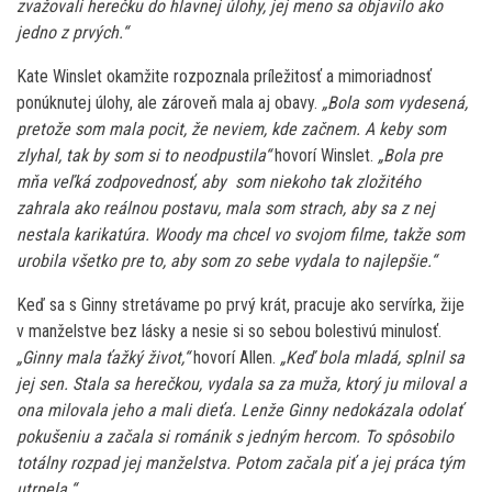
zvažovali herečku do hlavnej úlohy, jej meno sa objavilo ako
jedno z prvých.“
Kate Winslet okamžite rozpoznala príležitosť a mimoriadnosť
ponúknutej úlohy, ale zároveň mala aj obavy.
„Bola som vydesená,
pretože som mala pocit, že neviem, kde začnem. A keby som
zlyhal, tak by som si to neodpustila“
hovorí Winslet.
„Bola pre
mňa veľká zodpovednosť, aby som niekoho tak zložitého
zahrala ako reálnou postavu, mala som strach, aby sa z nej
nestala karikatúra. Woody ma chcel vo svojom filme, takže som
urobila všetko pre to, aby som zo sebe vydala to najlepšie.“
Keď sa s Ginny stretávame po prvý krát, pracuje ako servírka, žije
v manželstve bez lásky a nesie si so sebou bolestivú minulosť.
„Ginny mala ťažký život,“
hovorí Allen.
„Keď bola mladá, splnil sa
jej sen. Stala sa herečkou, vydala sa za muža, ktorý ju miloval a
ona milovala jeho a mali dieťa. Lenže Ginny nedokázala odolať
pokušeniu a začala si románik s jedným hercom. To spôsobilo
totálny rozpad jej manželstva. Potom začala piť a jej práca tým
utrpela.“