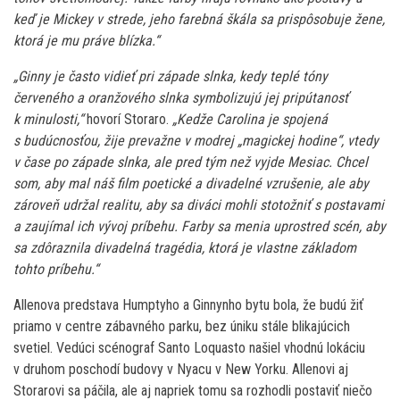
keď je Mickey v strede, jeho farebná škála sa prispôsobuje žene,
ktorá je mu práve blízka.“
„Ginny je často vidieť pri západe slnka, kedy teplé tóny
červeného a oranžového slnka symbolizujú jej pripútanosť
k minulosti,“
hovorí Storaro.
„Kedže Carolina je spojená
s budúcnosťou, žije prevažne v modrej „magickej hodine“, vtedy
v čase po západe slnka, ale pred tým než vyjde Mesiac. Chcel
som, aby mal náš film poetické a divadelné vzrušenie, ale aby
zároveň udržal realitu, aby sa diváci mohli stotožniť s postavami
a zaujímal ich vývoj príbehu. Farby sa menia uprostred scén, aby
sa zdôraznila divadelná tragédia, ktorá je vlastne základom
tohto príbehu.“
Allenova predstava Humptyho a Ginnynho bytu bola, že budú žiť
priamo v centre zábavného parku, bez úniku stále blikajúcich
svetiel. Vedúci scénograf Santo Loquasto našiel vhodnú lokáciu
v druhom poschodí budovy v Nyacu v New Yorku. Allenovi aj
Storarovi sa páčila, ale aj napriek tomu sa rozhodli postaviť niečo