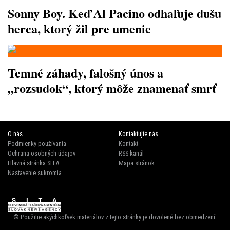
Sonny Boy. Keď Al Pacino odhaľuje dušu
herca, ktorý žil pre umenie
Temné záhady, falošný únos a
„rozsudok“, ktorý môže znamenať smrť
O nás
Kontaktujte nás
Podmienky používania
Kontakt
Ochrana osobných údajov
RSS kanál
Hlavná stránka SITA
Mapa stránok
Nastavenie sukromia
© Použitie akýchkoľvek materiálov z tejto stránky je dovolené bez obmedzení.