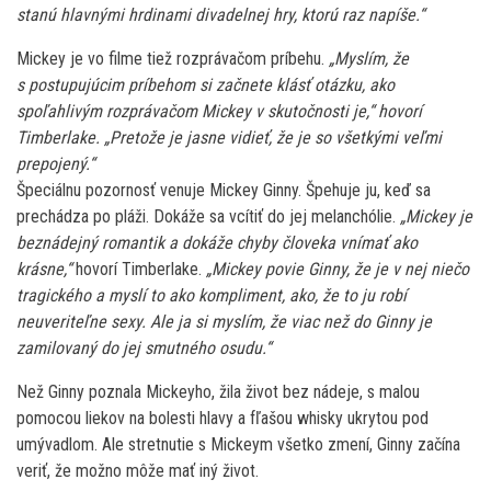
stanú hlavnými hrdinami divadelnej hry, ktorú raz napíše.“
Mickey je vo filme tiež rozprávačom príbehu.
„Myslím, že
s postupujúcim príbehom si začnete klásť otázku, ako
spoľahlivým rozprávačom Mickey v skutočnosti je,“ hovorí
Timberlake. „Pretože je jasne vidieť, že je so všetkými veľmi
prepojený.“
Špeciálnu pozornosť venuje Mickey Ginny. Špehuje ju, keď sa
prechádza po pláži. Dokáže sa vcítiť do jej melanchólie.
„Mickey je
beznádejný romantik a dokáže chyby človeka vnímať ako
krásne,“
hovorí Timberlake.
„Mickey povie Ginny, že je v nej niečo
tragického a myslí to ako kompliment, ako, že to ju robí
neuveriteľne sexy. Ale ja si myslím, že viac než do Ginny je
zamilovaný do jej smutného osudu.“
Než Ginny poznala Mickeyho, žila život bez nádeje, s malou
pomocou liekov na bolesti hlavy a fľašou whisky ukrytou pod
umývadlom. Ale stretnutie s Mickeym všetko zmení, Ginny začína
veriť, že možno môže mať iný život.