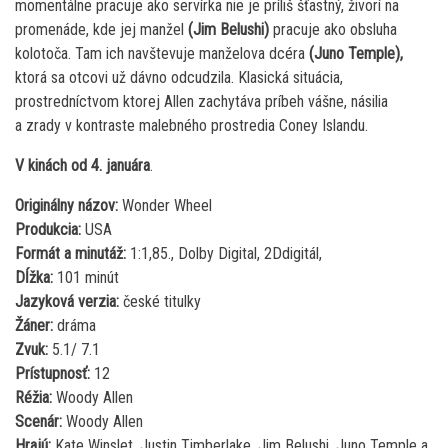
momentálne pracuje ako servírka nie je príliš šťastný, živorí na
promenáde, kde jej manžel
(Jim Belushi)
pracuje ako obsluha
kolotoča. Tam ich navštevuje manželova dcéra
(Juno Temple),
ktorá sa otcovi už dávno odcudzila. Klasická situácia,
prostredníctvom ktorej Allen zachytáva príbeh vášne, násilia
a zrady v kontraste malebného prostredia Coney Islandu.
V kinách od 4. januára
.
Originálny názov:
Wonder Wheel
Produkcia:
USA
Formát a minutáž:
1:1,85., Dolby Digital, 2Ddigitál,
Dĺžka:
101 minút
Jazyková verzia:
české titulky
Žáner:
dráma
Zvuk:
5.1/ 7.1
Prístupnosť:
12
Réžia:
Woody Allen
Scenár:
Woody Allen
Hrajú:
Kate Winslet, Justin Timberlake, Jim Belushi, Juno Temple a