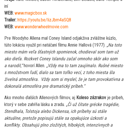
iní
WEB:
www.magicbox.sk
Trailer:
https://youtu.be/IizJbm4aSQ8
WEB:
www.wonderwheelmovie.com
Pre Woodyho Allena mal Coney Island odjakživa zvláštne kúzlo,
túto lokáciu využil pri natáčaní filmu Annie Hallová (1977).
„Na toto
miesto mám veľa šťastných spomienok, chodieval som tam už
ako dieťa. Rozkvet Coney Islandu začal omnoho skôr ako som
a narodil,“
hovorí Allen.
„Vždy ma to tam zaujímalo. Rušné miesto
s množstvom ľudí, dialo sa tam toľko vecí, z toho miesta šla
živelná atmosféra. Vždy som si myslel, že je tam provokatívna a
dokonalá atmosféra pre dramatický príbeh.“
Ako mnoho ďalších Allenových filmov, aj
Koleso zázrakov
je príbeh,
ktorý v sebe zahŕňa lásku a zradu.
„Či už čítate grécke tragédie,
Stendhala, Tolstoja alebo Dickensa, ich príbehy sú stále
aktuálne, pretože popisujú stále sa opakujúce úzkosti a
konflikty. Obsahujú plno zložitých, hlbokých, intenzívnych a