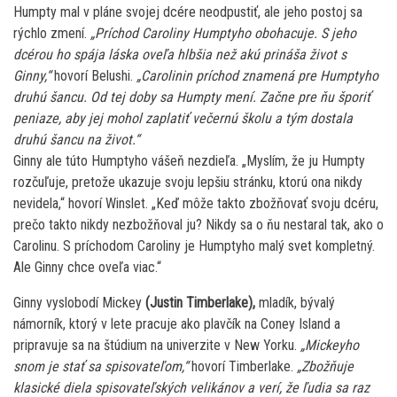
Humpty mal v pláne svojej dcére neodpustiť, ale jeho postoj sa
rýchlo zmení.
„Príchod Caroliny Humptyho obohacuje. S jeho
dcérou ho spája láska oveľa hlbšia než akú prináša život s
Ginny,“
hovorí Belushi.
„Carolinin príchod znamená pre Humptyho
druhú šancu. Od tej doby sa Humpty mení. Začne pre ňu šporiť
peniaze, aby jej mohol zaplatiť večernú školu a tým dostala
druhú šancu na život.“
Ginny ale túto Humptyho vášeň nezdieľa. „Myslím, že ju Humpty
rozčuľuje, pretože ukazuje svoju lepšiu stránku, ktorú ona nikdy
nevidela,“ hovorí Winslet. „Keď môže takto zbožňovať svoju dcéru,
prečo takto nikdy nezbožňoval ju? Nikdy sa o ňu nestaral tak, ako o
Carolinu. S príchodom Caroliny je Humptyho malý svet kompletný.
Ale Ginny chce oveľa viac.“
Ginny vyslobodí Mickey
(Justin Timberlake),
mladík, bývalý
námorník, ktorý v lete pracuje ako plavčík na Coney Island a
pripravuje sa na štúdium na univerzite v New Yorku.
„Mickeyho
snom je stať sa spisovateľom,“
hovorí Timberlake.
„Zbožňuje
klasické diela spisovateľských velikánov a verí, že ľudia sa raz