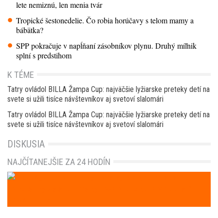
lete nemiznú, len menia tvár
Tropické šestonedelie. Čo robia horúčavy s telom mamy a
bábätka?
SPP pokračuje v napĺňaní zásobníkov plynu. Druhý míľnik
splní s predstihom
K TÉME
Tatry ovládol BILLA Žampa Cup: najväčšie lyžiarske preteky detí na
svete si užili tisíce návštevníkov aj svetoví slalomári
Tatry ovládol BILLA Žampa Cup: najväčšie lyžiarske preteky detí na
svete si užili tisíce návštevníkov aj svetoví slalomári
DISKUSIA
NAJČÍTANEJŠIE ZA 24 HODÍN