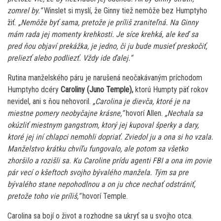
zomrel by.“
Winslet si myslí, že Ginny tiež nemôže bez Humptyho
žiť.
„Nemôže byť sama, pretože je príliš zraniteľná. Na Ginny
mám rada jej momenty krehkosti. Je síce krehká, ale keď sa
pred ňou objaví prekážka, je jedno, či ju bude musieť preskočiť,
preliezť alebo podliezť. Vždy ide ďalej.“
Rutina manželského páru je narušená neočakávaným príchodom
Humptyho dcéry
Caroliny (Juno Temple),
ktorú Humpty päť rokov
nevidel, ani s ňou nehovoril.
„Carolina je dievča, ktoré je na
miestne pomery neobyčajne krásne,“
hovorí Allen.
„Nechala sa
okúzliť miestnym gangstrom, ktorý jej kupoval šperky a dary,
ktoré jej iní chlapci nemohli dopriať. Zviedol ju a ona si ho vzala.
Manželstvo krátku chvíľu fungovalo, ale potom sa všetko
zhoršilo a rozišli sa. Ku Caroline prídu agenti FBI a ona im povie
pár vecí o kšeftoch svojho bývalého manžela. Tým sa pre
bývalého stane nepohodlnou a on ju chce nechať odstrániť,
pretože toho vie príliš,“
hovorí Temple.
Carolina sa bojí o život a rozhodne sa ukryť sa u svojho otca.