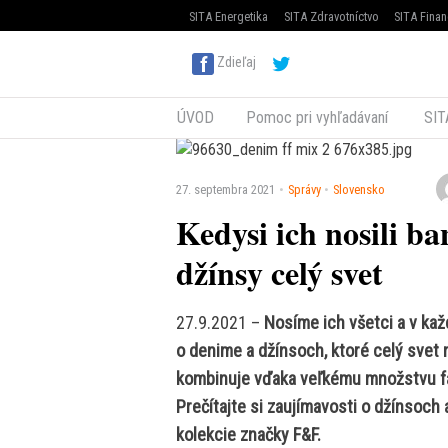
SITA Energetika
SITA Zdravotníctvo
SITA Finan
Zdieľaj
ÚVOD
Pomoc pri vyhľadávaní
SIT
27. septembra 2021
Správy
Slovensko
Kedysi ich nosili ba
džínsy celý svet
27.9.2021 –
Nosíme ich všetci a v kaž
o denime a džínsoch, ktoré celý svet 
kombinuje vďaka veľkému množstvu fari
Prečítajte si zaujímavosti o džínsoch
kolekcie značky F&F.