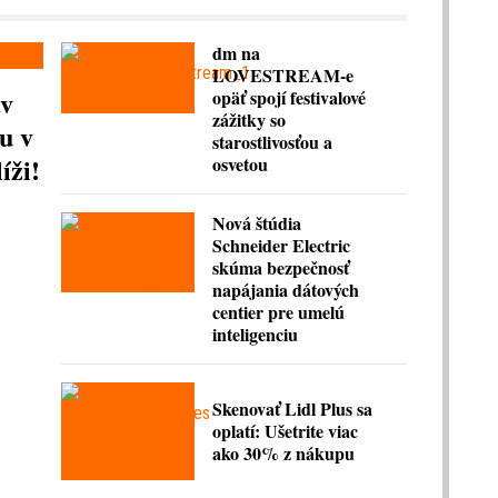
dm na
LOVESTREAM-e
av
opäť spojí festivalové
zážitky so
u v
starostlivosťou a
íži!
osvetou
Nová štúdia
Schneider Electric
skúma bezpečnosť
napájania dátových
centier pre umelú
inteligenciu
Skenovať Lidl Plus sa
oplatí: Ušetrite viac
ako 30% z nákupu