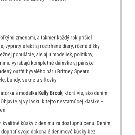
koľkými zmenami, a takmer každý rok prišiel
re, vypratý efekt aj roztrhané diery, rôzne dĺžky
ežnej populácie, ale aj u modeliek, politikov,
denimu vyrábajú kompletné dámske aj pánske
adený outfit bývalého páru Britney Spears
ele, bundy, sukne a šiltovky.
erátorka a modelka
Kelly Brook
, ktorá vie, ako denim
. Objavte aj vy lásku k tejto nestarnúcej klasike –
ieň.
m kvalitné kúsky z denimu za dostupnú cenu. Denim
 a dopriať svoje dokonalé denimové kúsky bez