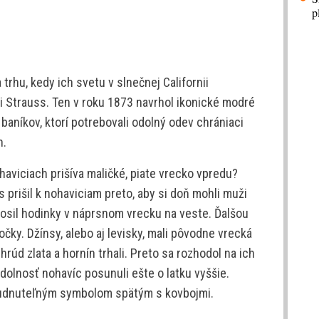
p
 trhu, kedy ich svetu v slnečnej Californii
i Strauss. Ten v roku 1873 navrhol ikonické modré
baníkov, ktorí potrebovali odolný odev chrániaci
h.
haviciach prišíva maličké, piate vrecko vpredu?
 prišil k nohaviciam preto, aby si doň mohli muži
nosil hodinky v náprsnom vrecku na veste. Ďalšou
čky. Džínsy, alebo aj levisky, mali pôvodne vrecká
hrúd zlata a hornín trhali. Preto sa rozhodol na ich
dolnosť nohavíc posunuli ešte o latku vyššie.
budnuteľným symbolom spätým s kovbojmi.