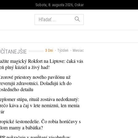
Sobota, 8. augusta 2026, Oskar
Hľadať:
ČÍTANEJŠIE
3 Dni
Týždeň
Mesiac
ažite magický Rokfort na Liptove: čaká vás
eň plný kúziel a živý had!
zorové priestory nového pavilónu už
reverujú zdravotníci. Dolaďujú ich do
osledného detailu
eplomer stúpa, rituál zostáva nedotknutý:
rečo káva a čaj v lete nemiznú, len menia
vár
ropické šestonedelie. Čo robia horúčavy s
elom mamy a bábätka?
PP pokračuje v napĺňaní zásobníkov