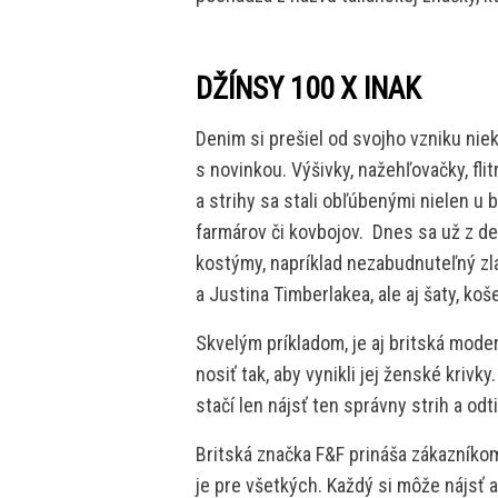
DŽÍNSY 100 X INAK
Denim si prešiel od svojho vzniku nie
s novinkou. Výšivky, nažehľovačky, flit
a strihy sa stali obľúbenými nielen u b
farmárov či kovbojov. Dnes sa už z 
kostýmy, napríklad nezabudnuteľný zl
a Justina Timberlakea, ale aj šaty, koš
Skvelým príkladom, je aj britská mod
nosiť tak, aby vynikli jej ženské krivky
stačí len nájsť ten správny strih a odt
Britská značka F&F prináša zákazníko
je pre všetkých. Každý si môže nájsť