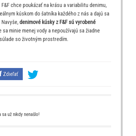
y. F&F chce poukázať na krásu a variabilitu denimu,
deálnym kúskom do šatníka každého z nás a dajú sa
. Navyše,
denimové kúsky z F&F sú vyrobené
be sa minie menej vody a nepoužívajú sa žiadne
v súlade so životným prostredím.
Zdieľať
a sa už nikdy nenašlo!