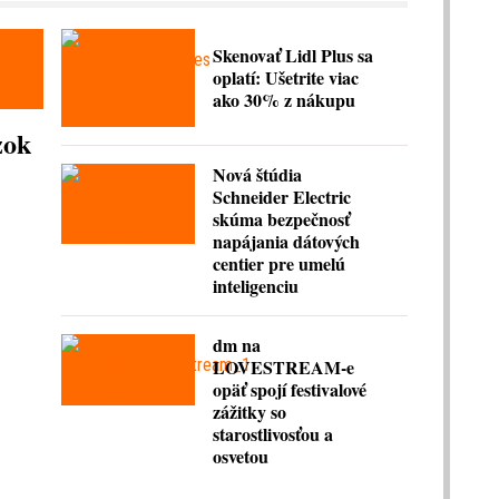
Skenovať Lidl Plus sa
oplatí: Ušetrite viac
ako 30% z nákupu
zok
Nová štúdia
Schneider Electric
skúma bezpečnosť
napájania dátových
centier pre umelú
inteligenciu
dm na
LOVESTREAM-e
opäť spojí festivalové
zážitky so
starostlivosťou a
osvetou