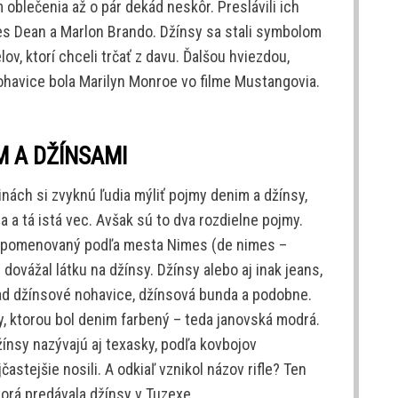
 oblečenia až o pár dekád neskôr. Preslávili ich
s Dean a Marlon Brando. Džínsy sa stali symbolom
v, ktorí chceli trčať z davu. Ďalšou hviezdou,
ohavice bola Marilyn Monroe vo filme Mustangovia.
M A DŽÍNSAMI
inách si zvyknú ľudia mýliť pojmy denim a džínsy,
a a tá istá vec. Avšak sú to dva rozdielne pojmy.
 je pomenovaný podľa mesta Nimes (de nimes –
dovážal látku na džínsy. Džínsy alebo aj inak jeans,
lad džínsové nohavice, džínsová bunda a podobne.
, ktorou bol denim farbený – teda janovská modrá.
ínsy nazývajú aj texasky, podľa kovbojov
častejšie nosili. A odkiaľ vznikol názov rifle? Ten
torá predávala džínsy v Tuzexe.