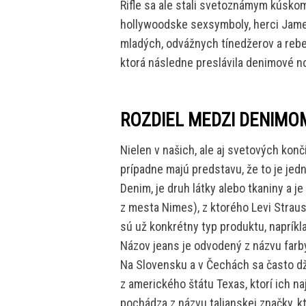
Rifle sa ale stali svetoznámym kúskom
hollywoodske sexsymboly, herci Jame
mladých, odvážnych tínedžerov a rebelo
ktorá následne preslávila denimové n
ROZDIEL MEDZI DENIMO
Nielen v našich, ale aj svetových konč
prípadne majú predstavu, že to je jedn
Denim, je druh látky alebo tkaniny a
z mesta Nimes), z ktorého Levi Straus 
sú už konkrétny typ produktu, naprík
Názov jeans je odvodený z názvu farby
Na Slovensku a v Čechách sa často dž
z amerického štátu Texas, ktorí ich naj
pochádza z názvu talianskej značky, k