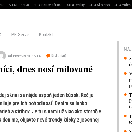
cie
SITA Doprava
SITA Potravinárstvo
SITA Reality
SITA Školstvo
SITA Vidiek
A
PR Servis
Kontakt
NAJ
Diskusia(
)
od PRservis.sk
SITA
Z
d
níci, dnes nosí milované
V
p
p
T
dej skrini sa nájde aspoň jeden kúsok. Reč je
P
miluje pre ich pohodlnosť. Denim sa ľahko
t
eb a strihov. Je tu s nami už viac ako storočie.
T
 a denime, objavte nové trendy kúsky z jesennej
t
S