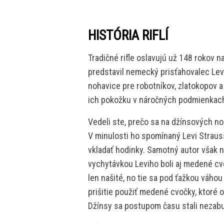
HISTÓRIA RIFLÍ
Tradičné rifle oslavujú už 148 rokov na
predstavil nemecký prisťahovalec Lev
nohavice pre robotníkov, zlatokopov a 
ich pokožku v náročných podmienkac
Vedeli ste, prečo sa na džínsových no
V minulosti ho spomínaný Levi Strauss
vkladať hodinky. Samotný autor však 
vychytávkou Leviho boli aj medené cvo
len našité, no tie sa pod ťažkou váhou 
prišitie použiť medené cvočky, ktoré o
Džínsy sa postupom času stali neza