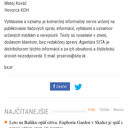
Matej Kováč
Hovorca KDH
Vyhlásenia a oznamy je komerčný informačný servis určený na
publikovanie tlačových správ, informácií, vyhlásení a oznamov
určených médiám a verejnosti. Texty sú vysielané v znení,
dodanom klientom, bez redakčnej úpravy. Agentúra SITA je
distribútorom týchto informácií a za ich obsahovú a štylistickú
úroveň nezodpovedá. E-mail: prservis@sita.sk .
bx;nr
Zdieľať
3 Dni
Týždeň
Mesiac
NAJČÍTANEJŠIE
Leto na Baťáku opäť ožíva. Euphoria Garden v Skalici je späť s
novou sériou open-air eventov