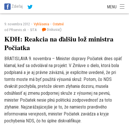
SITA Energetika
SITA Zdravotníctvo
SITA Financie
SITA Doprava
Zdieľaj
MENU
SITA Potravinárstvo
SITA Reality
SITA Školstvo
SITA Vidiek
9. novembra 2012
Vyhlásenia
Ostatné
Diskusia(
)
od PRservis.sk
SITA
KDH: Reakcia na ďalšiu lož ministra
Počiatka
BRATISLAVA 9. novembra – Minister dopravy Počiatek dnes opäť
klamal, keď sa odvolával na projekt. V Zmluve o dielo, ktorá bola
podpísaná a je aj právne záväzná, je explicitne uvedené, že pri
tomto moste má byť použitá výsuvná skruž. Potom, čo NDS
dvakrát pochybila, pretože okrem zlyhania dozoru, musela
odsúhlasiť aj zmenu podpornej skruže z výsuvnej na pevnú,
minister Počiatek nesie plnú politickú zodpovednosť za toto
zlyhanie. Najzarážajúcejšie je to, že namiesto pravdivého
informovania verejnosti, minister Počiatek zavádza a kryje
pochybenia NDS, čo ho úplne diskvalifikuje.