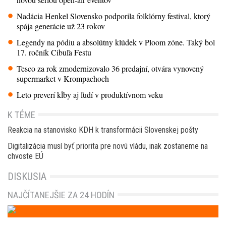
Nadácia Henkel Slovensko podporila folklórny festival, ktorý
spája generácie už 23 rokov
Legendy na pódiu a absolútny klúdek v Ploom zóne. Taký bol
17. ročník Cibuľa Festu
Tesco za rok zmodernizovalo 36 predajní, otvára vynovený
supermarket v Krompachoch
Leto preverí kĺby aj ľudí v produktívnom veku
K TÉME
Reakcia na stanovisko KDH k transformácii Slovenskej pošty
Digitalizácia musí byť priorita pre novú vládu, inak zostaneme na
chvoste EÚ
DISKUSIA
NAJČÍTANEJŠIE ZA 24 HODÍN