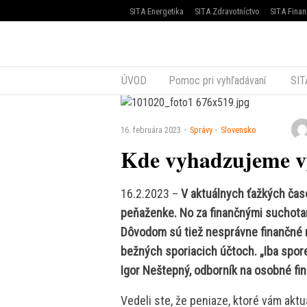
SITA Energetika
SITA Zdravotníctvo
SITA Finan
ÚVOD
Pomoc pri vyhľadávaní
SIT
16. februára 2023
Správy
Slovensko
Kde vyhadzujeme vy
16.2.2023 –
V aktuálnych ťažkých čas
peňaženke. No za finančnými suchotam
Dôvodom sú tiež nesprávne finančné ná
bežných sporiacich účtoch. „Iba spore
Igor Neštepný, odborník na osobné f
Vedeli ste, že peniaze, ktoré vám akt