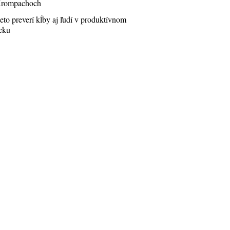
rompachoch
eto preverí kĺby aj ľudí v produktívnom
eku