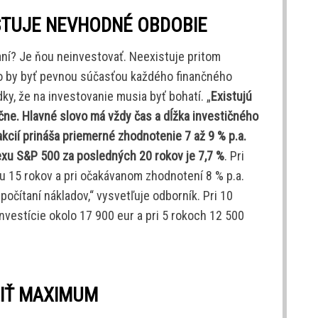
ISTUJE NEVHODNÉ OBDOBIE
aní? Je ňou neinvestovať. Neexistuje pritom
o by byť pevnou súčasťou každého finančného
y, že na investovanie musia byť bohatí. „
Existujú
čne. Hlavné slovo má vždy čas a dĺžka investičného
kcií prináša priemerné zhodnotenie 7 až 9 % p.a.
xu S&P 500 za posledných 20 rokov je 7,7 %
. Pri
u 15 rokov a pri očakávanom zhodnotení 8 % p.a.
dpočítaní nákladov,“ vysvetľuje odborník. Pri 10
vestície okolo 17 900 eur a pri 5 rokoch 12 500
ŽIŤ MAXIMUM