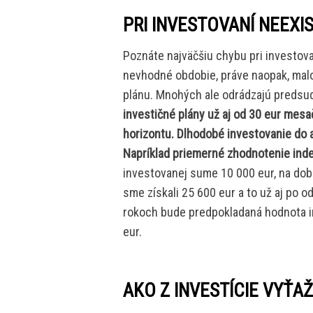
PRI INVESTOVANÍ NEEX
Poznáte najväčšiu chybu pri investov
nevhodné obdobie, práve naopak, mal
plánu. Mnohých ale odrádzajú predsudk
investičné plány už aj od 30 eur mesa
horizontu. Dlhodobé investovanie do a
Napríklad priemerné zhodnotenie inde
investovanej sume 10 000 eur, na dob
sme získali 25 600 eur a to už aj po o
rokoch bude predpokladaná hodnota in
eur.
AKO Z INVESTÍCIE VYŤA