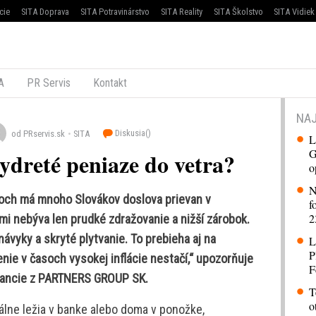
cie
SITA Doprava
SITA Potravinárstvo
SITA Reality
SITA Školstvo
SITA Vidiek
A
PR Servis
Kontakt
NAJ
Diskusia(
)
od PRservis.sk
SITA
L
G
dreté peniaze do vetra?
o
N
och má mnoho Slovákov doslova prievan v
f
2
i nebýva len prudké zdražovanie a nižší zárobok.
vyky a skryté plytvanie. To prebieha aj na
L
P
nie v časoch vysokej inflácie nestačí,“ upozorňuje
F
inancie z PARTNERS GROUP SK.
T
o
uálne ležia v banke alebo doma v ponožke,