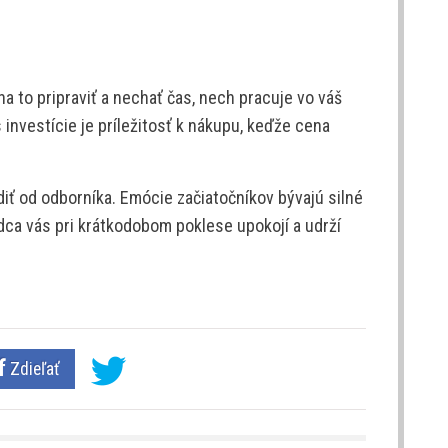
 na to pripraviť a nechať čas, nech pracuje vo váš
nvestície je príležitosť k nákupu, keďže cena
diť od odborníka. Emócie začiatočníkov bývajú silné
dca vás pri krátkodobom poklese upokojí a udrží
Zdieľať