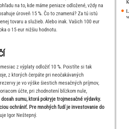
K
ohľadu na to, kde máme peniaze odložené, vždy na
L
dosahuje úroveň 15 %. Čo to znamená? Za tú istú
v
nej tovaru a služieb. Alebo inak. Vašich 100 eur
roka o 15 eur nižšiu hodnotu.
ČÍ
mesiac z výplaty odložiť 10 %. Poistíte si tak
oje, z ktorých čerpáte pri neočakávaných
rezervy je vo výške šiestich mesačných príjmov,
oriacom účte, pri zhodnotení blízkom nule,
a dosah sumu, ktorá pokryje trojmesačné výdavky.
ciou ochrániť. Pre mnohých ľudí je investovanie do
je Igor Neštepný.