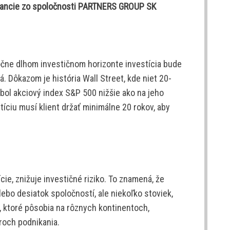
inancie zo spoločnosti PARTNERS GROUP SK
točne dlhom investičnom horizonte investícia bude
 Dôkazom je história Wall Street, kde niet 20-
bol akciový index S&P 500 nižšie ako na jeho
tíciu musí klient držať minimálne 20 rokov, aby
ície, znižuje investičné riziko. To znamená, že
ebo desiatok spoločností, ale niekoľko stoviek,
, ktoré pôsobia na rôznych kontinentoch,
roch podnikania.