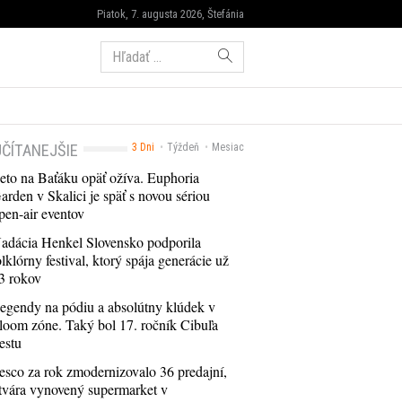
Piatok, 7. augusta 2026, Štefánia
Hľadať:
ČÍTANEJŠIE
3 Dni
Týždeň
Mesiac
eto na Baťáku opäť ožíva. Euphoria
arden v Skalici je späť s novou sériou
pen-air eventov
adácia Henkel Slovensko podporila
olklórny festival, ktorý spája generácie už
3 rokov
egendy na pódiu a absolútny klúdek v
loom zóne. Taký bol 17. ročník Cibuľa
estu
esco za rok zmodernizovalo 36 predajní,
tvára vynovený supermarket v