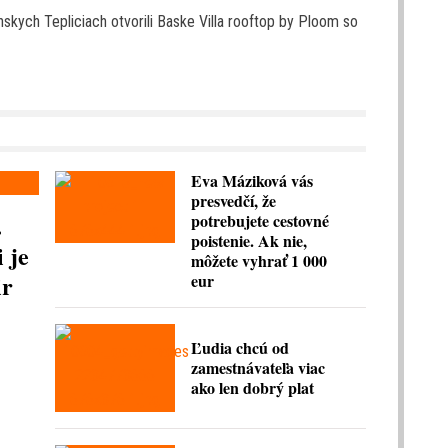
skych Tepliciach otvorili Baske Villa rooftop by Ploom so
Eva Máziková vás
presvedčí, že
.
potrebujete cestovné
poistenie. Ak nie,
 je
môžete vyhrať 1 000
ir
eur
Ľudia chcú od
zamestnávateľa viac
ako len dobrý plat