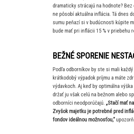
dramaticky strácajú na hodnote? Bez 
ne pôsobí aktuálna inflácia. Tá dnes 
sumu peňazí si v budúcnosti kúpite me
bude mať pri inflácii 15 % v priebehu 
BEŽNÉ SPORENIE NESTA
Podľa odborníkov by ste si mali každý 
krátkodobý výpadok príjmu a máte zdr
výdavkoch. Aj keď by optimálna výška 
držať ju však celú na bežnom alebo sp
odborníci neodporúčajú.
„Stačí mať n
Zvyšok majetku je potrebné pred inflá
fondov ideálnou možnosťou,“
upozorňu