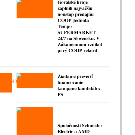
Goralské kroje
zaplnili najväčšiu
nonstop predajňu
COOP Jednota
Tempo
SUPERMARKET
24/7 na Slovensku. V
Zákamennom vznikol
prvý COOP rekord
Žiadame preveriť
financovanie
kampane kandidátov
PS
Spoločnosti Schneider
Electric a AMD