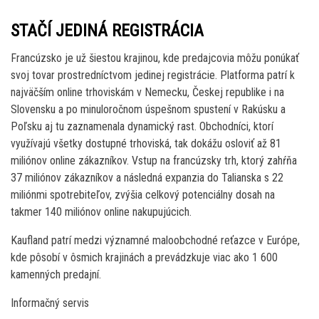
STAČÍ JEDINÁ REGISTRÁCIA
Francúzsko je už šiestou krajinou, kde predajcovia môžu ponúkať
svoj tovar prostredníctvom jedinej registrácie. Platforma patrí k
najväčším online trhoviskám v Nemecku, Českej republike i na
Slovensku a po minuloročnom úspešnom spustení v Rakúsku a
Poľsku aj tu zaznamenala dynamický rast. Obchodníci, ktorí
využívajú všetky dostupné trhoviská, tak dokážu osloviť až 81
miliónov online zákazníkov. Vstup na francúzsky trh, ktorý zahŕňa
37 miliónov zákazníkov a následná expanzia do Talianska s 22
miliónmi spotrebiteľov, zvýšia celkový potenciálny dosah na
takmer 140 miliónov online nakupujúcich.
Kaufland patrí medzi významné maloobchodné reťazce v Európe,
kde pôsobí v ôsmich krajinách a prevádzkuje viac ako 1 600
kamenných predajní.
Informačný servis