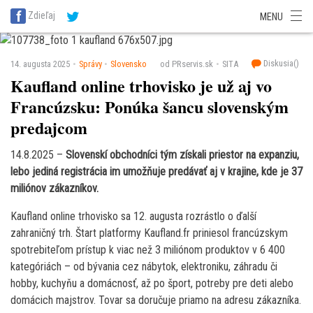
SITA Energetika
SITA Zdravotníctvo
SITA Financie
SITA Doprava
Zdieľaj
MENU
SITA Potravinárstvo
SITA Reality
SITA Školstvo
SITA Vidiek
Diskusia(
)
14. augusta 2025
Správy
Slovensko
od PRservis.sk
SITA
Kaufland online trhovisko je už aj vo
Francúzsku: Ponúka šancu slovenským
predajcom
14.8.2025 –
Slovenskí obchodníci tým získali priestor na expanziu,
lebo jediná registrácia im umožňuje predávať aj v krajine, kde je 37
miliónov zákazníkov.
Kaufland online trhovisko sa 12. augusta rozrástlo o ďalší
zahraničný trh. Štart platformy Kaufland.fr priniesol francúzskym
spotrebiteľom prístup k viac než 3 miliónom produktov v 6 400
kategóriách – od bývania cez nábytok, elektroniku, záhradu či
hobby, kuchyňu a domácnosť, až po šport, potreby pre deti alebo
domácich majstrov. Tovar sa doručuje priamo na adresu zákazníka.