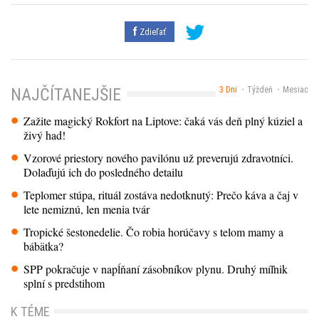
Zdieľať
3 Dni
Týždeň
Mesiac
NAJČÍTANEJŠIE
Zažite magický Rokfort na Liptove: čaká vás deň plný kúziel a
živý had!
Vzorové priestory nového pavilónu už preverujú zdravotníci.
Dolaďujú ich do posledného detailu
Teplomer stúpa, rituál zostáva nedotknutý: Prečo káva a čaj v
lete nemiznú, len menia tvár
Tropické šestonedelie. Čo robia horúčavy s telom mamy a
bábätka?
SPP pokračuje v napĺňaní zásobníkov plynu. Druhý míľnik
splní s predstihom
K TÉME