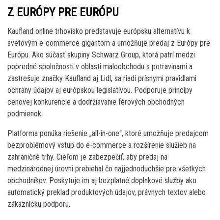
Z EURÓPY PRE EURÓPU
Kaufland online trhovisko predstavuje európsku alternatívu k
svetovým e-commerce gigantom a umožňuje predaj z Európy pre
Európu. Ako súčasť skupiny Schwarz Group, ktorá patrí medzi
popredné spoločnosti v oblasti maloobchodu s potravinami a
zastrešuje značky Kaufland aj Lidl, sa riadi prísnymi pravidlami
ochrany údajov aj európskou legislatívou. Podporuje princípy
cenovej konkurencie a dodržiavanie férových obchodných
podmienok.
Platforma ponúka riešenie „all-in-one“, ktoré umožňuje predajcom
bezproblémový vstup do e-commerce a rozšírenie služieb na
zahraničné trhy. Cieľom je zabezpečiť, aby predaj na
medzinárodnej úrovni prebiehal čo najjednoduchšie pre všetkých
obchodníkov. Poskytuje im aj bezplatné doplnkové služby ako
automatický preklad produktových údajov, právnych textov alebo
zákaznícku podporu.