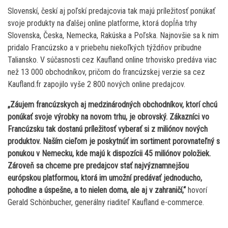
Slovenskí, českí aj poľskí predajcovia tak majú príležitosť ponúkať
svoje produkty na ďalšej online platforme, ktorá dopĺňa trhy
Slovenska, Česka, Nemecka, Rakúska a Poľska. Najnovšie sa k nim
pridalo Francúzsko a v priebehu niekoľkých týždňov pribudne
Taliansko. V súčasnosti cez Kaufland online trhovisko predáva viac
než 13 000 obchodníkov, pričom do francúzskej verzie sa cez
Kaufland.fr zapojilo vyše 2 800 nových online predajcov.
„Záujem francúzskych aj medzinárodných obchodníkov, ktorí chcú
ponúkať svoje výrobky na novom trhu, je obrovský. Zákazníci vo
Francúzsku tak dostanú príležitosť vyberať si z miliónov nových
produktov. Naším cieľom je poskytnúť im sortiment porovnateľný s
ponukou v Nemecku, kde majú k dispozícii 45 miliónov položiek.
Zároveň sa chceme pre predajcov stať najvýznamnejšou
európskou platformou, ktorá im umožní predávať jednoducho,
pohodlne a úspešne, a to nielen doma, ale aj v zahraničí,“
hovorí
Gerald Schönbucher, generálny riaditeľ Kaufland e-commerce.