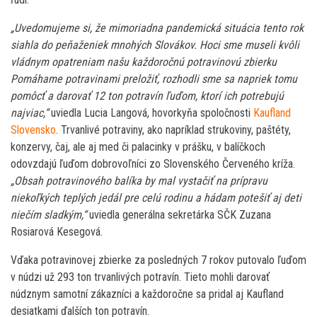
„Uvedomujeme si, že mimoriadna pandemická situácia tento rok
siahla do peňaženiek mnohých Slovákov. Hoci sme museli kvôli
vládnym opatreniam našu každoročnú potravinovú zbierku
Pomáhame potravinami preložiť, rozhodli sme sa napriek tomu
pomôcť a darovať 12 ton potravín ľuďom, ktorí ich potrebujú
najviac,“
uviedla Lucia Langová, hovorkyňa spoločnosti
Kaufland
Slovensko
. Trvanlivé potraviny, ako napríklad strukoviny, paštéty,
konzervy, čaj, ale aj med či palacinky v prášku, v balíčkoch
odovzdajú ľuďom dobrovoľníci zo Slovenského Červeného kríža.
„Obsah potravinového balíka by mal vystačiť na prípravu
niekoľkých teplých jedál pre celú rodinu a hádam potešiť aj deti
niečím sladkým,“
uviedla generálna sekretárka SČK Zuzana
Rosiarová Kesegová.
Vďaka potravinovej zbierke za posledných 7 rokov putovalo ľuďom
v núdzi už 293 ton trvanlivých potravín. Tieto mohli darovať
núdznym samotní zákazníci a každoročne sa pridal aj Kaufland
desiatkami ďalších ton potravín.