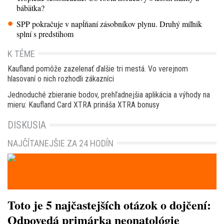
bábätka?
SPP pokračuje v napĺňaní zásobníkov plynu. Druhý míľnik
splní s predstihom
K TÉME
Kaufland pomôže zazelenať ďalšie tri mestá. Vo verejnom
hlasovaní o nich rozhodli zákazníci
Jednoduché zbieranie bodov, prehľadnejšia aplikácia a výhody na
mieru: Kaufland Card XTRA prináša XTRA bonusy
DISKUSIA
NAJČÍTANEJŠIE ZA 24 HODÍN
Toto je 5 najčastejších otázok o dojčení:
Odpovedá primárka neonatológie