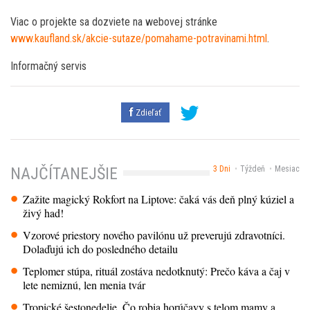
Viac o projekte sa dozviete na webovej stránke
www.kaufland.sk/akcie-sutaze/pomahame-potravinami.html
.
Informačný servis
Zdieľať
3 Dni
Týždeň
Mesiac
NAJČÍTANEJŠIE
Zažite magický Rokfort na Liptove: čaká vás deň plný kúziel a
živý had!
Vzorové priestory nového pavilónu už preverujú zdravotníci.
Dolaďujú ich do posledného detailu
Teplomer stúpa, rituál zostáva nedotknutý: Prečo káva a čaj v
lete nemiznú, len menia tvár
Tropické šestonedelie. Čo robia horúčavy s telom mamy a