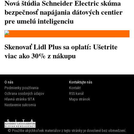
Nová štúdia Schneider Electric skúma
bezpečnosť napájania dátových centier
pre umelú inteligenciu
Skenovať Lidl Plus sa oplatí: Ušetrite
viac ako 30% z nákupu
O nás
Kontaktujte nás
Podmienky používania
Kontakt
Ochrana osobných údajov
RSS kanál
Hlavná stránka SITA
Mapa stránok
Nastavenie sukromia
© Použitie akýchkoľvek materiálov z tejto stránky je dovolené bez obmedzení.