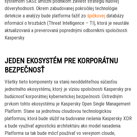
systémom SASE umožní podnikom zaviesť stratégiu nulovej
dôveryhodnosti. Okrem zabudovanej pokročilej technológie
detekcie a analýzy bude platforma ťažiť zo
špičkovej
databázy
informácií o hrozbách (Threat Intelligence – TI), ktorá je neustále
aktualizovaná a preverovaná poprednými odborníkmi spoločnosti
Kaspersky.
JEDEN EKOSYSTÉM PRE KORPORÁTNU
BEZPEČNOSŤ
Všetky tieto komponenty sa stanú neoddeliteľnou súčasťou
jednotného ekosystému, ktorý je víziou spoločnosti Kaspersky pre
budúcnosť korporátnej kybernetickej bezpečnosti. Ústredným
prvkom tohto ekosystému je Kaspersky Open Single Management
Platform. Stane sa jednotnou cloudovou technologickou
platformou, ktorá bude slúžiť na budovanie riešenia Kaspersky XDR
a bude využívať agnostickú architektúru ako model nasadenia.
Platforma sa tak bude môcť používať vo verejnom cloude,