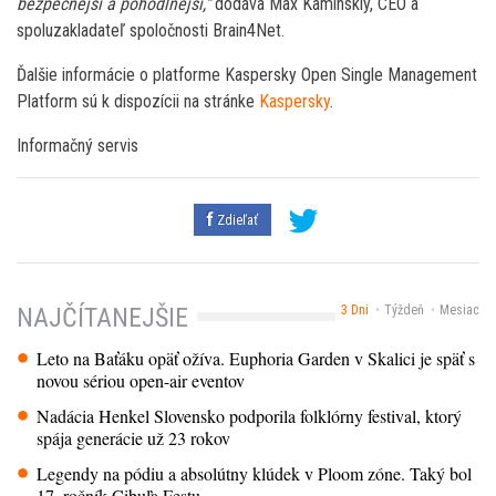
bezpečnejší a pohodlnejší,“
dodáva Max Kaminskiy, CEO a
spoluzakladateľ spoločnosti Brain4Net.
Ďalšie informácie o platforme Kaspersky Open Single Management
Platform sú k dispozícii na stránke
Kaspersky
.
Informačný servis
Zdieľať
3 Dni
Týždeň
Mesiac
NAJČÍTANEJŠIE
Leto na Baťáku opäť ožíva. Euphoria Garden v Skalici je späť s
novou sériou open-air eventov
Nadácia Henkel Slovensko podporila folklórny festival, ktorý
spája generácie už 23 rokov
Legendy na pódiu a absolútny klúdek v Ploom zóne. Taký bol
17. ročník Cibuľa Festu