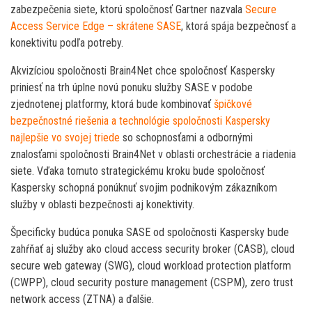
zabezpečenia siete, ktorú spoločnosť Gartner nazvala
Secure
Access Service Edge – skrátene SASE
, ktorá spája bezpečnosť a
konektivitu podľa potreby.
Akvizíciou spoločnosti Brain4Net chce spoločnosť Kaspersky
priniesť na trh úplne novú ponuku služby SASE v podobe
zjednotenej platformy, ktorá bude kombinovať
špičkové
bezpečnostné riešenia a technológie spoločnosti Kaspersky
najlepšie vo svojej triede
so schopnosťami a odbornými
znalosťami spoločnosti Brain4Net v oblasti orchestrácie a riadenia
siete. Vďaka tomuto strategickému kroku bude spoločnosť
Kaspersky schopná ponúknuť svojim podnikovým zákazníkom
služby v oblasti bezpečnosti aj konektivity.
Špecificky budúca ponuka SASE od spoločnosti Kaspersky bude
zahŕňať aj služby ako cloud access security broker (CASB), cloud
secure web gateway (SWG), cloud workload protection platform
(CWPP), cloud security posture management (CSPM), zero trust
network access (ZTNA) a ďalšie.