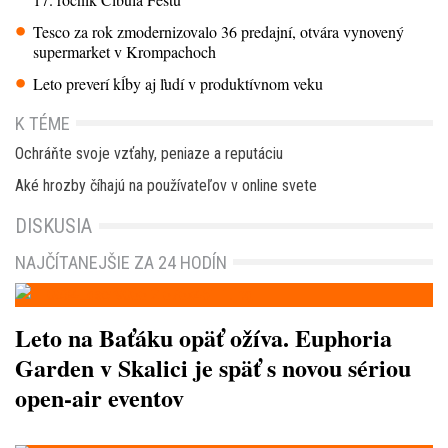
Tesco za rok zmodernizovalo 36 predajní, otvára vynovený
supermarket v Krompachoch
Leto preverí kĺby aj ľudí v produktívnom veku
K TÉME
Ochráňte svoje vzťahy, peniaze a reputáciu
Aké hrozby číhajú na používateľov v online svete
DISKUSIA
NAJČÍTANEJŠIE ZA 24 HODÍN
Leto na Baťáku opäť ožíva. Euphoria
Garden v Skalici je späť s novou sériou
open-air eventov