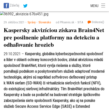
SITA Energetika
SITA Zdravotníctvo
SITA Financie
SITA Doprava
Zdieľaj
MENU
SITA Potravinárstvo
SITA Reality
SITA Školstvo
SITA Vidiek
Diskusia(
)
29. októbra 2021
Správy
Slovensko
od PRservis.sk
SITA
Kaspersky akvizíciou získava Brain4Net
pre posilnenie platformy na detekciu a
odhaľovanie hrozieb
29.10.2021 –
Kaspersky, globálna kyberbezpečnostná spoločnosť
a líder v oblasti ochrany koncových bodov, získal akvizíciou mladú
spoločnosť Brain4Net, ktorá vyvíja riešenia a služby, ktoré
pomáhajú podnikom a poskytovateľom služieb adaptovať moderné
technológie, akými sú napríklad softvérovo definovaný prístup
k WAN sieťam (SD-WAN) či virtualizácia sieťových funkcií (NFV),
do existujúcej sieťovej infraštruktúry. Tím Brain4Net prechádza do
Kaspersky a bude sa podieľať na budovaní stratégie špičkového
zabezpečenia siete spoločnosti Kaspersky, ako aj na ponuke
služieb Secure Access Service Edge (SASE) a Extended