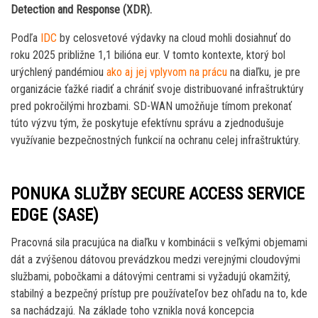
Detection and Response (XDR).
Podľa
IDC
by celosvetové výdavky na cloud mohli dosiahnuť do
roku 2025 približne 1,1 bilióna eur. V tomto kontexte, ktorý bol
urýchlený pandémiou
ako aj jej vplyvom na prácu
na diaľku, je pre
organizácie ťažké riadiť a chrániť svoje distribuované infraštruktúry
pred pokročilými hrozbami. SD-WAN umožňuje tímom prekonať
túto výzvu tým, že poskytuje efektívnu správu a zjednodušuje
využívanie bezpečnostných funkcií na ochranu celej infraštruktúry.
PONUKA SLUŽBY SECURE ACCESS SERVICE
EDGE (SASE)
Pracovná sila pracujúca na diaľku v kombinácii s veľkými objemami
dát a zvýšenou dátovou prevádzkou medzi verejnými cloudovými
službami, pobočkami a dátovými centrami si vyžadujú okamžitý,
stabilný a bezpečný prístup pre používateľov bez ohľadu na to, kde
sa nachádzajú. Na základe toho vznikla nová koncepcia