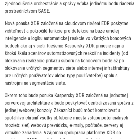
zjednodušenia orchestrácie a správy vďaka jedinému bodu riadenia
prostredníctvom SASE.
Nová ponuka XDR založená na cloudovom riešení EDR poskytne
viditeľnosť a pokročilé funkcie pre detekciu na báze umelej
inteligencie a logiku automatickej reakcie vo všetkých koncových
bodoch ako aj v sieti. Riešenie Kaspersky XDR prinesie najmä
širokú škálu scenárov automatizovaných reakcií na incidenty (od
blokovania realizácie príkazu súboru na koncovom bode až po
blokovanie určitých segmentov siete alebo internej infraštruktúry
pre určitých používateľov alebo typy používateľov) spolu s
nástrojmi na segmentáciu siete.
Okrem toho bude ponuka Kaspersky XDR založená na jednotnej
serverovej architektúre a bude poskytovať centralizovanú správu z
jedinej webovej konzoly. Zákazníci budú môcť kontrolovať a
spoľahlivo chrániť všetky obľúbené miesta vstupu potenciálnych
hrozieb: sieť, webovú prevádzku, e-maily, počítače, servery aj
virtuálne zariadenia. Vzájomná spolupráca platformy XDR so