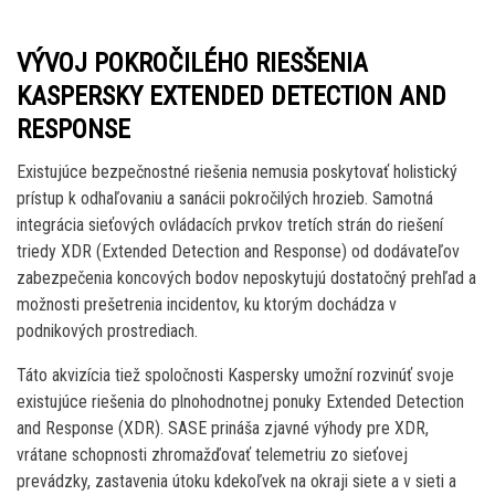
VÝVOJ POKROČILÉHO RIESŠENIA
KASPERSKY EXTENDED DETECTION AND
RESPONSE
Existujúce bezpečnostné riešenia nemusia poskytovať holistický
prístup k odhaľovaniu a sanácii pokročilých hrozieb. Samotná
integrácia sieťových ovládacích prvkov tretích strán do riešení
triedy XDR (Extended Detection and Response) od dodávateľov
zabezpečenia koncových bodov neposkytujú dostatočný prehľad a
možnosti prešetrenia incidentov, ku ktorým dochádza v
podnikových prostrediach.
Táto akvizícia tiež spoločnosti Kaspersky umožní rozvinúť svoje
existujúce riešenia do plnohodnotnej ponuky Extended Detection
and Response (XDR). SASE prináša zjavné výhody pre XDR,
vrátane schopnosti zhromažďovať telemetriu zo sieťovej
prevádzky, zastavenia útoku kdekoľvek na okraji siete a v sieti a