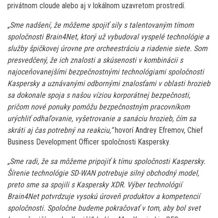
privátnom cloude alebo aj v lokálnom uzavretom prostredí.
„Sme nadšení, že môžeme spojiť sily s talentovaným tímom
spoločnosti Brain4Net, ktorý už vybudoval vyspelé technológie a
služby špičkovej úrovne pre orcheestráciu a riadenie siete. Som
presvedčený, že ich znalosti a skúsenosti v kombinácii s
najoceňovanejšími bezpečnostnými technológiami spoločnosti
Kaspersky a uznávanými odbornými znalosťami v oblasti hrozieb
sa dokonale spoja s našou víziou korporátnej bezpečnosti,
pričom nové ponuky pomôžu bezpečnostným pracovníkom
urýchliť odhaľovanie, vyšetrovanie a sanáciu hrozieb, čím sa
skráti aj čas potrebný na reakciu,“
hovorí Andrey Efremov, Chief
Business Development Officer spoločnosti Kaspersky.
„Sme radi, že sa môžeme pripojiť k tímu spoločnosti Kaspersky.
Šírenie technológie SD-WAN potrebuje silný obchodný model,
preto sme sa spojili s Kaspersky XDR. Výber technológií
Brain4Net potvrdzuje vysokú úroveň produktov a kompetencií
spoločnosti. Spoločne budeme pokračovať v tom, aby bol svet