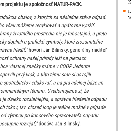
K
om projektu je spoločnosť NATUR-PACK.
L
v
odukcia obalov, z ktorých sa následne stáva odpad.
 ho však môžeme recyklovať a opätovne využiť.
ny životného prostredia nie je ľahostajná, a preto
ky doplnili o grafické symboly, ktoré zrozumiteľne
rávne triediť,“
hovorí Ján Bilinský, generálny riaditeľ
sť ochrany našej prírody leží na pleciach
ýrobca vlastnej značky máme v COOP Jednote
spravili prvý krok, a túto tému sme si osvojili.
 spotrebiteľov edukovať, a na pravidelnej báze im
vironmentálnym témam. Uvedomujeme si, že
e ďaleko rozsiahlejšia, a správne triedenie odpadu
h tokov, tzv. closed loop je reálne možné v prípade
 od výrobcu po koncového spracovateľa odpadu.
stupne rozvíjať,“
dodáva Ján Bilinský.