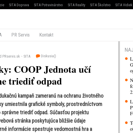
cie
SITA Doprava
SITA Potravinárstvo
SITA Reality
SITA Školstvo
SITA Vidiek
A
PR Servis
Kontakt
NAJ
Diskusia(
)
d PRservis.sk
SITA
L
G
cky: COOP Jednota učí
o
ne triediť odpad
N
f
2
dukačnú kampaň zameranú na ochranu životného
L
ky umiestnila grafické symboly, prostredníctvom
P
 správne triediť odpad. Súčasťou projektu
F
ebová stránka poskytujúca bližšie údaje
T
o
orné informácie spestruje vedomostná hra a