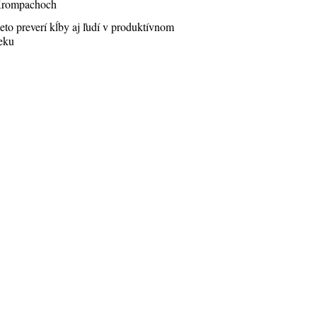
rompachoch
eto preverí kĺby aj ľudí v produktívnom
eku