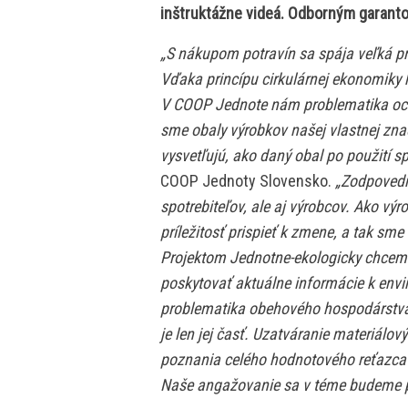
inštruktážne videá. Odborným garant
„S nákupom potravín sa spája veľká pr
Vďaka princípu cirkulárnej ekonomiky
V COOP Jednote nám problematika ochra
sme obaly výrobkov našej vlastnej znač
vysvetľujú, ako daný obal po použití sp
COOP Jednoty Slovensko.
„Zodpovedno
spotrebiteľov, ale aj výrobcov. Ako v
príležitosť prispieť k zmene, a tak sme 
Projektom Jednotne-ekologicky chceme
poskytovať aktuálne informácie k en
problematika obehového hospodárstva j
je len jej časť.
Uzatváranie materiálovýc
poznania celého hodnotového reťazca
Naše angažovanie sa v téme budeme po