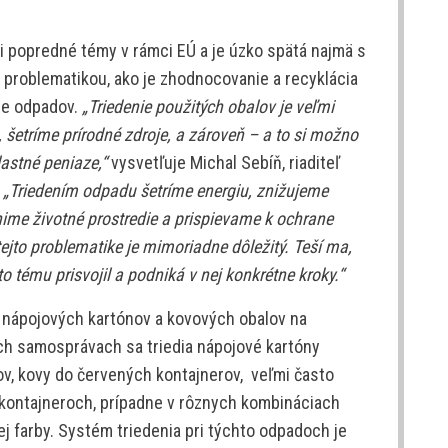
i popredné témy v rámci EÚ a je úzko spätá najmä s
 problematikou, ako je zhodnocovanie a recyklácia
ie odpadov.
„Triedenie použitých obalov je veľmi
šetríme prírodné zdroje, a zároveň – a to si možno
astné peniaze,“
vysvetľuje Michal Sebíň, riaditeľ
:
„Triedením odpadu šetríme energiu, znižujeme
me životné prostredie a prispievame k ochrane
ejto problematike je mimoriadne dôležitý. Teší ma,
o tému prisvojil a podniká v nej konkrétne kroky.“
 nápojových kartónov a kovových obalov na
ých samosprávach sa triedia nápojové kartóny
v, kovy do červených kontajnerov, veľmi často
 kontajneroch, prípadne v rôznych kombináciach
ej farby. Systém triedenia pri týchto odpadoch je