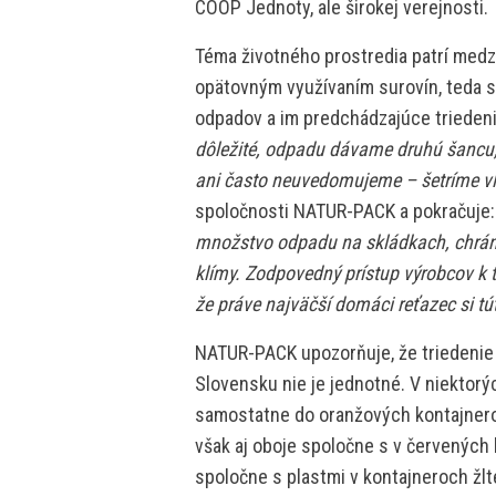
COOP Jednoty, ale širokej verejnosti.
Téma životného prostredia patrí medz
opätovným využívaním surovín, teda s
odpadov a im predchádzajúce trieden
dôležité, odpadu dávame druhú šancu, 
ani často neuvedomujeme – šetríme vl
spoločnosti NATUR-PACK a pokračuje
množstvo odpadu na skládkach, chráni
klímy. Zodpovedný prístup výrobcov k t
že práve najväčší domáci reťazec si tút
NATUR-PACK upozorňuje, že triedenie
Slovensku nie je jednotné. V niektor
samostatne do oranžových kontajnero
však aj oboje spoločne s v červených
spoločne s plastmi v kontajneroch žlt