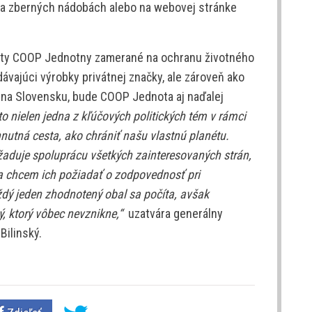
na zberných nádobách alebo na webovej stránke
ity COOP Jednotny zamerané na ochranu životného
ávajúci výrobky privátnej značky, ale zároveň ako
n na Slovensku, bude COOP Jednota aj naďalej
to nielen jedna z kľúčových politických tém v rámci
nutná cesta, ako chrániť našu vlastnú planétu.
aduje spo­luprácu všetkých zainteresovaných strán,
 a chcem ich požiadať o zodpovednosť pri
dý jeden zhodnotený obal sa počíta
, avšak
ý, ktorý vôbec nevznikne,“
uzatvára generálny
Bilinský.