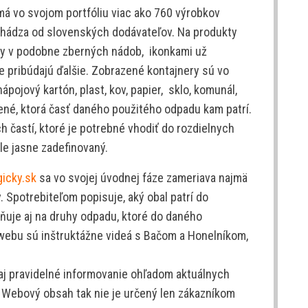
má vo svojom portfóliu viac ako 760 výrobkov
ochádza od slovenských dodávateľov. Na produkty
y v podobne zberných nádob, ikonkami už
e pribúdajú ďalšie. Zobrazené kontajnery sú vo
pojový kartón, plast, kov, papier, sklo, komunál,
dené, ktorá časť daného použitého odpadu kam patrí.
ch častí, ktoré je potrebné vhodiť do rozdielnych
le jasne zadefinovaný.
icky.sk
sa vo svojej úvodnej fáze zameriava najmä
. Spotrebiteľom popisuje, aký obal patrí do
ňuje aj na druhy odpadu, ktoré do daného
webu sú inštruktážne videá s Bačom a Honelníkom,
j pravidelné informovanie ohľadom aktuálnych
. Webový obsah tak nie je určený len zákazníkom