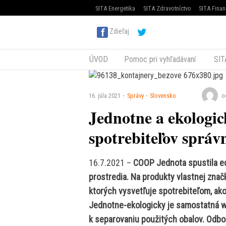
SITA Energetika
SITA Zdravotníctvo
SITA Finan
Zdieľaj
ÚVOD
Pomoc pri vyhľadávaní
SIT
16. júla 2021
Správy
Slovensko
o
Jednotne a ekologi
spotrebiteľov správ
16.7.2021 –
COOP Jednota spustila e
prostredia. Na produkty vlastnej znač
ktorých vysvetľuje spotrebiteľom, ako
Jednotne-ekologicky je samostatná w
k separovaniu použitých obalov. Odb