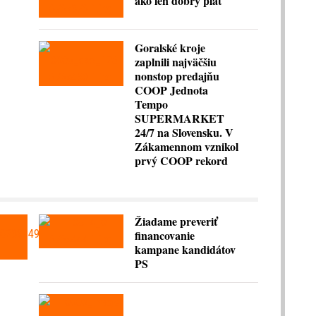
ako len dobrý plat
Goralské kroje
zaplnili najväčšiu
nonstop predajňu
COOP Jednota
Tempo
SUPERMARKET
24/7 na Slovensku. V
Zákamennom vznikol
prvý COOP rekord
Žiadame preveriť
financovanie
kampane kandidátov
PS