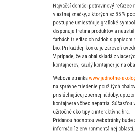
Najväčší domáci potravinový reťazec 
vlastnej značky, z ktorých až 85 % p
postupne umiestňuje grafické symbol
disponuje tretina produktov a neustál
farbách triediacich nádob s popisom ná
bio. Pri každej ikonke je zároveň uve
V prípade, že sa obal skladá z viacerý
kontajnerov, každý kontajner je na oba
Webová stránka
www.jednotne-ekolog
na správne triedenie použitých obalov
prislúchajúcej zbernej nádoby, upozor
kontajnera vôbec nepatria. Súčasťou 
užitočné eko tipy a interaktívna hra.
Pridanou hodnotou webstránky bude a
informácií z environmentálnej oblasti