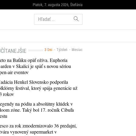
Piatok, 7. augusta 2026, Štefánia
Hľadať:
ČÍTANEJŠIE
3 Dni
Týždeň
Mesiac
eto na Baťáku opäť ožíva. Euphoria
arden v Skalici je späť s novou sériou
pen-air eventov
adácia Henkel Slovensko podporila
olklórny festival, ktorý spája generácie už
3 rokov
egendy na pódiu a absolútny klúdek v
loom zóne. Taký bol 17. ročník Cibuľa
estu
esco za rok zmodernizovalo 36 predajní,
tvára vynovený supermarket v