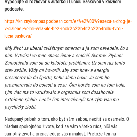
Vypočujte si rozhovor s autorkou Luciou Saskovou v knižnom
podcaste:
https://kniznykompas.podbean.com/e/%e2%80%9esexu-a-drog-je-
v-sialenej-velmi-vela-ale-bez-rock%c2%b4n%c2%b4rollu-tvrdi-
lucia-saskova/
Môj život sa uberal zvláštnym smerom a ja som nevedela, čo s
ním. Vytváral vo mne chaos činov a emócií. Skratov. Zlyhaní.
Zamotávala som sa do kolotoča problémov. Už som raz tento
stav zažila. Vždy mi hovorili, aby som hnev a energiu
presmerovala do športu, behu alebo boxu. Ja som ho
presmerovala do bolesti a sexu. Čím horšie som na tom bola,
tým viac ma to vzrušovalo a orgazmus som dosahovala
extrémne rýchlo. Lenže čím intenzívnejší bol, tým viac ma
psychicky zložil.
Nadupaný príbeh o tom, ako byť sám sebou, necítiť sa osamelo. O
hľadaní spokojného života, keď sa vám všetko rúca, ničí vás
samotný život a prenasleduje vás minulosť. Pretože temná