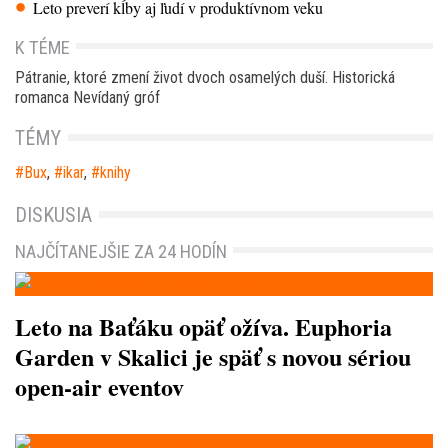
Leto preverí kĺby aj ľudí v produktívnom veku
K TÉME
Pátranie, ktoré zmení život dvoch osamelých duší. Historická
romanca Nevídaný gróf
TÉMY
Bux
,
ikar
,
knihy
DISKUSIA
NAJČÍTANEJŠIE ZA 24 HODÍN
Leto na Baťáku opäť ožíva. Euphoria
Garden v Skalici je späť s novou sériou
open-air eventov