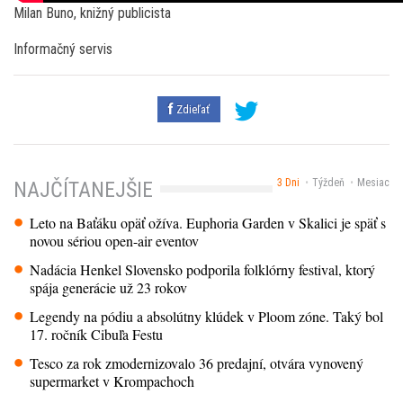
Milan Buno, knižný publicista
Informačný servis
Zdieľať
3 Dni
Týždeň
Mesiac
NAJČÍTANEJŠIE
Leto na Baťáku opäť ožíva. Euphoria Garden v Skalici je späť s
novou sériou open-air eventov
Nadácia Henkel Slovensko podporila folklórny festival, ktorý
spája generácie už 23 rokov
Legendy na pódiu a absolútny klúdek v Ploom zóne. Taký bol
17. ročník Cibuľa Festu
Tesco za rok zmodernizovalo 36 predajní, otvára vynovený
supermarket v Krompachoch