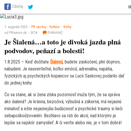
SITA Energetika
SITA Zdravotníctvo
SITA Financie
SITA Doprava
SITA Pot
Zdieľaj
M
SITA Reality
SITA Školstvo
SITA Vidiek
1. augusta 2025
PR správy
Kultúra
Knihy
Diskusia(
)
od PRservis.sk
SITA
Je Šialená…a toto je divoká jazda plná
podvodov, peňazí a bolesti!
1.8.2025 – Keď dočítate
Šialenú
, budete zaskočení, plní dojmov,
nabudení. Je neuveriteľné, koľko emócií, adrenalínu, napätia,
fyzických aj psychických kopancov sa Lucii Saskovej podarilo dať
do jednej knihy.
Čo sa stane, ak si žena získa pozornosť muža tým, že sa správa
ako šialená? Je krásna, bezočivá, výbušná a zákerná, má nejasnú
minulosť a ešte nejasnejšiu budúcnosť a psychické traumy si lieči
sebapoškodzovaním. Bezhlavo sa rúti do akcií, nad ktorými je
lepšie sa najskôr zamyslieť. A či veríte alebo nie, je v tom dobrá!