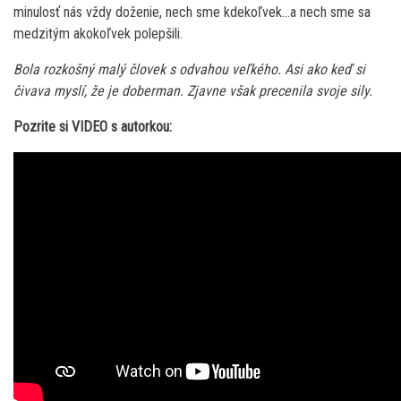
minulosť nás vždy doženie, nech sme kdekoľvek…a nech sme sa
medzitým akokoľvek polepšili.
Bola rozkošný malý človek s odvahou veľkého. Asi ako keď si
čivava myslí, že je doberman. Zjavne však precenila svoje sily.
Pozrite si VIDEO s autorkou: