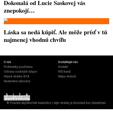
Dokonalá od Lucie Saskovej vás
znepokojí…
Láska sa nedá kúpiť. Ale môže prísť v tú
najmenej vhodnú chvíľu
O nás
Kontaktujte nás
Podmienky používania
Kontakt
Ochrana osobných údajov
RSS kanál
Hlavná stránka SITA
Mapa stránok
Nastavenie sukromia
© Použitie akýchkoľvek materiálov z tejto stránky je dovolené bez obmedzení.