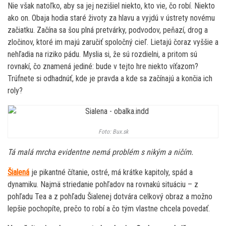
Nie však natoľko, aby sa jej nezišiel niekto, kto vie, čo robí. Niekto
ako on. Obaja hodia staré životy za hlavu a vyjdú v ústrety novému
začiatku. Začína sa šou plná pretvárky, podvodov, peňazí, drog a
zločinov, ktoré im majú zaručiť spoločný cieľ. Lietajú čoraz vyššie a
nehľadia na riziko pádu. Myslia si, že sú rozdielni, a pritom sú
rovnakí, čo znamená jediné: bude v tejto hre niekto víťazom?
Trúfnete si odhadnúť, kde je pravda a kde sa začínajú a končia ich
roly?
Foto: Bux.sk
Tá malá mrcha evidentne nemá problém s nikým a ničím.
Šialená
je pikantné čítanie, ostré, má krátke kapitoly, spád a
dynamiku. Najmä striedanie pohľadov na rovnakú situáciu – z
pohľadu Tea a z pohľadu Šialenej dotvára celkový obraz a možno
lepšie pochopíte, prečo to robí a čo tým vlastne chcela povedať.