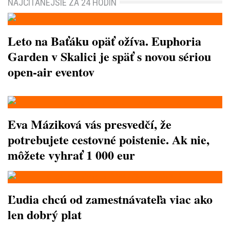
NAJČÍTANEJŠIE ZA 24 HODÍN
Leto na Baťáku opäť ožíva. Euphoria
Garden v Skalici je späť s novou sériou
open-air eventov
Eva Máziková vás presvedčí, že
potrebujete cestovné poistenie. Ak nie,
môžete vyhrať 1 000 eur
Ľudia chcú od zamestnávateľa viac ako
len dobrý plat