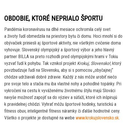
OBDOBIE, KTORÉ NEPRIALO ŠPORTU
Pandémia koronavírusu na dlhé mesiace ochromila celý svet
a životy ľudí obmedzila na priestory bytu či domu. Hoci mnohí si do
obývačiek priniesli aj športové aktivity, nie všetkým cvičenie doma
vyhovuje. Slovenský olympijský a športový výbor a jeho hlavný
partner BILLA sa preto rozhodli pred olympijskými hrami v Tokiu
vyzvať ľudí k pohybu. Tak vznikol projekt
Krokuj, Slovensko!,
ktorý
povzbudzuje ľudí na Slovensku, aby si s pomocou „obyčajnej“
chôdze udržiavali dobré zdravie. Každý z nás môže urobiť niečo
pre svoje telo a stačia mu iba vlastné nohy a pohodlné topánky. Pri
vykročení na cestu k vyváženému životnému štýlu majú Slováci
navyše možnosť zapojiť sa do výziev a súťaží, ktoré ich inšpirujú
k pravidelnej chôdzi. Vyhrať môžu športové hodinky, turistickú a
fitness obuv, inteligentné fitness náramky či ďalšie hodnotné ceny.
Všetko o projekte je dostupné na webe
www.krokujslovensko.sk
.