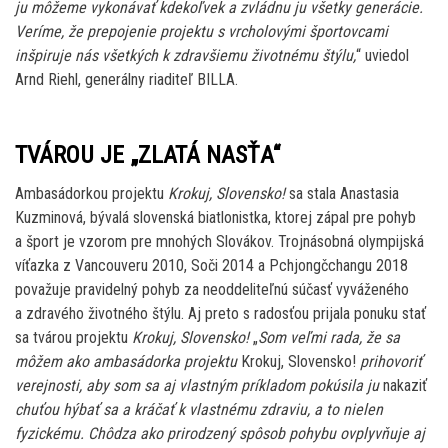
ju môžeme vykonávať kdekoľvek a zvládnu ju všetky generácie.
Veríme, že prepojenie projektu s vrcholovými športovcami
inšpiruje nás všetkých k zdravšiemu životnému štýlu,
“ uviedol
Arnd Riehl, generálny riaditeľ BILLA.
TVÁROU JE „ZLATÁ NASŤA“
Ambasádorkou projektu
Krokuj, Slovensko!
sa stala Anastasia
Kuzminová, bývalá slovenská biatlonistka, ktorej zápal pre pohyb
a šport je vzorom pre mnohých Slovákov. Trojnásobná olympijská
víťazka z Vancouveru 2010, Soči 2014 a Pchjongčchangu 2018
považuje pravidelný pohyb za neoddeliteľnú súčasť vyváženého
a zdravého životného štýlu. Aj preto s radosťou prijala ponuku stať
sa tvárou projektu
Krokuj, Slovensko!
„
Som veľmi rada, že sa
môžem ako ambasádorka projektu
Krokuj, Slovensko!
prihovoriť
verejnosti, aby som sa aj vlastným príkladom pokúsila ju
nakaziť
chuťou hýbať sa a kráčať k vlastnému zdraviu, a to nielen
fyzickému. Chôdza ako prirodzený spôsob pohybu ovplyvňuje aj