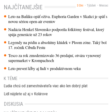
3 Dni
Týždeň
Mesiac
NAJČÍTANEJŠIE
Leto na Baťáku opäť ožíva. Euphoria Garden v Skalici je späť s
novou sériou open-air eventov
Nadácia Henkel Slovensko podporila folklórny festival, ktorý
spája generácie už 23 rokov
Legendy na pódiu a absolútny klúdek v Ploom zóne. Taký bol
17. ročník Cibuľa Festu
Tesco za rok zmodernizovalo 36 predajní, otvára vynovený
supermarket v Krompachoch
Leto preverí kĺby aj ľudí v produktívnom veku
K TÉME
Ľudia chcú od zamestnávateľa viac ako len dobrý plat
Lidl nájdete už aj v Kolárove
DISKUSIA