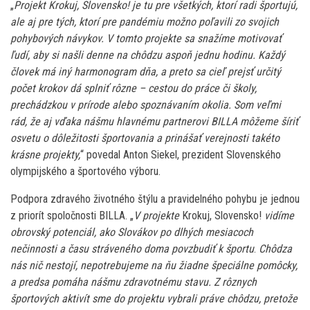
„
Projekt Krokuj, Slovensko! je tu pre všetkých, ktorí radi športujú,
ale aj pre tých, ktorí pre pandémiu možno poľavili zo svojich
pohybových návykov. V tomto projekte sa snažíme motivovať
ľudí, aby si našli denne na chôdzu aspoň jednu hodinu. Každý
človek má iný harmonogram dňa, a preto sa cieľ prejsť určitý
počet krokov dá splniť rôzne – cestou do práce či školy,
prechádzkou v prírode alebo spoznávaním okolia. Som veľmi
rád, že aj vďaka nášmu hlavnému partnerovi BILLA môžeme šíriť
osvetu o dôležitosti športovania a prinášať verejnosti takéto
krásne projekty,
“ povedal Anton Siekel, prezident Slovenského
olympijského a športového výboru.
Podpora zdravého životného štýlu a pravidelného pohybu je jednou
z priorít spoločnosti BILLA. „
V projekte
Krokuj, Slovensko!
vidíme
obrovský potenciál, ako Slovákov po dlhých mesiacoch
nečinnosti a času stráveného doma povzbudiť k športu
.
Chôdza
nás nič nestojí, nepotrebujeme na ňu žiadne špeciálne pomôcky,
a predsa pomáha nášmu zdravotnému stavu. Z rôznych
športových aktivít sme do projektu vybrali práve chôdzu, pretože