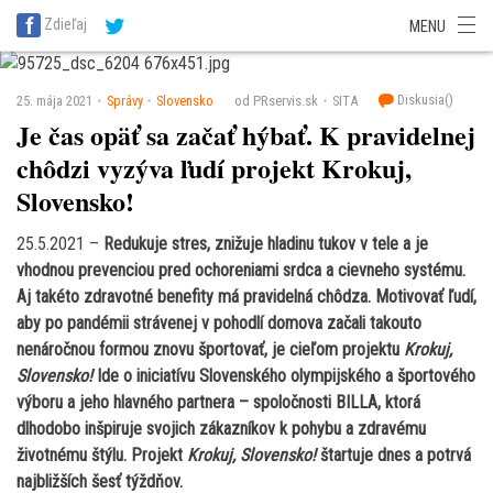
SITA Energetika
SITA Zdravotníctvo
SITA Financie
SITA Doprava
Zdieľaj
MENU
SITA Potravinárstvo
SITA Reality
SITA Školstvo
SITA Vidiek
Diskusia(
)
25. mája 2021
Správy
Slovensko
od PRservis.sk
SITA
Je čas opäť sa začať hýbať. K pravidelnej
chôdzi vyzýva ľudí projekt Krokuj,
Slovensko!
25.5.2021 –
Redukuje stres, znižuje hladinu tukov v tele a je
vhodnou prevenciou pred ochoreniami srdca a cievneho systému.
Aj takéto zdravotné benefity má pravidelná chôdza. Motivovať ľudí,
aby po pandémii strávenej v pohodlí domova začali takouto
nenáročnou formou znovu športovať, je cieľom projektu
Krokuj,
Slovensko!
Ide o iniciatívu Slovenského olympijského a športového
výboru a jeho hlavného partnera – spoločnosti BILLA, ktorá
dlhodobo inšpiruje svojich zákazníkov k pohybu a zdravému
životnému štýlu. Projekt
Krokuj, Slovensko!
štartuje dnes a potrvá
najbližších šesť týždňov.