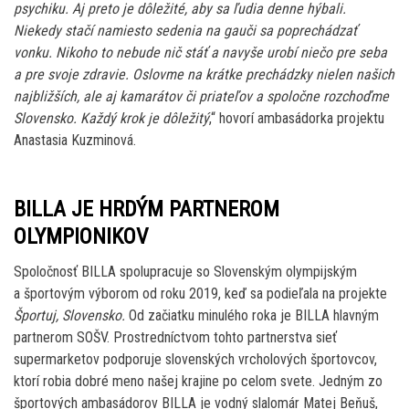
psychiku. Aj preto je dôležité, aby sa ľudia denne hýbali.
Niekedy stačí namiesto sedenia na gauči sa poprechádzať
vonku. Nikoho to nebude nič stáť a navyše urobí niečo pre seba
a pre svoje zdravie. Oslovme na krátke prechádzky nielen našich
najbližších, ale aj kamarátov či priateľov a spoločne rozchoďme
Slovensko. Každý krok je dôležitý
,“ hovorí ambasádorka projektu
Anastasia Kuzminová.
BILLA JE HRDÝM PARTNEROM
OLYMPIONIKOV
Spoločnosť BILLA spolupracuje so Slovenským olympijským
a športovým výborom od roku 2019, keď sa podieľala na projekte
Športuj, Slovensko.
Od začiatku minulého roka je BILLA hlavným
partnerom SOŠV. Prostredníctvom tohto partnerstva sieť
supermarketov podporuje slovenských vrcholových športovcov,
ktorí robia dobré meno našej krajine po celom svete. Jedným zo
športových ambasádorov BILLA je vodný slalomár Matej Beňuš,