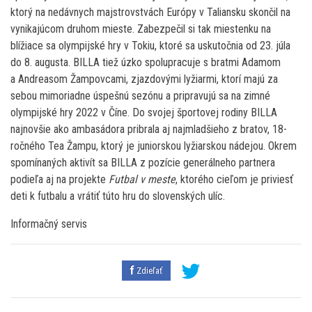
ktorý na nedávnych majstrovstvách Európy v Taliansku skončil na
vynikajúcom druhom mieste. Zabezpečil si tak miestenku na
blížiace sa olympijské hry v Tokiu, ktoré sa uskutočnia od 23. júla
do 8. augusta. BILLA tiež úzko spolupracuje s bratmi Adamom
a Andreasom Žampovcami, zjazdovými lyžiarmi, ktorí majú za
sebou mimoriadne úspešnú sezónu a pripravujú sa na zimné
olympijské hry 2022 v Číne. Do svojej športovej rodiny BILLA
najnovšie ako ambasádora pribrala aj najmladšieho z bratov, 18-
ročného Tea Žampu, ktorý je juniorskou lyžiarskou nádejou. Okrem
spomínaných aktivít sa BILLA z pozície generálneho partnera
podieľa aj na projekte
Futbal v meste
, ktorého cieľom je priviesť
deti k futbalu a vrátiť túto hru do slovenských ulíc.
Informačný servis
Zdieľať