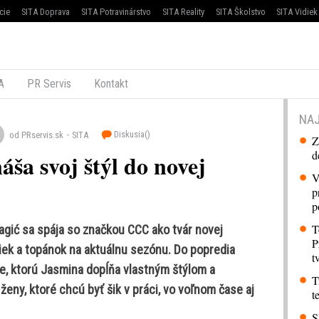
cie
SITA Doprava
SITA Potravinárstvo
SITA Reality
SITA Školstvo
SITA Vidiek
A
PR Servis
Kontakt
NAJ
Diskusia(
)
od PRservis.sk
SITA
Z
d
áša svoj štýl do novej
V
p
p
T
gić sa spája so značkou CCC ako tvár novej
P
iek a topánok na aktuálnu sezónu. Do popredia
t
ie, ktorú Jasmina dopĺňa vlastným štýlom a
T
ženy, ktoré chcú byť šik v práci, vo voľnom čase aj
t
S