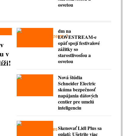
osvetou
dm na
LOVESTREAM-e
av
opäť spojí festivalové
zážitky so
u v
starostlivosťou a
íži!
osvetou
Nová štúdia
Schneider Electric
skúma bezpečnosť
napájania dátových
centier pre umelú
inteligenciu
Skenovať Lidl Plus sa
oplatí: Ušetrite viac