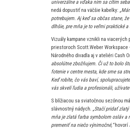
univerzálne a vďaka nim sa cítim seb
nedá dopustiť na väčšie kabelky:
„Mám
potrebujem. Aj keď sa občas stane, ž
dlhšie, pre mňa je to veľmi praktické a 
Vizuály kampane vznikli na viacerých 
priestoroch Scott.Weber Workspace 
Národného divadla aj v ateliéri Cash 
absolútne zbožňujem. Či už to bolo št
fotenie v centre mesta, kde sme sa str
Keď robíte, čo vás baví, spolupracujet
vás skvelí ľudia a profesionáli, užívate
S blížiacou sa sviatočnou sezónou má 
slávnostný nádych.
„Stačí pridať zlat
mňa je zlatá farba symbolom osláv a ra
premeniť na niečo výnimočné,“
hovorí 