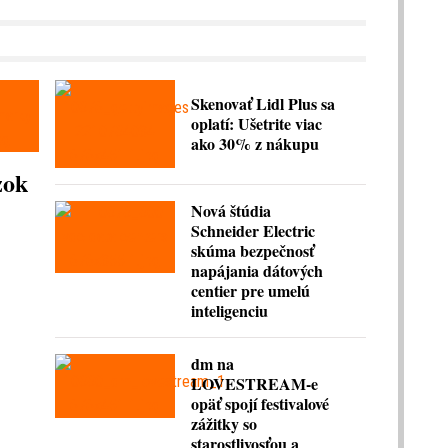
Skenovať Lidl Plus sa
oplatí: Ušetrite viac
ako 30% z nákupu
zok
Nová štúdia
Schneider Electric
skúma bezpečnosť
napájania dátových
centier pre umelú
inteligenciu
dm na
LOVESTREAM-e
opäť spojí festivalové
zážitky so
starostlivosťou a