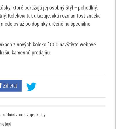
kúsky, ktoré odrážajú jej osobný štýl – pohodlný,
tný. Kolekcia tak ukazuje, akú rozmanitosť značka
modelov až po doplnky určené na špeciálne
pánkach z nových kolekcií CCC navštívte webové
bližšiu kamennú predajňu.
Zdieľať
stredníctvom svojej knihy
mietajú