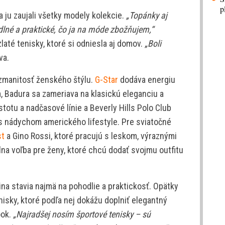
p
 ju zaujali všetky modely kolekcie.
„Topánky aj
odlné a praktické, čo ja na móde zbožňujem,“
zlaté tenisky, ktoré si odniesla aj domov.
„Boli
va.
ozmanitosť ženského štýlu.
G-Star
dodáva energiu
 Badura sa zameriava na klasickú eleganciu a
stotu a nadčasové línie a Beverly Hills Polo Club
 s nádychom amerického lifestyle. Pre sviatočné
st
a Gino Rossi, ktoré pracujú s leskom, výraznými
lna voľba pre ženy, ktoré chcú dodať svojmu outfitu
 stavia najmä na pohodlie a praktickosť. Opätky
nisky, ktoré podľa nej dokážu doplniť elegantný
ook.
„Najradšej nosím športové tenisky – sú