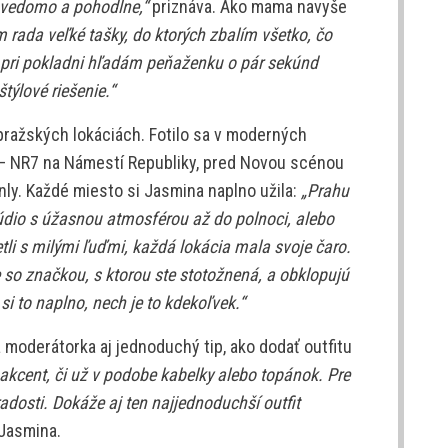
avedomo a pohodlne,“
priznáva. Ako mama navyše
 rada veľké tašky, do ktorých zbalím všetko, čo
e pri pokladni hľadám peňaženku o pár sekúnd
štýlové riešenie.“
pražských lokáciách. Fotilo sa v moderných
– NR7 na Námestí Republiky, pred Novou scénou
Only. Každé miesto si Jasmina naplno užila:
„Prahu
údio s úžasnou atmosférou až do polnoci, alebo
etli s milými ľuďmi, každá lokácia mala svoje čaro.
e so značkou, s ktorou ste stotožnená, a obklopujú
 si to naplno, nech je to kdekoľvek.“
moderátorka aj jednoduchý tip, ako dodať outfitu
ý akcent, či už v podobe kabelky alebo topánok. Pre
dosti. Dokáže aj ten najjednoduchší outfit
Jasmina.