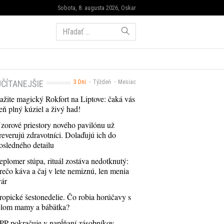
Sobota, 8. augusta 2026, Oskar
Hľadať:
ČÍTANEJŠIE
3 Dni
Týždeň
Mesiac
ažite magický Rokfort na Liptove: čaká vás
eň plný kúziel a živý had!
zorové priestory nového pavilónu už
reverujú zdravotníci. Dolaďujú ich do
osledného detailu
eplomer stúpa, rituál zostáva nedotknutý:
rečo káva a čaj v lete nemiznú, len menia
vár
ropické šestonedelie. Čo robia horúčavy s
elom mamy a bábätka?
PP pokračuje v napĺňaní zásobníkov