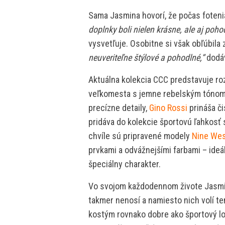
Sama Jasmina hovorí, že počas fotenia
doplnky boli nielen krásne, ale aj poh
vysvetľuje. Osobitne si však obľúbila 
neuveriteľne štýlové a pohodlné,“
dodá
Aktuálna kolekcia CCC predstavuje r
veľkomesta s jemne rebelským tónom,
precízne detaily,
Gino Rossi
prináša či
pridáva do kolekcie športovú ľahkosť
chvíle sú pripravené modely
Nine We
prvkami a odvážnejšími farbami – ideá
špeciálny charakter.
Vo svojom každodennom živote Jasmina
takmer nenosí a namiesto nich volí te
kostým rovnako dobre ako športový l