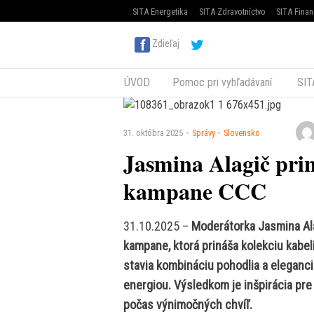
SITA Energetika
SITA Zdravotníctvo
SITA Finan
Zdieľaj
ÚVOD
Pomoc pri vyhľadávaní
SIT
31. októbra 2025
Správy
Slovensko
Jasmina Alagič prin
kampane CCC
31.10.2025 –
Moderátorka Jasmina Ala
kampane, ktorá prináša kolekciu kabel
stavia kombináciu pohodlia a eleganc
energiou. Výsledkom je inšpirácia pre 
počas výnimočných chvíľ.