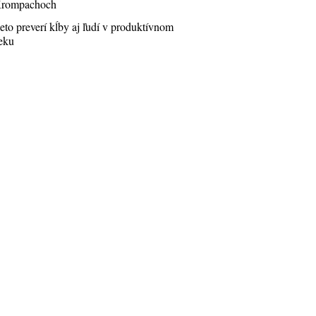
rompachoch
eto preverí kĺby aj ľudí v produktívnom
eku