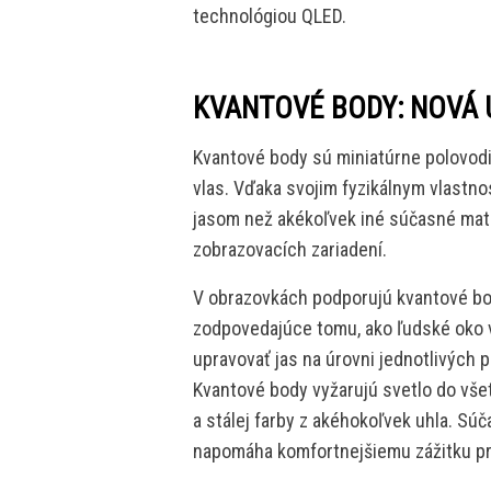
technológiou QLED.
KVANTOVÉ BODY: NOVÁ 
Kvantové body sú miniatúrne polovodič
vlas. Vďaka svojim fyzikálnym vlastn
jasom než akékoľvek iné súčasné mate
zobrazovacích zariadení.
V obrazovkách podporujú kvantové bo
zodpovedajúce tomu, ako ľudské oko v
upravovať jas na úrovni jednotlivých 
Kvantové body vyžarujú svetlo do vše
a stálej farby z akéhokoľvek uhla. Sú
napomáha komfortnejšiemu zážitku pri 