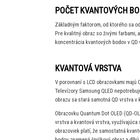
POČET KVANTOVÝCH B
Základným faktorom, od ktorého sa odv
Pre kvalitný obraz so živými farbami,
koncentrácia kvantových bodov v QD 
KVANTOVÁ VRSTVA
V porovnaní s LCD obrazovkami majú Q
Televízory Samsung QLED nepotrebujú 
obrazu sa stará samotná QD vrstva v
Obrazovku Quantum Dot OLED (QD-OLED)
vrstva a kvantová vrstva, využívajúca
obrazoviek platí, že samostatná kva
bodov znamená špičkový obraz a dlhú 