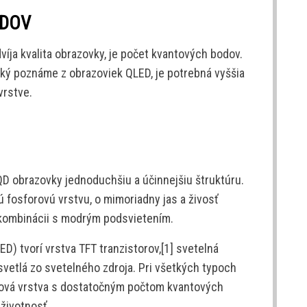
ODOV
íja kvalita obrazovky, je počet kvantových bodov.
 aký poznáme z obrazoviek QLED, je potrebná vyššia
vrstve.
D obrazovky jednoduchšiu a účinnejšiu štruktúru.
fosforovú vrstvu, o mimoriadny jas a živosť
 kombinácii s modrým podsvietením.
 tvorí vrstva TFT tranzistorov,[1] svetelná
 svetlá zo svetelného zdroja. Pri všetkých typoch
ntová vrstva s dostatočným počtom kvantových
životnosť.