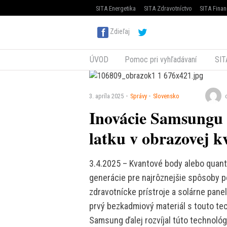
SITA Energetika
SITA Zdravotníctvo
SITA Finan
Zdieľaj
ÚVOD
Pomoc pri vyhľadávaní
SIT
3. apríla 2025
Správy
Slovensko
Inovácie Samsungu 
latku v obrazovej kv
3.4.2025 – Kvantové body alebo quant
generácie pre najrôznejšie spôsoby po
zdravotnícke prístroje a solárne pane
prvý bezkadmiový materiál s touto te
Samsung ďalej rozvíjal túto technológi