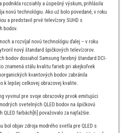
a podnikla rozsiahly a úspešný výskum, prihlásila
íja novú technológiu. Ako už bolo povedané, v roku
ou a predstavil prvé televízory SUHD s
h bodov.
och a rozvíjal novú technológiu ďalej – v roku
tvoril nový štandard špičkových televízorov.
ch bodov dosiahol Samsung farebný štandard DCI-
čo znamená stálu kvalitu farieb pri akejkoľvek
anorganických kvantových bodov zabránila
 k lepšej celkovej obrazovej kvalite.
g vyvinul pre svoje obrazovky prvok emitujúci
as modrých svetelných QLED bodov na špičkovú
ch QLED farbách[6] považovalo za najťažšie.
bol objav zdroja modrého svetla pre QLED s