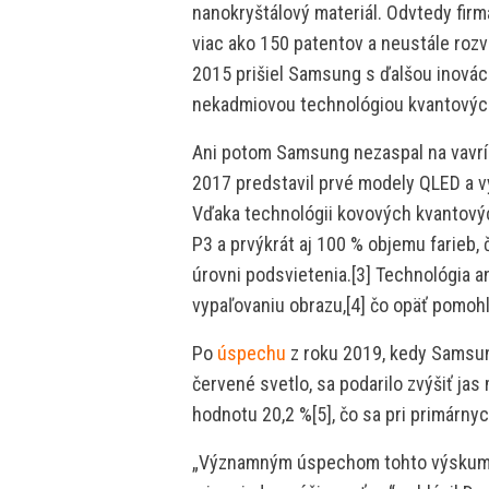
nanokryštálový materiál. Odvtedy firm
viac ako 150 patentov a neustále rozv
2015 prišiel Samsung s ďalšou inováci
nekadmiovou technológiou kvantovýc
Ani potom Samsung nezaspal na vavrín
2017 predstavil prvé modely QLED a vy
Vďaka technológii kovových kvantový
P3 a prvýkrát aj 100 % objemu farieb, 
úrovni podsvietenia.[3] Technológia 
vypaľovaniu obrazu,[4] čo opäť pomohlo
Po
úspechu
z roku 2019, kedy Samsun
červené svetlo, sa podarilo zvýšiť j
hodnotu 20,2 %[5], čo sa pri primárny
„Významným úspechom tohto výskumu 