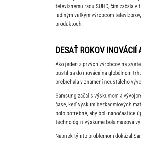
televíznemu radu SUHD, čím začala v 
jediným veľkým výrobcom televízorov,
produktoch.
DESAŤ ROKOV INOVÁCIÍ 
Ako jeden z prvých výrobcov na svete
pustil sa do inovácií na globálnom tr
prebiehala v znamení neustáleho vývoja
Samsung začal s výskumom a vývojom 
čase, keď výskum bezkadmiových mater
bolo potrebné, aby boli nanočastice 
technológii i výskume bola masová vý
Napriek týmto problémom dokázal Sa