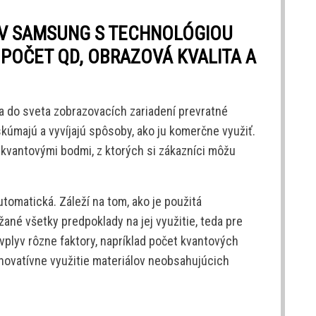
OV SAMSUNG S TECHNOLÓGIOU
POČET QD, OBRAZOVÁ KVALITA A
 do sveta zobrazovacích zariadení prevratné
kúmajú a vyvíjajú spôsoby, ako ju komerčne využiť.
 kvantovými bodmi, z ktorých si zákazníci môžu
utomatická. Záleží na tom, ako je použitá
ané všetky predpoklady na jej využitie, teda pre
vplyv rôzne faktory, napríklad počet kvantových
 inovatívne využitie materiálov neobsahujúcich