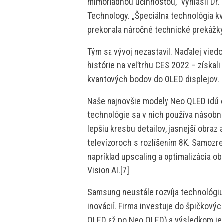
mimoriadnou účinnosťou,“ vyhlásil Dr
Technology. „Špeciálna technológia 
prekonala náročné technické prekážky
Tým sa vývoj nezastavil. Naďalej viedo
histórie na veľtrhu CES 2022 – získali
kvantových bodov do OLED displejov.
Naše najnovšie modely Neo QLED idú e
technológie sa v nich používa násob
lepšiu kresbu detailov, jasnejší obraz 
televízoroch s rozlíšením 8K. Samozr
napríklad upscaling a optimalizácia ob
Vision AI.[7]
Samsung neustále rozvíja technológi
inovácií. Firma investuje do špičkový
OLED až po Neo OLED) a výsledkom je 