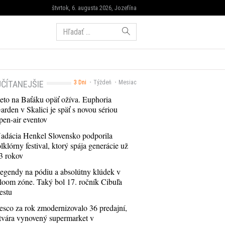
štvrtok, 6. augusta 2026, Jozefína
Hľadať:
ČÍTANEJŠIE
3 Dni
Týždeň
Mesiac
eto na Baťáku opäť ožíva. Euphoria
arden v Skalici je späť s novou sériou
pen-air eventov
adácia Henkel Slovensko podporila
olklórny festival, ktorý spája generácie už
3 rokov
egendy na pódiu a absolútny klúdek v
loom zóne. Taký bol 17. ročník Cibuľa
estu
esco za rok zmodernizovalo 36 predajní,
tvára vynovený supermarket v