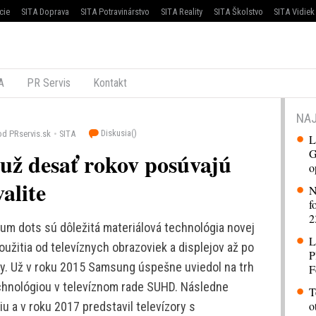
cie
SITA Doprava
SITA Potravinárstvo
SITA Reality
SITA Školstvo
SITA Vidiek
A
PR Servis
Kontakt
NAJ
Diskusia(
)
od PRservis.sk
SITA
L
G
už desať rokov posúvajú
o
alite
N
f
2
um dots sú dôležitá materiálová technológia novej
L
užitia od televíznych obrazoviek a displejov až po
P
ly. Už v roku 2015 Samsung úspešne uviedol na trh
F
chnológiou v televíznom rade SUHD. Následne
T
o
u a v roku 2017 predstavil televízory s