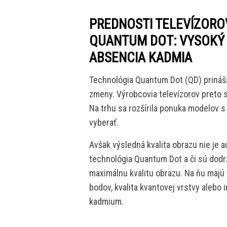
PREDNOSTI TELEVÍZOR
QUANTUM DOT: VYSOKÝ 
ABSENCIA KADMIA
Technológia Quantum Dot (QD) prináša
zmeny. Výrobcovia televízorov preto s
Na trhu sa rozšírila ponuka modelov s
vyberať.
Avšak výsledná kvalita obrazu nie je a
technológia Quantum Dot a či sú dodrž
maximálnu kvalitu obrazu. Na ňu majú 
bodov, kvalita kvantovej vrstvy alebo
kadmium.