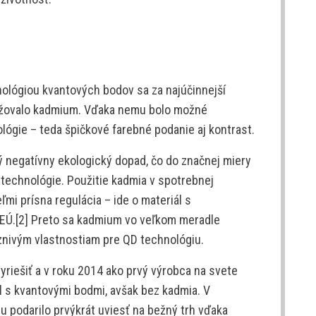
nológiou kvantových bodov sa za najúčinnejší
ažovalo kadmium. Vďaka nemu bolo možné
lógie – teda špičkové farebné podanie aj kontrast.
 negatívny ekologický dopad, čo do značnej miery
technológie. Použitie kadmia v spotrebnej
eľmi prísna regulácia – ide o materiál s
EÚ.[2] Preto sa kadmium vo veľkom meradle
aznivým vlastnostiam pre QD technológiu.
riešiť a v roku 2014 ako prvý výrobca na svete
ál s kvantovými bodmi, avšak bez kadmia. V
 podarilo prvýkrát uviesť na bežný trh vďaka