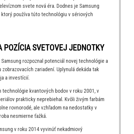
televíznom svete nová éra. Dodnes je Samsung
 ktorý používa túto technológiu v sériových
A POZÍCIA SVETOVEJ JEDNOTKY
 Samsung rozpoznal potenciál novej technológie a
hu zobrazovacích zariadení. Uplynulá dekáda tak
 a investícií.
technológie kvantových bodov v roku 2001, v
iálov prakticky neprebiehal. Kvôli živým farbám
úplne rovnorodé, ale vzhľadom na nedostatky v
roba nesmierne ťažká.
msung v roku 2014 vyvinúť nekadmiový