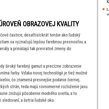
K
L
v
ÚROVEŇ OBRAZOVEJ KVALITY
ové častice, desaťtisíckrát tenšie ako ľudský
ostiam sa vyznačujú lepšou farebnou presnosťou a
riály a prinášajú tak prevratné zmeny do
dy široký farebný gamut a precízne zobrazenie
níma farby. Vďaka novej technológii je tiež možné
pixelov, čo znamená presnejšie podanie čiernej.
tkých strán, teda majú rovnomerné rozloženie jasu
časne znižujú pôsobenie modrého svetla, a to
sledovaní, a šetria ľudské oko.