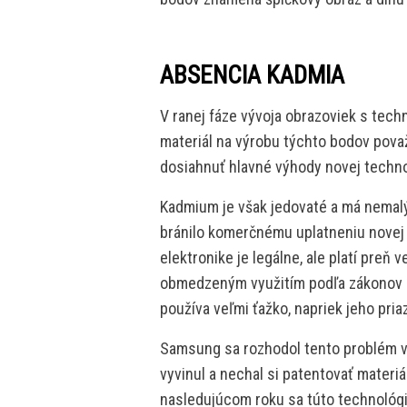
ABSENCIA KADMIA
V ranej fáze vývoja obrazoviek s tech
materiál na výrobu týchto bodov pov
dosiahnuť hlavné výhody novej techno
Kadmium je však jedovaté a má nemalý
bránilo komerčnému uplatneniu novej 
elektronike je legálne, ale platí preň v
obmedzeným využitím podľa zákonov 
používa veľmi ťažko, napriek jeho pri
Samsung sa rozhodol tento problém vy
vyvinul a nechal si patentovať materi
nasledujúcom roku sa túto technológiu