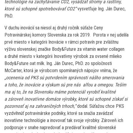
technológie na zachytávanie CO2, vysádzať stromy a rastliny,
ktoré sú schopné spotrebovávať CO2“
vysvetľuje Ing. Ján Durec,
PhD.
V duchu inovácií sa niesol aj druhý ročník súťaže Ceny
Potravinárskej komory Slovenska za rok 2019. Porota v nej udelila
prvé miesto v kategórii Inovácie v rámci potravín pre zvláštnu
výživu slovenskej značke Body&Future za vitamin water collagen
a druhé miesto v kategórii Inovatívny výrobok za ovsené mlieko
Body&Future oat milk. Ing. Ján Durec, PhD. zo spoločnosti
McCarter, ktorá je výrobcom spomínaných nápojov vníma, že
„ocenenia od PKS sú potvrdením správnosti nášho smerovania
a toho, že inovácie a výskum sú pre nás alfou a omegou
.
Teším
ma aj to, že na Slovensku máme potenciál vyrobiť kvalitné
a zároveň inovatívne domáce výrobky, ktoré sú schopné získať si
pozornosť aj na zahraničných trhoch,“
dodal. Súťažou chce PKS
vyzdvihnúť potravinárske podniky, ktoré sa snažia zavádzať
inovatívne technológie a inovovať tak svoje výrobky. Zároveň ich
podporuje v snahe napredovať a predávať kvalitné slovenské