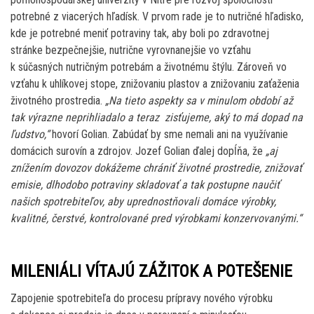
potrebné z viacerých hľadísk. V prvom rade je to nutričné hľadisko,
kde je potrebné meniť potraviny tak, aby boli po zdravotnej
stránke bezpečnejšie, nutrične vyrovnanejšie vo vzťahu
k súčasných nutričným potrebám a životnému štýlu. Zároveň vo
vzťahu k uhlíkovej stope, znižovaniu plastov a znižovaniu zaťaženia
životného prostredia.
„Na tieto aspekty sa v minulom období až
tak výrazne neprihliadalo a teraz zisťujeme, aký to má dopad na
ľudstvo,“
hovorí Golian. Zabúdať by sme nemali ani na využívanie
domácich surovín a zdrojov. Jozef Golian ďalej dopĺňa, že
„aj
znížením dovozov dokážeme chrániť životné prostredie, znižovať
emisie, dlhodobo potraviny skladovať a tak postupne naučiť
našich spotrebiteľov, aby uprednostňovali domáce výrobky,
kvalitné, čerstvé, kontrolované pred výrobkami konzervovanými.“
MILENIÁLI VÍTAJÚ ZÁŽITOK A POTEŠENIE
Zapojenie spotrebiteľa do procesu prípravy nového výrobku