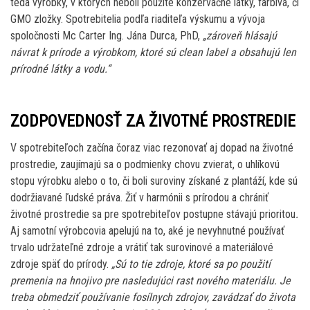
teda výrobky, v ktorých neboli použité konzervačné látky, farbivá, či
GMO zložky. Spotrebitelia podľa riaditeľa výskumu a vývoja
spoločnosti Mc Carter Ing. Jána Durca, PhD,
„zároveň hlásajú
návrat k prírode a výrobkom, ktoré sú clean label a obsahujú len
prírodné látky a vodu.“
ZODPOVEDNOSŤ ZA ŽIVOTNÉ PROSTREDIE
V spotrebiteľoch začína čoraz viac rezonovať aj dopad na životné
prostredie, zaujímajú sa o podmienky chovu zvierat, o uhlíkovú
stopu výrobku alebo o to, či boli suroviny získané z plantáží, kde sú
dodržiavané ľudské práva. Žiť v harmónii s prírodou a chrániť
životné prostredie sa pre spotrebiteľov postupne stávajú prioritou
.
Aj samotní výrobcovia apelujú na to, aké je nevyhnutné používať
trvalo udržateľné zdroje a vrátiť tak surovinové a materiálové
zdroje späť do prírody.
„Sú to tie zdroje, ktoré sa po použití
premenia na hnojivo pre nasledujúci rast nového materiálu. Je
treba obmedziť používanie fosílnych zdrojov, zavádzať do života