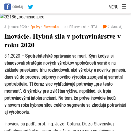
SITA Energetika
SITA Zdravotníctvo
SITA Financie
SITA Doprava
Zdieľaj
MENU
SITA Potravinárstvo
SITA Reality
SITA Školstvo
SITA Vidiek
Diskusia(
)
3. januára 2020
Správy
Slovensko
od PRservis.sk
SITA
Inovácie. Hybná sila v potravinárstve v
roku 2020
3.1.2020 –
Spotrebiteľské správanie sa mení. Kým kedysi si
stanovovali stratégie nových výrobkov spoločnosti samé a na
základe prieskumu trhu rozhodovali, aké výrobky a novinky prinesú,
dnes sú do procesu prípravy nového výrobku zapojení aj samotní
spotrebitelia. Tí čoraz viac vyhľadávajú potraviny „pre tento
moment“, či výrobky pre zvláštnu výživu, napríklad, ak trpia
potravinovými intoleranciami. Na tom, že práve inovácie budú
v novom roku hybnou silou celého segmentu sa zhodujú potravinári
aj výrobcovia.
Inovácie sú podľa prof. Ing. Jozef Goliana, Dr. zo Slovenskej
poľnohospodárskej univerzity v Nitre pre rozvoj spoločnosti