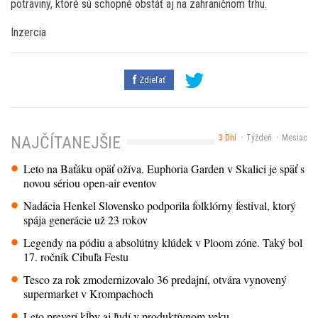
potraviny, ktoré sú schopné obstáť aj na zahraničnom trhu.
Inzercia
Zdieľať
3 Dni
Týždeň
Mesiac
NAJČÍTANEJŠIE
Leto na Baťáku opäť ožíva. Euphoria Garden v Skalici je späť s
novou sériou open-air eventov
Nadácia Henkel Slovensko podporila folklórny festival, ktorý
spája generácie už 23 rokov
Legendy na pódiu a absolútny klúdek v Ploom zóne. Taký bol
17. ročník Cibuľa Festu
Tesco za rok zmodernizovalo 36 predajní, otvára vynovený
supermarket v Krompachoch
Leto preverí kĺby aj ľudí v produktívnom veku