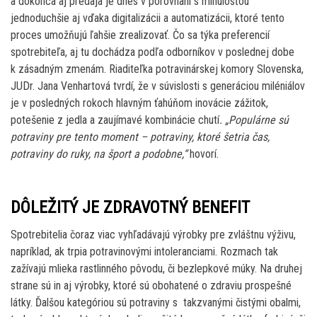
a dokonca aj predaja je dnes v porovnaní s minulosťou
jednoduchšie aj vďaka digitalizácii a automatizácii, ktoré tento
proces umožňujú ľahšie zrealizovať. Čo sa týka preferencií
spotrebiteľa, aj tu dochádza podľa odborníkov v poslednej dobe
k zásadným zmenám. Riaditeľka potravinárskej komory Slovenska,
JUDr. Jana Venhartová tvrdí, že v súvislosti s generáciou miléniálov
je v posledných rokoch hlavným ťahúňom inovácie zážitok,
potešenie z jedla a zaujímavé kombinácie chutí
. „Populárne sú
potraviny pre tento moment – potraviny, ktoré šetria čas,
potraviny do ruky, na šport a podobne,“
hovorí.
DÔLEŽITÝ JE ZDRAVOTNÝ BENEFIT
Spotrebitelia čoraz viac vyhľadávajú výrobky pre zvláštnu výživu,
napríklad, ak trpia potravinovými intoleranciami. Rozmach tak
zažívajú mlieka rastlinného pôvodu, či bezlepkové múky. Na druhej
strane sú in aj výrobky, ktoré sú obohatené o zdraviu prospešné
látky. Ďalšou kategóriou sú potraviny s takzvanými čistými obalmi,