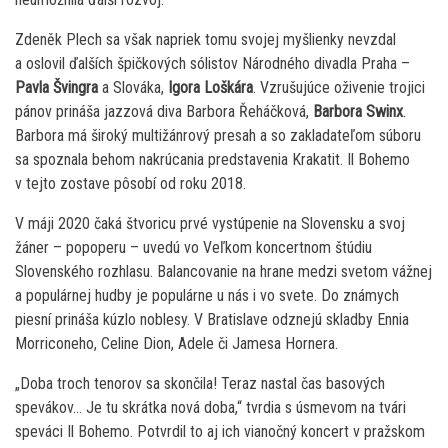
Zdeněk Plech sa však napriek tomu svojej myšlienky nevzdal
a oslovil ďalších špičkových sólistov Národného divadla Praha –
Pavla Švingra
a Slováka,
Igora Loškára
. Vzrušujúce oživenie trojici
pánov prináša jazzová diva Barbora Řeháčková,
Barbora Swinx
.
Barbora má široký multižánrový presah a so zakladateľom súboru
sa spoznala behom nakrúcania predstavenia Krakatit. Il Bohemo
v tejto zostave pôsobí od roku 2018.
V máji 2020 čaká štvoricu prvé vystúpenie na Slovensku a svoj
žáner – popoperu – uvedú vo Veľkom koncertnom štúdiu
Slovenského rozhlasu. Balancovanie na hrane medzi svetom vážnej
a populárnej hudby je populárne u nás i vo svete. Do známych
piesní prináša kúzlo noblesy. V Bratislave odznejú skladby Ennia
Morriconeho, Celine Dion, Adele či Jamesa Hornera.
„Doba troch tenorov sa skončila! Teraz nastal čas basových
spevákov… Je tu skrátka nová doba,“ tvrdia s úsmevom na tvári
speváci Il Bohemo. Potvrdil to aj ich vianočný koncert v pražskom