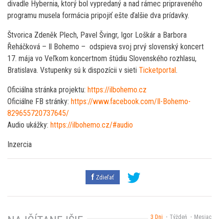
divadle Hybernia, ktorý bol vypredaný a nad rámec pripraveného
programu musela formácia pripojiť ešte ďalšie dva prídavky.
Štvorica Zdeněk Plech, Pavel Švingr, Igor Loškár a Barbora
Řeháčková – Il Bohemo – odspieva svoj prvý slovenský koncert
17. mája vo Veľkom koncertnom štúdiu Slovenského rozhlasu,
Bratislava. Vstupenky sú k dispozícii v sieti
Ticketportal
.
Oficiálna stránka projektu:
https://ilbohemo.cz
Oficiálne FB stránky:
https://www.facebook.com/Il-Bohemo-
829655720737645/
Audio ukážky:
https://ilbohemo.cz/#audio
Inzercia
Zdieľať
3 Dni
Týždeň
Mesiac