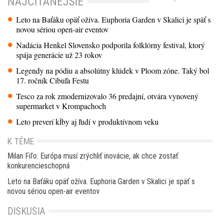
NAJČÍTANEJŠIE
Leto na Baťáku opäť ožíva. Euphoria Garden v Skalici je späť s
novou sériou open-air eventov
Nadácia Henkel Slovensko podporila folklórny festival, ktorý
spája generácie už 23 rokov
Legendy na pódiu a absolútny klúdek v Ploom zóne. Taký bol
17. ročník Cibuľa Festu
Tesco za rok zmodernizovalo 36 predajní, otvára vynovený
supermarket v Krompachoch
Leto preverí kĺby aj ľudí v produktívnom veku
K TÉME
Milan Fiľo: Európa musí zrýchliť inovácie, ak chce zostať
konkurencieschopná
Leto na Baťáku opäť ožíva. Euphoria Garden v Skalici je späť s
novou sériou open-air eventov
DISKUSIA