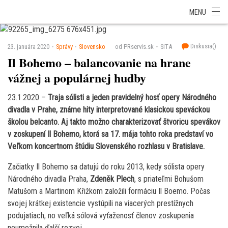
SITA Energetika
SITA Zdravotníctvo
SITA Financie
SITA Doprava
MENU
SITA Potravinárstvo
SITA Reality
SITA Školstvo
SITA Vidiek
Diskusia(
)
23. januára 2020
Správy
Slovensko
od PRservis.sk
SITA
Il Bohemo – balancovanie na hrane
vážnej a populárnej hudby
23.1.2020 –
Traja sólisti a jeden pravidelný hosť opery Národného
divadla v Prahe, známe hity interpretované klasickou speváckou
školou belcanto. Aj takto možno charakterizovať štvoricu spevákov
v zoskupení Il Bohemo, ktorá sa 17. mája tohto roka predstaví vo
Veľkom koncertnom štúdiu Slovenského rozhlasu v Bratislave.
Začiatky Il Bohemo sa datujú do roku 2013, kedy sólista opery
Národného divadla Praha,
Zdeněk Plech
, s priateľmi Bohušom
Matušom a Martinom Křižkom založili formáciu Il Boemo. Počas
svojej krátkej existencie vystúpili na viacerých prestížnych
podujatiach, no veľká sólová vyťaženosť členov zoskupenia
neumožnila ďalší rozvoj.