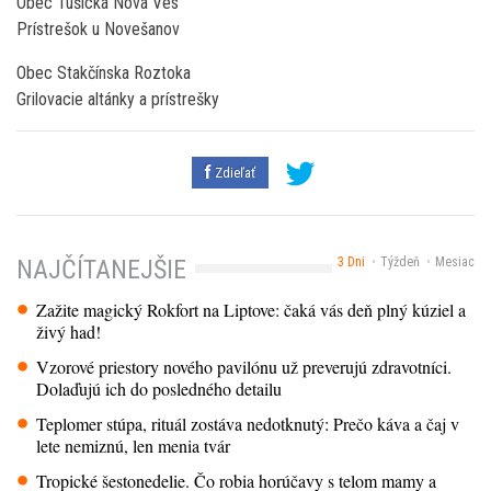
Obec Tušická Nová Ves
Prístrešok u Novešanov
Obec Stakčínska Roztoka
Grilovacie altánky a prístrešky
Zdieľať
3 Dni
Týždeň
Mesiac
NAJČÍTANEJŠIE
Zažite magický Rokfort na Liptove: čaká vás deň plný kúziel a
živý had!
Vzorové priestory nového pavilónu už preverujú zdravotníci.
Dolaďujú ich do posledného detailu
Teplomer stúpa, rituál zostáva nedotknutý: Prečo káva a čaj v
lete nemiznú, len menia tvár
Tropické šestonedelie. Čo robia horúčavy s telom mamy a