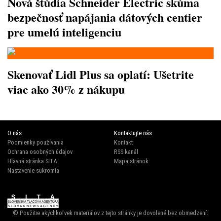
Nová štúdia Schneider Electric skúma
bezpečnosť napájania dátových centier
pre umelú inteligenciu
Skenovať Lidl Plus sa oplatí: Ušetrite
viac ako 30% z nákupu
O nás
Kontaktujte nás
Podmienky používania
Kontakt
Ochrana osobných údajov
RSS kanál
Hlavná stránka SITA
Mapa stránok
Nastavenie sukromia
© Použitie akýchkoľvek materiálov z tejto stránky je dovolené bez obmedzení.