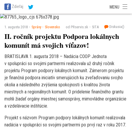
SITA Energetika
SITA Zdravotníctvo
SITA Financie
SITA Doprava
Zdieľaj
MENU
SITA Potravinárstvo
SITA Reality
SITA Školstvo
SITA Vidiek
Diskusia(
)
1. augusta 2018
Správy
Slovensko
od PRservis.sk
SITA
II. ročník projektu Podpora lokálnych
komunít má svojich víťazov!
BRATISLAVA 1. augusta 2018 – Nadácia COOP Jednota
v spolupráci so svojimi partnermi realizovala už druhý ročník
projektu Program podpory lokálnych komunít. Zámerom projektu
je finančná podpora iniciatív smerujúcich ku zveľaďovaniu svojho
okolia a následného zvýšenia spokojnosti s kvalitou života
miestnych a regionálnych komunít. O pridelenie finančného grantu
mohli žiadať orgány miestnej samosprávy, mimovládne organizácie
a vzdelávacie inštitúcie.
Projekt s názvom Program podpory lokálnych komunít realizovala
nadácia v spolupráci so svojimi partnermi po prvý raz v roku 2017.