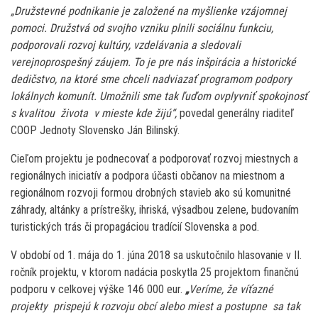
„Družstevné podnikanie je založené na myšlienke vzájomnej
pomoci. Družstvá od svojho vzniku plnili sociálnu funkciu,
podporovali rozvoj kultúry, vzdelávania a sledovali
verejnoprospešný záujem. To je pre nás inšpirácia a historické
dedičstvo, na ktoré sme chceli nadviazať programom podpory
lokálnych komunít. Umožnili sme tak ľuďom ovplyvniť spokojnosť
s kvalitou života v mieste kde žijú“,
povedal generálny riaditeľ
COOP Jednoty Slovensko Ján Bilinský.
Cieľom projektu je podnecovať a podporovať rozvoj miestnych a
regionálnych iniciatív a podpora účasti občanov na miestnom a
regionálnom rozvoji formou drobných stavieb ako sú komunitné
záhrady, altánky a prístrešky, ihriská, výsadbou zelene, budovaním
turistických trás či propagáciou tradícií Slovenska a pod.
V období od 1. mája do 1. júna 2018 sa uskutočnilo hlasovanie v II.
ročník projektu, v ktorom nadácia poskytla 25 projektom finančnú
podporu v celkovej výške 146 000 eur.
„
Veríme, že víťazné
projekty prispejú k rozvoju obcí alebo miest a postupne sa tak