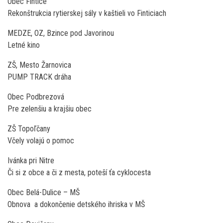
Obec Fintice
Rekonštrukcia rytierskej sály v kaštieli vo Finticiach
MEDZE, OZ, Bzince pod Javorinou
Letné kino
ZŠ, Mesto Žarnovica
PUMP TRACK dráha
Obec Podbrezová
Pre zelenšiu a krajšiu obec
ZŠ Topoľčany
Včely volajú o pomoc
Ivánka pri Nitre
Či si z obce a či z mesta, poteší ťa cyklocesta
Obec Belá-Dulice – MŠ
Obnova a dokončenie detského ihriska v MŠ