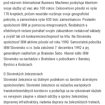
pod názvom International Business Machines poskytuje klientom
svoje služby už viac ako 100 rokov. Celosvetovo pôsobí vo vyše
170 krajinách, pričom neustále rozširuje svoje geografické
pokrytie, a zamestnáva vyše 430 tisíc zamestnancov. Poslaním
spoločnosti IBM je pomocou integrovaných, flexibilných a
efektívnych riešení pomáhať svojim zákazníkom redukovať náklady
a zvýšiť tak ich konkurencieschopnosť na trhu. Na Slovensku
spoločnosť IBM aktívne pôsobí od roku 1990. Samostatná pobočka
IBM Slovensko s.r.o. bola založená 7. decembra 1992 a jej
generálnym riaditeľom je Branislav Šebo. Hlavné sídlo IBM
Slovensko sa nachádza v Bratislave s pobočkami v Banskej
Bystrici a Košiciach.
O Slovinských železniciach
Slovinské železnice sú štátnym podnikom so šiestimi dcérskymi
spoločnosťami. Slovinské železnice sú súčasťou európskych
transkontinentálnych koridorov a podieľajú sa na vykonávaní služieb
vo verejnom záujme v oblasti údržby a správy železničnej
dopravnej infraštruktúry, riadenia dopravy na železničných tratiach,