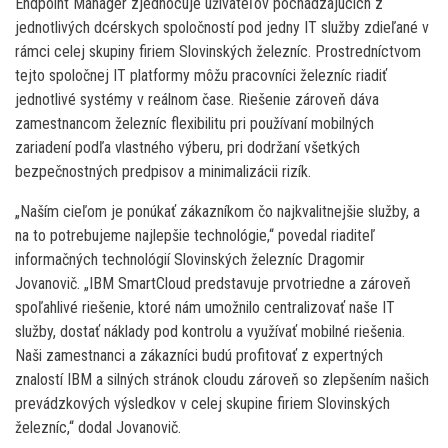
Endpoint Manager zjednocuje užívateľov pochádzajúcich z
jednotlivých dcérskych spoločností pod jedny IT služby zdieľané v
rámci celej skupiny firiem Slovinských železníc. Prostredníctvom
tejto spoločnej IT platformy môžu pracovníci železníc riadiť
jednotlivé systémy v reálnom čase. Riešenie zároveň dáva
zamestnancom železníc flexibilitu pri používaní mobilných
zariadení podľa vlastného výberu, pri dodržaní všetkých
bezpečnostných predpisov a minimalizácii rizík.
„Naším cieľom je ponúkať zákazníkom čo najkvalitnejšie služby, a
na to potrebujeme najlepšie technológie,“ povedal riaditeľ
informačných technológií Slovinských železníc Dragomir
Jovanovič. „IBM SmartCloud predstavuje prvotriedne a zároveň
spoľahlivé riešenie, ktoré nám umožnilo centralizovať naše IT
služby, dostať náklady pod kontrolu a využívať mobilné riešenia.
Naši zamestnanci a zákazníci budú profitovať z expertných
znalostí IBM a silných stránok cloudu zároveň so zlepšením našich
prevádzkových výsledkov v celej skupine firiem Slovinských
železníc,“ dodal Jovanovič.