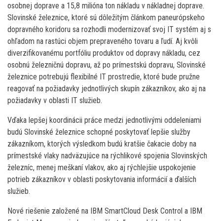
osobnej doprave a 15,8 milióna ton nákladu v nákladnej doprave.
Slovinské železnice, ktoré sú dôležitým článkom paneurópskeho
dopravného koridoru sa rozhodli modernizovať svoj IT systém aj s
ohľadom na rastúci objem prepraveného tovaru a ľudí. Aj kvôli
diverzifikovanému portfóliu produktov od dopravy nákladu, cez
osobnú železničnú dopravu, až po prímestskú dopravu, Slovinské
železnice potrebujú flexibilné IT prostredie, ktoré bude pružne
reagovať na požiadavky jednotlivých skupín zákazníkov, ako aj na
požiadavky v oblasti IT služieb.
Vďaka lepšej koordinácii práce medzi jednotlivými oddeleniami
budú Slovinské železnice schopné poskytovať lepšie služby
zákazníkom, ktorých výsledkom budú kratšie čakacie doby na
prímestské vlaky nadväzujúce na rýchlikové spojenia Slovinských
železníc, menej meškaní vlakov, ako aj rýchlejšie uspokojenie
potrieb zákazníkov v oblasti poskytovania informácií a ďalších
služieb.
Nové riešenie založené na IBM SmartCloud Desk Control a IBM