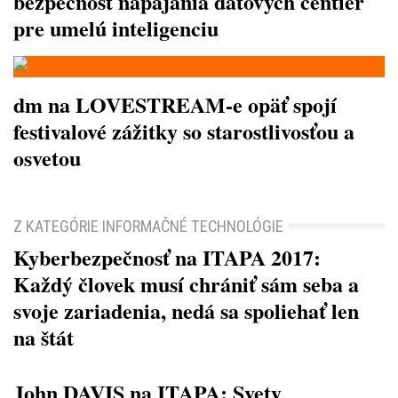
bezpečnosť napájania dátových centier
pre umelú inteligenciu
dm na LOVESTREAM-e opäť spojí
festivalové zážitky so starostlivosťou a
osvetou
Z KATEGÓRIE INFORMAČNÉ TECHNOLÓGIE
Kyberbezpečnosť na ITAPA 2017:
Každý človek musí chrániť sám seba a
svoje zariadenia, nedá sa spoliehať len
na štát
John DAVIS na ITAPA: Svety