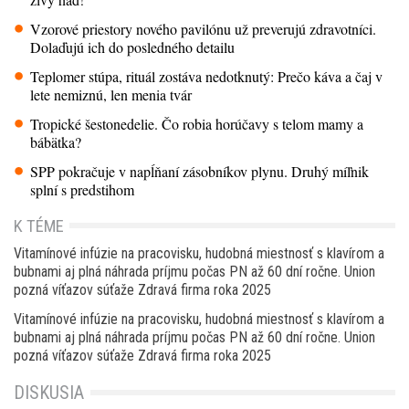
Vzorové priestory nového pavilónu už preverujú zdravotníci.
Dolaďujú ich do posledného detailu
Teplomer stúpa, rituál zostáva nedotknutý: Prečo káva a čaj v
lete nemiznú, len menia tvár
Tropické šestonedelie. Čo robia horúčavy s telom mamy a
bábätka?
SPP pokračuje v napĺňaní zásobníkov plynu. Druhý míľnik
splní s predstihom
K TÉME
Vitamínové infúzie na pracovisku, hudobná miestnosť s klavírom a
bubnami aj plná náhrada príjmu počas PN až 60 dní ročne. Union
pozná víťazov súťaže Zdravá firma roka 2025
Vitamínové infúzie na pracovisku, hudobná miestnosť s klavírom a
bubnami aj plná náhrada príjmu počas PN až 60 dní ročne. Union
pozná víťazov súťaže Zdravá firma roka 2025
DISKUSIA