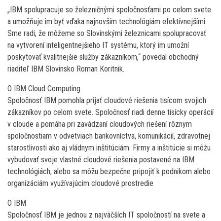
„IBM spolupracuje so železničnými spoločnosťami po celom svete
a umožňuje im byť vďaka najnovším technológiám efektívnejšími.
Sme radi, že môžeme so Slovinskými železnicami spolupracovať
na vytvorení inteligentnejšieho IT systému, ktorý im umožní
poskytovať kvalitnejšie služby zákazníkom,“ povedal obchodný
riaditeľ IBM Slovinsko Roman Koritnik.
O IBM Cloud Computing
Spoločnosť IBM pomohla prijať cloudové riešenia tisícom svojich
zákazníkov po celom svete. Spoločnosť riadi denne tisícky operácií
v cloude a pomáha pri zavádzaní cloudových riešení rôznym
spoločnostiam v odvetviach bankovníctva, komunikácií, zdravotnej
starostlivosti ako aj vládnym inštitúciám. Firmy a inštitúcie si môžu
vybudovať svoje vlastné cloudové riešenia postavené na IBM
technológiách, alebo sa môžu bezpečne pripojiť k podnikom alebo
organizáciám využívajúcim cloudové prostredie
O IBM
Spoločnosť IBM je jednou z najväčších IT spoločností na svete a