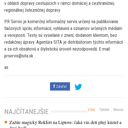
v oblasti dopravy cestujúcich v rámci domácej a cezhraničnej
regionálnej železničnej dopravy.
PR Servis je komerčný informačný servis určený na publikovanie
tlačových správ, informácií, vyhlásení a oznamov určených médiám
a verejnosti. Texty sú vysielané v znení, dodanom klientom, bez
redakčnej úpravy. Agentúra SITA je distribútorom týchto informácií
a za ich obsahovú a štylistickú úroveň nezodpovedá. E-mail:
prservis@sita.sk .
ax
Zdieľať
3 Dni
Týždeň
Mesiac
NAJČÍTANEJŠIE
Zažite magický Rokfort na Liptove: čaká vás deň plný kúziel a
živý had!