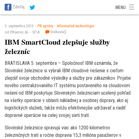
SITA Energetika
SITA Zdravotníctvo
SITA Financie
SITA Doprava
Zdieľaj
MENU
SITA Potravinárstvo
SITA Reality
SITA Školstvo
SITA Vidiek
5. septembra 2013
PR správy
Informačné technológie
Diskusia(
)
od PRservis.sk
SITA
IBM SmartCloud zlepšuje služby
železníc
BRATISLAVA 5. septembra – Spoločnosť IBM oznámila, že
Slovinské železnice si vybrali IBM cloudové riešenie s cieľom
zlepšiť svoje obchodné výsledky a služby pre zákazníkov. Prijatie
nového centralizovaného IT systému postaveného na cloudovom
riešení od IBM poskytuje Slovinským železniciam ucelený pohľad
na všetky operácie v oblasti nákladnej a osobnej dopravy, ako aj
logistických služieb, takže môžu efektívnejšie udržiavať a riadiť
dopravné operácie na celej svojej sieti tratí.
Slovinské železnice spravujú viac ako 1200 kilometrov
železničných tratí a ročne dopravia 15,3 milióna pasažierov v