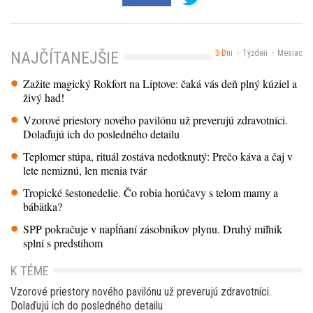
3 Dni
Týždeň
Mesiac
NAJČÍTANEJŠIE
Zažite magický Rokfort na Liptove: čaká vás deň plný kúziel a
živý had!
Vzorové priestory nového pavilónu už preverujú zdravotníci.
Dolaďujú ich do posledného detailu
Teplomer stúpa, rituál zostáva nedotknutý: Prečo káva a čaj v
lete nemiznú, len menia tvár
Tropické šestonedelie. Čo robia horúčavy s telom mamy a
bábätka?
SPP pokračuje v napĺňaní zásobníkov plynu. Druhý míľnik
splní s predstihom
K TÉME
Vzorové priestory nového pavilónu už preverujú zdravotníci.
Dolaďujú ich do posledného detailu