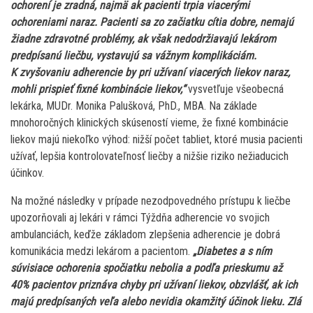
ochorení je zradná, najmä ak pacienti trpia viacerými
ochoreniami naraz. Pacienti sa zo začiatku cítia dobre, nemajú
žiadne zdravotné problémy, ak však nedodržiavajú lekárom
predpísanú liečbu, vystavujú sa vážnym komplikáciám.
K zvyšovaniu adherencie by pri užívaní viacerých liekov naraz,
mohli prispieť fixné kombinácie liekov,“
vysvetľuje všeobecná
lekárka, MUDr. Monika Palušková, PhD., MBA. Na základe
mnohoročných klinických skúseností vieme, že fixné kombinácie
liekov majú niekoľko výhod: nižší počet tabliet, ktoré musia pacienti
užívať, lepšia kontrolovateľnosť liečby a nižšie riziko nežiaducich
účinkov.
Na možné následky v prípade nezodpovedného prístupu k liečbe
upozorňovali aj lekári v rámci Týždňa adherencie vo svojich
ambulanciách, keďže základom zlepšenia adherencie je dobrá
komunikácia medzi lekárom a pacientom.
„Diabetes a s ním
súvisiace ochorenia spočiatku nebolia a podľa prieskumu až
40% pacientov priznáva chyby pri užívaní liekov, obzvlášť, ak ich
majú predpísaných veľa alebo nevidia okamžitý účinok lieku. Zlá