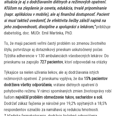
situácia je aj s dodržiavaním diétnych a režimových opatrení.
Kľúčom na zlepšenie je osveta, edukácia, trvalé pripomínanie
(napr. aplikáciou v mobile), ale aj finančná dostupnosť. Pacient
si musí taktiež uvedomiť, že efektivita liečby záleží najmä na
jeho zodpovednosti, disciplíne a spolupráci s lekárom,“
približuje
diabetológ, doc. MUDr. Emil Martinka, PhD.
To, že majú pacienti veľmi častý problém so zmenou životného
štýlu, potvrdzuje aj dotazníkový prieskum uskutočnený počas
Týždňa adherencie v 130 ambulanciách všeobecných lekárov. Do
prieskumu sa zapojilo
727 pacientov
, ktorí odpovedali na otázky
Týkajúce sa nielen užívania liekov, ale aj dodržiavania istých
režimových opatrení. Z prieskumu vyplýva, že iba
15% pacientov
dodržiava všetky odporúčania
, vrátane diétnych opatrení či
pohybového režimu. V rámci spomínaných zmien životosprávy robí
ľuďom
najväčší problém obmedzenie tukov, sacharidov a soli.
Dodržať zákaz fajčenia je náročné pre 19,2% opýtaných a 18,5%
respondentov označilo za namáhavú aj redukciu hmotnosti.
Z hľadiska farmakoterapie, dodržuje liečebné odporúčania