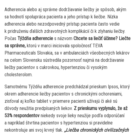
Adherencia alebo aj správne dodržiavanie liečby je spôsob, akým
sa hodnotí spolupráca pacienta a jeho prístup k liečbe. Nízka
adherencia alebo nezodpovedný prístup pacienta často vedie
k pridruženiu ďalších zdravotných komplikácií či k zlyhaniu liečby.
Počas
Týždňa adherencie
s názvom
Chcete sa liečiť účinne? Liečte
sa správne,
ktorú v marci iniciovala spoločnosť TEVA
Pharmaceuticals Slovakia, sa v ambulanciách všeobecných lekárov
na celom Slovensku sústredila pozornosť najmä na dodržiavanie
liečby pacientov s cukrovkou, hypertenziou či vysokým
cholesterolom.
Samotnému Týždňu adherencie predchádzal prieskum Ipsos, ktorý
okrem adherencie liečby pacientov s chronickými ochoreniami,
zisťoval aj koľko tabliet v priemere pacienti užívajú či aké sú
dôvody neužitia predpísaných liekov.
Z prieskumu vyplynulo, že až
53% respondentov
niekedy svoje lieky neužije podľa odporúčaní
a napríklad štvrtina pacientov s hypertenziou si pravidelne
nekontroluje ani svoj krvný tlak.
„Liečba chronických civilizačných