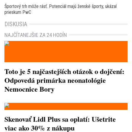
Športový trh môže rásť. Potenciál majú ženské športy, ukázal
prieskum PwC
DISKUSIA
NAJČÍTANEJŠIE ZA 24 HODÍN
Toto je 5 najčastejších otázok o dojčení:
Odpovedá primárka neonatológie
Nemocnice Bory
Skenovať Lidl Plus sa oplatí: Ušetrite
viac ako 30% z nákupu