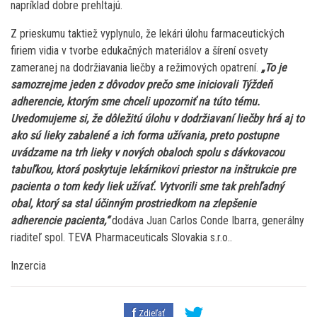
napríklad dobre prehĺtajú.
Z prieskumu taktiež vyplynulo, že lekári úlohu farmaceutických
firiem vidia v tvorbe edukačných materiálov a šírení osvety
zameranej na dodržiavania liečby a režimových opatrení.
„To je
samozrejme jeden z dôvodov prečo sme iniciovali Týždeň
adherencie, ktorým sme chceli upozorniť na túto tému.
Uvedomujeme si, že dôležitú úlohu v dodržiavaní liečby hrá aj to
ako sú lieky zabalené a ich forma užívania, preto postupne
uvádzame na trh lieky v nových obaloch spolu s dávkovacou
tabuľkou, ktorá poskytuje lekárnikovi priestor na inštrukcie pre
pacienta o tom kedy liek užívať. Vytvorili sme tak prehľadný
obal, ktorý sa stal účinným prostriedkom na zlepšenie
adherencie pacienta,“
dodáva Juan Carlos Conde Ibarra, generálny
riaditeľ spol. TEVA Pharmaceuticals Slovakia s.r.o..
Inzercia
Zdieľať