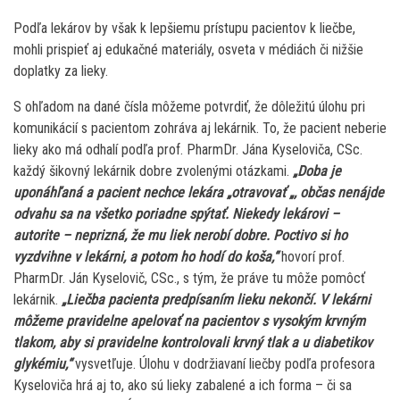
Podľa lekárov by však k lepšiemu prístupu pacientov k liečbe,
mohli prispieť aj edukačné materiály, osveta v médiách či nižšie
doplatky za lieky.
S ohľadom na dané čísla môžeme potvrdiť, že dôležitú úlohu pri
komunikácií s pacientom zohráva aj lekárnik. To, že pacient neberie
lieky ako má odhalí podľa prof. PharmDr. Jána Kyseloviča, CSc.
každý šikovný lekárnik dobre zvolenými otázkami.
„Doba je
uponáhľaná a pacient nechce lekára „otravovať „, občas nenájde
odvahu sa na všetko poriadne spýtať. Niekedy lekárovi –
autorite – neprizná, že mu liek nerobí dobre. Poctivo si ho
vyzdvihne v lekárni, a potom ho hodí do koša,“
hovorí prof.
PharmDr. Ján Kyselovič, CSc., s tým, že práve tu môže pomôcť
lekárnik.
„Liečba pacienta predpísaním lieku nekončí. V lekárni
môžeme pravidelne apelovať na pacientov s vysokým krvným
tlakom, aby si pravidelne kontrolovali krvný tlak a u diabetikov
glykémiu,“
vysvetľuje. Úlohu v dodržiavaní liečby podľa profesora
Kyseloviča hrá aj to, ako sú lieky zabalené a ich forma – či sa