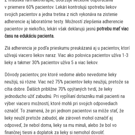
v priemere 60% pacientov. Lekári kontrolujú spotrebu liekov
svojich pacientov a jedna tretina z nich vykonáva na zistenie
adherencie aj laboratórne testy. Možností zlepšenia adherencie
pacientov je niekoľko, lekári však deklarujú jasnú
potrebu mať viac
času na edukáciu pacienta.
Zlá adherencia je podľa prieskumu preukázaná aj u pacientov, ktorí
užívajú viacero liekov naraz. Viac ako polovica pacientov užíva 1-3
lieky a takmer 30% pacientov užíva 5 a viac liekov.
Dôvody pacientov, pre ktoré vedome alebo nevedome lieky
neužijú, sú rôzne. Viac než 75% pacientov lieky neužijú, pretože sa
cítia dobre. Ďalších približne 70% opýtaných tvrdí, že lieky
jednoducho užiť zabudnú. Pri vypĺňaní dotazníku mali pacienti na
výber viacero možností, ktoré mohli pri svojich odpovediach
označiť. To znamená, že pri jednom pacientovi sa môže stať, že
lieky neužil pretože zabudol, ale zároveň mohol označiť aj
odpoveď, že nebol doma, lieky sa mu minuli, alebo že bol vo
finančnej tiesni a doplatok za lieky si nemohol dovoliť.