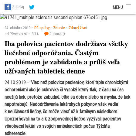
SITA Energetika
SITA Zdravotníctvo
SITA Financie
SITA Doprava
Zdieľaj
MENU
SITA Potravinárstvo
SITA Reality
SITA Školstvo
SITA Vidiek
24. októbra 2019
PR správy
Zdravie
Zdravý život
Diskusia(
)
od PRservis.sk
SITA
Iba polovica pacientov dodržiava všetky
liečebné odporúčania. Častým
problémom je zabúdanie a príliš veľa
užívaných tabletiek denne
24.10.2019 –
Viac než polovica pacientov, ktorí trpia chronickými
ochoreniami ako je cukrovka či vysoký krvný tlak, z času na čas
neužijú liek, pretože zabudnú, cítia sa dobre alebo si myslia, že liek
nepotrebujú. Nedodržiavanie lekárskych pokynov však vedie
k neúčinnosti liečby, čo môže viesť až k fatálnym následkom.
Upozorňovali na to a k zodpovednej liečbe vyzývali pacientov
všeobecní lekári vo svojich ambulanciách počas Týždňa
adherencie.