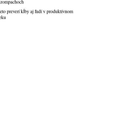
rompachoch
eto preverí kĺby aj ľudí v produktívnom
eku