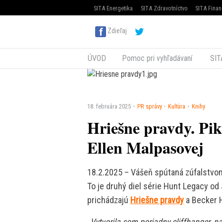
SITA Energetika
SITA Zdravotníctvo
SITA Finan
Zdieľaj
ÚVOD
Pomoc pri vyhľadávaní
SIT
18. februára 2025
PR správy
Kultúra
Knihy
Hriešne pravdy. Pi
Ellen Malpasovej
18.2.2025 – Vášeň spútaná zúfalstvom
To je druhý diel série Hunt Legacy od
prichádzajú
Hriešne pravdy
a Becker H
„Vytvorila som poriadny cliffhanger, 