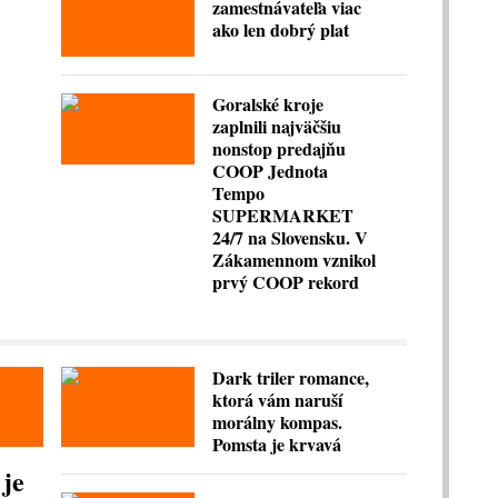
zamestnávateľa viac
ako len dobrý plat
Goralské kroje
zaplnili najväčšiu
nonstop predajňu
COOP Jednota
Tempo
SUPERMARKET
24/7 na Slovensku. V
Zákamennom vznikol
prvý COOP rekord
Dark triler romance,
ktorá vám naruší
morálny kompas.
Pomsta je krvavá
 je