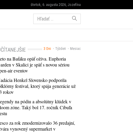
štvrtok, 6. augusta 2026, Jozefína
Hľadať:
ČÍTANEJŠIE
3 Dni
Týždeň
Mesiac
eto na Baťáku opäť ožíva. Euphoria
arden v Skalici je späť s novou sériou
pen-air eventov
adácia Henkel Slovensko podporila
olklórny festival, ktorý spája generácie už
3 rokov
egendy na pódiu a absolútny klúdek v
loom zóne. Taký bol 17. ročník Cibuľa
estu
esco za rok zmodernizovalo 36 predajní,
tvára vynovený supermarket v