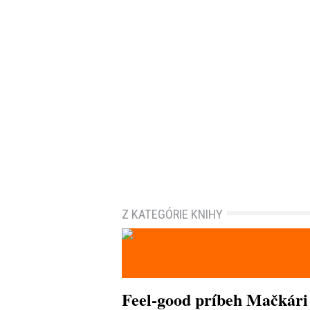
Z KATEGÓRIE KNIHY
Feel-good príbeh Mačkári