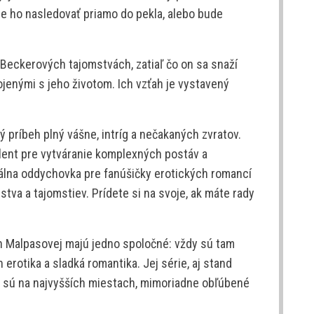
de ho nasledovať priamo do pekla, alebo bude
 Beckerových tajomstvách, zatiaľ čo on sa snaží
jenými s jeho životom. Ich vzťah je vystavený
 príbeh plný vášne, intríg a nečakaných zvratov.
alent pre vytváranie komplexných postáv a
álna oddychovka pre fanúšičky erotických romancí
va a tajomstiev. Prídete si na svoje, ak máte rady
len Malpasovej majú jedno spoločné: vždy sú tam
n erotika a sladká romantika. Jej série, aj stand
h sú na najvyšších miestach, mimoriadne obľúbené