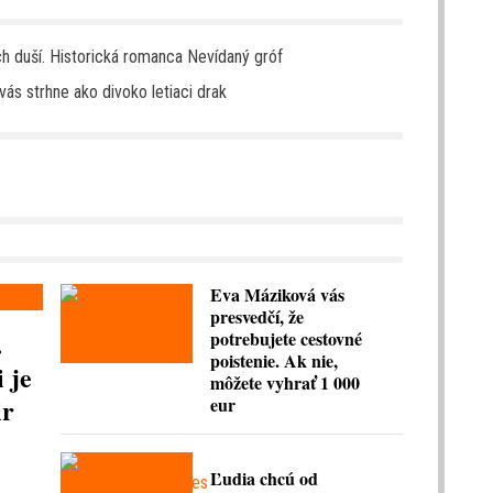
h duší. Historická romanca Nevídaný gróf
ás strhne ako divoko letiaci drak
Eva Máziková vás
presvedčí, že
.
potrebujete cestovné
poistenie. Ak nie,
 je
môžete vyhrať 1 000
ir
eur
Ľudia chcú od