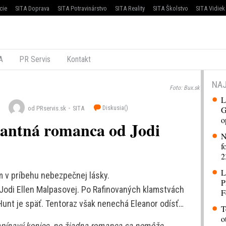
cie
SITA Doprava
SITA Potravinárstvo
SITA Reality
SITA Školstvo
SITA Vidiek
A
PR Servis
Kontakt
NAJ
Foto: Bux.sk
L
Diskusia(
)
G
od PRservis.sk
SITA
o
kantná romanca od Jodi
N
f
2
L
 v príbehu nebezpečnej lásky.
P
 Jodi Ellen Malpasovej. Po Rafinovaných klamstvách
F
unt je späť. Tentoraz však nenechá Eleanor odísť…
T
o
napínavý koniec, no žiadna romanca sa nemôže