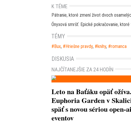
K TÉME
Pátranie, ktoré zmení život dvoch osamelýc
Ónyxová smršť. Epické pokračovanie, ktoré v
TÉMY
Bux
,
Hriešne pravdy
,
knihy
,
romanca
DISKUSIA
NAJČÍTANEJŠIE ZA 24 HODÍN
Leto na Baťáku opäť ožíva
Euphoria Garden v Skalici
späť s novou sériou open-a
eventov