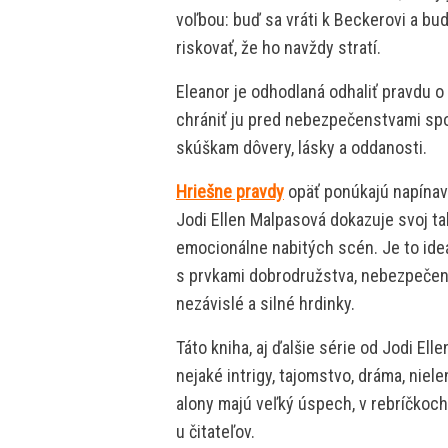
voľbou: buď sa vráti k Beckerovi a bu
riskovať, že ho navždy stratí.
Eleanor je odhodlaná odhaliť pravdu o
chrániť ju pred nebezpečenstvami spo
skúškam dôvery, lásky a oddanosti.
Hriešne pravdy
opäť ponúkajú napínavý
Jodi Ellen Malpasová dokazuje svoj t
emocionálne nabitých scén. Je to ide
s prvkami dobrodružstva, nebezpečenst
nezávislé a silné hrdinky.
Táto kniha, aj ďalšie série od Jodi El
nejaké intrigy, tajomstvo, dráma, niele
alony majú veľký úspech, v rebríčkoc
u čitateľov.