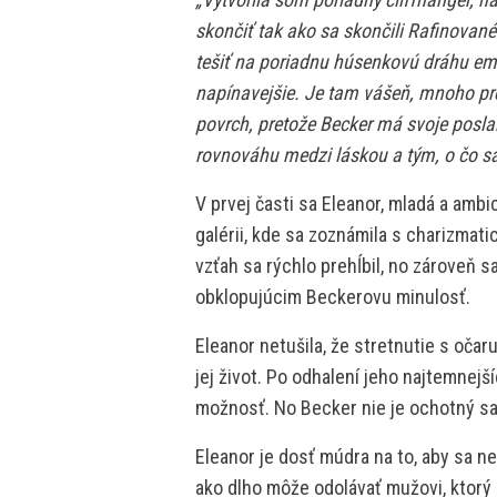
skončiť tak ako sa skončili Rafinovan
tešiť na poriadnu húsenkovú dráhu emóc
napínavejšie. Je tam vášeň, mnoho pre
povrch, pretože Becker má svoje poslan
rovnováhu medzi láskou a tým, o čo sa
V prvej časti sa Eleanor, mladá a amb
galérii, kde sa zoznámila s charizma
vzťah sa rýchlo prehĺbil, no zároveň
obklopujúcim Beckerovu minulosť.
Eleanor netušila, že stretnutie s oč
jej život. Po odhalení jeho najtemnejš
možnosť. No Becker nie je ochotný sa j
Eleanor je dosť múdra na to, aby sa n
ako dlho môže odolávať mužovi, ktorý 