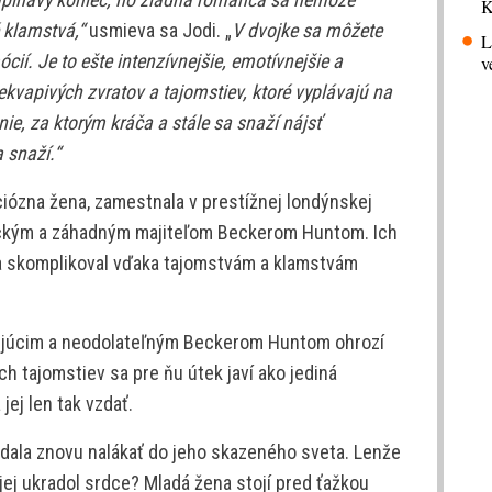
K
é klamstvá,“
usmieva sa Jodi. „
V dvojke sa môžete
L
ií. Je to ešte intenzívnejšie, emotívnejšie a
v
kvapivých zvratov a tajomstiev, ktoré vyplávajú na
ie, za ktorým kráča a stále sa snaží nájsť
 snaží.“
iciózna žena, zamestnala v prestížnej londýnskej
tickým a záhadným majiteľom Beckerom Huntom. Ich
 sa skomplikoval vďaka tajomstvám a klamstvám
arujúcim a neodolateľným Beckerom Huntom ohrozí
ích tajomstiev sa pre ňu útek javí ako jediná
ej len tak vzdať.
edala znovu nalákať do jeho skazeného sveta. Lenže
jej ukradol srdce? Mladá žena stojí pred ťažkou