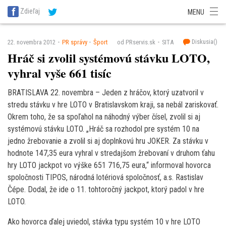
SITA Energetika
SITA Zdravotníctvo
SITA Financie
SITA Doprava
Zdieľaj
MENU
SITA Potravinárstvo
SITA Reality
SITA Školstvo
SITA Vidiek
Diskusia(
)
22. novembra 2012
PR správy
Šport
od PRservis.sk
SITA
Hráč si zvolil systémovú stávku LOTO,
vyhral vyše 661 tisíc
BRATISLAVA 22. novembra – Jeden z hráčov, ktorý uzatvoril v
stredu stávku v hre LOTO v Bratislavskom kraji, sa nebál zariskovať.
Okrem toho, že sa spoľahol na náhodný výber čísel, zvolil si aj
systémovú stávku LOTO. „Hráč sa rozhodol pre systém 10 na
jedno žrebovanie a zvolil si aj doplnkovú hru JOKER. Za stávku v
hodnote 147,35 eura vyhral v stredajšom žrebovaní v druhom ťahu
hry LOTO jackpot vo výške 651 716,75 eura,“ informoval hovorca
spoločnosti TIPOS, národná lotériová spoločnosť, a.s. Rastislav
Čépe. Dodal, že ide o 11. tohtoročný jackpot, ktorý padol v hre
LOTO.
Ako hovorca ďalej uviedol, stávka typu systém 10 v hre LOTO