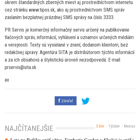
okrem štandardných zberných miest aj prostredníctvom internetu
cez stránku www.tipos.sk, ako aj prostredníctvom SMS správ
zaslaním bezplatnej prázdnej SMS správy na číslo 3333.
PR Servis je komerčný informačný servis určený na publikovanie
tlačových správ, informácií, vyhlásení a oznamov určených médiám
a verejnosti. Texty sú vysielané v znení, dodanom klientom, bez
redakčnej úpravy. Agentúra SITA je distribútorom týchto informácií
a za ich obsahovú a štylistickú úroveň nezodpovedá. E-mail:
prservis@sita.sk .
ax
Zdieľať
3 Dni
Týždeň
Mesiac
NAJČÍTANEJŠIE
Leto na Baťáku opäť ožíva. Euphoria Garden v Skalici je späť s