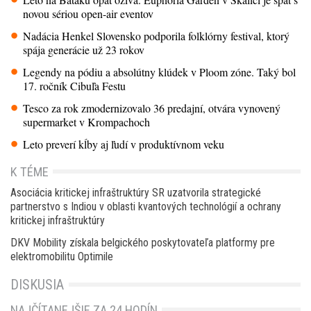
novou sériou open-air eventov
Nadácia Henkel Slovensko podporila folklórny festival, ktorý
spája generácie už 23 rokov
Legendy na pódiu a absolútny klúdek v Ploom zóne. Taký bol
17. ročník Cibuľa Festu
Tesco za rok zmodernizovalo 36 predajní, otvára vynovený
supermarket v Krompachoch
Leto preverí kĺby aj ľudí v produktívnom veku
K TÉME
Asociácia kritickej infraštruktúry SR uzatvorila strategické
partnerstvo s Indiou v oblasti kvantových technológií a ochrany
kritickej infraštruktúry
DKV Mobility získala belgického poskytovateľa platformy pre
elektromobilitu Optimile
DISKUSIA
NAJČÍTANEJŠIE ZA 24 HODÍN