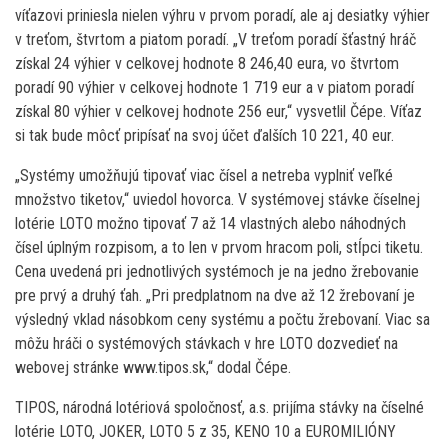
víťazovi priniesla nielen výhru v prvom poradí, ale aj desiatky výhier
v treťom, štvrtom a piatom poradí. „V treťom poradí šťastný hráč
získal 24 výhier v celkovej hodnote 8 246,40 eura, vo štvrtom
poradí 90 výhier v celkovej hodnote 1 719 eur a v piatom poradí
získal 80 výhier v celkovej hodnote 256 eur,“ vysvetlil Čépe. Víťaz
si tak bude môcť pripísať na svoj účet ďalších 10 221, 40 eur.
„Systémy umožňujú tipovať viac čísel a netreba vyplniť veľké
množstvo tiketov,“ uviedol hovorca. V systémovej stávke číselnej
lotérie LOTO možno tipovať 7 až 14 vlastných alebo náhodných
čísel úplným rozpisom, a to len v prvom hracom poli, stĺpci tiketu.
Cena uvedená pri jednotlivých systémoch je na jedno žrebovanie
pre prvý a druhý ťah. „Pri predplatnom na dve až 12 žrebovaní je
výsledný vklad násobkom ceny systému a počtu žrebovaní. Viac sa
môžu hráči o systémových stávkach v hre LOTO dozvedieť na
webovej stránke www.tipos.sk,“ dodal Čépe.
TIPOS, národná lotériová spoločnosť, a.s. prijíma stávky na číselné
lotérie LOTO, JOKER, LOTO 5 z 35, KENO 10 a EUROMILIÓNY