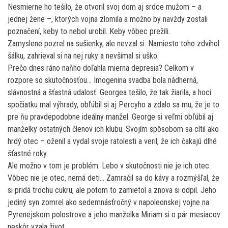
Nesmierne ho tešilo, že otvoril svoj dom aj srdce mužom – a
jednej žene –, ktorých vojna zlomila a možno by navždy zostali
poznačení, keby to nebol urobil. Keby vôbec prežili.
Zamyslene pozrel na sušienky, ale nevzal si. Namiesto toho zdvihol
šálku, zahrieval si na nej ruky a nevšímal si uško.
Prečo dnes ráno naňho doľahla mierna depresia? Celkom v
rozpore so skutočnosťou… Imogenina svadba bola nádherná,
slávnostná a šťastná udalosť. Georgea tešilo, že tak žiarila, a hoci
spočiatku mal výhrady, obľúbil si aj Percyho a zdalo sa mu, že je to
pre ňu pravdepodobne ideálny manžel. George si veľmi obľúbil aj
manželky ostatných členov ich klubu. Svojím spôsobom sa cítil ako
hrdý otec – oženil a vydal svoje ratolesti a veril, že ich čakajú dlhé
šťastné roky.
Ale možno v tom je problém. Lebo v skutočnosti nie je ich otec.
Vôbec nie je otec, nemá deti… Zamračil sa do kávy a rozmýšľal, že
si pridá trochu cukru, ale potom to zamietol a znova si odpil. Jeho
jediný syn zomrel ako sedemnásťročný v napoleonskej vojne na
Pyrenejskom polostrove a jeho manželka Miriam si o pár mesiacov
neskôr vzala život.