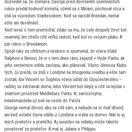
dozvedel sa, že zomiera. George pred dovŕšením osemnástich
rokov predal hodnosť korneta, oženil sa s Miriam, pochoval otca a
stal sa vojvodom Stanbrookom. Keď sa narodil Brendan, nemal
ešte ani devätnásť…
Keď teraz o tom premýšľal, zdalo sa mu, že celý dospelý život bol
osamelý, len chvíľu cítil veľkú radosť, keď bol vo svojom pluku. A
pár rokov s Brendanom.
Spojil ruky za chrbtom a neskoro si spomenul, že včera sľúbil
Ralphovi a Benovi, že si s nimi dnes ráno zajazdí v Hyde Parku, ak
jeho sesternice odídu zavčasu, ako plánovali. Všetci členovia Klubu
tých, čo prežili, sa zišli v Londýne na Imogeninu svadbu a ešte tam
zostali, iba Vincent so Sophiou včera odišli do Gloucestershiru –
radšej sa zdržiavali doma, lebo Vincent bol slepý a cítil sa lepšie v
známom prostredí Middlebury Parku. A, samozrejme,
mladomanželia už boli na ceste do Paríža.
George nemal dôvod, aby sa cítil sám, a nebude na to mať dôvod,
ani keď ostatní štyria odídu z Londýna a vrátia sa domov. Mal tu aj
iných priateľov a priateľky. Aj susedov na vidieku môže takisto
považovať za priateľov. A mal aj Juliana a Philippu.