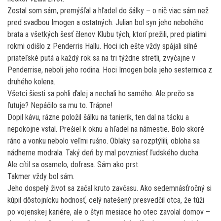
Zostal som sám, premýšľal a hľadel do šálky – o nič viac sám než
pred svadbou Imogen a ostatných. Julian bol syn jeho nebohého
brata a všetkých šesť členov Klubu tých, ktorí prežili, pred piatimi
rokmi odišlo z Penderris Hallu. Hoci ich ešte vždy spájali silné
priateľské putá a každý rok sa na tri týždne stretli, zvyčajne v
Penderrise, neboli jeho rodina. Hoci Imogen bola jeho sesternica z
druhého kolena.
Všetci šiesti sa pohli ďalej a nechali ho samého. Ale prečo sa
ľutuje? Nepáčilo sa mu to. Trápne!
Dopil kávu, rázne položil šálku na tanierik, ten dal na tácku a
nepokojne vstal. Prešiel k oknu a hľadel na námestie. Bolo skoré
ráno a vonku nebolo veľmi rušno. Oblaky sa rozptýlili, obloha sa
nádherne modrala. Taký deň by mal povzniesť ľudského ducha.
Ale cítil sa osamelo, dofrasa. Sám ako prst.
Takmer vždy bol sám.
Jeho dospelý život sa začal kruto zavčasu. Ako sedemnásťročný si
kúpil dôstojnícku hodnosť, celý natešený presvedčil otca, že túži
po vojenskej kariére, ale o štyri mesiace ho otec zavolal domov –