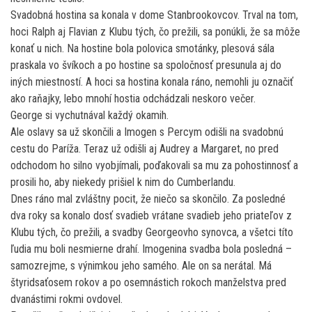
Svadobná hostina sa konala v dome Stanbrookovcov. Trval na tom,
hoci Ralph aj Flavian z Klubu tých, čo prežili, sa ponúkli, že sa môže
konať u nich. Na hostine bola polovica smotánky, plesová sála
praskala vo švíkoch a po hostine sa spoločnosť presunula aj do
iných miestností. A hoci sa hostina konala ráno, nemohli ju označiť
ako raňajky, lebo mnohí hostia odchádzali neskoro večer.
George si vychutnával každý okamih.
Ale oslavy sa už skončili a Imogen s Percym odišli na svadobnú
cestu do Paríža. Teraz už odišli aj Audrey a Margaret, no pred
odchodom ho silno vyobjímali, poďakovali sa mu za pohostinnosť a
prosili ho, aby niekedy prišiel k nim do Cumberlandu.
Dnes ráno mal zvláštny pocit, že niečo sa skončilo. Za posledné
dva roky sa konalo dosť svadieb vrátane svadieb jeho priateľov z
Klubu tých, čo prežili, a svadby Georgeovho synovca, a všetci títo
ľudia mu boli nesmierne drahí. Imogenina svadba bola posledná –
samozrejme, s výnimkou jeho samého. Ale on sa nerátal. Má
štyridsaťosem rokov a po osemnástich rokoch manželstva pred
dvanástimi rokmi ovdovel.