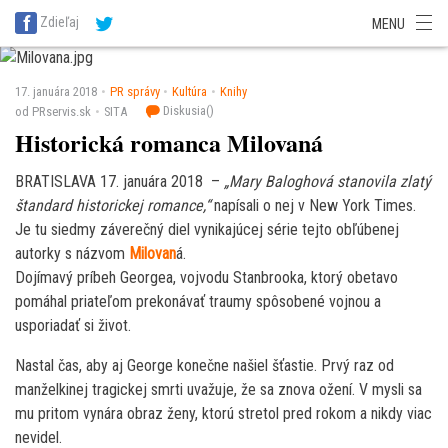
SITA Energetika
SITA Zdravotníctvo
SITA Financie
SITA Doprava
Zdieľaj
MENU
SITA Potravinárstvo
SITA Reality
SITA Školstvo
SITA Vidiek
17. januára 2018
PR správy
Kultúra
Knihy
Diskusia(
)
od PRservis.sk
SITA
Historická romanca Milovaná
BRATISLAVA 17. januára 2018 –
„Mary Baloghová stanovila zlatý
štandard historickej romance,“
napísali o nej v New York Times.
Je tu siedmy záverečný diel vynikajúcej série tejto obľúbenej
autorky s názvom
Milovan
á.
Dojímavý príbeh Georgea, vojvodu Stanbrooka, ktorý obetavo
pomáhal priateľom prekonávať traumy spôsobené vojnou a
usporiadať si život.
Nastal čas, aby aj George konečne našiel šťastie. Prvý raz od
manželkinej tragickej smrti uvažuje, že sa znova ožení. V mysli sa
mu pritom vynára obraz ženy, ktorú stretol pred rokom a nikdy viac
nevidel.