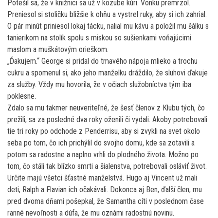
Potešil sa, že v knižnici sa už v kozube kúri. Vonku premrzol.
Preniesol si stoličku bližšie k ohňu a vystrel ruky, aby si ich zahrial.
O pár minút priniesol lokaj tácku, nalial mu kávu a položil mu šálku s
tanierikom na stolík spolu s miskou so sušienkami voňajúcimi
maslom a muškátovým orieškom.
„Ďakujem.“ George si pridal do tmavého nápoja mlieko a trochu
cukru a spomenul si, ako jeho manželku dráždilo, že sluhovi ďakuje
za služby. Vždy mu hovorila, že v očiach služobníctva tým iba
poklesne.
Zdalo sa mu takmer neuveriteľné, že šesť členov z Klubu tých, čo
prežili, sa za posledné dva roky oženili či vydali. Akoby potrebovali
tie tri roky po odchode z Penderrisu, aby si zvykli na svet okolo
seba po tom, čo ich prichýlil do svojho domu, kde sa zotavili a
potom sa radostne a naplno vrhli do plodného života. Možno po
tom, čo stáli tak blízko smrti a šialenstva, potrebovali osláviť život.
Určite majú všetci šťastné manželstvá. Hugo aj Vincent už mali
deti, Ralph a Flavian ich očakávali. Dokonca aj Ben, ďalší člen, mu
pred dvoma dňami pošepkal, že Samantha cíti v poslednom čase
ranné nevoľnosti a dúfa, že mu oznámi radostnú novinu.