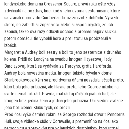
londýnskeho domu na Grosvenor Square, pravú ruku ešte vždy
zdvihnutú na pozdrav, hoci koč s jeho dvoma sesternicami, ktoré
sa vracali domov do Cumberlandu, už zmizol z dohľadu. Vyrazili
skoro, no zabudli si zopár vecí, alebo si aspoň mysleli, že ich
zabudli, takže dva razy odložili odchod a prehnali najprv slúžku,
potom domácu, tie vybehli hore a pre istotu sa poobzerali v
izbách.
Margaret a Audrey boli sestry a boli to jeho sesternice z druhého
kolena. Prišli do Londýna na svadbu Imogen Hayesovej, lady
Barclayovej, ktorá sa vydávala za Percyho, grófa Hardforda.
Audrey bola nevestina matka. Imogen takisto bývala v dome
Stanbrookovcov, kým sa pred dvoma dňami nevydala, sčasti preto,
lebo bola jeho príbuzná, ale hlavne preto, lebo George nikoho na
svete nemal tak rád. Pravda, mal rád aj ďalších piatich ľudí, ale
Imogen bola jediná žena a jediná jeho príbuzná. Oni siedmi vrátane
jeho boli členmi Klubu tých, čo prežili.
Pred čosi vyše ôsmimi rokmi sa George rozhodol otvoriť Penderris
Hall, svoje vidiecke sídlo v Cornwalle, a premeniť ho na čosi ako
nemocnicu a zotavovňu pre vojenských dôstojníkov, ktorí utrpeli