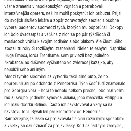
vážne zranenia v napoleonských vojnách a potrebovali
intenzívnejšiu opateru, než im mohli poskytnúť ich príbuzní. Prijal
do svojich služieb lekára a zopár zdravotných sestier a osobne
vyberal pacientov spomedzi tých, ktorých mu odporúčali. Dokopy
ich bolo dvadsaťpäť a väčšina z nich sa po pár týždňoch či
mesiacoch vrátila k svojim rodinám alebo plukom. Ale šiesti uňho
zostali tri roky. S rozličnými zraneniami. Nielen telesnými. Napríklad
Huga Emesa, lorda Trenthama, sem priviezli bez jediného
škrabanca, no duševne vyšinutého vo zvieracej kazajke, aby
neublížil sebe ani iným.
Medzi týmito siedmimi sa vytvorilo také silné puto, že ho
neprerušili ani po odchode z Penderrisu. Tých šesť ľudí znamenalo
pre Georgea veľa – hoci to nebolo celkom presné, lebo mal veľmi
rád aj svojho jediného synovca Juliana, jeho manželku Philippu a
ich malú dcérku Belindu. Často ich navštevoval a vždy sa na
návštevu tešil. Bývali len pár kilometrov od Penderrisu.
Samozrejme, tá láska sa prejavovala tisícimi rozličnými spôsobmi
a všetky sa dali označiť za prejav lásky. Keď sa nad tým zamyslel,