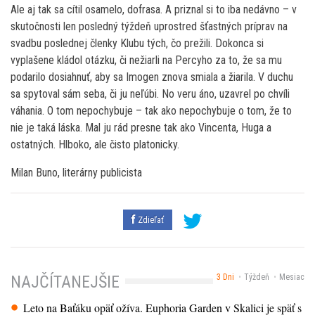
Ale aj tak sa cítil osamelo, dofrasa. A priznal si to iba nedávno – v
skutočnosti len posledný týždeň uprostred šťastných príprav na
svadbu poslednej členky Klubu tých, čo prežili. Dokonca si
vyplašene kládol otázku, či nežiarli na Percyho za to, že sa mu
podarilo dosiahnuť, aby sa Imogen znova smiala a žiarila. V duchu
sa spytoval sám seba, či ju neľúbi. No veru áno, uzavrel po chvíli
váhania. O tom nepochybuje – tak ako nepochybuje o tom, že to
nie je taká láska. Mal ju rád presne tak ako Vincenta, Huga a
ostatných. Hlboko, ale čisto platonicky.
Milan Buno, literárny publicista
Zdieľať
3 Dni
Týždeň
Mesiac
NAJČÍTANEJŠIE
Leto na Baťáku opäť ožíva. Euphoria Garden v Skalici je späť s