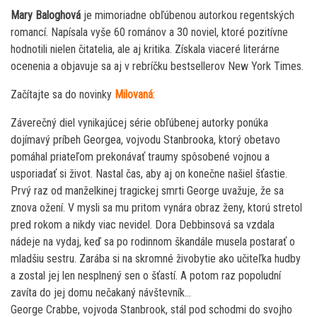
Mary Baloghová
je mimoriadne obľúbenou autorkou regentských
romancí. Napísala vyše 60 románov a 30 noviel, ktoré pozitívne
hodnotili nielen čitatelia, ale aj kritika. Získala viaceré literárne
ocenenia a objavuje sa aj v rebríčku bestsellerov New York Times.
Začítajte sa do novinky
Milovaná
:
Záverečný diel vynikajúcej série obľúbenej autorky ponúka
dojímavý príbeh Georgea, vojvodu Stanbrooka, ktorý obetavo
pomáhal priateľom prekonávať traumy spôsobené vojnou a
usporiadať si život. Nastal čas, aby aj on konečne našiel šťastie.
Prvý raz od manželkinej tragickej smrti George uvažuje, že sa
znova ožení. V mysli sa mu pritom vynára obraz ženy, ktorú stretol
pred rokom a nikdy viac nevidel. Dora Debbinsová sa vzdala
nádeje na vydaj, keď sa po rodinnom škandále musela postarať o
mladšiu sestru. Zarába si na skromné živobytie ako učiteľka hudby
a zostal jej len nesplnený sen o šťastí. A potom raz popoludní
zavíta do jej domu nečakaný návštevník…
George Crabbe, vojvoda Stanbrook, stál pod schodmi do svojho