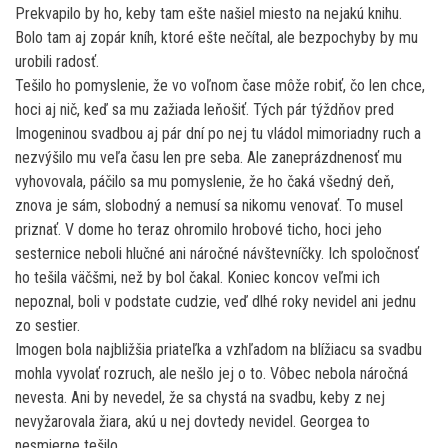
Prekvapilo by ho, keby tam ešte našiel miesto na nejakú knihu.
Bolo tam aj zopár kníh, ktoré ešte nečítal, ale bezpochyby by mu
urobili radosť.
Tešilo ho pomyslenie, že vo voľnom čase môže robiť, čo len chce,
hoci aj nič, keď sa mu zažiada leňošiť. Tých pár týždňov pred
Imogeninou svadbou aj pár dní po nej tu vládol mimoriadny ruch a
nezvýšilo mu veľa času len pre seba. Ale zaneprázdnenosť mu
vyhovovala, páčilo sa mu pomyslenie, že ho čaká všedný deň,
znova je sám, slobodný a nemusí sa nikomu venovať. To musel
priznať. V dome ho teraz ohromilo hrobové ticho, hoci jeho
sesternice neboli hlučné ani náročné návštevníčky. Ich spoločnosť
ho tešila väčšmi, než by bol čakal. Koniec koncov veľmi ich
nepoznal, boli v podstate cudzie, veď dlhé roky nevidel ani jednu
zo sestier.
Imogen bola najbližšia priateľka a vzhľadom na blížiacu sa svadbu
mohla vyvolať rozruch, ale nešlo jej o to. Vôbec nebola náročná
nevesta. Ani by nevedel, že sa chystá na svadbu, keby z nej
nevyžarovala žiara, akú u nej dovtedy nevidel. Georgea to
nesmierne tešilo.