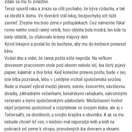
zdalo sa mu to zvláštne.
Teraz spustil ruku a zrazu sa cítil pochabo, že kýva vzduchu, a tak
sa obrátil k domu. Vo dverách stál lokaj, bezpochyby ich túžil
zavrieť. Zrejme mu bolo zima v poltopánkach. Cez námestie fúkal
rovno naňho svieži ranný vetrík, hoci obloha bola modrá, len kde-tu
biely obláčik, čo sľubovalo krásny májový deň.
Kývol lokajovi a poslal ho do kuchyne, aby mu do knižnice priniesol
kávu.
Vošiel dnu a videl, že ranná pošta ešte neprišla. Na veľkom
drevenom pracovnom stole pod oknom nebolo nič, iba čistý pijavý
papier, kalamár a dve brká. Keď konečne prinesú poštu, bude v nej
iste hŕba pozvánok, lebo v Londýne vrcholí spoločenská sezóna.
Bude si musieť vybrať medzi plesmi, soirée, koncertmi, návštevou
divadla, záhradnými večierkami, benátskymi raňajkami, súkromnými
večerami a inými spoločenskými udalosťami. Medzičasom mohol
nájsť príjemnú spoločnosť a rozptýlenie vo svojom klube, ale aj v
Tattersall’s, na dostihoch, u svojho krajčíra a obuvníka. A ak sa mu
nebude chcieť ísť von, v knižnici mal naporúdzi kníh a kníh na
policiach od zeme k stropu, prerušených iba dverami a oknami.