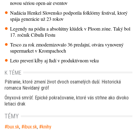
novou sériou open-air eventov
Nadácia Henkel Slovensko podporila folklórny festival, ktorý
spája generácie už 23 rokov
Legendy na pódiu a absolútny klúdek v Ploom zóne. Taký bol
17. ročník Cibuľa Festu
Tesco za rok zmodernizovalo 36 predajní, otvára vynovený
supermarket v Krompachoch
Leto preverí kĺby aj ľudí v produktívnom veku
K TÉME
Pátranie, ktoré zmení život dvoch osamelých duší. Historická
romanca Nevídaný gróf
Ónyxová smršť. Epické pokračovanie, ktoré vás strhne ako divoko
letiaci drak
TÉMY
bux.sk
,
ibux.sk
,
knihy