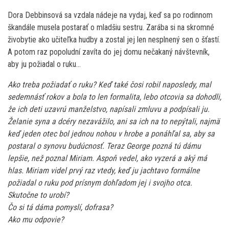
Dora Debbinsová sa vzdala nádeje na vydaj, keď sa po rodinnom
škandále musela postarať o mladšiu sestru. Zarába si na skromné
živobytie ako učiteľka hudby a zostal jej len nesplnený sen o šťastí.
A potom raz popoludní zavíta do jej domu nečakaný návštevník,
aby ju požiadal o ruku…
Ako treba požiadať o ruku? Keď také čosi robil naposledy, mal
sedemnásť rokov a bola to len formalita, lebo otcovia sa dohodli,
že ich deti uzavrú manželstvo, napísali zmluvu a podpísali ju.
Želanie syna a dcéry nezavážilo, ani sa ich na to nepýtali, najmä
keď jeden otec bol jednou nohou v hrobe a ponáhľal sa, aby sa
postaral o synovu budúcnosť. Teraz George pozná tú dámu
lepšie, než poznal Miriam. Aspoň vedel, ako vyzerá a aký má
hlas. Miriam videl prvý raz vtedy, keď ju jachtavo formálne
požiadal o ruku pod prísnym dohľadom jej i svojho otca.
Skutočne to urobí?
Čo si tá dáma pomyslí, dofrasa?
Ako mu odpovie?