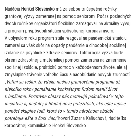
Nadácia Henkel Slovensko
má za sebou tri úspešné ročníky
grantovej výzvy zameranej na pomoc seniorom. Počas posledných
dvoch ročníkov organizátori flexibilne zareagovali na aktuálny vývoj
a program prispôsobili situácii spôsobenej koronavírusom.
V uplynulom roku program stále reagoval na pandemickú situáciu,
zameral sa však skôr na dopady pandémie a dlhodobej sociálnej
izolácie na psychické zdravie seniorov. Tohtoročná výzva bude
okrem zdravotnej a materiálnej pomoci zameraná na zmiernenie
sociálnej izolácie, praktickú pomoc v každodennom živote, ale aj
zmysluplné trávenie voľného času a nadobúdanie nových zručností.
„Veľmi sa teším, že vďaka nášmu grantovému programu už
niekoľko rokov pomáhame konkrétnym ľuďom meniť život
k lepšiemu. Pozitívne ohlasy nás motivujú pokračovať v tejto
iniciatíve aj naďalej a hľadať nové príležitosti, ako ešte lepšie
pomôcť skupine ľudí, ktorá to v tomto náročnom období
potrebuje ešte o čosi viac,“
hovorí Zuzana Kaňuchová, riaditeľka
korporátnej komunikácie Henkel Slovensko.