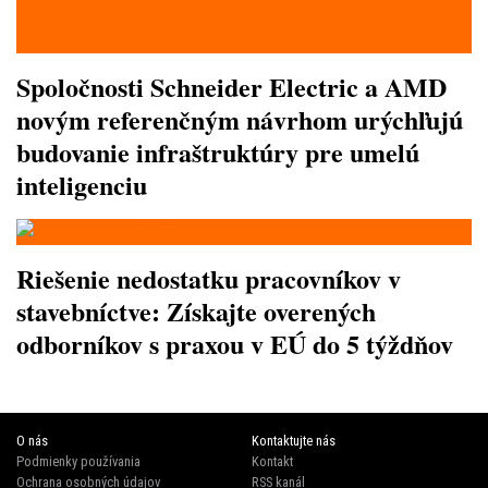
Spoločnosti Schneider Electric a AMD
novým referenčným návrhom urýchľujú
budovanie infraštruktúry pre umelú
inteligenciu
Riešenie nedostatku pracovníkov v
stavebníctve: Získajte overených
odborníkov s praxou v EÚ do 5 týždňov
O nás
Kontaktujte nás
Podmienky používania
Kontakt
Ochrana osobných údajov
RSS kanál