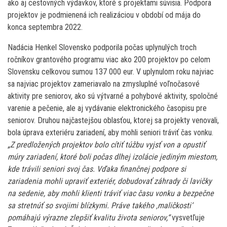
ako aj cestovných výdavkov, ktoré s projektami súvisia. Podpora
projektov je podmienená ich realizáciou v období od mája do
konca septembra 2022.
Nadácia Henkel Slovensko podporila počas uplynulých troch
ročníkov grantového programu viac ako 200 projektov po celom
Slovensku celkovou sumou 137 000 eur. V uplynulom roku najviac
sa najviac projektov zameriavalo na zmysluplné voľnočasové
aktivity pre seniorov, ako sú výtvarné a pohybové aktivity, spoločné
varenie a pečenie, ale aj vydávanie elektronického časopisu pre
seniorov. Druhou najčastejšou oblasťou, ktorej sa projekty venovali,
bola úprava exteriéru zariadení, aby mohli seniori tráviť čas vonku.
„Z predložených projektov bolo cítiť túžbu vyjsť von a opustiť
múry zariadení, ktoré boli počas dlhej izolácie jediným miestom,
kde trávili seniori svoj čas. Vďaka finančnej podpore si
zariadenia mohli upraviť exteriér, dobudovať záhrady či lavičky
na sedenie, aby mohli klienti tráviť viac času vonku a bezpečne
sa stretnúť so svojimi blízkymi. Práve takého ‚maličkosti‘
pomáhajú výrazne zlepšiť kvalitu života seniorov,“
vysvetľuje