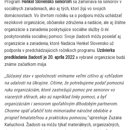
Program
Henkel Slovensko seniorom
sa zameriava na seniorov v
sociálnych zariadeniach, ako aj tých, ktorí žijú vo svojich
domácnostiach. Vo štvrtom ročníku sa o podporu môžu uchádzať
neziskové organizácie, občianske združenia a nadácie, ale aj štátne
organizácie a zariadenia poskytujúce sociálne služby či iní
poskytovatelia sociálnej pomoci. Svoje žiadosti môžu posielať aj
organizácie a zariadenia, ktoré Nadácia Henkel Slovensko už
podporila v predchádzajúcich ročníkoch programu.
Uzávierka
predkladania žiadostí je 20. apríla 2022
a vybrané organizácie budú
známe začiatkom mája.
„Súčasný stav v spoločnosti vnímame veľmi citlivo aj vzhľadom
na udalosti na Ukrajine. Cítime, že potrebujeme podať pomocnú
ruku organizáciám, ktoré zastrešujú pomoc pre seniorov vo
viacerých sférach, ako sú napríklad linky pomoci, a byť
organizáciám i seniorom spoľahlivým dlhodobým partnerom.
Chceme opäť uľahčiť toto mimoriadne náročné obdobie a
prispieť hmatateľnou a praktickou pomocou,“
upresňuje Zuzana
Kaňuchová. Žiadosti sa môžu týkať materiálnych, organizačných,