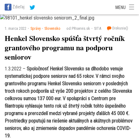
SITA Energetika
SITA Zdravotníctvo
SITA Financie
SITA Doprava
Zdieľaj
MENU
SITA Potravinárstvo
SITA Reality
SITA Školstvo
SITA Vidiek
Diskusia(
)
1. marca 2022
Správy
Slovensko
od PRservis.sk
SITA
Henkel Slovensko spúšťa štvrtý ročník
grantového programu na podporu
seniorov
1.3.2022 –
Spoločnosť Henkel Slovensko sa dlhodobo venuje
systematickej podpore seniorov nad 65 rokov. V rámci svojho
grantového programu Henkel Slovensko seniorom v posledných
troch rokoch podporila už vyše 200 projektov z celého Slovenska
celkovou sumou 137 000 eur. V spolupráci s Centrom pre
filantropiu vyhlasuje tento rok už štvrtý ročník tohto úspešného
programu a prerozdelí medzi vybrané projekty ďalších 45 000 €.
Prostriedky poputujú na riešenie aktuálnych a akútnych problémov
seniorov, ako aj zmiernenie dopadov pandémie ochorenia COVID-
19.