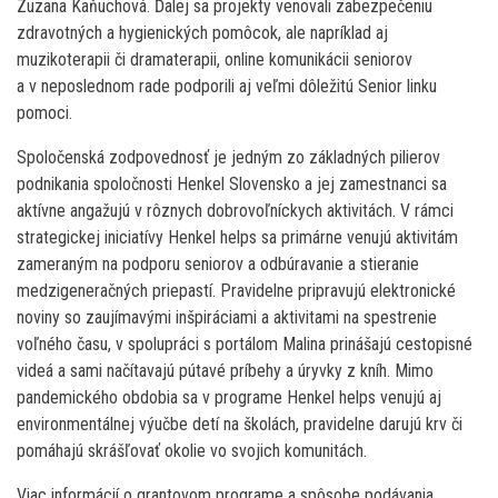
Zuzana Kaňuchová. Ďalej sa projekty venovali zabezpečeniu
zdravotných a hygienických pomôcok, ale napríklad aj
muzikoterapii či dramaterapii, online komunikácii seniorov
a v neposlednom rade podporili aj veľmi dôležitú Senior linku
pomoci.
Spoločenská zodpovednosť je jedným zo základných pilierov
podnikania spoločnosti Henkel Slovensko a jej zamestnanci sa
aktívne angažujú v rôznych dobrovoľníckych aktivitách. V rámci
strategickej iniciatívy Henkel helps sa primárne venujú aktivitám
zameraným na podporu seniorov a odbúravanie a stieranie
medzigeneračných priepastí. Pravidelne pripravujú elektronické
noviny so zaujímavými inšpiráciami a aktivitami na spestrenie
voľného času, v spolupráci s portálom Malina prinášajú cestopisné
videá a sami načítavajú pútavé príbehy a úryvky z kníh. Mimo
pandemického obdobia sa v programe Henkel helps venujú aj
environmentálnej výučbe detí na školách, pravidelne darujú krv či
pomáhajú skrášľovať okolie vo svojich komunitách.
Viac informácií o grantovom programe a spôsobe podávania